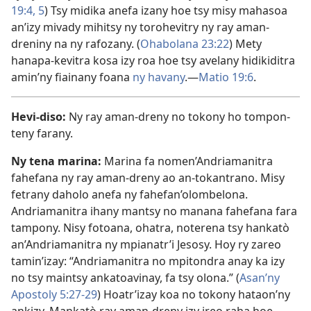
19:4, 5
) Tsy midika anefa izany hoe tsy misy mahasoa
an’izy mivady mihitsy ny torohevitry ny ray aman-
dreniny na ny rafozany. (
Ohabolana 23:22
) Mety
hanapa-kevitra kosa izy roa hoe tsy avelany hidikiditra
amin’ny fiainany foana
ny havany
.—
Matio 19:6
.
Hevi-diso:
Ny ray aman-dreny no tokony ho tompon-
teny farany.
Ny tena marina:
Marina fa nomen’Andriamanitra
fahefana ny ray aman-dreny ao an-tokantrano. Misy
fetrany daholo anefa ny fahefan’olombelona.
Andriamanitra ihany mantsy no manana fahefana fara
tampony. Nisy fotoana, ohatra, noterena tsy hankatò
an’Andriamanitra ny mpianatr’i Jesosy. Hoy ry zareo
tamin’izay: “Andriamanitra no mpitondra anay ka izy
no tsy maintsy ankatoavinay, fa tsy olona.” (
Asan’ny
Apostoly 5:27-29
) Hoatr’izay koa no tokony hataon’ny