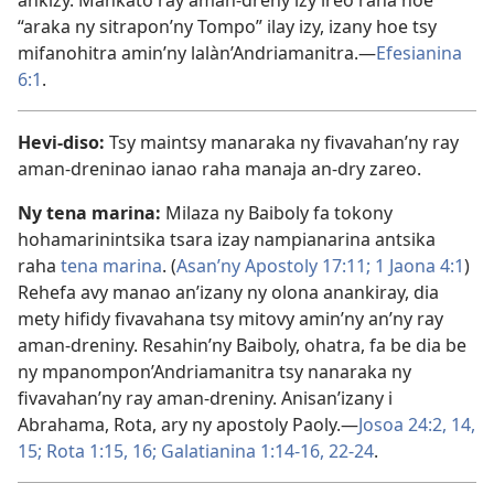
ankizy. Mankatò ray aman-dreny izy ireo raha hoe
“araka ny sitrapon’ny Tompo” ilay izy, izany hoe tsy
mifanohitra amin’ny lalàn’Andriamanitra.—
Efesianina
6:1
.
Hevi-diso:
Tsy maintsy manaraka ny fivavahan’ny ray
aman-dreninao ianao raha manaja an-dry zareo.
Ny tena marina:
Milaza ny Baiboly fa tokony
hohamarinintsika tsara izay nampianarina antsika
raha
tena marina
. (
Asan’ny Apostoly 17:11;
1 Jaona 4:1
)
Rehefa avy manao an’izany ny olona anankiray, dia
mety hifidy fivavahana tsy mitovy amin’ny an’ny ray
aman-dreniny. Resahin’ny Baiboly, ohatra, fa be dia be
ny mpanompon’Andriamanitra tsy nanaraka ny
fivavahan’ny ray aman-dreniny. Anisan’izany i
Abrahama, Rota, ary ny apostoly Paoly.—
Josoa 24:2,
14,
15;
Rota 1:15, 16;
Galatianina 1:14-16,
22-24
.