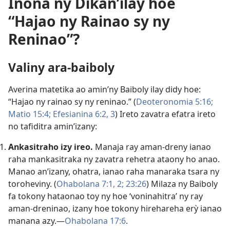
Inona ny Dikan’ilay hoe
“Hajao ny Rainao sy ny
Reninao”?
Valiny ara-baiboly
Averina matetika ao amin’ny Baiboly ilay didy hoe:
“Hajao ny rainao sy ny reninao.” (
Deoteronomia 5:16;
Matio 15:4;
Efesianina 6:2, 3
) Ireto zavatra efatra ireto
no tafiditra amin’izany:
Ankasitraho izy ireo.
Manaja ray aman-dreny ianao
raha mankasitraka ny zavatra rehetra ataony ho anao.
Manao an’izany, ohatra, ianao raha manaraka tsara ny
toroheviny. (
Ohabolana 7:1, 2;
23:26
) Milaza ny Baiboly
fa tokony hataonao toy ny hoe ‘voninahitra’ ny ray
aman-dreninao, izany hoe tokony hirehareha erỳ ianao
manana azy.—
Ohabolana 17:6
.