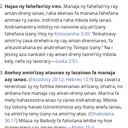
Hajao ny fahefan’izy ireo.
Manaja ny fahefan’ny ray
aman-dreny ianao, raha ekenao fa manana fahefana
aminao ry zareo, indrindra raha mbola kely ianao.
Andriamanitra mihitsy no nanome azy an’izany
fahefana izany. Hoy ny
Kolosianina 3:20
: “Ankatoavy
amin’ny zava-drehetra ny ray aman-dreninareo, fa
ankasitrahana eo anatrehan’ny Tompo izany.” Na i
Jesosy aza nankatò ray aman-dreny tamin’izy mbola
kely, nefa izy lavorary.—
Lioka 2:51
.
Asehoy amin’izay ataonao sy lazainao fa manaja
azy ianao.
(
Eksodosy 20:12;
Hebreo 12:9
) Izay zavatra
teneninao sy ny fomba itenenanao an’izany, ohatra, no
ahitana hoe manaja ray aman-dreny ianao. Marina fa
mety hahasosotra anao ry zareo indraindray. Mbola
tsy tokony hanao tsinontsinona azy ihany anefa ianao,
na amin’ny teny izany na amin’ny atao. (
Ohabolana
30:17
) Milaza ny Baiboly fa fahotana lehibe ny hoe
manevateva ray aman-dreny.—
Matio 15:4
.