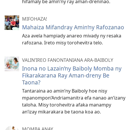
hifamaly be amin’ny ray aman-dreninao.
MIFOHAZA!
Mahaiza Mifandray Amin’ny Rafozanao
Aza avela hampiady anareo mivady ny resaka
rafozana. Ireto misy torohevitra telo.
VALIN’IREO FANONTANIANA ARA-BAIBOLY
Inona no Lazain’ny Baiboly Momba ny
Fikarakarana Ray Aman-dreny Be
Taona?
Tantaraina ao amin’ny Baiboly hoe nisy
mpanompon’Andriamanitra efa nanao an’izany
taloha. Misy torohevitra afaka manampy
an’izay mikarakara be taona koa ao.
MOMBA ANAY