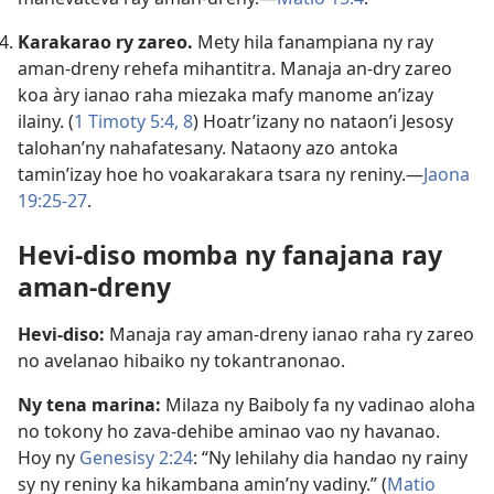
Karakarao ry zareo.
Mety hila fanampiana ny ray
aman-dreny rehefa mihantitra. Manaja an-dry zareo
koa àry ianao raha miezaka mafy manome an’izay
ilainy. (
1 Timoty 5:4,
8
) Hoatr’izany no nataon’i Jesosy
talohan’ny nahafatesany. Nataony azo antoka
tamin’izay hoe ho voakarakara tsara ny reniny.—
Jaona
19:25-27
.
Hevi-diso momba ny fanajana ray
aman-dreny
Hevi-diso:
Manaja ray aman-dreny ianao raha ry zareo
no avelanao hibaiko ny tokantranonao.
Ny tena marina:
Milaza ny Baiboly fa ny vadinao aloha
no tokony ho zava-dehibe aminao vao ny havanao.
Hoy ny
Genesisy 2:24
: “Ny lehilahy dia handao ny rainy
sy ny reniny ka hikambana amin’ny vadiny.” (
Matio