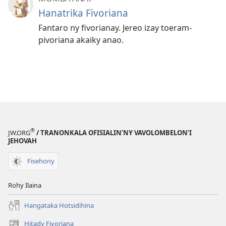
Hanatrika Fivoriana
Fantaro ny fivorianay. Jereo izay toeram-
pivoriana akaiky anao.
®
JW.ORG
/ TRANONKALA OFISIALIN’NY VAVOLOMBELON’I
JEHOVAH
Fisehony
Rohy Ilaina
Hangataka Hotsidihina
Hitady Fivoriana