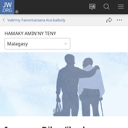
JW.ORG
Hiditra
(manokatra
Hiova
Fikaroha
HA
rohy)
fiteny
ato
Valin’ny Fanontaniana Ara-baiboly
Amin’ny
JW.ORG
HAMAKY AMIN'NY TENY