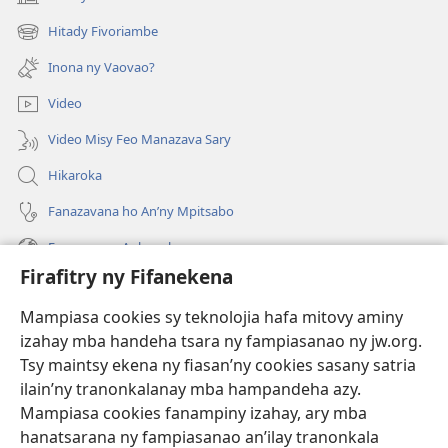
(manokatra
rohy)
Hitady Fivoriambe
(manokatra
rohy)
Inona ny Vaovao?
Video
Video Misy Feo Manazava Sary
Hikaroka
Fanazavana ho An’ny Mpitsabo
Fanazavana Ankapobeny
Firafitry ny Fifanekena
Fanampiana
Mampiasa cookies sy teknolojia hafa mitovy aminy
Fanomezana
izahay mba handeha tsara ny fampiasanao ny jw.org.
(manokatra
rohy)
Tsy maintsy ekena ny fiasan’ny cookies sasany satria
ilain’ny tranonkalanay mba hampandeha azy.
FITEHIRIZAM-BOKIN’NY Vavolombelon’i Jehovah
(manokatra
Mampiasa cookies fanampiny izahay, ary mba
rohy)
®
JW Hub
hanatsarana ny fampiasanao an’ilay tranonkala
(manokatra