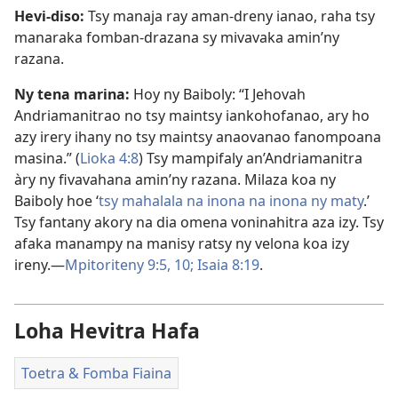
Hevi-diso:
Tsy manaja ray aman-dreny ianao, raha tsy
manaraka fomban-drazana sy mivavaka amin’ny
razana.
Ny tena marina:
Hoy ny Baiboly: “I Jehovah
Andriamanitrao no tsy maintsy iankohofanao, ary ho
azy irery ihany no tsy maintsy anaovanao fanompoana
masina.” (
Lioka 4:8
) Tsy mampifaly an’Andriamanitra
àry ny fivavahana amin’ny razana. Milaza koa ny
Baiboly hoe ‘
tsy mahalala na inona na inona ny maty
.’
Tsy fantany akory na dia omena voninahitra aza izy. Tsy
afaka manampy na manisy ratsy ny velona koa izy
ireny.—
Mpitoriteny 9:5,
10;
Isaia 8:19
.
Loha Hevitra Hafa
Toetra & Fomba Fiaina