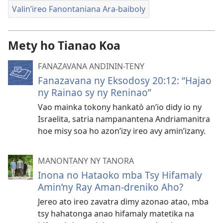
Valin’ireo Fanontaniana Ara-baiboly
Mety ho Tianao Koa
FANAZAVANA ANDININ-TENY
Fanazavana ny Eksodosy 20:12: “Hajao
ny Rainao sy ny Reninao”
Vao mainka tokony hankatò an’io didy io ny
Israelita, satria nampanantena Andriamanitra
hoe misy soa ho azon’izy ireo avy amin’izany.
MANONTANY NY TANORA
Inona no Hataoko mba Tsy Hifamaly
Amin’ny Ray Aman-dreniko Aho?
Jereo ato ireo zavatra dimy azonao atao, mba
tsy hahatonga anao hifamaly matetika na