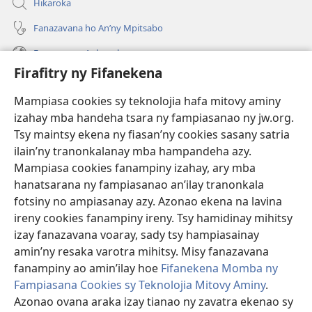
Hikaroka
Fanazavana ho An’ny Mpitsabo
Fanazavana Ankapobeny
Firafitry ny Fifanekena
Fanampiana
Mampiasa cookies sy teknolojia hafa mitovy aminy
Fanomezana
izahay mba handeha tsara ny fampiasanao ny jw.org.
(manokatra
rohy)
Tsy maintsy ekena ny fiasan’ny cookies sasany satria
ilain’ny tranonkalanay mba hampandeha azy.
FITEHIRIZAM-BOKIN’NY Vavolombelon’i Jehovah
(manokatra
Mampiasa cookies fanampiny izahay, ary mba
rohy)
®
JW Hub
hanatsarana ny fampiasanao an’ilay tranonkala
(manokatra
fotsiny no ampiasanay azy. Azonao ekena na lavina
rohy)
®
JW Library
ireny cookies fanampiny ireny. Tsy hamidinay mihitsy
izay fanazavana voaray, sady tsy hampiasainay
®
Watchtower Library
amin’ny resaka varotra mihitsy. Misy fanazavana
fanampiny ao amin’ilay hoe
Fifanekena Momba ny
Fampiasana Cookies sy Teknolojia Mitovy Aminy
.
Azonao ovana araka izay tianao ny zavatra ekenao sy