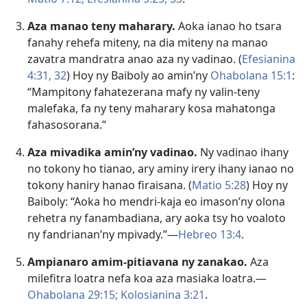
Aza manao teny maharary.
Aoka ianao ho tsara
fanahy rehefa miteny, na dia miteny na manao
zavatra mandratra anao aza ny vadinao. (
Efesianina
4:31, 32
) Hoy ny Baiboly ao amin’ny
Ohabolana 15:1
:
“Mampitony fahatezerana mafy ny valin-teny
malefaka, fa ny teny maharary kosa mahatonga
fahasosorana.”
Aza mivadika amin’ny vadinao.
Ny vadinao ihany
no tokony ho tianao, ary aminy irery ihany ianao no
tokony haniry hanao firaisana. (
Matio 5:28
) Hoy ny
Baiboly: “Aoka ho mendri-kaja eo imason’ny olona
rehetra ny fanambadiana, ary aoka tsy ho voaloto
ny fandrianan’ny mpivady.”—
Hebreo 13:4
.
Ampianaro amim-pitiavana ny zanakao.
Aza
milefitra loatra nefa koa aza masiaka loatra.—
Ohabolana 29:15;
Kolosianina 3:21
.