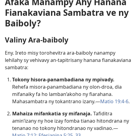
Afaka Manampy Ahy Hanana
Fianakaviana Sambatra ve ny
Baiboly?
Valiny Ara-baiboly
Eny. Ireto misy torohevitra ara-baiboly nanampy
lehilahy sy vehivavy an-tapitrisany hanana fianakaviana
sambatra:
Tokony hisora-panambadiana ny mpivady.
Rehefa misora-panambadiana ny olon-droa, dia
mifanaiky fa ho lamban’akoho ny fiarahana.
Mahasambatra ny tokantrano izany.—
Matio 19:4-6
.
Mahaiza mifankatia sy mifanaja.
Tafiditra
amin’izany ny hoe izay fomba tianao hitondrana ny
tenanao no tokony hitondranao ny vadinao.—
Matio 7:12;
Efesianina 5:25,
33
.