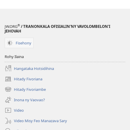
®
JW.ORG
/ TRANONKALA OFISIALIN’NY VAVOLOMBELON’I
JEHOVAH
Fisehony
Rohy Ilaina
Hangataka Hotsidihina
Hitady Fivoriana
(manokatra
rohy)
Hitady Fivoriambe
(manokatra
rohy)
Inona ny Vaovao?
Video
Video Misy Feo Manazava Sary