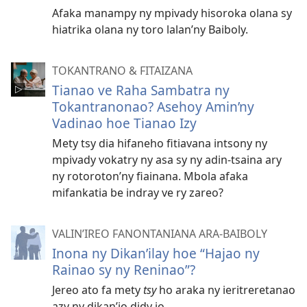
Afaka manampy ny mpivady hisoroka olana sy
hiatrika olana ny toro lalan’ny Baiboly.
TOKANTRANO & FITAIZANA
Tianao ve Raha Sambatra ny
Tokantranonao? Asehoy Amin’ny
Vadinao hoe Tianao Izy
Mety tsy dia hifaneho fitiavana intsony ny
mpivady vokatry ny asa sy ny adin-tsaina ary
ny rotoroton’ny fiainana. Mbola afaka
mifankatia be indray ve ry zareo?
VALIN’IREO FANONTANIANA ARA-BAIBOLY
Inona ny Dikan’ilay hoe “Hajao ny
Rainao sy ny Reninao”?
Jereo ato fa mety
tsy
ho araka ny ieritreretanao
azy ny dikan’io didy io.