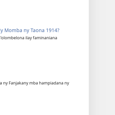
oly Momba ny Taona 1914?
’olombelona ilay faminaniana
sa ny Fanjakany mba hampiadana ny