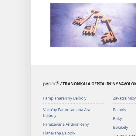
®
JW.ORG
/ TRANONKALA OFISIALIN’NY VAVOLO
Fampianaran’ny Baiboly
Zavatra Misy
Valin’ny Fanontaniana Ara-
Baiboly
baiboly
Boky
Fanazavana Andinin-teny
Bokikely
Fianarana Baiboly