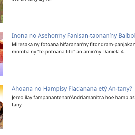
Inona no Asehon’ny Fanisan-taonan’ny Baib
Miresaka ny fotoana hifaranan’ny fitondram-panjakan
momba ny “fe-potoana fito” ao amin’ny Daniela 4.
Ahoana no Hampisy Fiadanana etỳ An-tany?
Jereo ilay fampanantenan’Andriamanitra hoe hampia
tany.