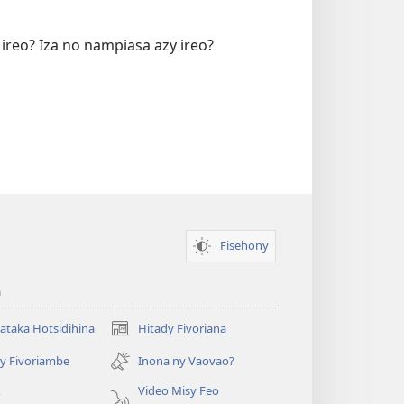
y ireo? Iza no nampiasa azy ireo?
Fisehony
a
taka Hotsidihina
Hitady Fivoriana
(manokatra
rohy)
y Fivoriambe
Inona ny Vaovao?
a
Video Misy Feo
o