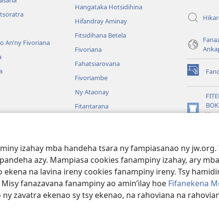
nasana
Hangataka Hotsidihina
tsoratra
Hika
Hifandray Aminay
Fitsidihana Betela
Fana
ho An’ny Fivoriana
Anka
Fivoriana
a
Fahatsiarovana
a
Fan
(manokatr
Fivoriambe
rohy)
Ny Ataonay
FIT
BOK
Fitantarana
(manokatr
Vavo
Maneran-tany
rohy)
Jeh
JW L
baiboly
aminy izahay mba handeha tsara ny fampiasanao ny jw.org. 
oina
mpandeha azy. Mampiasa cookies fanampiny izahay, ary mba
 ekena na lavina ireny cookies fanampiny ireny. Tsy hamidin
. Misy fanazavana fanampiny ao amin’ilay hoe
Fifanekena M
o ny zavatra ekenao sy tsy ekenao, na rahoviana na rahovian
ct Society of Pennsylvania.
FIFANEKENA
|
FIFANEKENA MOMBA NY TSI