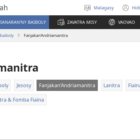
vah
Malagasy
Hid
Hifidy
(m
fiteny
ro
IANARAN’NY BAIBOLY
ZAVATRA MISY
VAOVAO
-baiboly
Fanjakan’Andriamanitra
manitra
boly
Jesosy
Fanjakan’Andriamanitra
Lanitra
Fiai
tra & Fomba Fiaina