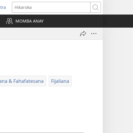
itra
anokatra
Hikaroka
hy)
MOMBA ANAY
nana & Fahafatesana
Fijaliana