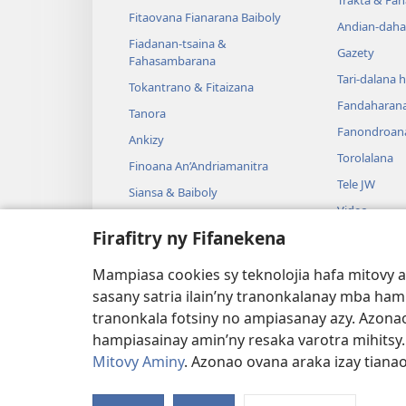
Trakta & Fa
Fitaovana Fianarana Baiboly
Andian-daha
Fiadanan-tsaina &
Gazety
Fahasambarana
Tari-dalana 
Tokantrano & Fitaizana
Fandaharan
Tanora
Fanondroan
Ankizy
Torolalana
Finoana An’Andriamanitra
Tele JW
Siansa & Baiboly
Video
Tantara & Baiboly
Firafitry ny Fifanekena
Mozika
Tantara Ara-
Mampiasa cookies sy teknolojia hafa mitovy 
Tantara Hen
sasany satria ilain’ny tranonkalanay mba ha
tranonkala fotsiny no ampiasanay azy. Azonao
hampiasainay amin’ny resaka varotra mihitsy
Mitovy Aminy
. Azonao ovana araka izay tiana
Copyright
© 2026 Watch Tower Bible and Tra