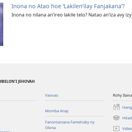
Inona no Atao hoe ‘Lakilen’ilay Fanjakana’?
Inona no nilana an’ireo lakile telo? Natao an’iza avy iz
MBELON’I JEHOVAH
Vaovao
Rohy Ilain
Hanga
Momba Anay
Hitad
(manokatr
Fanontaniana Fametraky ny
rohy)
Olona
Vide