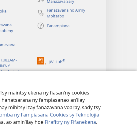
Manazava Sary
Fanazavana ho An’ny
roka
Mpitsabo
zavana
Fanampiana
pobeny
omezana
a
EHIRIZAM-
®
JW Hub
(manokatra
IN’NY
rohy)
a
lombelon’i
ovah
®
®
ibrary
Watchtower Library
Tsy maintsy ekena ny fiasan’ny cookies
 hanatsarana ny fampiasanao an’ilay
ay mihitsy izay fanazavana voaray, sady tsy
omba ny Fampiasana Cookies sy Teknolojia
a, ao amin’ilay hoe
Firafitry ny Fifanekena
.
AMBARATELO
|
FIRAFITRY NY FIFANEKENA