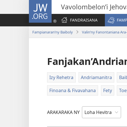
JW.ORG
Vavolombelon’i Jeho
FANDRAISANA
FAMP
Fampianaran’ny Baiboly
Valin’ny Fanontaniana Ara
Fanjakan’Andria
Izy Rehetra
Andriamanitra
Bai
Finoana & Fivavahana
Fety
Toe
ARAKARAKA NY