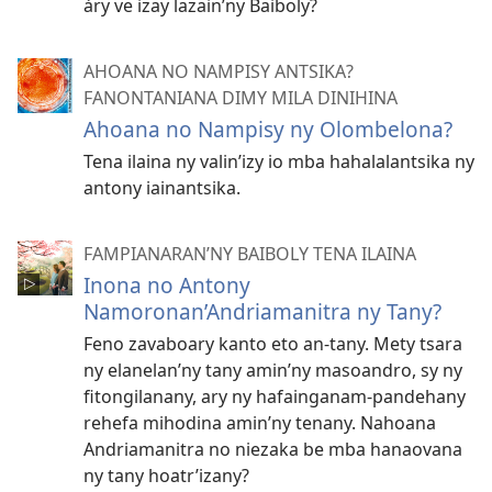
àry ve izay lazain’ny Baiboly?
AHOANA NO NAMPISY ANTSIKA?
FANONTANIANA DIMY MILA DINIHINA
Ahoana no Nampisy ny Olombelona?
Tena ilaina ny valin’izy io mba hahalalantsika ny
antony iainantsika.
FAMPIANARAN’NY BAIBOLY TENA ILAINA
Inona no Antony
Namoronan’Andriamanitra ny Tany?
Feno zavaboary kanto eto an-tany. Mety tsara
ny elanelan’ny tany amin’ny masoandro, sy ny
fitongilanany, ary ny hafainganam-pandehany
rehefa mihodina amin’ny tenany. Nahoana
Andriamanitra no niezaka be mba hanaovana
ny tany hoatr’izany?