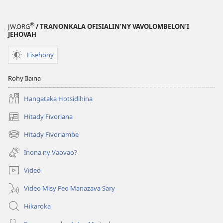
®
JW.ORG
/ TRANONKALA OFISIALIN’NY VAVOLOMBELON’I
JEHOVAH
Fisehony
Rohy Ilaina
Hangataka Hotsidihina
Hitady Fivoriana
(manokatra
rohy)
Hitady Fivoriambe
(manokatra
rohy)
Inona ny Vaovao?
Video
Video Misy Feo Manazava Sary
Hikaroka