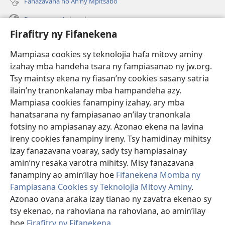
Fanazavana ho An’ny Mpitsabo
Fanazavana Ankapobeny
Firafitry ny Fifanekena
Fanampiana
Mampiasa cookies sy teknolojia hafa mitovy aminy
Fanomezana
izahay mba handeha tsara ny fampiasanao ny jw.org.
(manokatra
rohy)
Tsy maintsy ekena ny fiasan’ny cookies sasany satria
ilain’ny tranonkalanay mba hampandeha azy.
FITEHIRIZAM-BOKIN’NY Vavolombelon’i Jehovah
(manokatra
Mampiasa cookies fanampiny izahay, ary mba
rohy)
®
JW Hub
hanatsarana ny fampiasanao an’ilay tranonkala
(manokatra
fotsiny no ampiasanay azy. Azonao ekena na lavina
rohy)
®
JW Library
ireny cookies fanampiny ireny. Tsy hamidinay mihitsy
izay fanazavana voaray, sady tsy hampiasainay
®
Watchtower Library
amin’ny resaka varotra mihitsy. Misy fanazavana
fanampiny ao amin’ilay hoe
Fifanekena Momba ny
Fampiasana Cookies sy Teknolojia Mitovy Aminy
.
Azonao ovana araka izay tianao ny zavatra ekenao sy
Copyright
© 2026 Watch Tower Bible and Tract Society of Pennsylvania.
tsy ekenao, na rahoviana na rahoviana, ao amin’ilay
FIFANEKENA
|
FIFANEKENA MOMBA NY TSIAMBARATELO
|
FIRAFITRY
hoe
Firafitry ny Fifanekena
.