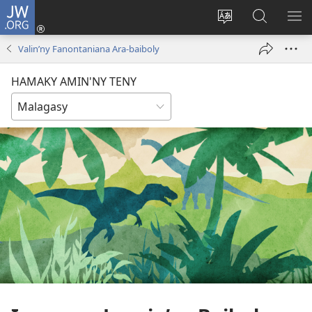
JW.ORG
Hiditra
(manokatra
Hiova
Fikaroha
HA
rohy)
fiteny
ato
Valin’ny Fanontaniana Ara-baiboly
Amin’ny
JW.ORG
HAMAKY AMIN'NY TENY