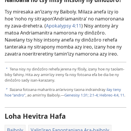
Tsy miresaka an’izany ny Baiboly. Milaza anefa izy io
hoe ‘noho ny sitrapon’Andriamanitra’ no namoronana
ny zava-drehetra. (
Apokalypsy 4:11
) Nisy antony àry
matoa Andriamanitra namorona ny dinôzôro.
Navelany tsy hisy intsony anefa ny dinôzôro rehefa
tanteraka ny sitrapony momba azy ireo, izany hoe ny
zavatra noeritreretiny tamin’izy namorona azy ireo.
Tena nisy ny dinôzôro rehefa jerena ny fôsily, izany hoe ny taolam-
a
biby fahiny. Hita avy amin’izy ireny fa nisy fotoana efa be dia be ny
dinôzôro sady isan-karazany.
Ilazana fotoana maharitra an’arivony taona indraindray
ilay teny
b
hoe “andro”
, ao amin’ny Baiboly.—
Genesisy 1:31;
2:1-4;
Hebreo 4:4,
11
.
Loha Hevitra Hafa
Baiboly
Valin’ireo Fanontaniana Ara-baiboly