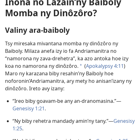
Inona no Lazain’ny Baiboly
Momba ny Dinôzôro?
Valiny ara-baiboly
Tsy miresaka mivantana momba ny dinôzôro ny
Baiboly. Milaza anefa izy io fa Andriamanitra no
“namorona ny zava-drehetra”, ka azo antoka hoe izy
koa no namorona ny dinôzôro.
(
Apokalypsy 4:11
)
a
Maro ny karazana biby resahin’ny Baiboly hoe
noforonin’Andriamanitra, ary mety ho anisan’izany ny
dinôzôro. Ireto avy izany:
“Ireo biby goavam-be any an-dranomasina.”—
Genesisy 1:21
.
“Ny biby rehetra mandady amin’ny tany.”—
Genesisy
1:25
.