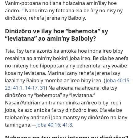
Vanim-potoana no tiana holazaina amin’ilay hoe
andro.
Nandritra ny fotoana ela be àry no nisy ny
b
dinôzôro, rehefa jerena ny Baiboly.
Dinôzôro ve ilay hoe “behemota” sy
“leviatana” ao amin’ny Baiboly?
Tsia. Tsy tena azontsika antoka hoe inona ireo biby
resahina ao amin’ny bokin’i Joba ireo. Be dia be anefa
no miteny hoe hipopotama ny behemota, ary voaibe
kosa ny leviatana. Marina izany rehefa jerena izay
lazain’ny Baiboly momba an’ireo biby ireo. (
Joba 40:15-
23;
41:1,
14-17,
31
) Na ahoana na ahoana, dia tsy
dinôzôro ny “behemota” sy “leviatana.”
Nasain’Andriamanitra nandinika an’ireo biby ireo i
Joba, ka azo antoka fa tsy dinôzôro ireo. Efa ela be
talohan’ny andron’i Joba mantsy ny dinôzôro no lany
tamingana.—
Joba 40:16;
41:8
.
Nahoana no tsy misy intsony ny dinôzôro?