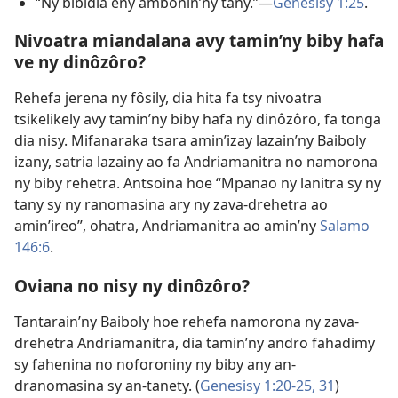
“Ny bibidia eny ambonin’ny tany.”—
Genesisy 1:25
.
Nivoatra miandalana avy tamin’ny biby hafa
ve ny dinôzôro?
Rehefa jerena ny fôsily, dia hita fa tsy nivoatra
tsikelikely avy tamin’ny biby hafa ny dinôzôro, fa tonga
dia nisy. Mifanaraka tsara amin’izay lazain’ny Baiboly
izany, satria lazainy ao fa Andriamanitra no namorona
ny biby rehetra. Antsoina hoe “Mpanao ny lanitra sy ny
tany sy ny ranomasina ary ny zava-drehetra ao
amin’ireo”, ohatra, Andriamanitra ao amin’ny
Salamo
146:6
.
Oviana no nisy ny dinôzôro?
Tantarain’ny Baiboly hoe rehefa namorona ny zava-
drehetra Andriamanitra, dia tamin’ny andro fahadimy
sy fahenina no noforoniny ny biby any an-
dranomasina sy an-tanety. (
Genesisy 1:20-25,
31
)