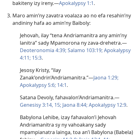
bakiteny izy ireny.—
Apokalypsy 1:1
.
Maro amin’ny zavatra voalaza ao no efa resahin’ny
andininy hafa ao amin’ny Baiboly:
Jehovah, ilay “tena Andriamanitra any amin’ny
lanitra” sady Mpamorona ny zava-drehetra.—
Deoteronomia 4:39;
Salamo 103:19;
Apokalypsy
4:11;
15:3
.
Jesosy Kristy, “ilay
Zanak’ondrin’Andriamanitra.”—
Jaona 1:29;
Apokalypsy 5:6;
14:1
.
Satana Devoly, fahavalon’Andriamanitra.—
Genesisy 3:14, 15;
Jaona 8:44;
Apokalypsy 12:9
.
Babylona Lehibe, izay fahavalon’i Jehovah
Andriamanitra sy ny vahoakany sady
mpampianatra lainga, toa an’i Babylona (Babela)