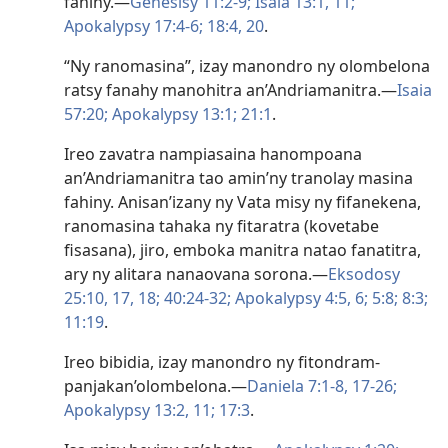
fahiny.—
Genesisy 11:2-9;
Isaia 13:1,
11;
Apokalypsy 17:4-6;
18:4,
20
.
“Ny ranomasina”, izay manondro ny olombelona
ratsy fanahy manohitra an’Andriamanitra.—
Isaia
57:20;
Apokalypsy 13:1;
21:1
.
Ireo zavatra nampiasaina hanompoana
an’Andriamanitra tao amin’ny tranolay masina
fahiny. Anisan’izany ny Vata misy ny fifanekena,
ranomasina tahaka ny fitaratra (kovetabe
fisasana), jiro, emboka manitra natao fanatitra,
ary ny alitara nanaovana sorona.—
Eksodosy
25:10,
17, 18;
40:24-32;
Apokalypsy 4:5, 6;
5:8;
8:3;
11:19
.
Ireo bibidia, izay manondro ny fitondram-
panjakan’olombelona.—
Daniela 7:1-8,
17-26;
Apokalypsy 13:2,
11;
17:3
.