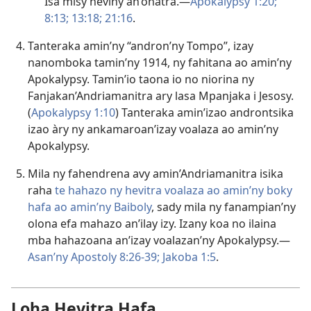
Isa misy heviny an’ohatra.—
Apokalypsy 1:20;
8:13;
13:18;
21:16
.
Tanteraka amin’ny “andron’ny Tompo”, izay
nanomboka tamin’ny 1914, ny fahitana ao amin’ny
Apokalypsy. Tamin’io taona io no niorina ny
Fanjakan’Andriamanitra ary lasa Mpanjaka i Jesosy.
(
Apokalypsy 1:10
) Tanteraka amin’izao androntsika
izao àry ny ankamaroan’izay voalaza ao amin’ny
Apokalypsy.
Mila ny fahendrena avy amin’Andriamanitra isika
raha
te hahazo ny hevitra voalaza ao amin’ny boky
hafa ao amin’ny Baiboly
, sady mila ny fanampian’ny
olona efa mahazo an’ilay izy. Izany koa no ilaina
mba hahazoana an’izay voalazan’ny Apokalypsy.—
Asan’ny Apostoly 8:26-39;
Jakoba 1:5
.
Loha Hevitra Hafa