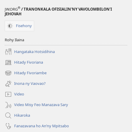
®
JW.ORG
/ TRANONKALA OFISIALIN’NY VAVOLOMBELON’I
JEHOVAH
Fisehony
Rohy Ilaina
Hangataka Hotsidihina
Hitady Fivoriana
(manokatra
rohy)
Hitady Fivoriambe
(manokatra
rohy)
Inona ny Vaovao?
Video
Video Misy Feo Manazava Sary
Hikaroka
Fanazavana ho An’ny Mpitsabo