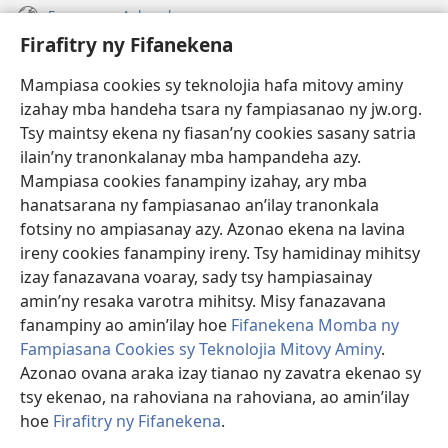
Fanazavana Ankapobeny
Firafitry ny Fifanekena
Fanampiana
Mampiasa cookies sy teknolojia hafa mitovy aminy
Fanomezana
izahay mba handeha tsara ny fampiasanao ny jw.org.
(manokatra
rohy)
Tsy maintsy ekena ny fiasan’ny cookies sasany satria
ilain’ny tranonkalanay mba hampandeha azy.
FITEHIRIZAM-BOKIN’NY Vavolombelon’i Jehovah
(manokatra
Mampiasa cookies fanampiny izahay, ary mba
rohy)
®
JW Hub
hanatsarana ny fampiasanao an’ilay tranonkala
(manokatra
fotsiny no ampiasanay azy. Azonao ekena na lavina
rohy)
®
JW Library
ireny cookies fanampiny ireny. Tsy hamidinay mihitsy
izay fanazavana voaray, sady tsy hampiasainay
®
Watchtower Library
amin’ny resaka varotra mihitsy. Misy fanazavana
fanampiny ao amin’ilay hoe
Fifanekena Momba ny
Fampiasana Cookies sy Teknolojia Mitovy Aminy
.
Azonao ovana araka izay tianao ny zavatra ekenao sy
Copyright
© 2026 Watch Tower Bible and Tract Society of Pennsylvania.
tsy ekenao, na rahoviana na rahoviana, ao amin’ilay
FIFANEKENA
|
FIFANEKENA MOMBA NY TSIAMBARATELO
|
FIRAFITRY
hoe
Firafitry ny Fifanekena
.
NY FIFANEKENA