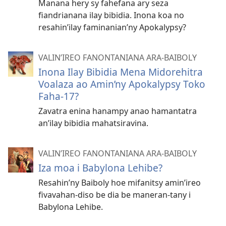
Manana hery sy fahefana ary seza
fiandrianana ilay bibidia. Inona koa no
resahin’ilay faminanian’ny Apokalypsy?
VALIN’IREO FANONTANIANA ARA-BAIBOLY
Inona Ilay Bibidia Mena Midorehitra
Voalaza ao Amin’ny Apokalypsy Toko
Faha-17?
Zavatra enina hanampy anao hamantatra
an’ilay bibidia mahatsiravina.
VALIN’IREO FANONTANIANA ARA-BAIBOLY
Iza moa i Babylona Lehibe?
Resahin’ny Baiboly hoe mifanitsy amin’ireo
fivavahan-diso be dia be maneran-tany i
Babylona Lehibe.