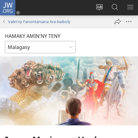
JW.ORG
Hiditra
(manokatra
Hiova
Fikaroha
HA
rohy)
fiteny
ato
Valin’ny Fanontaniana Ara-baiboly
Amin’ny
JW.ORG
HAMAKY AMIN'NY TENY