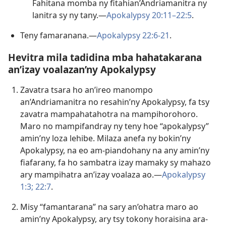
Fahitana momba ny fitahian’Andriamanitra ny
lanitra sy ny tany.—
Apokalypsy 20:11–22:5
.
Teny famaranana.—
Apokalypsy 22:6-21
.
Hevitra mila tadidina mba hahatakarana
an’izay voalazan’ny Apokalypsy
Zavatra tsara ho an’ireo manompo
an’Andriamanitra no resahin’ny Apokalypsy, fa tsy
zavatra mampahatahotra na mampihorohoro.
Maro no mampifandray ny teny hoe “apokalypsy”
amin’ny loza lehibe. Milaza anefa ny bokin’ny
Apokalypsy, na eo am-piandohany na any amin’ny
fiafarany, fa ho sambatra izay mamaky sy mahazo
ary mampihatra an’izay voalaza ao.—
Apokalypsy
1:3;
22:7
.
Misy “famantarana” na sary an’ohatra maro ao
amin’ny Apokalypsy, ary tsy tokony horaisina ara-