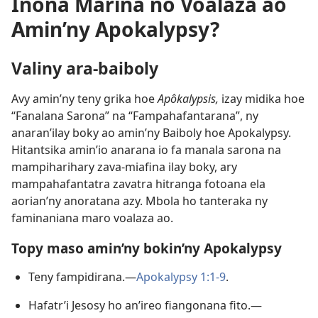
Inona Marina no Voalaza ao
Amin’ny Apokalypsy?
Valiny ara-baiboly
Avy amin’ny teny grika hoe
Apôkalypsis,
izay midika hoe
“Fanalana Sarona” na “Fampahafantarana”, ny
anaran’ilay boky ao amin’ny Baiboly hoe Apokalypsy.
Hitantsika amin’io anarana io fa manala sarona na
mampiharihary zava-miafina ilay boky, ary
mampahafantatra zavatra hitranga fotoana ela
aorian’ny anoratana azy. Mbola ho tanteraka ny
faminaniana maro voalaza ao.
Topy maso amin’ny bokin’ny Apokalypsy
Teny fampidirana.—
Apokalypsy 1:1-9
.
Hafatr’i Jesosy ho an’ireo fiangonana fito.—