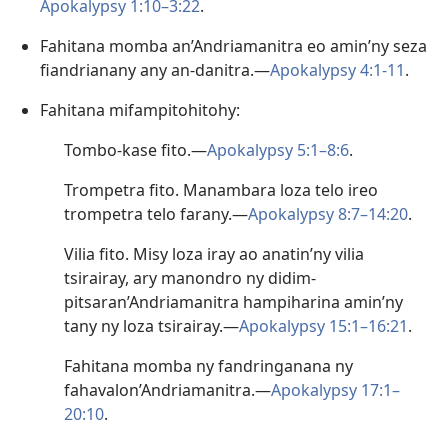
Apokalypsy 1:10–3:22
.
Fahitana momba an’Andriamanitra eo amin’ny seza
fiandrianany any an-danitra.—
Apokalypsy 4:1-11
.
Fahitana mifampitohitohy:
Tombo-kase fito.—
Apokalypsy 5:1–8:6
.
Trompetra fito. Manambara loza telo ireo
trompetra telo farany.—
Apokalypsy 8:7–14:20
.
Vilia fito. Misy loza iray ao anatin’ny vilia
tsirairay, ary manondro ny didim-
pitsaran’Andriamanitra hampiharina amin’ny
tany ny loza tsirairay.—
Apokalypsy 15:1–16:21
.
Fahitana momba ny fandringanana ny
fahavalon’Andriamanitra.—
Apokalypsy 17:1–
20:10
.