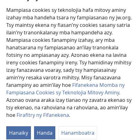
Mampiasa cookies sy teknolojia hafa mitovy aminy
Fanomezana
izahay mba handeha tsara ny fampiasanao ny jw.org.
(manokatra
rohy)
Tsy maintsy ekena ny fiasan’ny cookies sasany satria
ilain’ny tranonkalanay mba hampandeha azy.
FITEHIRIZAM-BOKIN’NY Vavolombelon’i Jehovah
(manokatra
Mampiasa cookies fanampiny izahay, ary mba
rohy)
®
JW Hub
hanatsarana ny fampiasanao an’ilay tranonkala
(manokatra
fotsiny no ampiasanay azy. Azonao ekena na lavina
rohy)
®
JW Library
ireny cookies fanampiny ireny. Tsy hamidinay mihitsy
izay fanazavana voaray, sady tsy hampiasainay
®
Watchtower Library
amin’ny resaka varotra mihitsy. Misy fanazavana
fanampiny ao amin’ilay hoe
Fifanekena Momba ny
Fampiasana Cookies sy Teknolojia Mitovy Aminy
.
Azonao ovana araka izay tianao ny zavatra ekenao sy
tsy ekenao, na rahoviana na rahoviana, ao amin’ilay
Copyright
© 2026 Watch Tower Bible and Tract Society of Pennsylvania.
FIFANEKENA
|
FIFANEKENA MOMBA NY TSIAMBARATELO
|
FIRAFITRY
hoe
Firafitry ny Fifanekena
.
NY FIFANEKENA
Hanaiky
Handa
Hanamboatra