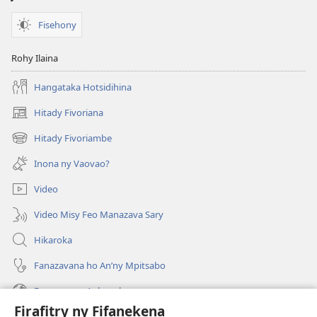
Fisehony
Rohy Ilaina
Hangataka Hotsidihina
Hitady Fivoriana
(manokatra
rohy)
Hitady Fivoriambe
(manokatra
rohy)
Inona ny Vaovao?
Video
Video Misy Feo Manazava Sary
Hikaroka
Fanazavana ho An’ny Mpitsabo
Fanazavana Ankapobeny
Firafitry ny Fifanekena
Fanampiana