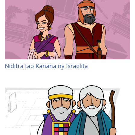
Niditra tao Kanana ny Israelita