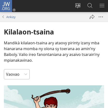
JW.ORG
Hiditra
(manokatra
Hiova
Fikaroha
HA
rohy)
fiteny
ato
Ankizy
Amin’ny
JW.ORG
Kilalaon-tsaina
Mandikà kilalaon-tsaina ary ataovy pirinty izany mba
hianarana momba ny olona sy toerana ao amin’ny
Baiboly. Valio ireo fanontaniana ary asaivo tsarain’ny
mpianakavinao.
ARAKARAKA
NY