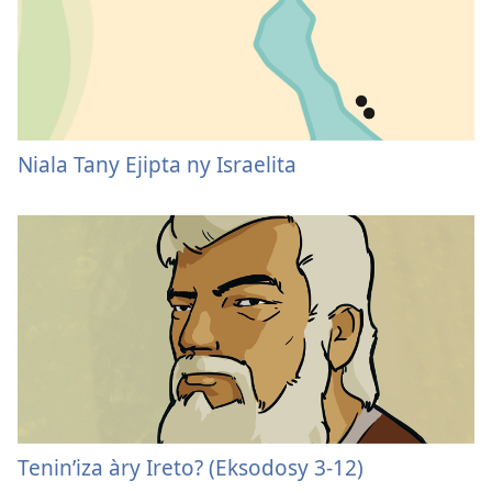
Niala Tany Ejipta ny Israelita
Tenin’iza àry Ireto? (Eksodosy 3-​12)