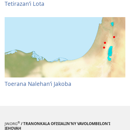
Tetirazan’i Lota
Toerana Nalehan’i Jakoba
®
JW.ORG
/ TRANONKALA OFISIALIN’NY VAVOLOMBELON’I
JEHOVAH