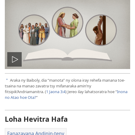
Handefa
video
Araka ny Baiboly, dia “manota” ny olona iray rehefa manana toe-
a
tsaina na manao zavatra tsy mifanaraka amin’ny
fitsipik’Andriamanitra. (
1 Jaona 3:4
) Jereo ilay lahatsoratra hoe “
Inona
no Atao hoe Ota?
”
Loha Hevitra Hafa
Fanazavana Andinin-teny