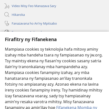
Video Misy Feo Manazava Sary
Hikaroka
Fanazavana ho An’ny Mpitsabo
Fanazavana Ankapobeny
Firafitry ny Fifanekena
Fanampiana
Mampiasa cookies sy teknolojia hafa mitovy aminy
Fanomezana
izahay mba handeha tsara ny fampiasanao ny jw.org.
(manokatra
rohy)
Tsy maintsy ekena ny fiasan’ny cookies sasany satria
ilain’ny tranonkalanay mba hampandeha azy.
FITEHIRIZAM-BOKIN’NY Vavolombelon’i Jehovah
(manokatra
Mampiasa cookies fanampiny izahay, ary mba
rohy)
®
JW Hub
hanatsarana ny fampiasanao an’ilay tranonkala
(manokatra
fotsiny no ampiasanay azy. Azonao ekena na lavina
rohy)
®
JW Library
ireny cookies fanampiny ireny. Tsy hamidinay mihitsy
izay fanazavana voaray, sady tsy hampiasainay
®
Watchtower Library
amin’ny resaka varotra mihitsy. Misy fanazavana
fanampiny ao amin’ilay hoe
Fifanekena Momba ny