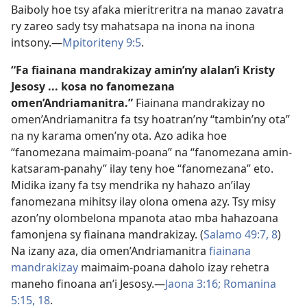
Baiboly hoe tsy afaka mieritreritra na manao zavatra
ry zareo sady tsy mahatsapa na inona na inona
intsony.​—
Mpitoriteny 9:5
.
“Fa fiainana mandrakizay amin’ny alalan’i Kristy
Jesosy ... kosa no fanomezana
omen’Andriamanitra.”
Fiainana mandrakizay no
omen’Andriamanitra fa tsy hoatran’ny “tambin’ny ota”
na ny karama omen’ny ota. Azo adika hoe
“fanomezana maimaim-poana” na “fanomezana amin-
katsaram-panahy” ilay teny hoe “fanomezana” eto.
Midika izany fa tsy mendrika ny hahazo an’ilay
fanomezana mihitsy ilay olona omena azy. Tsy misy
azon’ny olombelona mpanota atao mba hahazoana
famonjena sy fiainana mandrakizay. (
Salamo 49:7, 8
)
Na izany aza, dia omen’Andriamanitra
fiainana
mandrakizay
maimaim-poana daholo izay rehetra
maneho finoana an’i Jesosy.​—
Jaona 3:16;
Romanina
5:15,
18
.