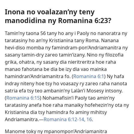
Inona no voalazan’ny teny
manodidina ny Romanina 6:23?
Tamin’ny taona 56 tany ho any i Paoly no nanoratra ny
taratasiny ho an’ny Kristianina tany Roma. Nanana
hevi-diso momba ny famindram-pon’Andriamanitra ny
sasany tamin-dry zareo tamin’izany. Nino ny filozofia
grika, ohatra, ny sasany dia nieritreritra hoe raha
manao fahotana be dia be izy dia vao mainka
hamindran’Andriamanitra fo. (
Romanina 6:1
) Ny hafa
indray niteny hoe tsy ho voasazy ry zareo raha nanota
satria efa tsy teo ambanin’ny Lalàn’i Mosesy intsony.
(
Romanina 6:15
) Nohamafisin’i Paoly tao amin’ny
taratasiny anefa hoe raha manaiky hofehezin’ny ota ny
Kristianina dia tsy hamindra fo aminy mihitsy
Andriamanitra.​—
Romanina 6:12-14,
16
.
Manome toky ny mpanompon’Andriamanitra