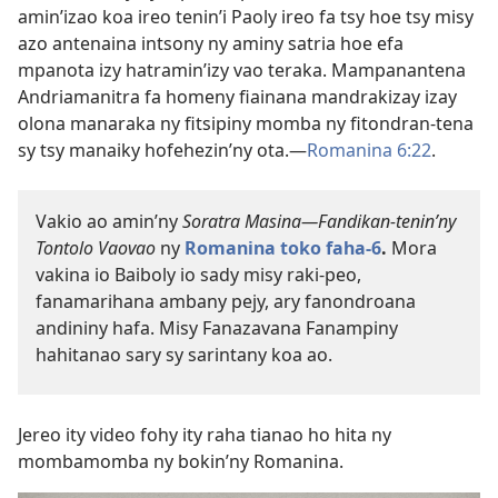
amin’izao koa ireo tenin’i Paoly ireo fa tsy hoe tsy misy
azo antenaina intsony ny aminy satria hoe efa
mpanota izy hatramin’izy vao teraka. Mampanantena
Andriamanitra fa homeny fiainana mandrakizay izay
olona manaraka ny fitsipiny momba ny fitondran-tena
sy tsy manaiky hofehezin’ny ota.​—
Romanina 6:22
.
Vakio ao amin’ny
Soratra Masina​—Fandikan-tenin’ny
Tontolo Vaovao
ny
Romanina toko faha-​6
.
Mora
vakina io Baiboly io sady misy raki-peo,
fanamarihana ambany pejy, ary fanondroana
andininy hafa. Misy Fanazavana Fanampiny
hahitanao sary sy sarintany koa ao.
Jereo ity video fohy ity raha tianao ho hita ny
mombamomba ny bokin’ny Romanina.