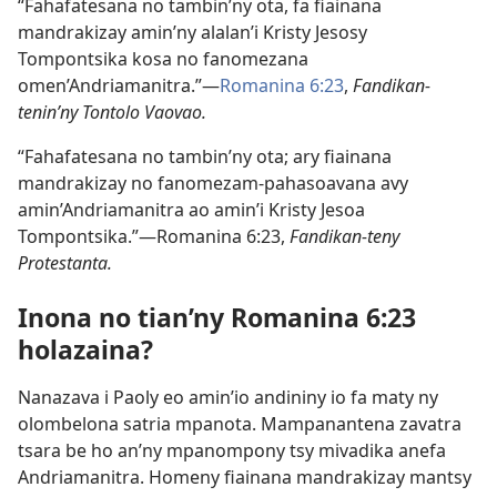
“Fahafatesana no tambin’ny ota, fa fiainana
mandrakizay amin’ny alalan’i Kristy Jesosy
Tompontsika kosa no fanomezana
omen’Andriamanitra.”​—
Romanina 6:23
,
Fandikan-
tenin’ny Tontolo Vaovao.
“Fahafatesana no tambin’ny ota; ary fiainana
mandrakizay no fanomezam-pahasoavana avy
amin’Andriamanitra ao amin’i Kristy Jesoa
Tompontsika.”​—Romanina 6:23,
Fandikan-teny
Protestanta.
Inona no tian’ny Romanina 6:23
holazaina?
Nanazava i Paoly eo amin’io andininy io fa maty ny
olombelona satria mpanota. Mampanantena zavatra
tsara be ho an’ny mpanompony tsy mivadika anefa
Andriamanitra. Homeny fiainana mandrakizay mantsy