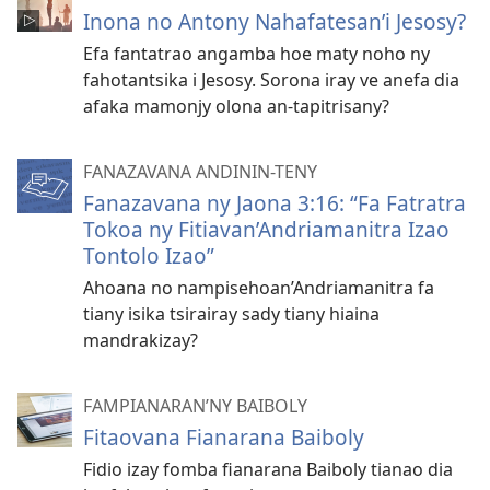
Inona no Antony Nahafatesan’i Jesosy?
Efa fantatrao angamba hoe maty noho ny
fahotantsika i Jesosy. Sorona iray ve anefa dia
afaka mamonjy olona an-tapitrisany?
FANAZAVANA ANDININ-TENY
Fanazavana ny Jaona 3:16: “Fa Fatratra
Tokoa ny Fitiavan’Andriamanitra Izao
Tontolo Izao”
Ahoana no nampisehoan’Andriamanitra fa
tiany isika tsirairay sady tiany hiaina
mandrakizay?
FAMPIANARAN’NY BAIBOLY
Fitaovana Fianarana Baiboly
Fidio izay fomba fianarana Baiboly tianao dia