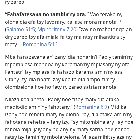
ry zareo.
“Fahafatesana no tambin’ny ota.”
Vao teraka ny
olona dia efa tsy lavorary, ka lasa mora manota.
a
(
Salamo 51:5;
Mpitoriteny 7:20
) Izay no mahatonga an-
dry zareo tsy afa-miala fa tsy maintsy mihantitra sy
maty.​—
Romanina 5:12
.
Mba hanazavana an’izany, dia noharin’i Paoly tamin’ny
mpampiasa mandoa ny karaman’ny mpiasany ny ota.
Fantatr’ilay mpiasa fa hahazo karama amin’ny asa
vitany izy, dia hoatr’izay koa fa efa ampoizin’ny
olombelona hoe ho faty ry zareo satria manota.
Nilaza koa anefa i Paoly hoe “izay maty dia afaka
madiodio amin’ny fahotany.” (
Romanina 6:7
) Midika
izany hoe rehefa maty ny olona iray, dia afaka amin’ny
fahotana rehetra vitany izy. Tsy mitombina àry ilay hoe
mbola mijalijaly any ho any ny maty satria hoe nanao
ratsy izy tamin’ny mbola velona. Milaza mihitsy aza ny