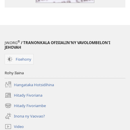
®
JW.ORG
/ TRANONKALA OFISIALIN’NY VAVOLOMBELON’I
JEHOVAH
Fisehony
Rohy Ilaina
Hangataka Hotsidihina
Hitady Fivoriana
(manokatra
rohy)
Hitady Fivoriambe
(manokatra
rohy)
Inona ny Vaovao?
Video