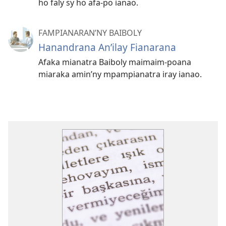
ho faly sy ho afa-po ianao.
FAMPIANARAN’NY BAIBOLY
Hanandrana An’ilay Fianarana
Afaka mianatra Baiboly maimaim-poana
miaraka amin’ny mpampianatra iray ianao.