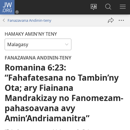
JW.ORG
Hiditra
(manokatra
Hiova
Fikaroha
HA
rohy)
fiteny
ato
Fanazavana Andinin-teny
Amin’ny
JW.ORG
HAMAKY AMIN'NY TENY
FANAZAVANA ANDININ-TENY
Romanina 6:23:
“Fahafatesana no Tambin’ny
Ota; ary Fiainana
Mandrakizay no Fanomezam-
pahasoavana avy
Amin’Andriamanitra”