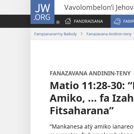
JW.ORG
Vavolombelon’i Jeho
FANDRAISANA
FAMP
Fampianaran’ny Baiboly
Fanazavana Andinin-teny
FANAZAVANA ANDININ-TENY
Matio 11:28-30:
Amiko, ... fa I
Fitsaharana”
“Mankanesa atỳ amiko ianareo 