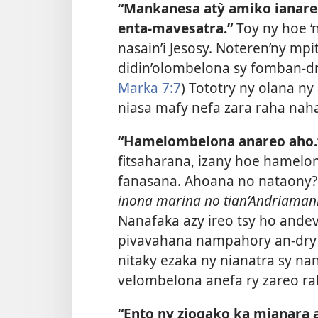
“Mankanesa atỳ amiko ianare
enta-mavesatra.”
Toy ny hoe ‘
nasain’i Jesosy. Noteren’ny mp
didin’olombelona sy fomban-dra
Marka 7:7
) Tototry ny olana n
niasa mafy nefa zara raha nahaz
“Hamelombelona anareo aho.
fitsaharana, izany hoe hamelo
fanasana. Ahoana no nataony?
inona marina no tian’Andriamanit
Nanafaka azy ireo tsy ho ande
pivavahana nampahory an-dry z
nitaky ezaka ny nianatra sy na
velombelona anefa ry zareo ra
“Ento ny ziogako ka mianara 