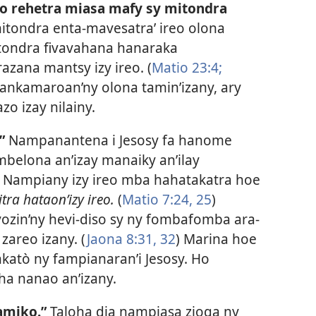
o rehetra miasa mafy sy mitondra
nitondra enta-mavesatra’ ireo olona
itondra fivavahana hanaraka
zana mantsy izy ireo. (
Matio 23:4;
y ankamaroan’ny olona tamin’izany, ary
o izay nilainy.
”
Nampanantena i Jesosy fa hanome
mbelona an’izay manaiky an’ilay
 Nampiany izy ireo mba hahatakatra hoe
ra hataon’izy ireo.
(
Matio 7:24, 25
)
vozin’ny hevi-diso sy ny fombafomba ara-
areo izany. (
Jaona 8:31, 32
) Marina hoe
nkatò ny fampianaran’i Jesosy. Ho
ha nanao an’izany.
amiko.”
Taloha dia nampiasa zioga ny