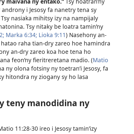
ary maivana ny entako.”
Tsy hoatran’ny
androny i Jesosy fa nanetry tena sy
) Tsy nasiaka mihitsy izy na nampijaly
atonina. Tsy nitaky be loatra tamin’ny
2;
Marka 6:34;
Lioka 9:11
) Nasehony an-
 hatao raha tian-dry zareo hoe hamindra
ony an-dry zareo koa hoe tena ho
na feon’ny fieritreretana madio. (
Matio
a ny olona fotsiny ny toetran’i Jesosy, fa
y hitondra ny ziogany sy ho lasa
ny teny manodidina ny
atio 11:28-30 ireo i Jesosy tamin’izy