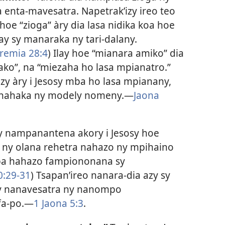
 enta-mavesatra. Napetrak’izy ireo teo
 hoe “zioga” àry dia lasa nidika koa hoe
ay sy manaraka ny tari-dalany.
remia 28:4
) Ilay hoe “mianara amiko” dia
ako”, na “miezaha ho lasa mpianatro.”
zy àry i Jesosy mba ho lasa mpianany,
hanahaka ny modely nomeny.​—
Jaona
y nampanantena akory i Jesosy hoe
y ny olana rehetra nahazo ny mpihaino
mba hahazo fampiononana sy
:29-31
) Tsapan’ireo nanara-dia azy sy
sy nanavesatra ny nanompo
fa-po.​—
1 Jaona 5:3
.