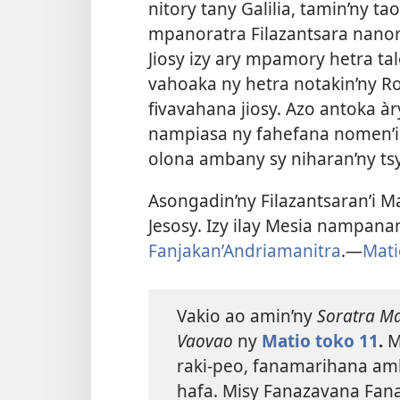
nitory tany Galilia, tamin’ny t
mpanoratra Filazantsara nanora
Jiosy izy ary mpamory hetra ta
vahoaka ny hetra notakin’ny Ro
fivavahana jiosy. Azo antoka àr
nampiasa ny fahefana nomen’i
olona ambany sy niharan’ny tsy
Asongadin’ny Filazantsaran’i M
Jesosy. Izy ilay Mesia nampan
Fanjakan’Andriamanitra
.​—
Mati
Vakio ao amin’ny
Soratra Ma
Vaovao
ny
Matio toko 11
.
Mo
raki-peo, fanamarihana am
hafa. Misy Fanazavana Fan