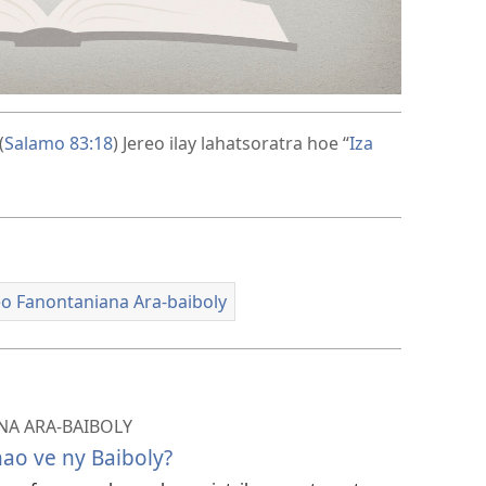
(
Salamo 83:18
) Jereo ilay lahatsoratra hoe “
Iza
reo Fanontaniana Ara-baiboly
NA ARA-BAIBOLY
o ve ny Baiboly?