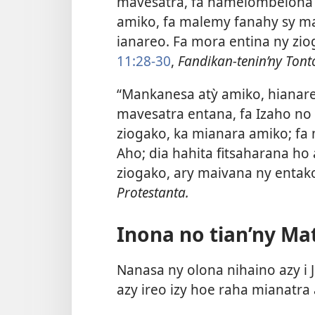
mavesatra, fa hamelombelona 
amiko, fa malemy fanahy sy m
ianareo. Fa mora entina ny zio
11:28-30
,
Fandikan-tenin’ny Tont
“Mankanesa atỳ amiko, hianareo
mavesatra entana, fa Izaho no
ziogako, ka mianara amiko; f
Aho; dia hahita fitsaharana ho
ziogako, ary maivana ny entako
Protestanta.
Inona no tian’ny Mat
Nanasa ny olona nihaino azy i
azy ireo izy hoe raha mianatra