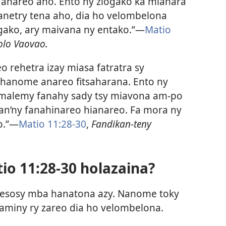
anareo aho. Ento ny ziogako ka mianara
anetry tena aho, dia ho velombelona
gako, ary maivana ny entako.”​—
Matio
olo Vaovao.
 rehetra izay miasa fatratra sy
 hanome anareo fitsaharana. Ento ny
a malemy fanahy sady tsy miavona am-po
 an’ny fanahinareo hianareo. Fa mora ny
.”​—
Matio 11:28-30
,
Fandikan-teny
io 11:28-30 holazaina?
 Jesosy mba hanatona azy. Nanome toky
 aminy ry zareo dia ho velombelona.