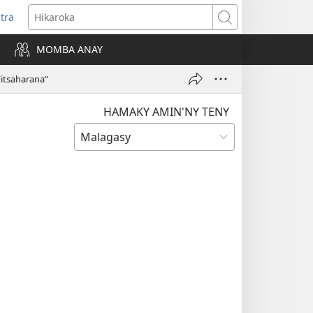
itra
anokatra
Hikaroka
hy)
MOMBA ANAY
Fitsaharana”
HAMAKY AMIN'NY TENY