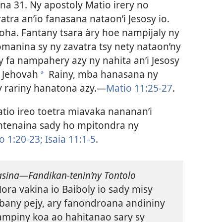
aona 31. Ny apostoly Matio irery no
tra an’io fanasana nataon’i Jesosy io.
loha. Fantany tsara àry hoe nampijaly ny
manina sy ny zavatra tsy nety nataon’ny
y fa nampahery azy ny nahita an’i Jesosy
 Jehovah
Rainy, mba hanasana ny
a
 rariny hanatona azy.​—
Matio 11:25-27
.
atio ireo toetra miavaka nananan’i
antenaina sady ho mpitondra ny
o 1:20-23;
Isaia 11:1-5
.
sina​—Fandikan-tenin’ny Tontolo
ra vakina io Baiboly io sady misy
bany pejy, ary fanondroana andininy
ampiny koa ao hahitanao sary sy