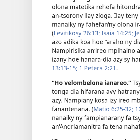
olona matetika rehefa hitondra
an-tsorony ilay zioga. Ilay teny
manaiky ny fahefan’ny olona ir
(
Levitikosy 26:13;
Isaia 14:25;
Je
azo adika koa hoe “araho ny di
Nampirisika an’ireo mpihaino a
izany hoe hanara-dia azy sy 
13:13-15;
1 Petera 2:21
.
“Ho velombelona ianareo.”
Ts
tonga dia hifarana avy hatran
azy. Nampiany kosa izy ireo 
fanantenana. (
Matio 6:25-32;
10
nanaiky ny fampianarany fa t
an’Andriamanitra fa tena naha