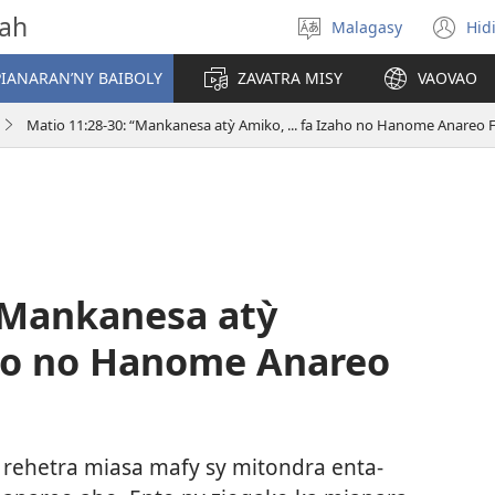
vah
Malagasy
Hid
Hifidy
(m
fiteny
ro
IANARAN’NY BAIBOLY
ZAVATRA MISY
VAOVAO
Matio 11:28-30: “Mankanesa atỳ Amiko, ... fa Izaho no Hanome Anareo 
 “Mankanesa atỳ
zaho no Hanome Anareo
rehetra miasa mafy sy mitondra enta-