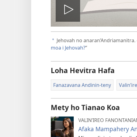
Handefa
video
Jehovah no anaran’Andriamanitra. 
a
moa i Jehovah?
”
Loha Hevitra Hafa
Fanazavana Andinin-teny
Valin’i
Mety ho Tianao Koa
VALIN’IREO FANONTANIA
Afaka Mampahery Ana