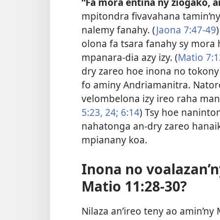
“Fa mora entina ny ziogako, 
mpitondra fivavahana tamin’ny 
nalemy fanahy. (
Jaona 7:47-49
olona fa tsara fanahy sy mora h
mpanara-dia azy izy. (
Matio 7:1
dry zareo hoe inona no tokony
fo aminy Andriamanitra. Nator
velombelona izy ireo raha mana
5:23, 24;
6:14
) Tsy hoe naninton
nahatonga an-dry zareo hanaik
mpianany koa.
Inona no voalazan’
Matio 11:28-30?
Nilaza an’ireo teny ao amin’ny M