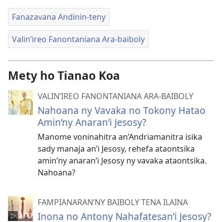
Fanazavana Andinin-teny
Valin’ireo Fanontaniana Ara-baiboly
Mety ho Tianao Koa
VALIN’IREO FANONTANIANA ARA-BAIBOLY
Nahoana ny Vavaka no Tokony Hatao
Amin’ny Anaran’i Jesosy?
Manome voninahitra an’Andriamanitra isika
sady manaja an’i Jesosy, rehefa ataontsika
amin’ny anaran’i Jesosy ny vavaka ataontsika.
Nahoana?
FAMPIANARAN’NY BAIBOLY TENA ILAINA
Inona no Antony Nahafatesan’i Jesosy?