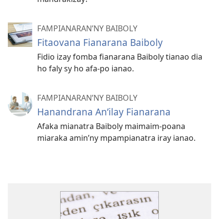
FAMPIANARAN’NY BAIBOLY
Fitaovana Fianarana Baiboly
Fidio izay fomba fianarana Baiboly tianao dia
ho faly sy ho afa-po ianao.
FAMPIANARAN’NY BAIBOLY
Hanandrana An’ilay Fianarana
Afaka mianatra Baiboly maimaim-poana
miaraka amin’ny mpampianatra iray ianao.