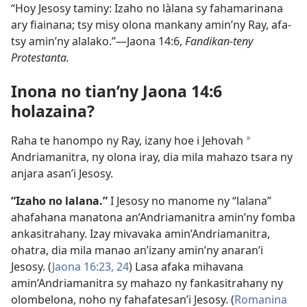
“Hoy Jesosy taminy: Izaho no làlana sy fahamarinana
ary fiainana; tsy misy olona mankany amin’ny Ray, afa-
tsy amin’ny alalako.”—Jaona 14:6,
Fandikan-teny
Protestanta.
Inona no tian’ny Jaona 14:6
holazaina?
Raha te hanompo ny Ray, izany hoe i Jehovah
a
Andriamanitra, ny olona iray, dia mila mahazo tsara ny
anjara asan’i Jesosy.
“Izaho no lalana.”
I Jesosy no manome ny “lalana”
ahafahana manatona an’Andriamanitra amin’ny fomba
ankasitrahany. Izay mivavaka amin’Andriamanitra,
ohatra, dia mila manao an’izany amin’ny anaran’i
Jesosy. (
Jaona 16:23, 24
) Lasa afaka mihavana
amin’Andriamanitra sy mahazo ny fankasitrahany ny
olombelona, noho ny fahafatesan’i Jesosy. (
Romanina