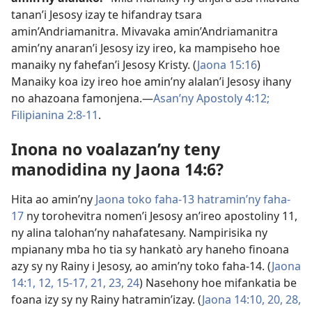
tanan’i Jesosy izay te hifandray tsara
amin’Andriamanitra. Mivavaka amin’Andriamanitra
amin’ny anaran’i Jesosy izy ireo, ka mampiseho hoe
manaiky ny fahefan’i Jesosy Kristy. (
Jaona 15:16
)
Manaiky koa izy ireo hoe amin’ny alalan’i Jesosy ihany
no ahazoana famonjena.—
Asan’ny Apostoly 4:12;
Filipianina 2:8-11
.
Inona no voalazan’ny teny
manodidina ny Jaona 14:6?
Hita ao amin’ny
Jaona toko faha-​13 hatramin’ny faha-​
17
ny torohevitra nomen’i Jesosy an’ireo apostoliny 11,
ny alina talohan’ny nahafatesany. Nampirisika ny
mpianany mba ho tia sy hankatò ary haneho finoana
azy sy ny Rainy i Jesosy, ao amin’ny toko faha-14. (
Jaona
14:1,
12,
15-17,
21,
23, 24
) Nasehony hoe mifankatia be
foana izy sy ny Rainy hatramin’izay. (
Jaona 14:10,
20,
28,