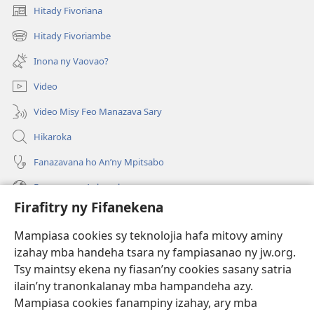
Hitady Fivoriana
(manokatra
rohy)
Hitady Fivoriambe
(manokatra
rohy)
Inona ny Vaovao?
Video
Video Misy Feo Manazava Sary
Hikaroka
Fanazavana ho An’ny Mpitsabo
Fanazavana Ankapobeny
Firafitry ny Fifanekena
Fanampiana
Mampiasa cookies sy teknolojia hafa mitovy aminy
Fanomezana
izahay mba handeha tsara ny fampiasanao ny jw.org.
(manokatra
rohy)
Tsy maintsy ekena ny fiasan’ny cookies sasany satria
ilain’ny tranonkalanay mba hampandeha azy.
FITEHIRIZAM-BOKIN’NY Vavolombelon’i Jehovah
(manokatra
Mampiasa cookies fanampiny izahay, ary mba
rohy)