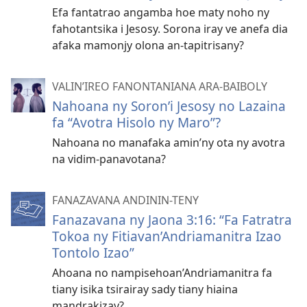
Efa fantatrao angamba hoe maty noho ny
fahotantsika i Jesosy. Sorona iray ve anefa dia
afaka mamonjy olona an-tapitrisany?
VALIN’IREO FANONTANIANA ARA-BAIBOLY
Nahoana ny Soron’i Jesosy no Lazaina
fa “Avotra Hisolo ny Maro”?
Nahoana no manafaka amin’ny ota ny avotra
na vidim-panavotana?
FANAZAVANA ANDININ-TENY
Fanazavana ny Jaona 3:16: “Fa Fatratra
Tokoa ny Fitiavan’Andriamanitra Izao
Tontolo Izao”
Ahoana no nampisehoan’Andriamanitra fa
tiany isika tsirairay sady tiany hiaina
mandrakizay?