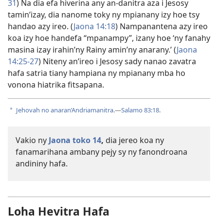
31
) Na dia efa hiverina any an-danitra aza i Jesosy
tamin’izay, dia nanome toky ny mpianany izy hoe tsy
handao azy ireo. (
Jaona 14:18
) Nampanantena azy ireo
koa izy hoe handefa “mpanampy”, izany hoe ‘ny fanahy
masina izay irahin’ny Rainy amin’ny anarany.’ (
Jaona
14:25-27
) Niteny an’ireo i Jesosy sady nanao zavatra
hafa satria tiany hampiana ny mpianany mba ho
vonona hiatrika fitsapana.
Jehovah no anaran’Andriamanitra
.—
Salamo 83:18
.
a
Vakio ny
Jaona toko 14
,
dia jereo koa ny
fanamarihana ambany pejy sy ny fanondroana
andininy hafa.
Loha Hevitra Hafa