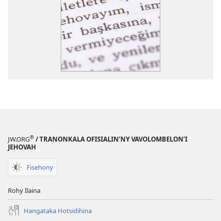
®
JW.ORG
/ TRANONKALA OFISIALIN’NY VAVOLOMBELON’I
JEHOVAH
Fisehony
Rohy Ilaina
Hangataka Hotsidihina