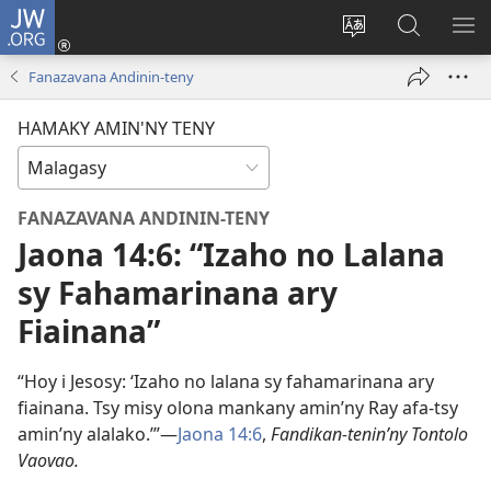
JW.ORG
Hiditra
(manokatra
Hiova
Fikaroha
HA
rohy)
fiteny
ato
Fanazavana Andinin-teny
Amin’ny
JW.ORG
HAMAKY AMIN'NY TENY
FANAZAVANA ANDININ-TENY
Jaona 14:6: “Izaho no Lalana
sy Fahamarinana ary
Fiainana”
“Hoy i Jesosy: ‘Izaho no lalana sy fahamarinana ary
fiainana. Tsy misy olona mankany amin’ny Ray afa-tsy
amin’ny alalako.’”—
Jaona 14:6
,
Fandikan-tenin’ny Tontolo
Vaovao.