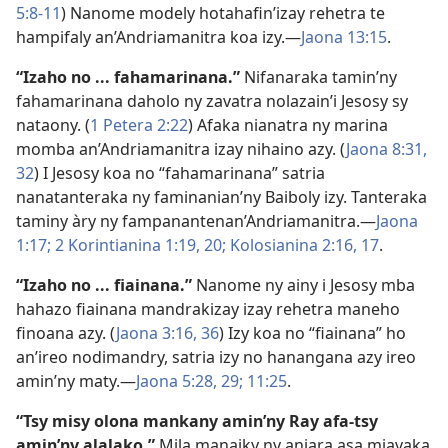
5:8-11
) Nanome modely hotahafin’izay rehetra te
hampifaly an’Andriamanitra koa izy.—
Jaona 13:15
.
“Izaho no ... fahamarinana.”
Nifanaraka tamin’ny
fahamarinana daholo ny zavatra nolazain’i Jesosy sy
nataony. (
1 Petera 2:22
) Afaka nianatra ny marina
momba an’Andriamanitra izay nihaino azy. (
Jaona 8:31,
32
) I Jesosy koa no “fahamarinana” satria
nanatanteraka ny faminanian’ny Baiboly izy. Tanteraka
taminy àry ny fampanantenan’Andriamanitra.—
Jaona
1:17;
2 Korintianina 1:19, 20;
Kolosianina 2:16, 17
.
“Izaho no ... fiainana.”
Nanome ny ainy i Jesosy mba
hahazo fiainana mandrakizay izay rehetra maneho
finoana azy. (
Jaona 3:16,
36
) Izy koa no “fiainana” ho
an’ireo nodimandry, satria izy no hanangana azy ireo
amin’ny maty.—
Jaona 5:28, 29;
11:25
.
“Tsy misy olona mankany amin’ny Ray afa-tsy
amin’ny alalako.”
Mila manaiky ny anjara asa miavaka