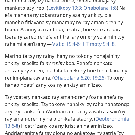
na mbola kely izy na efa lehibe, rehefa manaja sy
mankatò azy ireo. (
Levitikosy 19:3;
Ohabolana 1:8
) Na
efa manana ny tokantranony aza ny ankizy, dia
maneho fitiavana sy manampy ny ray aman-dreniny
foana. Ataony azo antoka, ohatra, hoe voakarakara
tsara ry zareo rehefa antitra, ary omeny vola mihitsy
raha mila an’izany.—
Matio 15:4-6;
1 Timoty 5:4,
8
.
Mariho fa tsy ny rainy ihany no tokony hohajain’ny
ankizy israelita fa
ny reniny
koa. Rehefa nankatò
an’izany ry zareo, dia hita fa nekeny hoe tena ilaina ny
renim-pianakaviana. (
Ohabolana 6:20;
19:26
) Tokony
hanao hoatr’izany koa ny ankizy amin’izao.
Tsy voatery nankatò ray aman-dreny foana anefa ny
ankizy israelita. Tsy tokony hanaiky izy raha hahatonga
azy tsy hankatò an’Andriamanitra ny zavatra asain’ny
ray aman-dreniny na olon-kafa ataony. (
Deoteronomia
13:6-8
) Hoatr’izany koa ny Kristianina amin’izao.
Andriamanitra fa tsy olona no ankatoaviny satria Izy