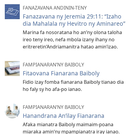
FANAZAVANA ANDININ-TENY
Fanazavana ny Jeremia 29:11: “Izaho
dia Mahalala ny Hevitro ny Aminareo”
Marina fa nosoratana ho an’ny olona taloha
ireo teny ireo, nefa mbola izany ihany no
eritreretin’Andriamanitra hatao amin’izao.
FAMPIANARAN’NY BAIBOLY
Fitaovana Fianarana Baiboly
Fidio izay fomba fianarana Baiboly tianao dia
ho faly sy ho afa-po ianao.
FAMPIANARAN’NY BAIBOLY
Hanandrana An’ilay Fianarana
Afaka mianatra Baiboly maimaim-poana
miaraka amin’ny mpampianatra iray ianao.