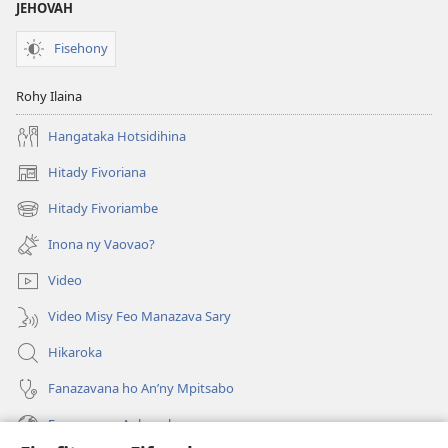
JEHOVAH
Fisehony
Rohy Ilaina
Hangataka Hotsidihina
Hitady Fivoriana
(manokatra
rohy)
Hitady Fivoriambe
(manokatra
rohy)
Inona ny Vaovao?
Video
Video Misy Feo Manazava Sary
Hikaroka
Fanazavana ho An’ny Mpitsabo
Fanazavana Ankapobeny