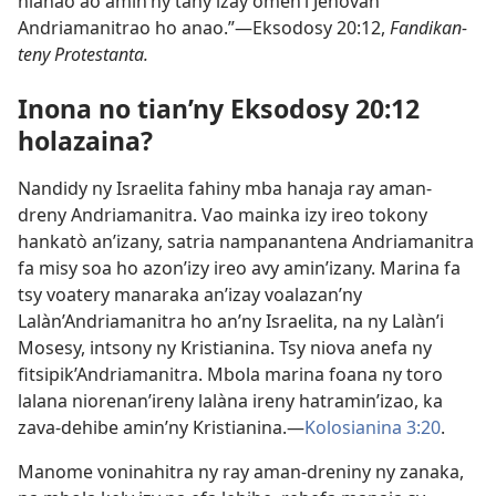
hianao ao amin’ny tany izay omen’i Jehovah
Andriamanitrao ho anao.”—Eksodosy 20:12,
Fandikan-
teny Protestanta.
Inona no tian’ny Eksodosy 20:12
holazaina?
Nandidy ny Israelita fahiny mba hanaja ray aman-
dreny Andriamanitra. Vao mainka izy ireo tokony
hankatò an’izany, satria nampanantena Andriamanitra
fa misy soa ho azon’izy ireo avy amin’izany. Marina fa
tsy voatery manaraka an’izay voalazan’ny
Lalàn’Andriamanitra ho an’ny Israelita, na ny Lalàn’i
Mosesy, intsony ny Kristianina. Tsy niova anefa ny
fitsipik’Andriamanitra. Mbola marina foana ny toro
lalana niorenan’ireny lalàna ireny hatramin’izao, ka
zava-dehibe amin’ny Kristianina.—
Kolosianina 3:20
.
Manome voninahitra ny ray aman-dreniny ny zanaka,