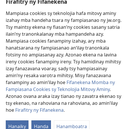
Firafitry ny Fifanekena
Fanampiana
Mampiasa cookies sy teknolojia hafa mitovy aminy
Fanomezana
izahay mba handeha tsara ny fampiasanao ny jw.org.
(manokatra
rohy)
Tsy maintsy ekena ny fiasan’ny cookies sasany satria
ilain’ny tranonkalanay mba hampandeha azy.
FITEHIRIZAM-BOKIN’NY Vavolombelon’i Jehovah
(manokatra
Mampiasa cookies fanampiny izahay, ary mba
rohy)
®
JW Hub
hanatsarana ny fampiasanao an’ilay tranonkala
(manokatra
fotsiny no ampiasanay azy. Azonao ekena na lavina
rohy)
®
JW Library
ireny cookies fanampiny ireny. Tsy hamidinay mihitsy
izay fanazavana voaray, sady tsy hampiasainay
®
Watchtower Library
amin’ny resaka varotra mihitsy. Misy fanazavana
fanampiny ao amin’ilay hoe
Fifanekena Momba ny
Fampiasana Cookies sy Teknolojia Mitovy Aminy
.
Azonao ovana araka izay tianao ny zavatra ekenao sy
tsy ekenao, na rahoviana na rahoviana, ao amin’ilay
Copyright
© 2026 Watch Tower Bible and Tract Society of Pennsylvania.
FIFANEKENA
|
FIFANEKENA MOMBA NY TSIAMBARATELO
|
FIRAFITRY
hoe
Firafitry ny Fifanekena
.
NY FIFANEKENA
Hanaiky
Handa
Hanamboatra