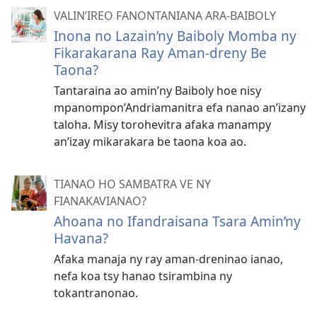
VALIN’IREO FANONTANIANA ARA-BAIBOLY
Inona no Lazain’ny Baiboly Momba ny
Fikarakarana Ray Aman-dreny Be
Taona?
Tantaraina ao amin’ny Baiboly hoe nisy
mpanompon’Andriamanitra efa nanao an’izany
taloha. Misy torohevitra afaka manampy
an’izay mikarakara be taona koa ao.
TIANAO HO SAMBATRA VE NY
FIANAKAVIANAO?
Ahoana no Ifandraisana Tsara Amin’ny
Havana?
Afaka manaja ny ray aman-dreninao ianao,
nefa koa tsy hanao tsirambina ny
tokantranonao.