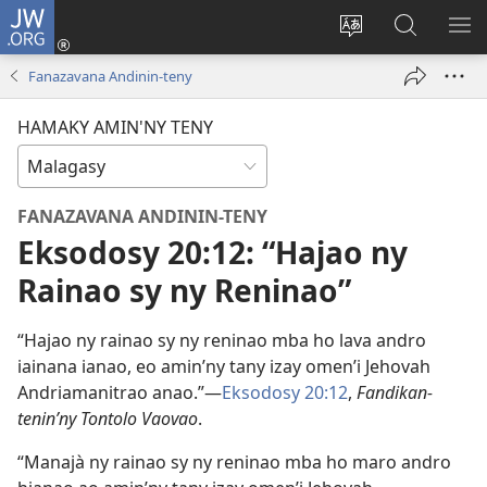
JW.ORG
Hiditra
(manokatra
Hiova
Fikaroha
HA
rohy)
fiteny
ato
Fanazavana Andinin-teny
Amin’ny
JW.ORG
HAMAKY AMIN'NY TENY
FANAZAVANA ANDININ-TENY
Eksodosy 20:12: “Hajao ny
Rainao sy ny Reninao”
“Hajao ny rainao sy ny reninao mba ho lava andro
iainana ianao, eo amin’ny tany izay omen’i Jehovah
Andriamanitrao anao.”—
Eksodosy 20:12
,
Fandikan-
tenin’ny Tontolo Vaovao
.
“Manajà ny rainao sy ny reninao mba ho maro andro