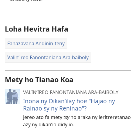
Loha Hevitra Hafa
Fanazavana Andinin-teny
Valin’ireo Fanontaniana Ara-baiboly
Mety ho Tianao Koa
VALIN’IREO FANONTANIANA ARA-BAIBOLY
Inona ny Dikan’ilay hoe “Hajao ny
Rainao sy ny Reninao”?
Jereo ato fa mety
tsy
ho araka ny ieritreretanao
azy ny dikan’io didy io.