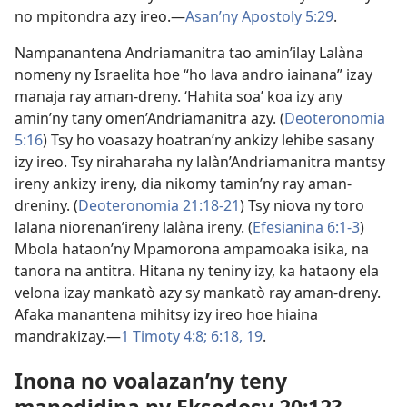
no mpitondra azy ireo.—
Asan’ny Apostoly 5:29
.
Nampanantena Andriamanitra tao amin’ilay Lalàna
nomeny ny Israelita hoe “ho lava andro iainana” izay
manaja ray aman-dreny. ‘Hahita soa’ koa izy any
amin’ny tany omen’Andriamanitra azy. (
Deoteronomia
5:16
) Tsy ho voasazy hoatran’ny ankizy lehibe sasany
izy ireo. Tsy niraharaha ny lalàn’Andriamanitra mantsy
ireny ankizy ireny, dia nikomy tamin’ny ray aman-
dreniny. (
Deoteronomia 21:18-21
) Tsy niova ny toro
lalana niorenan’ireny lalàna ireny. (
Efesianina 6:1-3
)
Mbola hataon’ny Mpamorona ampamoaka isika, na
tanora na antitra. Hitana ny teniny izy, ka hataony ela
velona izay mankatò azy sy mankatò ray aman-dreny.
Afaka manantena mihitsy izy ireo hoe hiaina
mandrakizay.—
1 Timoty 4:8;
6:18, 19
.
Inona no voalazan’ny teny