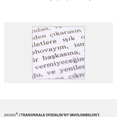
®
JW.ORG
/ TRANONKALA OFISIALIN’NY VAVOLOMBELON’I