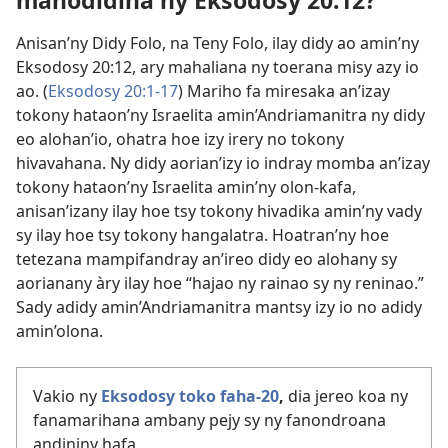
manodidina ny Eksodosy 20:12?
Anisan’ny Didy Folo, na Teny Folo, ilay didy ao amin’ny
Eksodosy 20:12, ary mahaliana ny toerana misy azy io
ao. (
Eksodosy 20:1-17
) Mariho fa miresaka an’izay
tokony hataon’ny Israelita amin’Andriamanitra ny didy
eo alohan’io, ohatra hoe izy irery no tokony
hivavahana. Ny didy aorian’izy io indray momba an’izay
tokony hataon’ny Israelita amin’ny olon-kafa,
anisan’izany ilay hoe tsy tokony hivadika amin’ny vady
sy ilay hoe tsy tokony hangalatra. Hoatran’ny hoe
tetezana mampifandray an’ireo didy eo alohany sy
aorianany àry ilay hoe “hajao ny rainao sy ny reninao.”
Sady adidy amin’Andriamanitra mantsy izy io no adidy
amin’olona.
Vakio ny
Eksodosy toko faha-​20
,
dia jereo koa ny
fanamarihana ambany pejy sy ny fanondroana
andininy hafa.