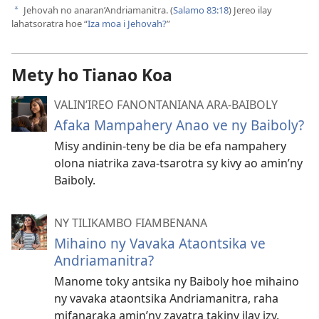
video
Jehovah no anaran’Andriamanitra. (
Salamo 83:18
) Jereo ilay
a
lahatsoratra hoe “
Iza moa i Jehovah?
”
Mety ho Tianao Koa
VALIN’IREO FANONTANIANA ARA-BAIBOLY
Afaka Mampahery Anao ve ny Baiboly?
Misy andinin-teny be dia be efa nampahery
olona niatrika zava-tsarotra sy kivy ao amin’ny
Baiboly.
NY TILIKAMBO FIAMBENANA
Mihaino ny Vavaka Ataontsika ve
Andriamanitra?
Manome toky antsika ny Baiboly hoe mihaino
ny vavaka ataontsika Andriamanitra, raha
mifanaraka amin’ny zavatra takiny ilay izy.