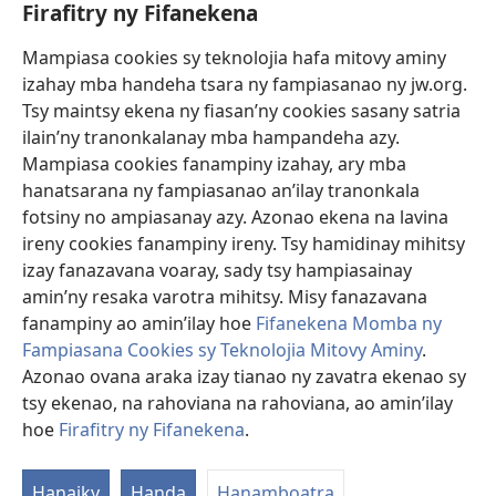
Firafitry ny Fifanekena
Fanampiana
Mampiasa cookies sy teknolojia hafa mitovy aminy
Fanomezana
izahay mba handeha tsara ny fampiasanao ny jw.org.
(manokatra
rohy)
Tsy maintsy ekena ny fiasan’ny cookies sasany satria
ilain’ny tranonkalanay mba hampandeha azy.
FITEHIRIZAM-BOKIN’NY Vavolombelon’i Jehovah
(manokatra
Mampiasa cookies fanampiny izahay, ary mba
rohy)
®
JW Hub
hanatsarana ny fampiasanao an’ilay tranonkala
(manokatra
fotsiny no ampiasanay azy. Azonao ekena na lavina
rohy)
®
JW Library
ireny cookies fanampiny ireny. Tsy hamidinay mihitsy
izay fanazavana voaray, sady tsy hampiasainay
®
Watchtower Library
amin’ny resaka varotra mihitsy. Misy fanazavana
fanampiny ao amin’ilay hoe
Fifanekena Momba ny
Fampiasana Cookies sy Teknolojia Mitovy Aminy
.
Azonao ovana araka izay tianao ny zavatra ekenao sy
Copyright
© 2026 Watch Tower Bible and Tract Society of Pennsylvania.
tsy ekenao, na rahoviana na rahoviana, ao amin’ilay
FIFANEKENA
|
FIFANEKENA MOMBA NY TSIAMBARATELO
|
FIRAFITRY
hoe
Firafitry ny Fifanekena
.
NY FIFANEKENA
Hanaiky
Handa
Hanamboatra