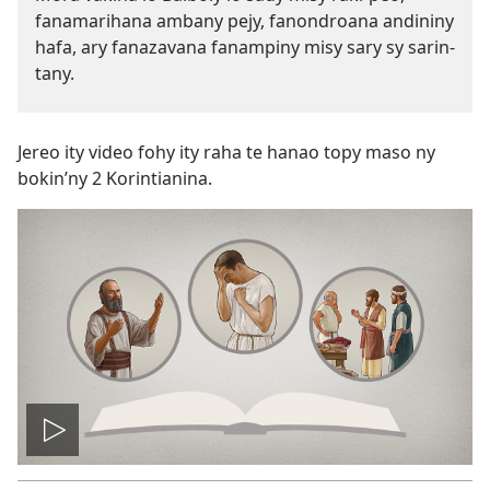
fanamarihana ambany pejy, fanondroana andininy
hafa, ary fanazavana fanampiny misy sary sy sarin-
tany.
Jereo ity video fohy ity raha te hanao topy maso ny
bokin’ny 2 Korintianina.
Handefa