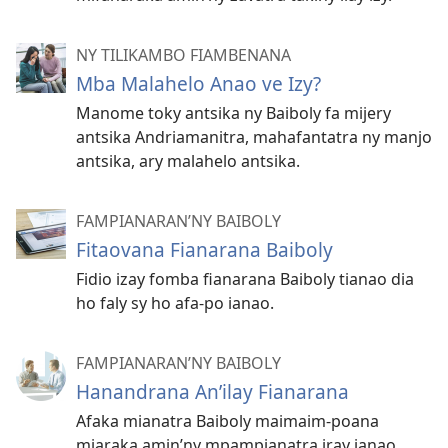
NY TILIKAMBO FIAMBENANA
Mba Malahelo Anao ve Izy?
Manome toky antsika ny Baiboly fa mijery
antsika Andriamanitra, mahafantatra ny manjo
antsika, ary malahelo antsika.
FAMPIANARAN’NY BAIBOLY
Fitaovana Fianarana Baiboly
Fidio izay fomba fianarana Baiboly tianao dia
ho faly sy ho afa-po ianao.
FAMPIANARAN’NY BAIBOLY
Hanandrana An’ilay Fianarana
Afaka mianatra Baiboly maimaim-poana
miaraka amin’ny mpampianatra iray ianao.