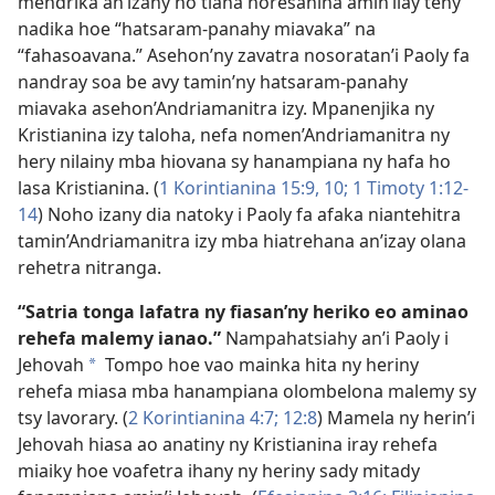
mendrika an’izany no tiana horesahina amin’ilay teny
nadika hoe “hatsaram-panahy miavaka” na
“fahasoavana.” Asehon’ny zavatra nosoratan’i Paoly fa
nandray soa be avy tamin’ny hatsaram-panahy
miavaka asehon’Andriamanitra izy. Mpanenjika ny
Kristianina izy taloha, nefa nomen’Andriamanitra ny
hery nilainy mba hiovana sy hanampiana ny hafa ho
lasa Kristianina. (
1 Korintianina 15:9, 10;
1 Timoty 1:12-
14
) Noho izany dia natoky i Paoly fa afaka niantehitra
tamin’Andriamanitra izy mba hiatrehana an’izay olana
rehetra nitranga.
“Satria tonga lafatra ny fiasan’ny heriko eo aminao
rehefa malemy ianao.”
Nampahatsiahy an’i Paoly i
Jehovah
Tompo hoe vao mainka hita ny heriny
a
rehefa miasa mba hanampiana olombelona malemy sy
tsy lavorary. (
2 Korintianina 4:7;
12:8
) Mamela ny herin’i
Jehovah hiasa ao anatiny ny Kristianina iray rehefa
miaiky hoe voafetra ihany ny heriny sady mitady