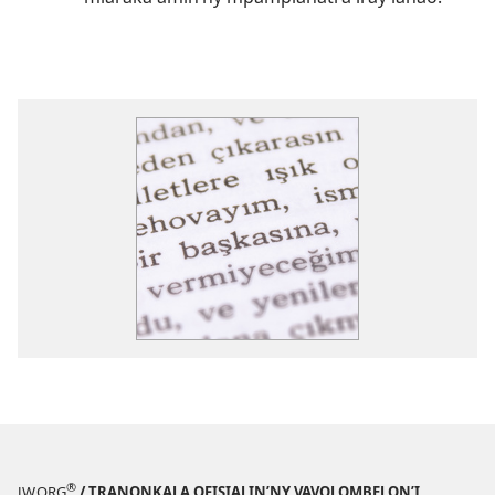
®
JW.ORG
/ TRANONKALA OFISIALIN’NY VAVOLOMBELON’I