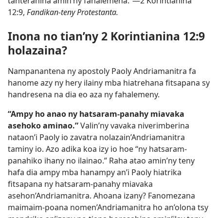
tanterahina amin’ny fahalemena.”​—2 Korintianina
12:9,
Fandikan-teny Protestanta.
Inona no tian’ny 2 Korintianina 12:9
holazaina?
Nampanantena ny apostoly Paoly Andriamanitra fa
hanome azy ny hery ilainy mba hiatrehana fitsapana sy
handresena na dia eo aza ny fahalemeny.
“Ampy ho anao ny hatsaram-panahy miavaka
asehoko aminao.”
Valin’ny vavaka niverimberina
nataon’i Paoly io zavatra nolazain’Andriamanitra
taminy io. Azo adika koa izy io hoe “ny hatsaram-
panahiko ihany no ilainao.” Raha atao amin’ny teny
hafa dia ampy mba hanampy an’i Paoly hiatrika
fitsapana ny hatsaram-panahy miavaka
asehon’Andriamanitra. Ahoana izany? Fanomezana
maimaim-poana nomen’Andriamanitra ho an’olona tsy