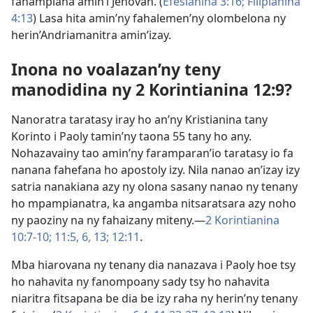
fanampiana amin’i Jehovah. (
Efesianina 3:16;
Filipianina
4:13
) Lasa hita amin’ny fahalemen’ny olombelona ny
herin’Andriamanitra amin’izay.
Inona no voalazan’ny teny
manodidina ny 2 Korintianina 12:9?
Nanoratra taratasy iray ho an’ny Kristianina tany
Korinto i Paoly tamin’ny taona 55 tany ho any.
Nohazavainy tao amin’ny faramparan’io taratasy io fa
nanana fahefana ho apostoly izy. Nila nanao an’izay izy
satria nanakiana azy ny olona sasany nanao ny tenany
ho mpampianatra, ka angamba nitsaratsara azy noho
ny paoziny na ny fahaizany miteny.​—
2 Korintianina
10:7-10;
11:5, 6,
13;
12:11
.
Mba hiarovana ny tenany dia nanazava i Paoly hoe tsy
ho nahavita ny fanompoany sady tsy ho nahavita
niaritra fitsapana be dia be izy raha ny herin’ny tenany