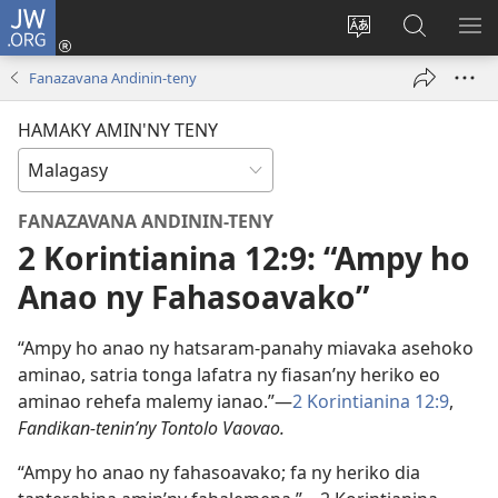
JW.ORG
Hiditra
(manokatra
Hiova
Fikaroha
HA
rohy)
fiteny
ato
Fanazavana Andinin-teny
Amin’ny
JW.ORG
HAMAKY AMIN'NY TENY
FANAZAVANA ANDININ-TENY
2 Korintianina 12:9: “Ampy ho
Anao ny Fahasoavako”
“Ampy ho anao ny hatsaram-panahy miavaka asehoko
aminao, satria tonga lafatra ny fiasan’ny heriko eo
aminao rehefa malemy ianao.”​—
2 Korintianina 12:9
,
Fandikan-tenin’ny Tontolo Vaovao.
“Ampy ho anao ny fahasoavako; fa ny heriko dia