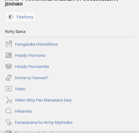
JEHOVAH
Fisehony
Rohy Ilaina
Hangataka Hotsidihina
Hitady Fivoriana
(manokatra
rohy)
Hitady Fivoriambe
(manokatra
rohy)
Inona ny Vaovao?
Video
Video Misy Feo Manazava Sary
Hikaroka
Fanazavana ho An’ny Mpitsabo
Fanazavana Ankapobeny