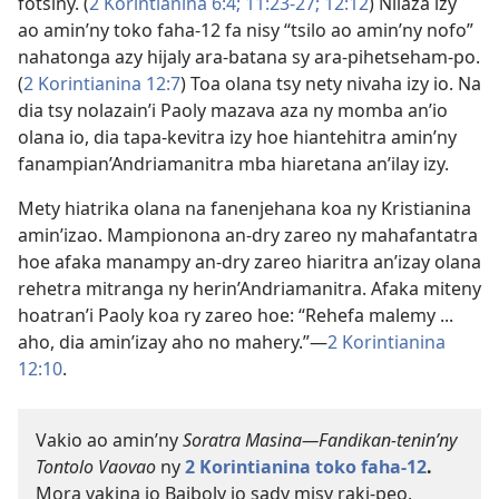
fotsiny. (
2 Korintianina 6:4;
11:23-27;
12:12
) Nilaza izy
ao amin’ny toko faha-12 fa nisy “tsilo ao amin’ny nofo”
nahatonga azy hijaly ara-batana sy ara-pihetseham-po.
(
2 Korintianina 12:7
) Toa olana tsy nety nivaha izy io. Na
dia tsy nolazain’i Paoly mazava aza ny momba an’io
olana io, dia tapa-kevitra izy hoe hiantehitra amin’ny
fanampian’Andriamanitra mba hiaretana an’ilay izy.
Mety hiatrika olana na fanenjehana koa ny Kristianina
amin’izao. Mampionona an-dry zareo ny mahafantatra
hoe afaka manampy an-dry zareo hiaritra an’izay olana
rehetra mitranga ny herin’Andriamanitra. Afaka miteny
hoatran’i Paoly koa ry zareo hoe: “Rehefa malemy ...
aho, dia amin’izay aho no mahery.”​—
2 Korintianina
12:10
.
Vakio ao amin’ny
Soratra Masina​—Fandikan-tenin’ny
Tontolo Vaovao
ny
2 Korintianina toko faha-​12
.
Mora vakina io Baiboly io sady misy raki-peo,