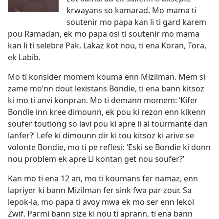
krwayans so kamarad. Mo mama ti
soutenir mo papa kan li ti gard karem
pou Ramadan, ek mo papa osi ti soutenir mo mama
kan li ti selebre Pak. Lakaz kot nou, ti ena Koran, Tora,
ek Labib.
Mo ti konsider momem kouma enn Mizilman. Mem si
zame mo’nn dout lexistans Bondie, ti ena bann kitsoz
ki mo ti anvi konpran. Mo ti demann momem: ‘Kifer
Bondie inn kree dimounn, ek pou ki rezon enn kikenn
soufer toutlong so lavi pou ki apre li al tourmante dan
lanfer?’ Lefe ki dimounn dir ki tou kitsoz ki arive se
volonte Bondie, mo ti pe reflesi: ‘Eski se Bondie ki donn
nou problem ek apre Li kontan get nou soufer?’
Kan mo ti ena 12 an, mo ti koumans fer namaz, enn
lapriyer ki bann Mizilman fer sink fwa par zour. Sa
lepok-la, mo papa ti avoy mwa ek mo ser enn lekol
Zwif. Parmi bann size ki nou ti aprann, ti ena bann