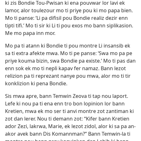
ki zis Bondie Tou-Pwisan ki ena pouvwar lor lavi ek
lamor, alor toulezour mo ti priye pou ki mo papa bien.
Mo ti panse: ‘Li pa difisil pou Bondie realiz dezir enn
tipti tifi.’ Mo ti sir ki Li ti pou exos mo bann siplikasion.
Me mo papa inn mor.
Mo pa ti atann ki Bondie ti pou montre Li insansib ek
sa ti extra afekte mwa. Mo ti pe panse: ‘Swa mo pa pe
priye kouma bizin, swa Bondie pa existe.’ Mo ti pas dan
enn sok ek mo ti nepli kapav fer namaz. Bann lezot
relizion pa ti reprezant nanye pou mwa, alor mo ti tir
konklizion ki pena Bondie.
Sis mwa apre, bann Temwin Zeova ti tap nou laport.
Lefe ki nou pa ti ena enn tro bon lopinion lor bann
Kretien, mwa ek mo ser ti anvi montre zot zantiman ki
zot dan lerer. Nou ti demann zot: “Kifer bann Kretien
ador Zezi, lakrwa, Marie, ek lezot zidol, alor ki sa pa an-
akor avek bann Dis Komannman?” Bann Temwin-la ti