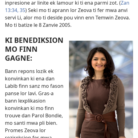
inpresione ar linite ek lamour ki ti ena parmi zot. (
Zan
13:34, 35
) Seki mo ti aprann lor Zeova ti fer mwa anvi
servi Li, alor mo ti deside pou vinn enn Temwin Zeova.
Mo ti batize le 8 Zanvie 2005.
KI BENEDIKSION
MO FINN
GAGNE:
Bann repons lozik ek
konvinkan ki ena dan
Labib finn sanz mo fason
panse lor lavi. Gras-a
bann lexplikasion
konvinkan ki mo finn
trouve dan Parol Bondie,
mo santi mwa pli bien.
Promes Zeova lor
rezireksion fer mwa