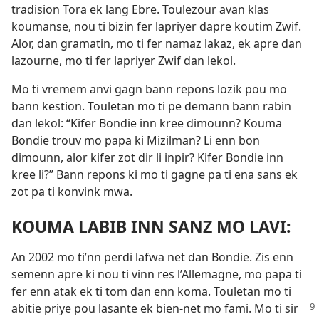
tradision Tora ek lang Ebre. Toulezour avan klas
koumanse, nou ti bizin fer lapriyer dapre koutim Zwif.
Alor, dan gramatin, mo ti fer namaz lakaz, ek apre dan
lazourne, mo ti fer lapriyer Zwif dan lekol.
Mo ti vremem anvi gagn bann repons lozik pou mo
bann kestion. Touletan mo ti pe demann bann rabin
dan lekol: “Kifer Bondie inn kree dimounn? Kouma
Bondie trouv mo papa ki Mizilman? Li enn bon
dimounn, alor kifer zot dir li inpir? Kifer Bondie inn
kree li?” Bann repons ki mo ti gagne pa ti ena sans ek
zot pa ti konvink mwa.
KOUMA LABIB INN SANZ MO LAVI:
An 2002 mo ti’nn perdi lafwa net dan Bondie. Zis enn
semenn apre ki nou ti vinn res l’Allemagne, mo papa ti
fer enn atak ek ti tom dan enn koma. Touletan mo ti
abitie priye pou lasante ek bien-net
mo fami. Mo ti sir