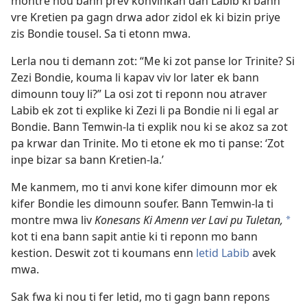
montre nou bann prev konvinkan dan Labib ki bann
vre Kretien pa gagn drwa ador zidol ek ki bizin priye
zis Bondie tousel. Sa ti etonn mwa.
Lerla nou ti demann zot: “Me ki zot panse lor Trinite? Si
Zezi Bondie, kouma li kapav viv lor later ek bann
dimounn touy li?” La osi zot ti reponn nou atraver
Labib ek zot ti explike ki Zezi li pa Bondie ni li egal ar
Bondie. Bann Temwin-la ti explik nou ki se akoz sa zot
pa krwar dan Trinite. Mo ti etone ek mo ti panse: ‘Zot
inpe bizar sa bann Kretien-la.’
Me kanmem, mo ti anvi kone kifer dimounn mor ek
kifer Bondie les dimounn soufer. Bann Temwin-la ti
montre mwa liv
Konesans Ki Amenn ver Lavi pu Tuletan,
a
kot ti ena bann sapit antie ki ti reponn mo bann
kestion. Deswit zot ti koumans enn
letid Labib
avek
mwa.
Sak fwa ki nou ti fer letid, mo ti gagn bann repons