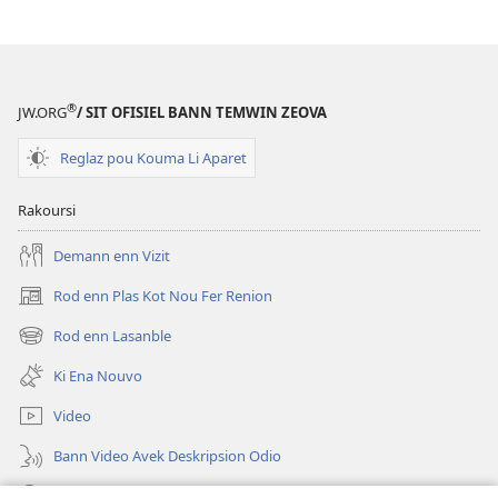
DEGARD
Enn
Gouvernman
kot
®
JW.ORG
/ SIT OFISIEL BANN TEMWIN ZEOVA
Pena
Koripsion
Reglaz pou Kouma Li Aparet
Rakoursi
Demann enn Vizit
Rod enn Plas Kot Nou Fer Renion
(ouver
enn
Rod enn Lasanble
(ouver
nouvo
enn
tab)
Ki Ena Nouvo
nouvo
tab)
Video
Bann Video Avek Deskripsion Odio
Resers