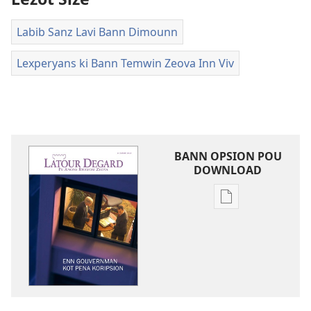
Labib Sanz Lavi Bann Dimounn
Lexperyans ki Bann Temwin Zeova Inn Viv
BANN OPSION POU
DOWNLOAD
Bann
opsion
pou
download
bann
piblikasion
LATOUR