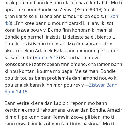
lozik pou mo bann kestion ek ki ti baze lor Labib. Mo ti
aprann ki nom Bondie se Zeova. (
Psom 83:18
) So pli
gran kalite se ki Li ena enn lamour ki pa egois. (
1 Zan
4:8
) Li’nn kree bann dimounn parski Li ti anvi ki zot
konn lazwa pou viv. Ek mo finn konpran ki mem si
Bondie pe permet linzistis, Li deteste sa ek biento Li
pou tir linzistis pou touletan. Mo finn aprann ki se
akoz rebelion Adan ek Ev ki bann dimounn pe soufer
sa kantite-la. (
Romin 5:12
) Parmi bann move
konsekans ki zot rebelion finn amene, ena lamor bann
ki nou kontan, kouma mo papa. Me selman, Bondie
pou tir tou sa bann problem-la dan lemond nouvo ki
pou ena ek bann ki’nn mor pou reviv.​—
Zistwar Bann
Apot 24:15
.
Bann verite ki ena dan Labib ti reponn mo bann
kestion ek mo ti rekoumans krwar dan Bondie. Amezir
ki mo ti pe konn bann Temwin Zeova pli bien, mo ti
rann mwa kont ki zot enn fami internasional. Mo ti