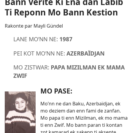
Bann Verite Ki Ena dan Labib
Ti Reponn Mo Bann Kestion
Rakonte par Mayli Gündel
LANE MO’NN NE:
1987
PEI KOT MO’NN NE:
AZERBAÏDJAN
MO ZISTWAR:
PAPA MIZILMAN EK MAMA
ZWIF
MO PASE:
Mo’nn ne dan Baku, Azerbaïdjan, ek
mo deziem dan enn fami de zanfan.
Mo papa ti enn Mizilman, ek mo mama
ti enn Zwif. Mo bann paran ti kontan
zot kamarad ek sakenn ti aksepte