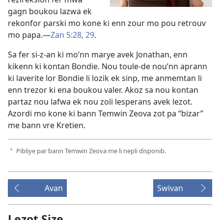
gagn boukou lazwa ek
rekonfor parski mo kone ki enn zour mo pou retrouv
mo papa.​—
Zan 5:28, 29
.
Sa fer si-z-an ki mo’nn marye avek Jonathan, enn
kikenn ki kontan Bondie. Nou toule-de nou’nn aprann
ki laverite lor Bondie li lozik ek sinp, me anmemtan li
enn trezor ki ena boukou valer. Akoz sa nou kontan
partaz nou lafwa ek nou zoli lesperans avek lezot.
Azordi mo kone ki bann Temwin Zeova zot pa “bizar”
me bann vre Kretien.
Pibliye par bann Temwin Zeova me li nepli disponib.
a
Avan
Swivan
Lezot Size