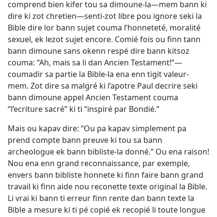
comprend bien kifer tou sa dimoune-la—mem bann ki
dire ki zot chretien—senti-zot libre pou ignore seki la
Bible dire lor bann sujet couma l’honneteté, moralité
sexuel, ek lezot sujet encore. Comié fois ou finn tann
bann dimoune sans okenn respé dire bann kitsoz
couma: “Ah, mais sa li dan Ancien Testament!”—
coumadir sa partie la Bible-la ena enn tigit valeur-
mem. Zot dire sa malgré ki l’apotre Paul decrire seki
bann dimoune appel Ancien Testament couma
“l’ecriture sacré” ki ti “inspiré par Bondié.”
Mais ou kapav dire: “Ou pa kapav simplement pa
prend compte bann preuve ki tou sa bann
archeologue ek bann bibliste-la donné.” Ou ena raison!
Nou ena enn grand reconnaissance, par exemple,
envers bann bibliste honnete ki finn faire bann grand
travail ki finn aide nou reconette texte original la Bible.
Li vrai ki bann ti erreur finn rente dan bann texte la
Bible a mesure ki ti pé copié ek recopié li toute longue