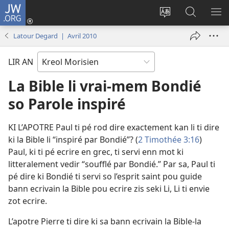
JW.ORG
Koneksion
(ouver
Sanz
Fer
AFI
enn
lang
Resers
ME
Latour Degard | Avril 2010
nouvo
sit-
lor
tab
)
la
JW.ORG
LIR AN
La Bible li vrai-mem Bondié
so Parole inspiré
KI L’APOTRE Paul ti pé rod dire exactement kan li ti dire
ki la Bible li “inspiré par Bondié”? (
2 Timothée 3:16
)
Paul, ki ti pé ecrire en grec, ti servi enn mot ki
litteralement vedir “soufflé par Bondié.” Par sa, Paul ti
pé dire ki Bondié ti servi so l’esprit saint pou guide
bann ecrivain la Bible pou ecrire zis seki Li, Li ti envie
zot ecrire.
L’apotre Pierre ti dire ki sa bann ecrivain la Bible-la