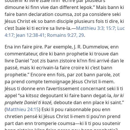
soutenir ki livre Isaïe finn “ecrire par plusieurs
dimoune ki finn vive dan different lepok.” Mais bann ki
faire bann declaration coumsa, zot pa considere seki
Jésus Christ ek so bann disciple plusieurs fois ti dire, ki
c’est Isaïe ki ti ecrire sa livre-la.—
Matthieu 3:3;
15:7;
Luc
4:17;
Jean 12:38-41;
Romains 9:27,
29
.
Ena inn faire pire. Par exemple, J. R. Dummelow, enn
commentateur, dire ki bann prophetie ki trouve dan
livre Daniel “zot zis bann zistoire ki’nn fini arrivé dan le
passé, mais ki ecrivain-la faire croire ki c’est bann
prophetie.” Encore enn fois, par zot bann parole, zot
pa prend compte temoignage Jésus Christ li-mem.
Jésus ti donne enn l’avertissement concernant seki li ti
appel “sa kitsoz degoutant ki faire bann degat-la,
lor ki
prophete Daniel ti kozé,
deboute dan enn place ki saint.”
(
Matthieu 24:15
) Eski li pou raisonnable pou enn
chretien pensé ki Jésus Christ li-mem ti pou’nn prend
part dan enn tromperie coumsa—ki li ti pou soutenir