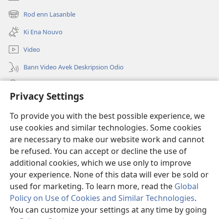
(ouver
enn
Rod enn Lasanble
(ouver
nouvo
enn
tab)
Ki Ena Nouvo
nouvo
tab)
Video
Bann Video Avek Deskripsion Odio
Resers
Privacy Settings
Donasion
(ouver
To provide you with the best possible experience, we
enn
use cookies and similar technologies. Some cookies
nouvo
Watchtower BIBLIOTEK LOR INTERNET
are necessary to make our website work and cannot
(ouver
tab)
enn
be refused. You can accept or decline the use of
®
JW Hub
nouvo
additional cookies, which we use only to improve
(ouver
tab)
enn
your experience. None of this data will ever be sold or
nouvo
used for marketing. To learn more, read the
Global
tab)
Policy on Use of Cookies and Similar Technologies
.
Copyright
© 2026 Watch Tower Bible and Tract Society of Pennsylvania.
You can customize your settings at any time by going
BANN KONDISION POU BANN ITILIZATER
|
PRINSIP KONFIDANSIALITE