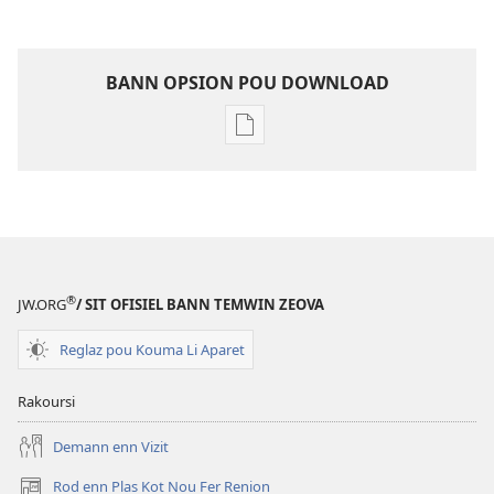
BANN OPSION POU DOWNLOAD
Bann
opsion
pou
download
bann
piblikasion
LATOUR
®
JW.ORG
/ SIT OFISIEL BANN TEMWIN ZEOVA
DEGARD
Avril 2010
Reglaz pou Kouma Li Aparet
Rakoursi
Demann enn Vizit
Rod enn Plas Kot Nou Fer Renion