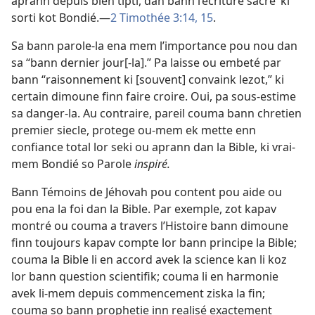
aprann depuis bien tipti, dan bann l’ecriture sacré’ ki
sorti kot Bondié.—
2 Timothée 3:14, 15
.
Sa bann parole-la ena mem l’importance pou nou dan
sa “bann dernier jour[-la].” Pa laisse ou embeté par
bann “raisonnement ki [souvent] convaink lezot,” ki
certain dimoune finn faire croire. Oui, pa sous-estime
sa danger-la. Au contraire, pareil couma bann chretien
premier siecle, protege ou-mem ek mette enn
confiance total lor seki ou aprann dan la Bible, ki vrai-
mem Bondié so Parole
inspiré.
Bann Témoins de Jéhovah pou content pou aide ou
pou ena la foi dan la Bible. Par exemple, zot kapav
montré ou couma a travers l’Histoire bann dimoune
finn toujours kapav compte lor bann principe la Bible;
couma la Bible li en accord avek la science kan li koz
lor bann question scientifik; couma li en harmonie
avek li-mem depuis commencement ziska la fin;
couma so bann prophetie inn realisé exactement