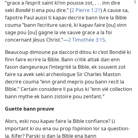
“grace a l’esprit saint ki’nn pousse zot, . . . inn dire
seki
Bondié
ti ena pou dire.” (
2 Pierre 1:21
) A cause sa,
l’apotre Paul aussi ti kapav decrire bann livre la Bible
couma “bann l’ecriture sacré, ki kapav faire [ou] vinn
sage pou [ou] gagne la vie sauve grace a la foi
concernant Jésus Christ.”—
2 Timothée 3:15
.
Beaucoup dimoune pa daccord ditou ki c’est Bondié ki
finn faire ecrire la Bible. Bann critik attak dan enn
fason dangeureux l’integrité la Bible, ek souvent zot
faire sa avek seki archeologue Sir Charles Maston
decrire couma “enn grand mepris pou bann recit la
Bible.” Certain considere li pa plus ki “enn vié collection
bann mythe ek bann zistoire pou zenfant
.”
Guette bann preuve
Alors, eski nou kapav faire la Bible confiance? Li
important ki ou ena ou prop l’opinion lor sa question-
la. Kifer? Parski si dan la Bible ena bann