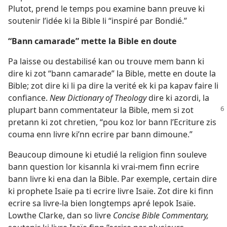
Plutot, prend le temps pou examine bann preuve ki
soutenir l’idée ki la Bible li “inspiré par Bondié.”
“Bann camarade” mette la Bible en doute
Pa laisse ou destabilisé kan ou trouve mem bann ki
dire ki zot “bann camarade” la Bible, mette en doute la
Bible; zot dire ki li pa dire la verité ek ki pa kapav faire li
confiance.
New Dictionary of Theology
dire ki azordi, la
plupart bann commentateur la Bible, mem si zot
pretann ki zot chretien, “pou koz lor bann l’Ecriture zis
couma enn livre ki’nn ecrire par bann dimoune.”
Beaucoup dimoune ki etudié la religion finn souleve
bann question lor kisannla ki vrai-mem finn ecrire
bann livre ki ena dan la Bible. Par exemple, certain dire
ki prophete Isaïe pa ti ecrire livre Isaïe. Zot dire ki finn
ecrire sa livre-la bien longtemps apré lepok Isaïe.
Lowthe Clarke, dan so livre
Concise Bible Commentary,