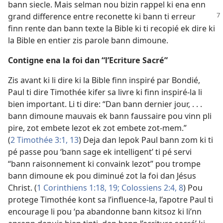
bann siecle. Mais selman nou bizin rappel ki ena enn
grand difference entre reconette ki bann ti
erreur
finn rente dan bann texte la Bible ki ti recopié ek dire ki
la Bible en entier zis parole bann dimoune.
Contigne ena la foi dan “l’Ecriture Sacré”
Zis avant ki li dire ki la Bible finn inspiré par Bondié,
Paul ti dire Timothée kifer sa livre ki finn inspiré-la li
bien important. Li ti dire: “Dan bann dernier jour, . . .
bann dimoune mauvais ek bann faussaire pou vinn pli
pire, zot embete lezot ek zot embete zot-mem.”
(
2 Timothée 3:1,
13
) Deja dan lepok Paul bann zom ki ti
pé passe pou ‘bann sage ek intelligent’ ti pé servi
“bann raisonnement ki convaink lezot” pou trompe
bann dimoune ek pou diminué zot la foi dan Jésus
Christ. (
1 Corinthiens 1:18, 19;
Colossiens 2:4,
8
) Pou
protege Timothée kont sa l’influence-la, l’apotre Paul ti
encourage li pou ‘pa abandonne bann kitsoz ki li’nn