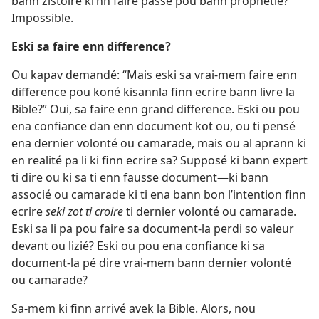
bann zistoire ki’nn faire passe pou bann prophetie?
Impossible.
Eski sa faire enn difference?
Ou kapav demandé: “Mais eski sa vrai-mem faire enn
difference pou koné kisannla finn ecrire bann livre la
Bible?” Oui, sa faire enn grand difference. Eski ou pou
ena confiance dan enn document kot ou, ou ti pensé
ena dernier volonté ou camarade, mais ou al aprann ki
en realité pa li ki finn ecrire sa? Supposé ki bann expert
ti dire ou ki sa ti enn fausse document—ki bann
associé ou camarade ki ti ena bann bon l’intention finn
ecrire
seki zot ti croire
ti dernier volonté ou camarade.
Eski sa li pa pou faire sa document-la perdi so valeur
devant ou lizié? Eski ou pou ena confiance ki sa
document-la pé dire vrai-mem bann dernier volonté
ou camarade?
Sa-mem ki finn arrivé avek la Bible. Alors, nou