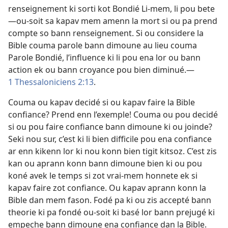
renseignement ki sorti kot Bondié Li-mem, li pou bete
—ou-soit sa kapav mem amenn la mort si ou pa prend
compte so bann renseignement. Si ou considere la
Bible couma parole bann dimoune au lieu couma
Parole Bondié, l’influence ki li pou ena lor ou bann
action ek ou bann croyance pou bien diminué.—
1 Thessaloniciens 2:13
.
Couma ou kapav decidé si ou kapav faire la Bible
confiance? Prend enn l’exemple! Couma ou pou decidé
si ou pou faire confiance bann dimoune ki ou joinde?
Seki nou sur, c’est ki li bien difficile pou ena confiance
ar enn kikenn lor ki nou konn bien tigit kitsoz. C’est zis
kan ou aprann konn bann dimoune bien ki ou pou
koné avek le temps si zot vrai-mem honnete ek si
kapav faire zot confiance. Ou kapav aprann konn la
Bible dan mem fason. Fodé pa ki ou zis accepté bann
theorie ki pa fondé ou-soit ki basé lor bann prejugé ki
empeche bann dimoune ena confiance dan la Bible.