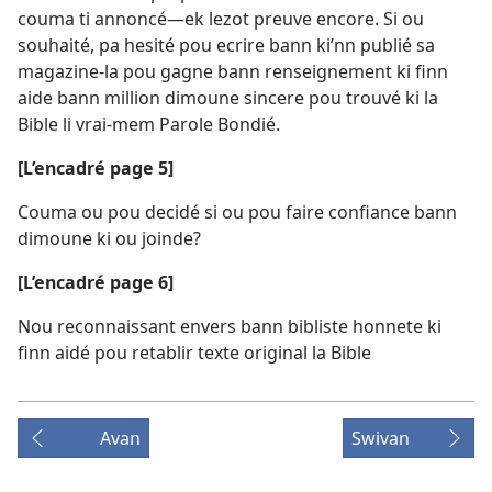
couma ti annoncé—ek lezot preuve encore. Si ou
souhaité, pa hesité pou ecrire bann ki’nn publié sa
magazine-la pou gagne bann renseignement ki finn
aide bann million dimoune sincere pou trouvé ki la
Bible li vrai-mem Parole Bondié.
[L’encadré page 5]
Couma ou pou decidé si ou pou faire confiance bann
dimoune ki ou joinde?
[L’encadré page 6]
Nou reconnaissant envers bann bibliste honnete ki
finn aidé pou retablir texte original la Bible
Avan
Swivan