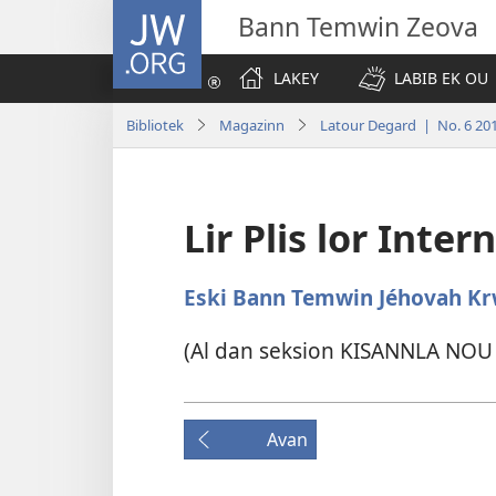
JW.ORG
Bann Temwin Zeova
LAKEY
LABIB EK OU
Bibliotek
Magazinn
Latour Degard | No. 6 20
Lir Plis lor Inter
Eski Bann Temwin Jéhovah Kr
(Al dan seksion KISANNLA NOU
Avan