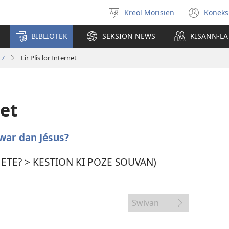
Kreol Morisien
Koneks
Swazir
(ouv
lang
enn
BIBLIOTEK
SEKSION NEWS
KISANN-LA
nou
tab)
17
Lir Plis lor Internet
net
war dan Jésus?
 ETE? > KESTION KI POZE SOUVAN)
Swivan