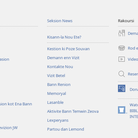
Seksion News
Rakoursi
Deman
Kisann-la Nou Ete?
Rod 
Kestion ki Poze Souvan
(ouver
enn
Demann enn Vizit
Vide
tasion
nouvo
Kontakte Nou
tab)
Reser
Vizit Betel
Bann Renion
Don
(ouver
Memoryal
enn
Lasanble
nouvo
sion kot Ena Bann
Wat
tab)
BIB
Aktivite Bann Temwin Zeova
(ouver
INT
enn
Lexperyans
nouvo
vizion JW
Partou dan Lemond
tab)