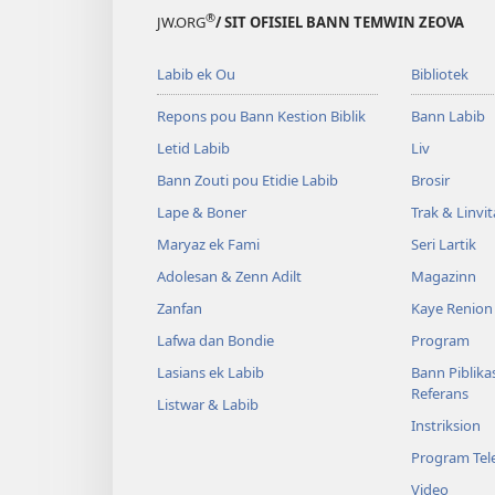
®
JW.ORG
/ SIT OFISIEL BANN TEMWIN ZEOVA
Labib ek Ou
Bibliotek
Repons pou Bann Kestion Biblik
Bann Labib
Letid Labib
Liv
Bann Zouti pou Etidie Labib
Brosir
Lape & Boner
Trak & Linvi
Maryaz ek Fami
Seri Lartik
Adolesan & Zenn Adilt
Magazinn
Zanfan
Kaye Renion
Lafwa dan Bondie
Program
Lasians ek Labib
Bann Piblika
Referans
Listwar & Labib
Instriksion
Program Tele
Video