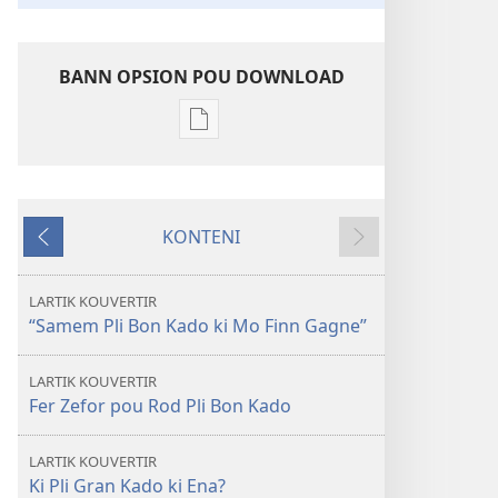
BANN OPSION POU DOWNLOAD
Bann
opsion
pou
download
KONTENI
bann
Avan
Swivan
piblikasion
LATOUR
LARTIK KOUVERTIR
DEGARD
“Samem Pli Bon Kado ki Mo Finn Gagne”
Ki
Pli
LARTIK KOUVERTIR
Gran
Fer Zefor pou Rod Pli Bon Kado
Kado
ki
LARTIK KOUVERTIR
Ena?
Ki Pli Gran Kado ki Ena?