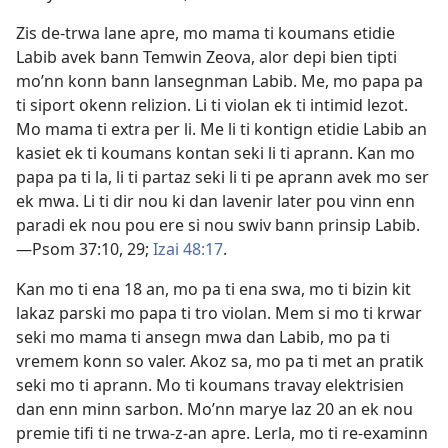
Zis de-trwa lane apre, mo mama ti koumans etidie
Labib avek bann Temwin Zeova, alor depi bien tipti
mo’nn konn bann lansegnman Labib. Me, mo papa pa
ti siport okenn relizion. Li ti violan ek ti intimid lezot.
Mo mama ti extra per li. Me li ti kontign etidie Labib an
kasiet ek ti koumans kontan seki li ti aprann. Kan mo
papa pa ti la, li ti partaz seki li ti pe aprann avek mo ser
ek mwa. Li ti dir nou ki dan lavenir later pou vinn enn
paradi ek nou pou ere si nou swiv bann prinsip Labib.​
—
Psom 37:10,
29;
Izai 48:17
.
Kan mo ti ena 18 an, mo pa ti ena swa, mo ti bizin kit
lakaz parski mo papa ti tro violan. Mem si mo ti krwar
seki mo mama ti ansegn mwa dan Labib, mo pa ti
vremem konn so valer. Akoz sa, mo pa ti met an pratik
seki mo ti aprann. Mo ti koumans travay elektrisien
dan enn minn sarbon. Mo’nn marye laz 20 an ek nou
premie tifi ti ne trwa-z-an apre. Lerla, mo ti re-examinn