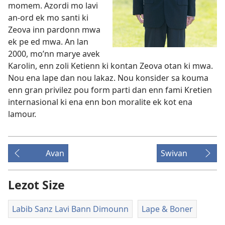
momem. Azordi mo lavi
an-ord ek mo santi ki
Zeova inn pardonn mwa
ek pe ed mwa. An lan
2000, mo’nn marye avek
Karolin, enn zoli Ketienn ki kontan Zeova otan ki mwa.
Nou ena lape dan nou lakaz. Nou konsider sa kouma
enn gran privilez pou form parti dan enn fami Kretien
internasional ki ena enn bon moralite ek kot ena
lamour.
Avan
Swivan
Lezot Size
Labib Sanz Lavi Bann Dimounn
Lape & Boner