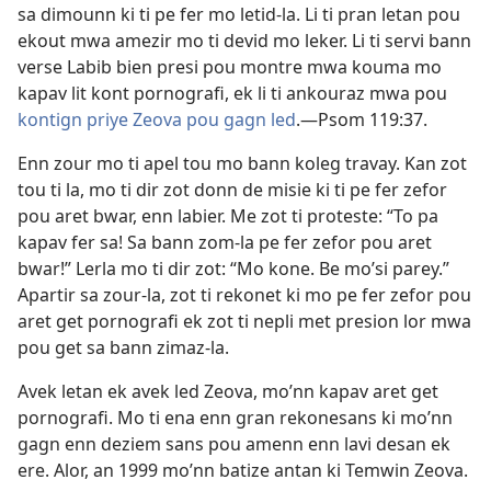
sa dimounn ki ti pe fer mo letid-la. Li ti pran letan pou
ekout mwa amezir mo ti devid mo leker. Li ti servi bann
verse Labib bien presi pou montre mwa kouma mo
kapav lit kont pornografi, ek li ti ankouraz mwa pou
kontign priye Zeova pou gagn led
.​—
Psom 119:37
.
Enn zour mo ti apel tou mo bann koleg travay. Kan zot
tou ti la, mo ti dir zot donn de misie ki ti pe fer zefor
pou aret bwar, enn labier. Me zot ti proteste: “To pa
kapav fer sa! Sa bann zom-la pe fer zefor pou aret
bwar!” Lerla mo ti dir zot: “Mo kone. Be mo’si parey.”
Apartir sa zour-la, zot ti rekonet ki mo pe fer zefor pou
aret get pornografi ek zot ti nepli met presion lor mwa
pou get sa bann zimaz-la.
Avek letan ek avek led Zeova, mo’nn kapav aret get
pornografi. Mo ti ena enn gran rekonesans ki mo’nn
gagn enn deziem sans pou amenn enn lavi desan ek
ere. Alor, an 1999 mo’nn batize antan ki Temwin Zeova.