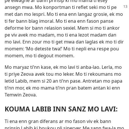
pe elwagne ar bann prinsip ki mo mama ti esey
ansegn mwa. Mo
konportman ti reflet seki mo ti pe
met dan mo lespri. Mo ti ena enn langaz grosie, ek mo
ti fer bann blag imoral. Mo ti ena enn fason panse
deforme lor bann relasion sexiel. Mem si mo ti ankor
pe viv avek mo madam, mo ti ena lezot madam dan
mo lavi. Enn zour mo ti get mwa dan laglas ek mo ti dir
momem: ‘Mo deteste twa!’ Mo ti nepli ena respe pou
momem, mo ti degout momem.
Mo maryaz ti’nn kase, ek mo lavi ti anba-lao. Lerla, mo
ti priye Zeova avek tou mo leker. Mo ti rekoumans mo
letid Labib, mem si 20 an ti’nn pase. Antretan mo papa
ti’nn mor, ek mo mama ti’nn pran batem antan ki enn
Temwin Zeova.
KOUMA LABIB INN SANZ MO LAVI:
Ti ena enn gran diferans ar mo fason viv ek bann
prinsip Labib ki boukou pli siperyer. Me sann fwa-la mo