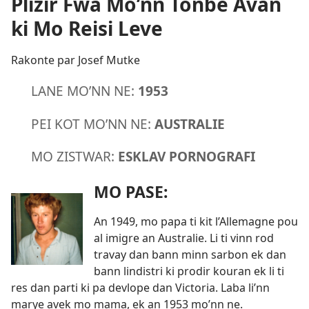
Plizir Fwa Mo’nn Tonbe Avan
ki Mo Reisi Leve
Rakonte par Josef Mutke
LANE MO’NN NE:
1953
PEI KOT MO’NN NE:
AUSTRALIE
MO ZISTWAR:
ESKLAV PORNOGRAFI
MO PASE:
An 1949, mo papa ti kit l’Allemagne pou
al imigre an Australie. Li ti vinn rod
travay dan bann minn sarbon ek dan
bann lindistri ki prodir kouran ek li ti
res dan parti ki pa devlope dan Victoria. Laba li’nn
marye avek mo mama, ek an 1953 mo’nn ne.