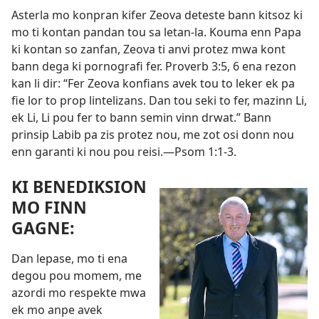
Asterla mo konpran kifer Zeova deteste bann kitsoz ki
mo ti kontan pandan tou sa letan-la. Kouma enn Papa
ki kontan so zanfan, Zeova ti anvi protez mwa kont
bann dega ki pornografi fer.
Proverb 3:5, 6
ena rezon
kan li dir: “Fer Zeova konfians avek tou to leker ek pa
fie lor to prop lintelizans. Dan tou seki to fer, mazinn Li,
ek Li, Li pou fer to bann semin vinn drwat.” Bann
prinsip Labib pa zis protez nou, me zot osi donn nou
enn garanti ki nou pou reisi.​—
Psom 1:1-3
.
KI BENEDIKSION
MO FINN
GAGNE:
Dan lepase, mo ti ena
degou pou momem, me
azordi mo respekte mwa
ek mo anpe avek