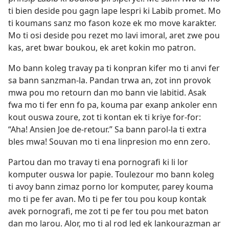
ti bien deside pou gagn lape lespri ki Labib promet. Mo
ti koumans sanz mo fason koze ek mo move karakter.
Mo ti osi deside pou rezet mo lavi imoral, aret zwe pou
kas, aret bwar boukou, ek aret kokin mo patron.
Mo bann koleg travay pa ti konpran kifer mo ti anvi fer
sa bann sanzman-la. Pandan trwa an, zot inn provok
mwa pou mo retourn dan mo bann vie labitid. Asak
fwa mo ti fer enn fo pa, kouma par exanp ankoler enn
kout ouswa zoure, zot ti kontan ek ti kriye for-for:
“Aha! Ansien Joe de-retour.” Sa bann parol-la ti extra
bles mwa! Souvan mo ti ena linpresion mo enn zero.
Partou dan mo travay ti ena pornografi ki li lor
komputer ouswa lor papie. Toulezour mo bann koleg
ti avoy bann zimaz porno lor komputer, parey kouma
mo ti pe fer avan. Mo ti pe fer tou pou koup kontak
avek pornografi, me zot ti pe fer tou pou met baton
dan mo larou. Alor, mo ti al rod led ek lankourazman ar