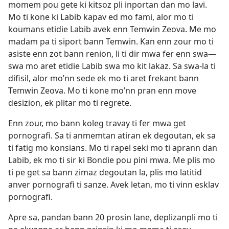
momem pou gete ki kitsoz pli inportan dan mo lavi.
Mo ti kone ki Labib kapav ed mo fami, alor mo ti
koumans etidie Labib avek enn Temwin Zeova. Me mo
madam pa ti siport bann Temwin. Kan enn zour mo ti
asiste enn zot bann renion, li ti dir mwa fer enn swa​—
swa mo aret etidie Labib swa mo kit lakaz. Sa swa-la ti
difisil, alor mo’nn sede ek mo ti aret frekant bann
Temwin Zeova. Mo ti kone mo’nn pran enn move
desizion, ek plitar mo ti regrete.
Enn zour, mo bann koleg travay ti fer mwa get
pornografi. Sa ti anmemtan atiran ek degoutan, ek sa
ti fatig mo konsians. Mo ti rapel seki mo ti aprann dan
Labib, ek mo ti sir ki Bondie pou pini mwa. Me plis mo
ti pe get sa bann zimaz degoutan la, plis mo latitid
anver pornografi ti sanze. Avek letan, mo ti vinn esklav
pornografi.
Apre sa, pandan bann 20 prosin lane, deplizanpli mo ti