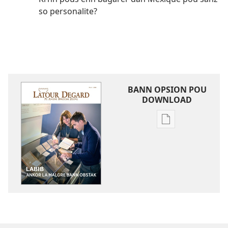
so personalite?
BANN OPSION POU
DOWNLOAD
Bann
opsion
pou
download
bann
piblikasion
LATOUR
DEGARD
Labib