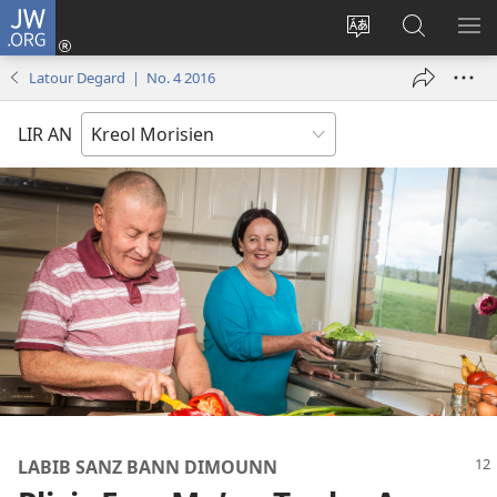
JW.ORG
Koneksion
(ouver
Sanz
Fer
AFI
enn
lang
Resers
ME
Latour Degard | No. 4 2016
nouvo
sit-
lor
tab
)
la
JW.ORG
LIR AN
LABIB SANZ BANN DIMOUNN