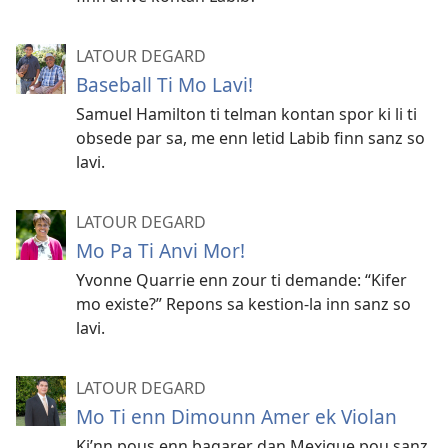
LATOUR DEGARD
Baseball Ti Mo Lavi!
Samuel Hamilton ti telman kontan spor ki li ti
obsede par sa, me enn letid Labib finn sanz so
lavi.
LATOUR DEGARD
Mo Pa Ti Anvi Mor!
Yvonne Quarrie enn zour ti demande: “Kifer
mo existe?” Repons sa kestion-la inn sanz so
lavi.
LATOUR DEGARD
Mo Ti enn Dimounn Amer ek Violan
Ki’nn pous enn bagarer dan Mexique pou sanz