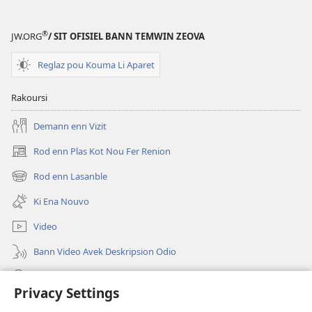
—
Ankor
®
JW.ORG
/ SIT OFISIEL BANN TEMWIN ZEOVA
La
Malgre
Reglaz pou Kouma Li Aparet
Bann
Obstak
Rakoursi
Demann enn Vizit
Rod enn Plas Kot Nou Fer Renion
(ouver
enn
Rod enn Lasanble
(ouver
nouvo
enn
tab)
Ki Ena Nouvo
nouvo
tab)
Video
Bann Video Avek Deskripsion Odio
Resers
Privacy Settings
Donasion