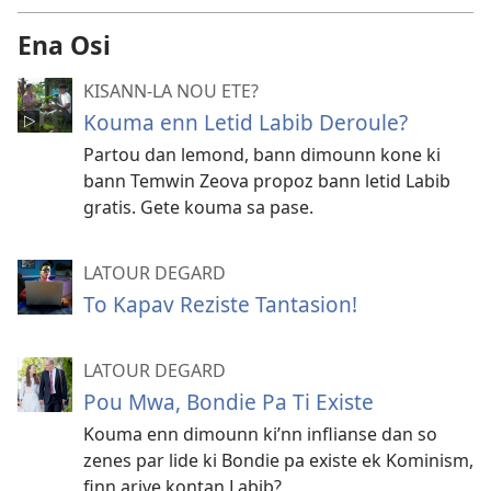
Ena Osi
KISANN-LA NOU ETE?
Kouma enn Letid Labib Deroule?
Partou dan lemond, bann dimounn kone ki
bann Temwin Zeova propoz bann letid Labib
gratis. Gete kouma sa pase.
LATOUR DEGARD
To Kapav Reziste Tantasion!
LATOUR DEGARD
Pou Mwa, Bondie Pa Ti Existe
Kouma enn dimounn ki’nn inflianse dan so
zenes par lide ki Bondie pa existe ek Kominism,
finn arive kontan Labib?