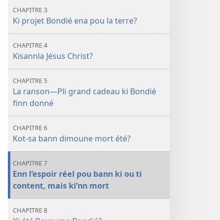
CHAPITRE 3
Ki projet Bondié ena pou la terre?
CHAPITRE 4
Kisannla Jésus Christ?
CHAPITRE 5
La ranson—Pli grand cadeau ki Bondié
finn donné
CHAPITRE 6
Kot-sa bann dimoune mort été?
CHAPITRE 7
Enn l’espoir réel pou bann ki ou ti
content, mais ki’nn mort
CHAPITRE 8