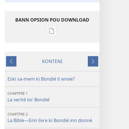
BANN OPSION POU DOWNLOAD
Bann
opsion
pou
download
KONTENI
bann
Avan
Swivan
piblikasion
Ki
Eski sa-mem ki Bondié ti envie?
la
Bible
CHAPITRE 1
enseigné
La verité lor Bondié
vrai-
mem?
CHAPITRE 2
La Bible—Enn livre ki Bondié inn donné