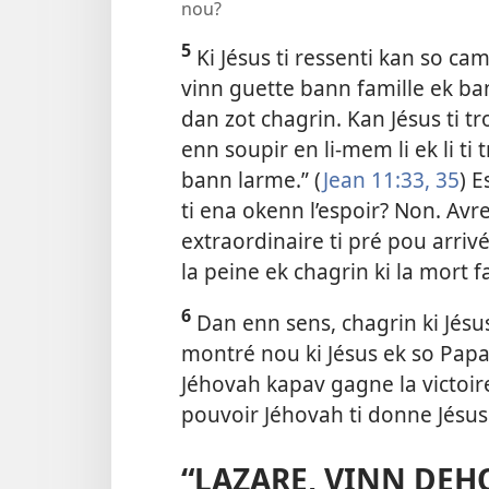
nou?
5
Ki Jésus ti ressenti kan so cam
vinn guette bann famille ek ba
dan zot chagrin. Kan Jésus ti tro
enn soupir en li-mem li ek li ti t
bann larme.” (
Jean 11:33,
35
) E
ti ena okenn l’espoir? Non. Avre
extraordinaire ti pré pou arrivé
la peine ek chagrin ki la mort f
6
Dan enn sens, chagrin ki Jésus 
montré nou ki Jésus ek so Papa
Jéhovah kapav gagne la victoire
pouvoir Jéhovah ti donne Jésus
“LAZARE, VINN DEH