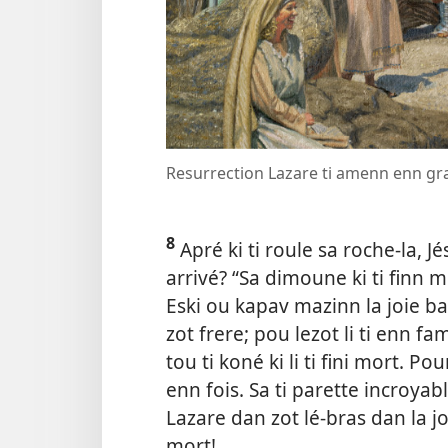
Resurrection Lazare ti amenn enn gra
8
Apré ki ti roule sa roche-la, Jés
arrivé? “Sa dimoune ki ti finn mo
Eski ou kapav mazinn la joie ban
zot frere; pou lezot li ti enn 
tou ti koné ki li ti fini mort. Po
enn fois. Sa ti parette incroya
Lazare dan zot lé-bras dan la jo
mort!