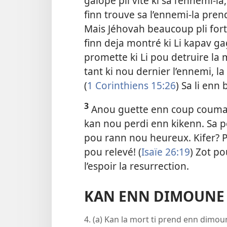
galope pli vite ki sa l’ennemi-la
finn trouve sa l’ennemi-la pren
Mais Jéhovah beaucoup pli fort 
finn deja montré ki Li kapav gag
promette ki Li pou detruire la mo
tant ki nou dernier l’ennemi, l
(
1 Corinthiens 15:26
) Sa li enn
3
Anou guette enn coup couma sa
kan nou perdi enn kikenn. Sa 
pou rann nou heureux. Kifer? 
pou relevé! (
Isaïe 26:19
) Zot p
l’espoir la resurrection.
KAN ENN DIMOUNE 
4. (a) Kan la mort ti prend enn dimoun