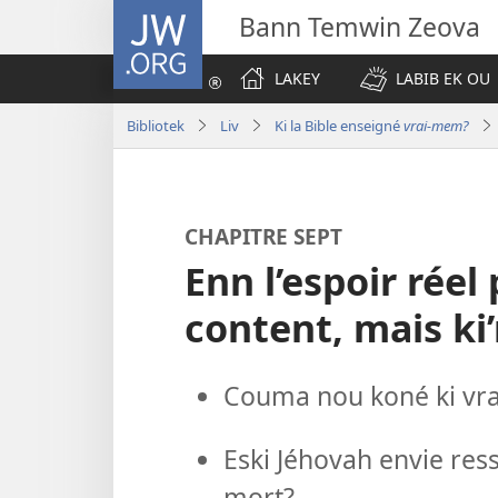
JW.ORG
Bann Temwin Zeova
LAKEY
LABIB EK OU
Bibliotek
Liv
Ki la Bible enseigné
vrai-mem?
CHAPITRE SEPT
Enn l’espoir réel
content, mais ki
Couma nou koné ki vra
Eski Jéhovah envie res
mort?