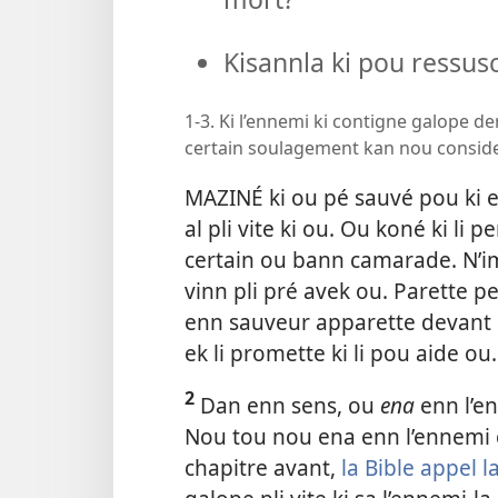
Kisannla ki pou ressusc
1-3. Ki l’ennemi ki contigne galope d
certain soulagement kan nou consider
MAZINÉ ki ou pé sauvé pou ki en
al pli vite ki ou. Ou koné ki li 
certain ou bann camarade. N’im
vinn pli pré avek ou. Parette p
enn sauveur apparette devant ou
ek li promette ki li pou aide ou
2
Dan enn sens, ou
ena
enn l’e
Nou tou nou ena enn l’ennemi
chapitre avant,
la Bible appel 