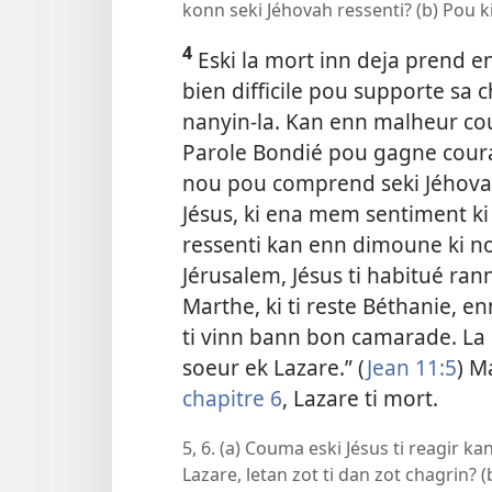
konn seki Jéhovah ressenti? (b) Pou ki
4
Eski la mort inn deja prend e
bien difficile pou supporte sa c
nanyin-la. Kan enn malheur co
Parole Bondié pou gagne coura
nou pou comprend seki Jéhovah
Jésus, ki ena mem sentiment ki 
ressenti kan enn dimoune ki no
Jérusalem, Jésus ti habitué ran
Marthe, ki ti reste Béthanie, enn
ti vinn bann bon camarade. La B
soeur ek Lazare.” (
Jean 11:5
) M
chapitre 6
, Lazare ti mort.
5, 6. (a) Couma eski Jésus ti reagir 
Lazare, letan zot ti dan zot chagrin? (