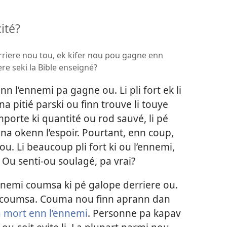
ité?
erriere nou tou, ek kifer nou pou gagne enn
e seki la Bible enseigné?
n l’ennemi pa gagne ou. Li pli fort ek li
pena pitié parski ou finn trouve li touye
porte ki quantité ou rod sauvé, li pé
ena okenn l’espoir. Pourtant, enn coup,
. Li beaucoup pli fort ki ou l’ennemi,
. Ou senti-ou soulagé, pa vrai?
nnemi coumsa ki pé galope derriere ou.
 coumsa. Couma nou finn aprann dan
la mort enn l’ennemi
. Personne pa kapav