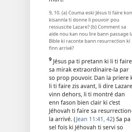
9, 10. (a) Couma eski Jésus ti faire ko
kisannla ti donne li pouvoir pou
ressuscite Lazare? (b) Comment sa
aide nou kan nou lire bann passage l
Bible ki raconte bann resurrection ki
finn arrivé?
9
Jésus pa ti pretann ki li ti faire
sa mirak extraordinaire-la par
so prop pouvoir. Dan la priere 
li ti faire zis avant, li dire Lazar
vinn dehors, li ti montré dan
enn fason bien clair ki c’est
Jéhovah ti faire sa resurrection
la arrivé. (
Jean 11:41, 42
) Sa pa 
sel fois ki Jéhovah ti servi so