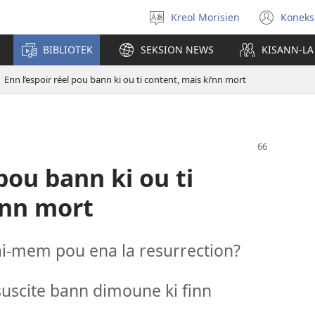
Kreol Morisien
Koneks
Swazir
(ouv
lang
enn
BIBLIOTEK
SEKSION NEWS
KISANN-LA
nou
tab)
Enn l’espoir réel pou bann ki ou ti content, mais ki’nn mort
 pou bann ki ou ti
’nn mort
i-mem pou ena la resurrection?
suscite bann dimoune ki finn