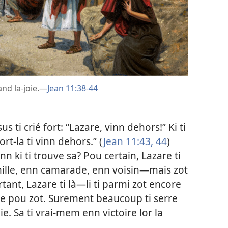
nd la-joie.—
Jean 11:38-44
us ti crié fort: “Lazare, vinn dehors!” Ki ti
rt-la ti vinn dehors.” (
Jean 11:43, 44
)
n ki ti trouve sa? Pou certain, Lazare ti
famille, enn camarade, enn voisin—mais zot
urtant, Lazare ti là—li ti parmi zot encore
ble pou zot. Surement beaucoup ti serre
ie. Sa ti vrai-mem enn victoire lor la