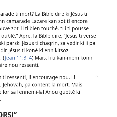
arade ti mort? La Bible dire ki Jésus ti
nn camarade Lazare kan zot ti encore
uve zot, li ti bien touché. “Li ti pousse
roublé.” Apré, la Bible dire, “Jésus ti verse
ski parski Jésus ti chagrin, sa vedir ki li pa
dir Jésus ti koné ki enn kitsoz
. (
Jean 11:3, 4
) Mais, li ti kan-mem konn
aire nou ressenti.
ti ressenti, li encourage nou. Li
, Jéhovah, pa content la mort. Mais
 lor sa l’ennemi-la! Anou guetté ki
.
ORS!”