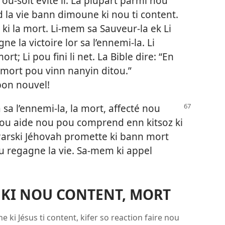
, ou-soit evite li. La plupart parmi nou
d la vie bann dimoune ki nou ti content.
ki la mort. Li-mem sa Sauveur-la ek Li
ne la victoire lor sa l’ennemi-la. Li
rt; Li pou fini li net. La Bible dire: “En
a mort pou vinn nanyin ditou.”
 bon nouvel!
 l’ennemi-la, la mort, affecté nou
pou aide nou pou comprend enn kitsoz ki
Parski Jéhovah promette ki bann mort
ou regagne la vie. Sa-mem ki appel
KI NOU CONTENT, MORT
e ki Jésus ti content, kifer so reaction faire nou