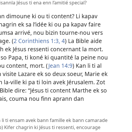
sannla Jésus ti ena enn l’amitié special?
nn dimoune ki ou ti content? Li kapav
hagrin ek sa l’idée ki ou pa kapav faire
umsa arrivé, nou bizin tourne-nou vers
ge. (
2 Corinthiens 1:3, 4
) La Bible aide
 ek Jésus ressenti concernant la mort.
so Papa, ti koné ki quantité la peine nou
u content, mort. (
Jean 14:9
) Kan li ti al
n visite Lazare ek so deux soeur, Marie ek
 la-ville ki pa ti loin avek Jérusalem. Zot
ible dire: “Jésus ti content Marthe ek so
ais, couma nou finn aprann dan
kan li ti ensam avek bann famille ek bann camarade
b) Kifer chagrin ki Jésus ti ressenti, encourage