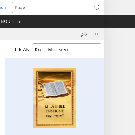
ion
er
Rode
 NOU ETE?
vo
LIR AN