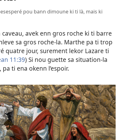
e desesperé pou bann dimoune ki ti là, mais ki
 caveau, avek enn gros roche ki ti barre
nleve sa gros roche-la. Marthe pa ti trop
ré quatre jour, surement lekor Lazare ti
ean 11:39
) Si nou guette sa situation-la
pa ti ena okenn l’espoir.