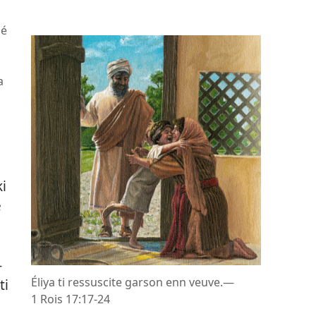
né
a
ki
e
-
Éliya ti ressuscite garson enn veuve.—
ti
1 Rois 17:17-24