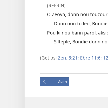
(REFRIN)
O Zeova, donn nou touzour p
Donn nou to led, Bondie 
Pou ki nou bann parol, aksi
Silteple, Bondie donn nou
(Get osi
Zen. 8:21;
Ebre 11:6;
12
Avan