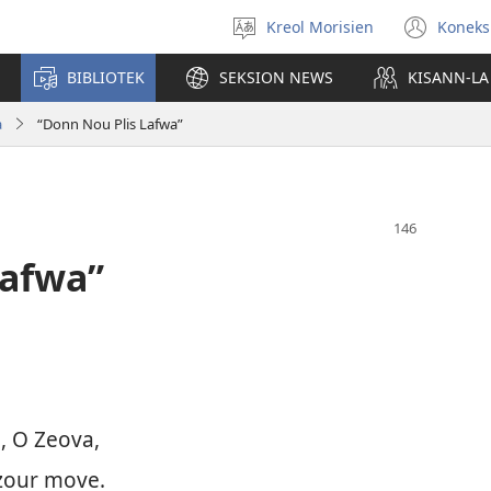
Kreol Morisien
Koneks
Swazir
(ouv
lang
enn
BIBLIOTEK
SEKSION NEWS
KISANN-LA
nou
tab)
a
“Donn Nou Plis Lafwa”
Lafwa”
 O Zeova,
uzour move.