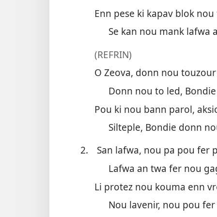
Enn pese ki kapav blok nou 
Se kan nou mank lafwa a
(REFRIN)
O Zeova, donn nou touzour p
Donn nou to led, Bondie 
Pou ki nou bann parol, aksi
Silteple, Bondie donn nou
2.
San lafwa, nou pa pou fer p
Lafwa an twa fer nou gag
Li protez nou kouma enn vr
Nou lavenir, nou pou fer 