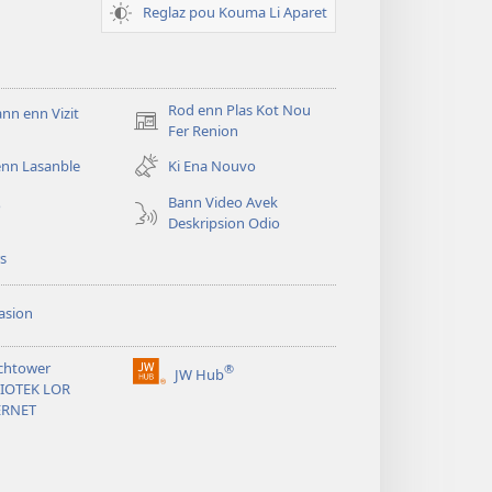
Reglaz pou Kouma Li Aparet
Rod enn Plas Kot Nou
n enn Vizit
(ouver
Fer Renion
enn
enn Lasanble
Ki Ena Nouvo
nouvo
tab)
Bann Video Avek
o
Deskripsion Odio
s
asion
chtower
®
JW Hub
(ouver
LIOTEK LOR
enn
ERNET
nouvo
tab)