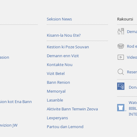
Seksion News
Rakoursi
Deman
Kisann-la Nou Ete?
Rod 
Kestion ki Poze Souvan
(ouver
enn
Demann enn Vizit
Vide
tasion
nouvo
Kontakte Nou
tab)
Reser
Vizit Betel
Bann Renion
Don
(ouver
Memoryal
enn
Lasanble
nouvo
sion kot Ena Bann
Wat
tab)
BIB
Aktivite Bann Temwin Zeova
(ouver
INT
enn
Lexperyans
nouvo
vizion JW
Partou dan Lemond
tab)