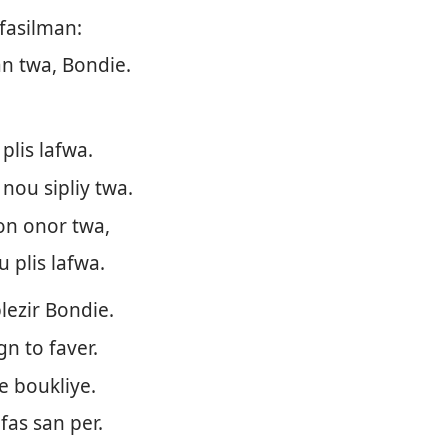
fasilman:
n twa, Bondie.
lis lafwa.
nou sipliy twa.
on onor twa,
 plis lafwa.
lezir Bondie.
n to faver.
e boukliye.
fas san per.