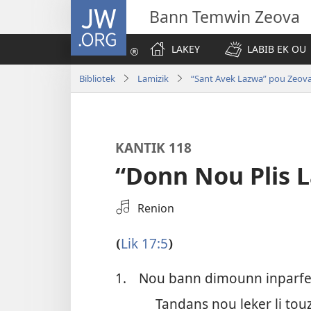
JW.ORG
Bann Temwin Zeova
LAKEY
LABIB EK OU
Bibliotek
Lamizik
“Sant Avek Lazwa” pou Zeov
KANTIK 118
“Donn Nou Plis 
Swazir
Renion
enn
lanrezistreman
Lik 17:5
(
)
odio
1.
Nou bann dimounn inparfe,
Tandans nou leker li to