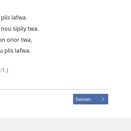
lis lafwa.
nou sipliy twa.
on onor twa,
 plis lafwa.
:1
.)
Swivan