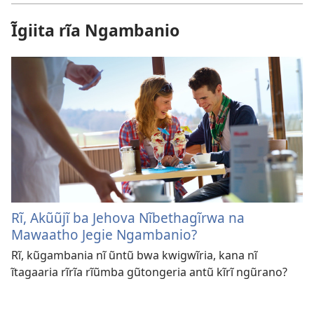
Ĩgiita rĩa Ngambanio
Rĩ, Akũũjĩ ba Jehova Nĩbethagĩrwa na
Mawaatho Jegie Ngambanio?
Rĩ, kũgambania nĩ ũntũ bwa kwigwĩria, kana nĩ
ĩtagaaria rĩrĩa rĩũmba gũtongeria antũ kĩrĩ ngũrano?