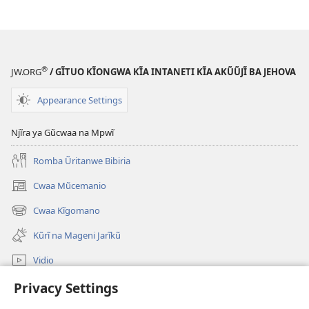
®
JW.ORG
/ GĨTUO KĨONGWA KĨA INTANETI KĨA AKŨŨJĨ BA JEHOVA
Appearance Settings
Njĩra ya Gũcwaa na Mpwĩ
Romba Ũritanwe Bibiria
Cwaa Mũcemanio
(opens
new
Cwaa Kĩgomano
(opens
window)
new
Kũrĩ na Mageni Jarĩkũ
window)
Vidio
Cwaa
Privacy Settings