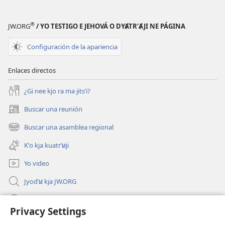
®
JW.ORG
/ YO TESTIGO E JEHOVÁ O DYA̸TRʼA̸JI NE PÁGINA
Configuración de la apariencia
Enlaces directos
¿Gi nee kjo ra ma jitsʼi?
Buscar una reunión
(abre
una
Buscar una asamblea regional
(abre
nueva
una
ventana)
Kʼo kja kuatrʼꞹji
nueva
ventana)
Yo video
Jyodʼꞹ kja JW.ORG
Ra pjøxkʼꞹ
Privacy Settings
Donaciones