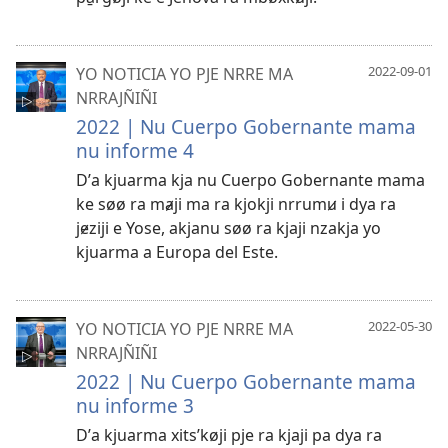
YO NOTICIA YO PJE NRRE MA
2022-09-01
NRRAJÑIÑI
2022 | Nu Cuerpo Gobernante mama
nu informe 4
Dʼa kjuarma kja nu Cuerpo Gobernante mama
ke søø ra mⱥji ma ra kjokji nrrumꞹ i dya ra
jɇziji e Yose, akjanu søø ra kjaji nzakja yo
kjuarma a Europa del Este.
YO NOTICIA YO PJE NRRE MA
2022-05-30
NRRAJÑIÑI
2022 | Nu Cuerpo Gobernante mama
nu informe 3
Dʼa kjuarma xitsʼkøji pje ra kjaji pa dya ra