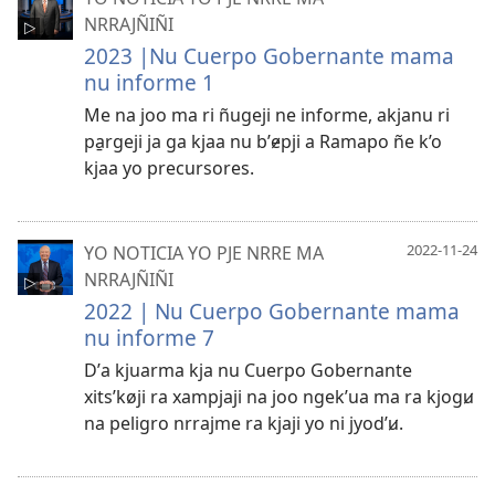
NRRAJÑIÑI
2023 |Nu Cuerpo Gobernante mama
nu informe 1
Me na joo ma ri ñugeji ne informe, akjanu ri
pa̱rgeji ja ga kjaa nu bʼɇpji a Ramapo ñe k’o
kjaa yo precursores.
YO NOTICIA YO PJE NRRE MA
2022-11-24
NRRAJÑIÑI
2022 | Nu Cuerpo Gobernante mama
nu informe 7
Dʼa kjuarma kja nu Cuerpo Gobernante
xitsʼkøji ra xampjaji na joo ngekʼua ma ra kjogꞹ
na peligro nrrajme ra kjaji yo ni jyodʼꞹ.