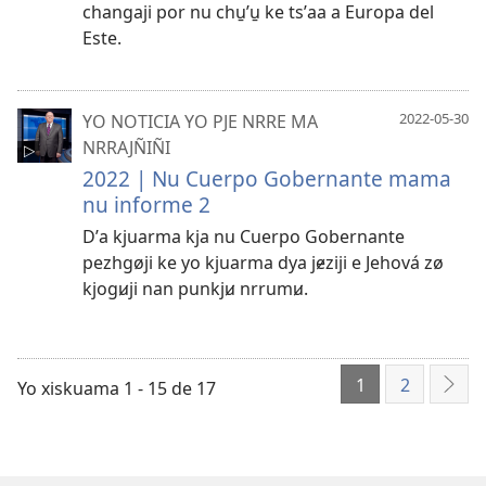
changaji por nu chu̱ʼu̱ ke tsʼaa a Europa del
Este.
YO NOTICIA YO PJE NRRE MA
2022-05-30
NRRAJÑIÑI
2022 | Nu Cuerpo Gobernante mama
nu informe 2
Dʼa kjuarma kja nu Cuerpo Gobernante
pezhgøji ke yo kjuarma dya jɇziji e Jehová zø
kjogꞹji nan punkjꞹ nrrumꞹ.
1
2
Yo xiskuama 1 - 15 de 17
AXO