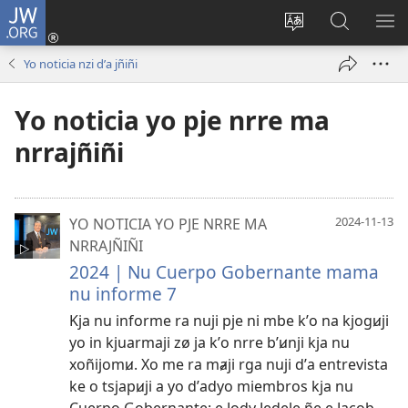
JW.ORG
Iniciar
sesión
Juajnu̷
Jyodʼꞹ
RI
(abre
pje
kja
NE
Yo noticia nzi dʼa jñiñi
una
ma idioma
JW.ORG
RA
nueva
JA
Yo noticia yo pje nrre ma
ventana)
Kʼ
BʼU
nrrajñiñi
YO NOTICIA YO PJE NRRE MA
2024-11-13
NRRAJÑIÑI
2024 | Nu Cuerpo Gobernante mama
nu informe 7
Kja nu informe ra nuji pje ni mbe kʼo na kjogꞹji
yo in kjuarmaji zø ja kʼo nrre bʼꞹnji kja nu
xoñijomꞹ. Xo me ra mⱥji rga nuji dʼa entrevista
ke o tsjapꞹji a yo dʼadyo miembros kja nu
Cuerpo Gobernante: e Jody Jedele ñe e Jacob