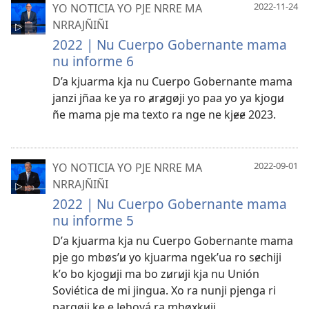
YO NOTICIA YO PJE NRRE MA
2022-11-24
NRRAJÑIÑI
2022 | Nu Cuerpo Gobernante mama
nu informe 6
D’a kjuarma kja nu Cuerpo Gobernante mama
janzi jñaa ke ya ro ⱥrⱥgøji yo paa yo ya kjogꞹ
ñe mama pje ma texto ra nge ne kjɇɇ 2023.
YO NOTICIA YO PJE NRRE MA
2022-09-01
NRRAJÑIÑI
2022 | Nu Cuerpo Gobernante mama
nu informe 5
Dʼa kjuarma kja nu Cuerpo Gobernante mama
pje go mbøsʼꞹ yo kjuarma ngekʼua ro sɇchiji
kʼo bo kjogꞹji ma bo zꞹrꞹji kja nu Unión
Soviética de mi jingua. Xo ra nunji pjenga ri
pa̱rgøji ke e Jehová ra mbøxkꞹji.