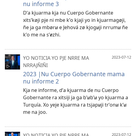
nu informe 3
Dʼa kjuarma kja nu Cuerpo Gobernante
xitsʼkøji pje ni mbe kʼo kjaji yo in kjuarmagøji,
ñe ja ga mbørꞹ e Jehová zø kjogꞹji nrrumꞹ ñe
kʼo me na sʼɇzhi.
YO NOTICIA YO PJE NRRE MA
2023-07-12
NRRAJÑIÑI
2023 |Nu Cuerpo Gobernante mama
nu informe 2
Kja ne informe, dʼa kjuarma de nu Cuerpo
Gobernante ra xitsiji ja ga bʼꞹbʼꞹ yo kjuarma a
Turquía. Xo yeje kjuarma ra tsjapꞹji trʼonꞹ kʼꞹ
me na joo.
YO NOTICIA YO PJE NRRE MA
2023-07-12