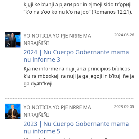
kju̱ji ke bʼꞹnji a pjørꞹ por in ejmeji sido trʼo̱pꞹji
“kʼo na sʼoo ko nu kʼo na joo” (Romanos 12:21).
YO NOTICIA YO PJE NRRE MA
2024-06-26
NRRAJÑIÑI
2024 | Nu Cuerpo Gobernante mama
nu informe 3
Kja ne informe ra nuji janzi principios bíblicos
kʼꞹ ra mbøxkꞹji ra nuji ja ga jegøji in bʼituji ñe ja
ga dyⱥtrʼkøji.
YO NOTICIA YO PJE NRRE MA
2023-09-05
NRRAJÑIÑI
2023 | Nu Cuerpo Gobernante mama
nu informe 5