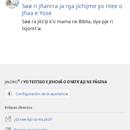
Søø ri jñanrra ja rga jichijme yo ntee o
Jñaa e Yose
Søø ra jitsʼiji kʼo mama ne Biblia, dya pje ri
tsjontrʼꞹ.
®
JW.ORG
/ YO TESTIGO E JEHOVÁ O DYA̸TRʼA̸JI NE PÁGINA
Configuración de la apariencia
Enlaces directos
¿Gi nee kjo ra ma jitsʼi?
Buscar una reunión