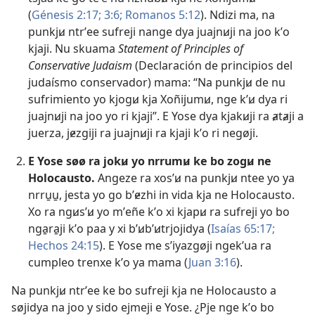
(
Génesis 2:17;
3:6;
Romanos 5:12
). Ndizi ma, na
punkjꞹ ntrʼee sufreji nange dya juajnꞹji na joo kʼo
kjaji. Nu skuama
Statement of Principles of
Conservative Judaism
(Declaración de principios del
judaísmo conservador) mama: “Na punkjꞹ de nu
sufrimiento yo kjogꞹ kja Xoñijumꞹ, nge kʼꞹ dya ri
juajnꞹji na joo yo ri kjaji”. E Yose dya kjakꞹji ra ⱥtⱥji a
juerza, jɇzgiji ra juajnꞹji ra kjaji kʼo ri negøji.
E Yose søø ra jokꞹ yo nrrumꞹ ke bo zogꞹ ne
Holocausto.
Angeze ra xosʼꞹ na punkjꞹ ntee yo ya
nrru̱u̱, jesta yo go bʼɇzhi in vida kja ne Holocausto.
Xo ra ngꞹsʼꞹ yo mʼeñe kʼo xi kjapꞹ ra sufreji yo bo
nga̱ra̱ji kʼo paa y xi bʼꞹbʼꞹtrjojidya (
Isaías 65:17;
Hechos 24:15
). E Yose me sʼiyazgøji ngekʼua ra
cumpleo trenxe kʼo ya mama (
Juan 3:16
).
Na punkjꞹ ntrʼee ke bo sufreji kja ne Holocausto a
søjidya na joo y sido ejmeji e Yose. ¿Pje nge kʼo bo