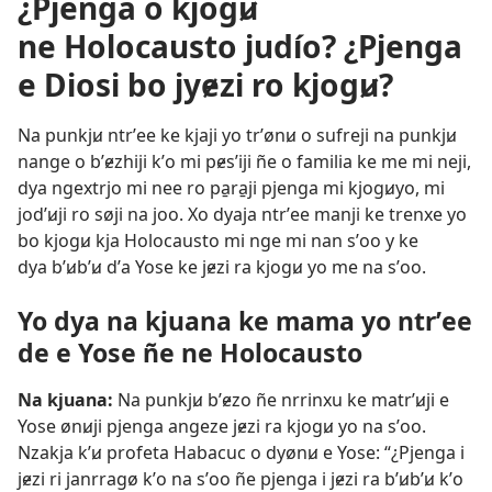
¿Pjenga o kjogꞹ
ne Holocausto judío? ¿Pjenga
e Diosi bo jyɇzi ro kjogꞹ?
Na punkjꞹ ntrʼee ke kjaji yo trʼønꞹ o sufreji na punkjꞹ
nange o bʼɇzhiji kʼo mi pɇsʼiji ñe o familia ke me mi neji,
dya ngextrjo mi nee ro pa̱ra̱ji pjenga mi kjogꞹyo, mi
jodʼꞹji ro søji na joo. Xo dyaja ntrʼee manji ke trenxe yo
bo kjogꞹ kja Holocausto mi nge mi nan sʼoo y ke
dya bʼꞹbʼꞹ dʼa Yose ke jɇzi ra kjogꞹ yo me na sʼoo.
Yo dya na kjuana ke mama yo ntrʼee
de e Yose ñe ne Holocausto
Na kjuana:
Na punkjꞹ bʼɇzo ñe nrrinxu ke matrʼꞹji e
Yose ønꞹji pjenga angeze jɇzi ra kjogꞹ yo na sʼoo.
Nzakja kʼꞹ profeta Habacuc o dyønꞹ e Yose: “¿Pjenga i
jɇzi ri janrragø kʼo na sʼoo ñe pjenga i jɇzi ra bʼꞹbʼꞹ kʼo