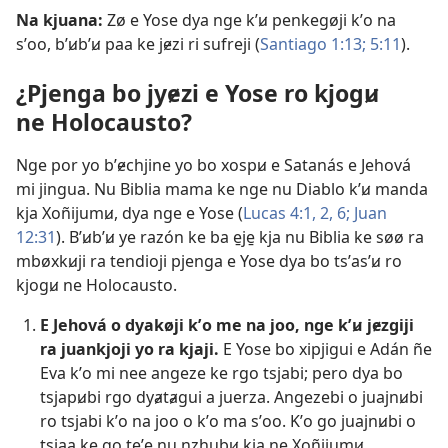
Na kjuana:
Zø e Yose dya nge kʼꞹ penkegøji kʼo na
sʼoo, bʼꞹbʼꞹ paa ke jɇzi ri sufreji (
Santiago 1:13;
5:11
).
¿Pjenga bo jyɇzi e Yose ro kjogꞹ
ne Holocausto?
Nge por yo bʼɇchjine yo bo xospꞹ e Satanás e Jehová
mi jingua. Nu Biblia mama ke nge nu Diablo kʼꞹ manda
kja Xoñijumꞹ, dya nge e Yose (
Lucas 4:​1, 2,
6;
Juan
12:31
). Bʼꞹbʼꞹ ye razón ke ba e̱je̱ kja nu Biblia ke søø ra
mbøxkꞹji ra tendioji pjenga e Yose dya bo tsʼasʼꞹ ro
kjogꞹ ne Holocausto.
E Jehová o dyakøji kʼo me na joo, nge kʼꞹ jɇzgiji
ra juankjoji yo ra kjaji.
E Yose bo xipjigui e Adán ñe
Eva kʼo mi nee angeze ke rgo tsjabi; pero dya bo
tsjapꞹbi rgo dyⱥtⱥgui a juerza. Angezebi o juajnꞹbi
ro tsjabi kʼo na joo o kʼo ma sʼoo. Kʼo go juajnꞹbi o
tsjaa ke go teʼe nu nzhubꞹ kja ne Xoñijumꞹ