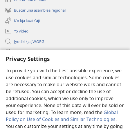
(abre
una
Buscar una asamblea regional
(abre
nueva
una
ventana)
Kʼo kja kuatrʼꞹji
nueva
ventana)
Yo video
Jyodʼꞹ kja JW.ORG
Ra pjøxkʼꞹ
Privacy Settings
Donaciones
(abre
To provide you with the best possible experience, we
una
use cookies and similar technologies. Some cookies
nueva
BIBLIOTECA EN LÍNEA Watchtower™
are necessary to make our website work and cannot
(abre
ventana)
be refused. You can accept or decline the use of
una
®
JW Hub
nueva
additional cookies, which we use only to improve
(abre
ventana)
una
your experience. None of this data will ever be sold or
nueva
used for marketing. To learn more, read the
Global
ventana)
Policy on Use of Cookies and Similar Technologies
.
You can customize your settings at any time by going
Copyright
© 2026 Watch Tower Bible and Tract Society of Pennsylvania.