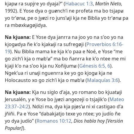
kjapꞹ ra supjre yo dyaja?” (
Habacuc 1:​3
,
Martín Nieto,
1992). E Yose dya o guɇnchʼi ne profeta ma bo tsjapꞹ
yo trʼønꞹ, pe o jyɇzi ro junsʼꞹji kja ne Biblia yo trʼønꞹ pa
ra mbøxkꞹgøjidya.
Na kjuana:
E Yose dya janrra na joo yo na sʼoo yo na
kjogꞹdya ñe kʼo kjakꞹji ra sufregøji (
Proverbios 6:​16-
19
). Nu Biblia mama ke kja kʼo paa e Noé, e Yose “me
go zichʼi kja o mꞹbʼꞹ” ma bo ñanrra ke kʼo ntee me mi
kjaji kʼo na sʼoo kja nu Xoñijumꞹ (
Génesis 6:​5, 6
).
Ngekʼua ri unꞹji nguenrra ke yo go kjogꞹ kja ne
Holocausto xo go zichʼi kja o mꞹbʼꞹ (
Malaquías 3:6
).
Na kjuana:
Kja nu siglo dʼaja, yo romano bo kjuatꞹji
Jerusalén, y e Yose bo jyɇzi angezeji o tsjajikʼo (
Mateo
23:37–24:2
). Ndizi ma, dya kja pjøsʼꞹ ni xi castigao dʼa
jñiñi. Pa e Yose “dabakjatjo texe yo ntee; yo judío ñe
yo dya judío” (
Romanos 10:​12
,
Dios habla hoy [Versión
Popular]
).