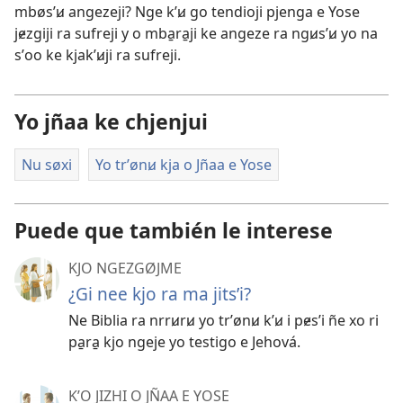
mbøsʼꞹ angezeji? Nge kʼꞹ go tendioji pjenga e Yose
jɇzgiji ra sufreji y o mba̱ra̱ji ke angeze ra ngꞹsʼꞹ yo na
sʼoo ke kjakʼꞹji ra sufreji.
Yo jñaa ke chjenjui
Nu søxi
Yo trʼønꞹ kja o Jñaa e Yose
Puede que también le interese
KJO NGEZGØJME
¿Gi nee kjo ra ma jitsʼi?
Ne Biblia ra nrrꞹrꞹ yo trʼønꞹ kʼꞹ i pɇsʼi ñe xo ri
pa̱ra̱ kjo ngeje yo testigo e Jehová.
KʼO JIZHI O JÑAA E YOSE