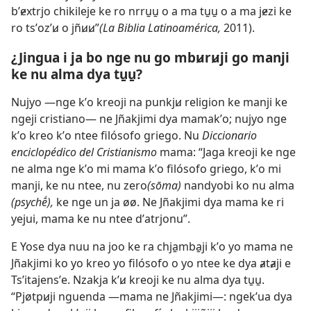
bʼɇxtrjo chikileje ke ro nrru̱u̱ o a ma tu̱u̱ o a ma jɇzi ke
ro tsʼozʼꞹ o jñꞹꞹ”​
(La Biblia Latinoamérica,
2011).
¿Jingua i ja bo nge nu go mbꞹrꞹji go manji
ke nu alma dya tu̱u̱?
Nujyo —nge kʼo kreoji na punkjꞹ religion ke manji ke
ngeji cristiano— ne Jñakjimi dya mamakʼo; nujyo nge
kʼo kreo kʼo ntee
filósofo griego
. Nu
Diccionario
enciclopédico del Cristianismo
mama: “Jaga kreoji ke nge
ne alma nge kʼo mi mama kʼo filósofo griego, kʼo mi
manji, ke nu ntee, nu zero
(sōma)
nandyobi ko nu alma
(psychḗ),
ke nge un ja øø. Ne Jñakjimi dya mama ke ri
yejui, mama ke nu ntee dʼatrjonu”.
E Yose dya nuu na joo ke ra chja̱mba̱ji kʼo yo mama ne
Jñakjimi ko yo kreo yo filósofo o yo ntee ke dya ⱥtⱥji e
Tsʼitajensʼe. Nzakja kʼꞹ kreoji ke
nu alma dya tu̱u̱
.
“Pjøtpꞹji nguenda —mama ne Jñakjimi—: ngekʼua dya