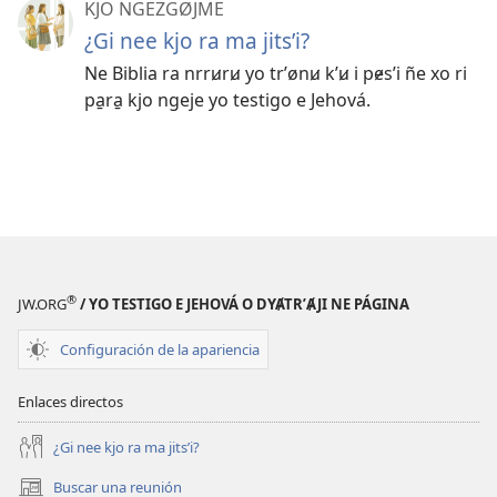
KJO NGEZGØJME
¿Gi nee kjo ra ma jitsʼi?
Ne Biblia ra nrrꞹrꞹ yo trʼønꞹ kʼꞹ i pɇsʼi ñe xo ri
pa̱ra̱ kjo ngeje yo testigo e Jehová.
®
JW.ORG
/ YO TESTIGO E JEHOVÁ O DYA̸TRʼA̸JI NE PÁGINA
Configuración de la apariencia
Enlaces directos
¿Gi nee kjo ra ma jitsʼi?
Buscar una reunión
(abre