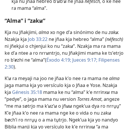
kja nu jñaa hebreo bʼꞹbʼꞹ ne jñaa
néfesch,
o ke nee
ra mama “alma”.
“Alma” i “zakꞹ”
Kja nu Jñakjimi,
alma
xo nge dʼa sinónimo de nu
zakꞹ.
Nzakja kja
Job 33:22
ne jñaa kja hebreo “alma”
(néfesch)
ni jñekjui o chjenjui ko nu “zakꞹ”. Nzakja ma ra mama
ke dʼa ntee a ro nrrꞹntrjo, nu Jñakjimi mama ke tsʼetrjo
ro bʼɇzhi ne “alma”​(
Éxodo 4:​19;
Jueces 9:​17;
Filipenses
2:​30
).
Kʼꞹ ra meyaji na joo ne jñaa kʼo nee ra mama ne
alma
jaga mama kja yo versículo kja o Jñaa e Yose. Nzakja
kja
Génesis 35:18
mama ke nu “alma” kʼe nrrinxꞹ ma
“pedye”, o jaga mama nu version
Torres Amat
, angeze
“me ma søtrjo ma kʼꞹzʼꞹ o jñꞹꞹ ngekʼua dya ro nrru̱u̱”
Kʼe jñaa kʼo nee ra mama nge ke o vida o nu zakꞹ
bɇchʼi ro nrru̱u̱ o a ma tu̱trjo. Ngekʼua kja yo nandyo
Biblia manji kja yo versículo ke kʼe nrrinxꞹ “a ma