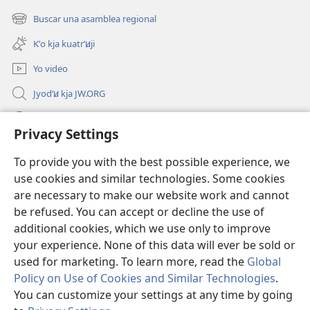
una
Buscar una asamblea regional
(abre
nueva
una
ventana)
Kʼo kja kuatrʼꞹji
nueva
ventana)
Yo video
Jyodʼꞹ kja JW.ORG
Ra pjøxkʼꞹ
Privacy Settings
Donaciones
(abre
To provide you with the best possible experience, we
una
use cookies and similar technologies. Some cookies
nueva
BIBLIOTECA EN LÍNEA Watchtower™
are necessary to make our website work and cannot
(abre
ventana)
be refused. You can accept or decline the use of
una
®
JW Hub
nueva
additional cookies, which we use only to improve
(abre
ventana)
una
your experience. None of this data will ever be sold or
nueva
used for marketing. To learn more, read the
Global
ventana)
Policy on Use of Cookies and Similar Technologies
.
You can customize your settings at any time by going
Copyright
© 2026 Watch Tower Bible and Tract Society of Pennsylvania.
NU KʼO DYA RI TSJAGE
|
DYA KJO RA XIKʼOJI PJE RI JÑUSʼU̸GEBA
|