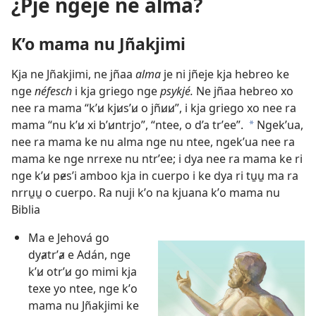
¿Pje ngeje ne alma?
K’o mama nu Jñakjimi
Kja ne Jñakjimi, ne jñaa
alma
je ni jñeje kja hebreo ke
nge
néfesch
i kja griego nge
psykjé.
Ne jñaa hebreo xo
nee ra mama “kʹꞹ kjꞹsʼꞹ o jñꞹꞹ”, i kja griego xo nee ra
mama “nu kʹꞹ xi bʼꞹntrjo”, “ntee, o d’a trʹee”.
Ngekʼua,
a
nee ra mama ke nu alma nge nu ntee, ngekʼua nee ra
mama ke nge nrrexe nu ntrʼee; i dya nee ra mama ke ri
nge kʼꞹ pɇsʼi amboo kja in cuerpo i ke dya ri tu̱u̱ ma ra
nrru̱u̱ o cuerpo. Ra nuji kʼo na kjuana kʼo mama nu
Biblia
Ma e Jehová go
dyⱥtrʼⱥ e Adán, nge
kʼꞹ otrʼꞹ go mimi kja
texe yo ntee, nge kʼo
mama nu Jñakjimi ke