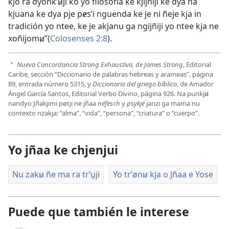
kjo ra dyonkʼꞹji ko yo filosofía ke kjijñiji ke dya na
kjuana ke dya pje pɇsʼi nguenda ke je ni ñeje kja in
tradición yo ntee, ke je akjanu ga ngijñiji yo ntee kja ne
xoñijomꞹ”​(
Colosenses 2:8
).
Nueva Concordancia Strong Exhaustiva, de James Strong
, Editorial
a
Caribe, sección “Diccionario de palabras hebreas y arameas”, página
89, entrada número 5315, y
Diccionario del griego bíblico
, de Amador
Ángel García Santos, Editorial Verbo Divino, página 926. Na punkjꞹ
nandyo Jñakjimi pøtji ne jñaa
néfesch
y
psykjé
janzi ga mama nu
contexto nzakja: “alma”, “vida”, “persona”, “criatura” o “cuerpo”.
Yo jñaa ke chjenjui
Nu zakꞹ ñe ma ra trʼu̱ji
Yo trʼønꞹ kja o Jñaa e Yose
Puede que también le interese