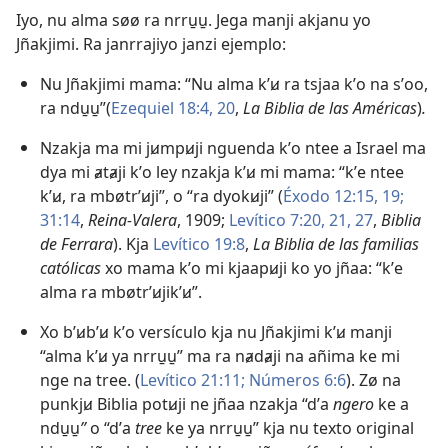
Iyo, nu alma søø ra nrru̱u̱. Jega manji akjanu yo
Jñakjimi. Ra janrrajiyo janzi ejemplo:
Nu Jñakjimi mama: “Nu alma kʼꞹ ra tsjaa kʼo na sʼoo,
ra ndu̱u̱”​(
Ezequiel 18:4,
20
,
La Biblia de las Américas
)
.
Nzakja ma mi jꞹmpꞹji nguenda kʼo ntee a Israel ma
dya mi ⱥtⱥji kʼo ley nzakja kʼꞹ mi mama: “kʼe ntee
kʼꞹ, ra mbøtrʼꞹji”, o “ra dyokꞹji” (
Éxodo 12:15,
19;
31:14
,
Reina-Valera
, 1909;
Levítico 7:20, 21,
27
,
Biblia
de Ferrara
). Kja
Levítico 19:8
,
La Biblia de las familias
católicas
xo mama kʼo mi kjaapꞹji ko yo jñaa: “kʼe
alma ra mbøtrʼꞹjikʼꞹ”.
Xo bʼꞹbʼꞹ kʼo versículo kja nu Jñakjimi kʼꞹ manji
“alma kʼꞹ ya nrru̱u̱” ma ra nⱥdⱥji na añima ke mi
nge na tree. (
Levítico 21:11;
Números 6:6
). Zø na
punkjꞹ Biblia potꞹji ne jñaa nzakja “dʼa
ngero
ke a
ndu̱u̱
”
o “dʼa
tree
ke ya nrru̱u̱” kja nu texto original