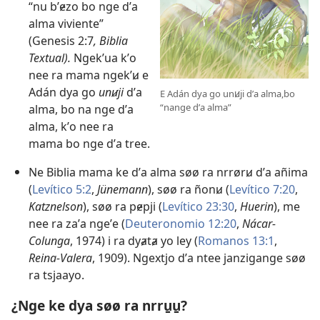
“nu bʼɇzo bo nge dʼa
alma viviente”
(Genesis 2:7
, Biblia
Textual).
Ngekʼua kʼo
nee ra mama ngekʼꞹ e
Adán dya go
unꞹji
dʼa
E Adán dya go unꞹji dʼa alma,​bo
“nange dʼa alma”
alma, ​bo na nge dʼa
alma, kʼo nee ra
mama bo nge dʼa tree.
Ne Biblia mama ke dʼa alma søø ra nrrørꞹ dʼa añima
(
Levítico 5:2
,
Jünemann
), søø ra ñonꞹ (
Levítico 7:​20
,
Katznelson
), søø ra pɇpji (
Levítico 23:30
,
Huerin
), me
nee ra zaʼa ngeʼe (
Deuteronomio 12:20
,
Nácar-
Colunga
, 1974) i ra dyⱥtⱥ yo ley (
Romanos 13:1
,
Reina-Valera
, 1909). Ngextjo dʼa ntee janzigange søø
ra tsjaayo.
¿Nge ke dya søø ra nrru̱u̱?