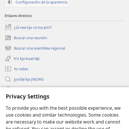
Configuración de la apariencia
Enlaces directos
¿Gi nee kjo ra ma jitsʼi?
Buscar una reunión
(abre
una
Buscar una asamblea regional
(abre
nueva
una
ventana)
Kʼo kja kuatrʼꞹji
nueva
ventana)
Yo video
Jyodʼꞹ kja JW.ORG
Ra pjøxkʼꞹ
Privacy Settings
Donaciones
(abre
To provide you with the best possible experience, we
una
use cookies and similar technologies. Some cookies
nueva
BIBLIOTECA EN LÍNEA Watchtower™
are necessary to make our website work and cannot
(abre
ventana)
be refused. You can accept or decline the use of
una