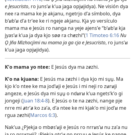
e Jesucristo
, ro junsʼꞹ kʼua jaga opjꞹjidya). Ne visión dya
nee ra mama ke je akjanu, ngetrjo dʼa símbolo, dya
bʼꞹbʼꞹ dʼa trʹee ke ri ngeje akjanu. Kja yo versículo
mama ma e Jesús ro nanga na yeje ajensʼe “bʼꞹbʼꞹ kja
jyasʼꞹ kʼua ja dya kjo søø ra chɇzhi”​(
1 Timoteo 6:​16
Nu
O̱ Jña Mizhocjimi nu mama ja ga cja e Jesucristo
, ro junsʼꞹ
kʼua jaga opjꞹjidya).
Kʼo mama yo ntee:
E Jesús dya ma zɇzhi.
Kʼo na kjuana:
E Jesús ma zɇzhi i dya kjo mi su̱u̱. Ma
kjo kʼo ntee ke ma jodʼꞹji e Jesús i mi neji ro zꞹrꞹji
angeze, e Jesús dya mi su̱u̱ o ndꞹrꞹ kʼua ngetsʼkʼo gi
jongeji (
Juan 18:​4-8
). E Jesús o te na zɇzhi, nange pje
nrre mi ⱥtrʼⱥ ko zaʼa, dʼa ntee ke mi kjakʼo mi jodʼꞹ me
rgua zɇzhi​(
Marcos 6:3
).
Nakʼua ¿Pjekja o mbøsʼꞹji e Jesús ro nrrꞹsʼꞹ nu zaʼa nu
ja ro nrrꞹzꞹji? ¿Pjekja otrʼꞹ go nrru̱u̱ e Jesús ke nange