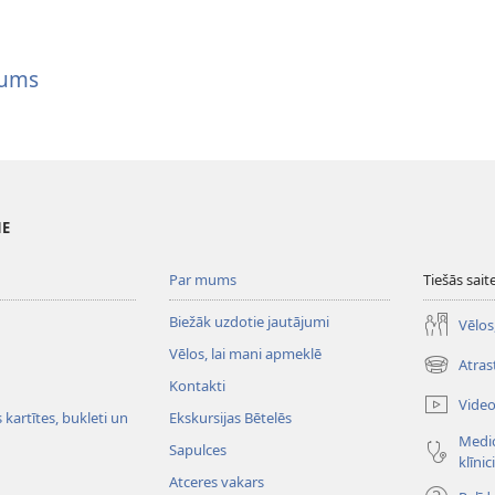
mums
NE
Par mums
Tiešās sait
Biežāk uzdotie jautājumi
Vēlos
Vēlos, lai mani apmeklē
Atras
(opens
Kontakti
new
Vide
window)
kartītes, bukleti un
Ekskursijas Bētelēs
Medic
Sapulces
klīnic
Atceres vakars