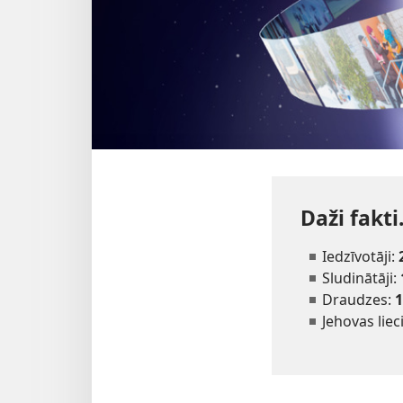
Daži fakti
Iedzīvotāji:
Sludinātāji:
Draudzes:
1
Jehovas liec