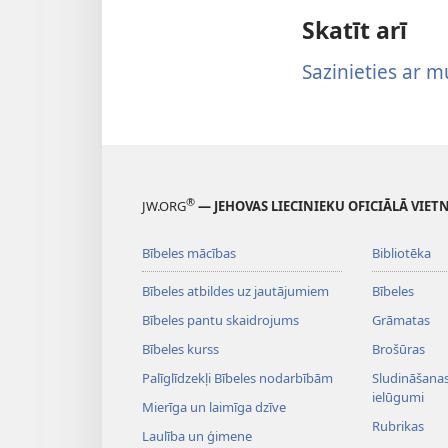
Skatīt arī
Sazinieties ar 
®
JW.ORG
— JEHOVAS LIECINIEKU OFICIĀLĀ VIET
Bībeles mācības
Bibliotēka
Bībeles atbildes uz jautājumiem
Bībeles
Bībeles pantu skaidrojums
Grāmatas
Bībeles kurss
Brošūras
Palīglīdzekļi Bībeles nodarbībām
Sludināšanas 
ielūgumi
Mierīga un laimīga dzīve
Rubrikas
Laulība un ģimene