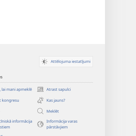
Attēlojuma iestatījumi
es
, lai mani apmeklē
Atrast sapulci
(opens
new
t kongresu
Kas jauns?
window)
o
Meklēt
īniskā informācija
Informācija varas
istiem
pārstāvjiem