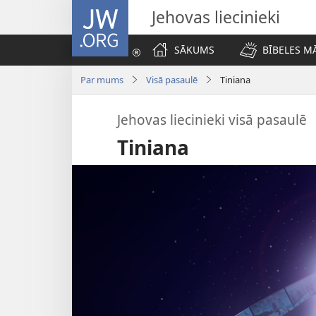
JW.ORG
Jehovas liecinieki
SĀKUMS
BĪBELES M
Par mums
Visā pasaulē
Tiniana
Jehovas liecinieki visā pasaulē
Tiniana