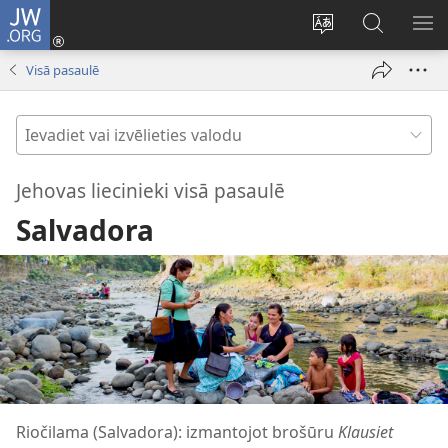
JW.ORG
Pieteikties
(opens
Mainīt
Meklēt
PA
new
vietnes
vietnē
IZV
Visā pasaulē
window)
valodu
JW.ORG
Ievadiet
vai
izvēlieties
Jehovas liecinieki visā pasaulē
valodu
Salvadora
Riočilama (Salvadora): izmantojot brošūru
Klausiet