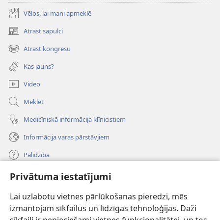
Vēlos, lai mani apmeklē
Atrast sapulci
(opens
new
Atrast kongresu
(opens
window)
new
Kas jauns?
window)
Video
Meklēt
Medicīniskā informācija klīnicistiem
Informācija varas pārstāvjiem
Palīdzība
Privātuma iestatījumi
Ziedojumi
(opens
new
Lai uzlabotu vietnes pārlūkošanas pieredzi, mēs
window)
Sargtorņa TIEŠSAISTES BIBLIOTĒKA
izmantojam sīkfailus un līdzīgas tehnoloģijas. Daži
(opens