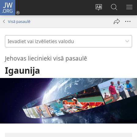
JW.ORG
Pieteikties
(opens
Mainīt
Meklēt
PA
new
vietnes
vietnē
IZV
Visā pasaulē
window)
valodu
JW.ORG
Ievadiet
vai
izvēlieties
Jehovas liecinieki visā pasaulē
valodu
Igaunija