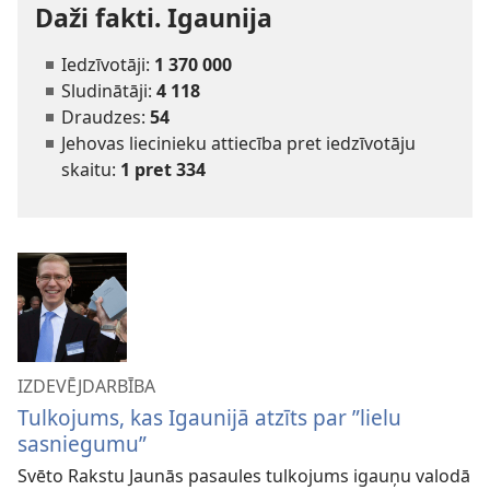
Daži fakti. Igaunija
Iedzīvotāji:
1 370 000
Sludinātāji:
4 118
Draudzes:
54
Jehovas liecinieku attiecība pret iedzīvotāju
skaitu:
1 pret 334
IZDEVĒJDARBĪBA
Tulkojums, kas Igaunijā atzīts par ”lielu
sasniegumu”
Svēto Rakstu Jaunās pasaules tulkojums igauņu valodā