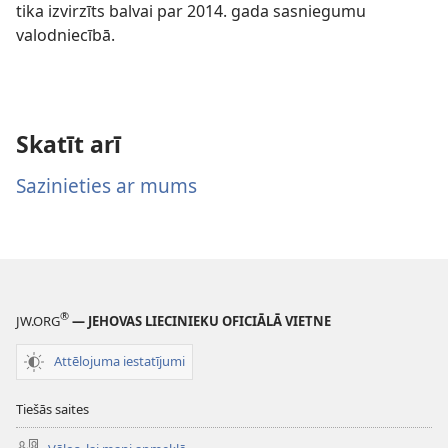
tika izvirzīts balvai par 2014. gada sasniegumu
valodniecībā.
Skatīt arī
Sazinieties ar mums
®
JW.ORG
— JEHOVAS LIECINIEKU OFICIĀLĀ VIETNE
Attēlojuma iestatījumi
Tiešās saites