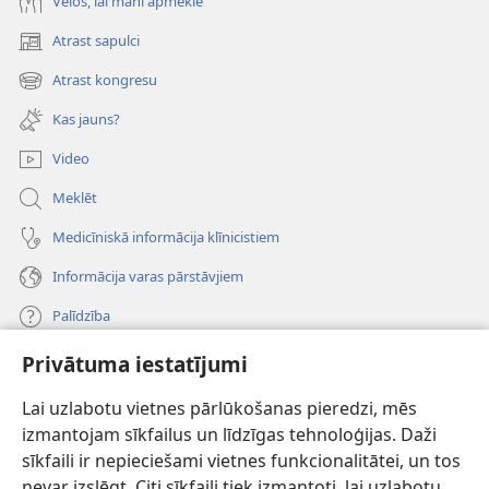
Vēlos, lai mani apmeklē
Atrast sapulci
(opens
new
Atrast kongresu
(opens
window)
new
Kas jauns?
window)
Video
Meklēt
Medicīniskā informācija klīnicistiem
Informācija varas pārstāvjiem
Palīdzība
Privātuma iestatījumi
Ziedojumi
(opens
new
Lai uzlabotu vietnes pārlūkošanas pieredzi, mēs
window)
Sargtorņa TIEŠSAISTES BIBLIOTĒKA
izmantojam sīkfailus un līdzīgas tehnoloģijas. Daži
(opens
sīkfaili ir nepieciešami vietnes funkcionalitātei, un tos
new
®
JW Hub
window)
nevar izslēgt. Citi sīkfaili tiek izmantoti, lai uzlabotu