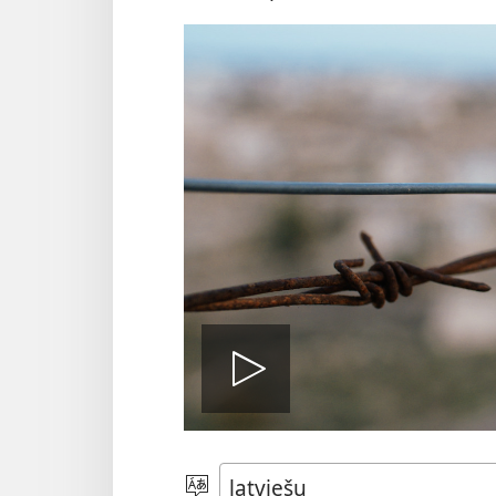
Atskaņot
video
Izvēlieties