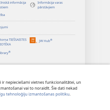
īniskā informācija
Informācija varas
istiem
pārstāvjiem
zība
ojumi
torņa TIEŠSAISTES
®
JW Hub
(opens
LIOTĒKA
new
®
window)
ibrary
 ir nepieciešami vietnes funkcionalitātei, un
u izmantošanai vai to noraidīt. Šie dati nekad
dzīgu tehnoloģiju izmantošanas politiku
.
POLITIKA
|
PRIVĀTUMA IESTATĪJUMI