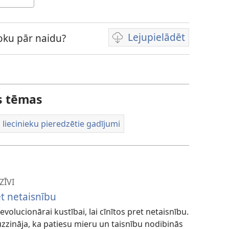
Lejupielādēt
roku pār naidu?
Video
lejupielādes
iespējas
ās tēmas
 liecinieku pieredzētie gadījumi
ZĪVI
et netaisnību
evolucionārai kustībai, lai cīnītos pret netaisnību.
uzzināja, ka patiesu mieru un taisnību nodibinās