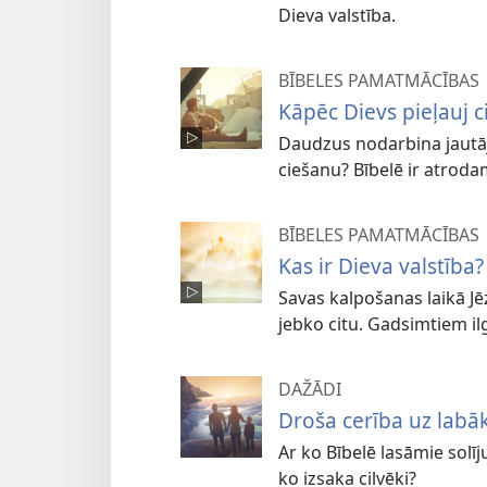
Dieva valstība.
BĪBELES PAMATMĀCĪBAS
Kāpēc Dievs pieļauj c
Daudzus nodarbina jautāj
ciešanu? Bībelē ir atroda
BĪBELES PAMATMĀCĪBAS
Kas ir Dieva valstība?
Savas kalpošanas laikā Jē
jebko citu. Gadsimtiem ilgi
DAŽĀDI
Droša cerība uz labā
Ar ko Bībelē lasāmie sol
ko izsaka cilvēki?