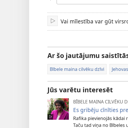
valodu
Vai mīlestība var gūt virs
Atskaņot
Ar šo jautājumu saistīt
Bībele maina cilvēku dzīvi
Jehovas
Jūs varētu interesēt
BĪBELE MAINA CILVĒKU D
Es gribēju cīnīties pr
Rafika pievienojās kādai r
Taču tad viņa no Bībeles 