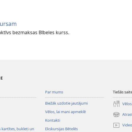
 kursam
aktīvs bezmaksas Bībeles kurss.
NE
Par mums
Tiešās sait
Biežāk uzdotie jautājumi
Vēlos
Vēlos, lai mani apmeklē
Atras
(opens
Kontakti
new
Vide
window)
kartītes, bukleti un
Ekskursijas Bētelēs