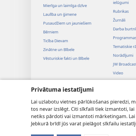
ielūgumi
Mierīga un laimīga dzīve
Rubrikas
Laulība un ģimene
Žurnāli
Pusaudžiem un jauniešiem
Darba burtnī
Bērniem
Programma
Ticība Dievam
Tematiskie rā
Zinātne un Bībele
Norādījumi
Vēsturiskie fakti un Bībele
JW Broadcas
Video
Mūzika
Privātuma iestatījumi
Uzvedumu au
Teatralizēti B
Lai uzlabotu vietnes pārlūkošanas pieredzi, mēs
tos nevar izslēgt. Citi sīkfaili tiek izmantoti, 
netiks pārdoti vai izmantoti mārketingam. Lai 
Jebkurā brīdī jūs varat pielāgot sīkfailu iesta
Copyright
© 2026 Watch Tower Bible an