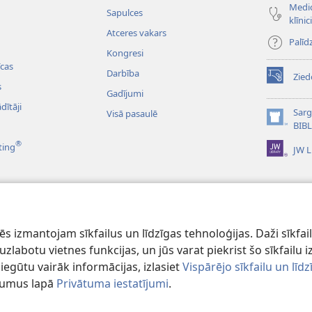
Medic
Sapulces
klīnic
Atceres vakars
Palīd
Kongresi
cas
Darbība
Zied
(opens
s
Gadījumi
new
dītāji
window)
Sarg
Visā pasaulē
(opens
BIB
new
®
ting
JW L
window)
dioieraksti
ībeles lasījumi
 izmantojam sīkfailus un līdzīgas tehnoloģijas. Daži sīkfaili
lai uzlabotu vietnes funkcijas, un jūs varat piekrist šo sīkfail
iegūtu vairāk informācijas, izlasiet
Vispārējo sīkfailu un lī
tījumus lapā
Privātuma iestatījumi
.
d Tract Society of Pennsylvania.
LIETOŠANAS NOTEIKUMI
|
PRIVĀTUMA 