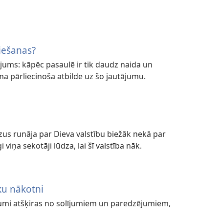
iešanas?
ums: kāpēc pasaulē ir tik daudz naida un
ma pārliecinoša atbilde uz šo jautājumu.
zus runāja par Dieva valstību biežāk nekā par
 viņa sekotāji lūdza, lai šī valstība nāk.
ku nākotni
ījumi atšķiras no solījumiem un paredzējumiem,