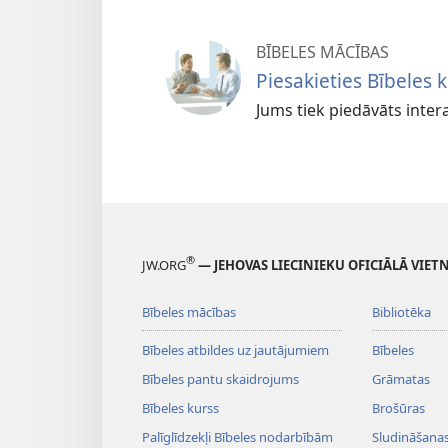
BĪBELES MĀCĪBAS
Piesakieties Bībeles
Jums tiek piedāvāts inter
®
JW.ORG
— JEHOVAS LIECINIEKU OFICIĀLĀ VIET
Bībeles mācības
Bibliotēka
Bībeles atbildes uz jautājumiem
Bībeles
Bībeles pantu skaidrojums
Grāmatas
Bībeles kurss
Brošūras
Palīglīdzekļi Bībeles nodarbībām
Sludināšanas 