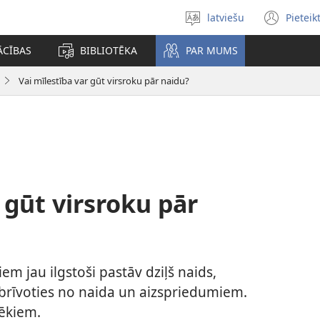
latviešu
Pieteik
Izvēlieties
(op
valodu
new
ĀCĪBAS
BIBLIOTĒKA
PAR MUMS
win
Vai mīlestība var gūt virsroku pār naidu?
 gūt virsroku pār
em jau ilgstoši pastāv dziļš naids,
tbrīvoties no naida un aizspriedumiem.
vēkiem.