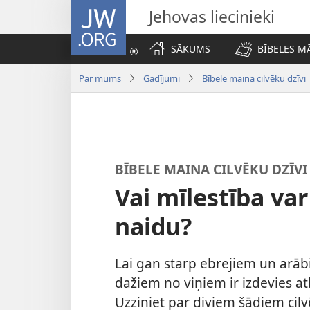
JW.ORG
Jehovas liecinieki
SĀKUMS
BĪBELES M
Par mums
Gadījumi
Bībele maina cilvēku dzīvi
BĪBELE MAINA CILVĒKU DZĪVI
Vai mīlestība var
naidu?
Lai gan starp ebrejiem un arābi
dažiem no viņiem ir izdevies a
Uzziniet par diviem šādiem cil