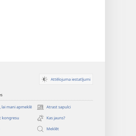
Attēlojuma iestatījumi
es
, lai mani apmeklē
Atrast sapulci
(opens
new
t kongresu
Kas jauns?
window)
o
Meklēt