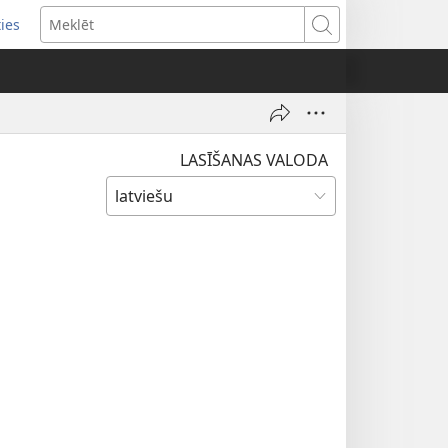
ties
ens
Meklēt
dow)
LASĪŠANAS VALODA