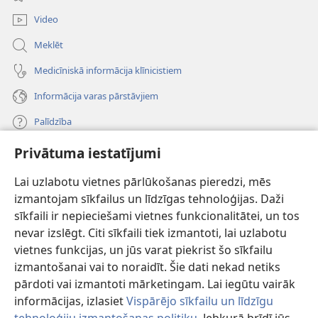
window)
Video
Meklēt
Medicīniskā informācija klīnicistiem
Informācija varas pārstāvjiem
Palīdzība
Privātuma iestatījumi
Ziedojumi
(opens
new
Lai uzlabotu vietnes pārlūkošanas pieredzi, mēs
window)
Sargtorņa TIEŠSAISTES BIBLIOTĒKA
izmantojam sīkfailus un līdzīgas tehnoloģijas. Daži
(opens
sīkfaili ir nepieciešami vietnes funkcionalitātei, un tos
new
®
JW Hub
window)
nevar izslēgt. Citi sīkfaili tiek izmantoti, lai uzlabotu
(opens
vietnes funkcijas, un jūs varat piekrist šo sīkfailu
new
®
JW Library
window)
izmantošanai vai to noraidīt. Šie dati nekad netiks
pārdoti vai izmantoti mārketingam. Lai iegūtu vairāk
informācijas, izlasiet
Vispārējo sīkfailu un līdzīgu