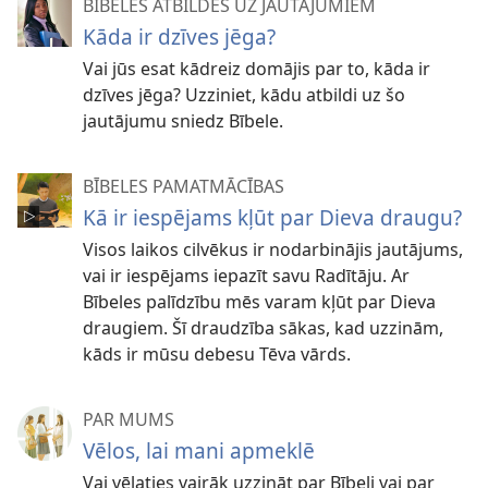
BĪBELES ATBILDES UZ JAUTĀJUMIEM
Kāda ir dzīves jēga?
Vai jūs esat kādreiz domājis par to, kāda ir
dzīves jēga? Uzziniet, kādu atbildi uz šo
jautājumu sniedz Bībele.
BĪBELES PAMATMĀCĪBAS
Kā ir iespējams kļūt par Dieva draugu?
Visos laikos cilvēkus ir nodarbinājis jautājums,
vai ir iespējams iepazīt savu Radītāju. Ar
Bībeles palīdzību mēs varam kļūt par Dieva
draugiem. Šī draudzība sākas, kad uzzinām,
kāds ir mūsu debesu Tēva vārds.
PAR MUMS
Vēlos, lai mani apmeklē
Vai vēlaties vairāk uzzināt par Bībeli vai par