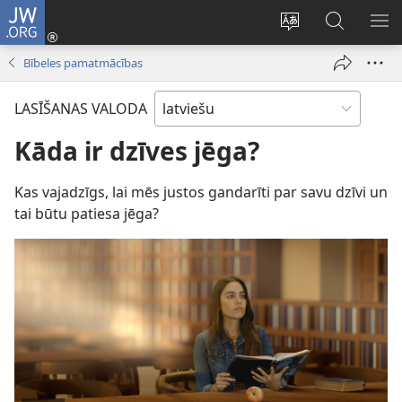
JW.ORG
Pieteikties
(opens
Mainīt
Meklēt
PA
new
vietnes
vietnē
IZV
Bībeles pamatmācības
window)
valodu
JW.ORG
LASĪŠANAS VALODA
Kāda ir dzīves jēga?
Kas vajadzīgs, lai mēs justos gandarīti par savu dzīvi un
tai būtu patiesa jēga?