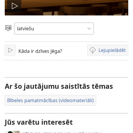
Atskaņot
video
Izvēlieties
valodu
Lejupielādēt
Kāda ir dzīves jēga?
Atskaņot
Video
lejupielādes
iespējas
Ar šo jautājumu saistītās tēmas
Bībeles pamatmācības (videomateriāli)
Jūs varētu interesēt