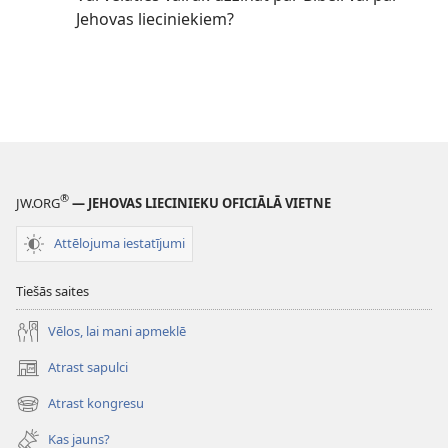
Jehovas lieciniekiem?
®
JW.ORG
— JEHOVAS LIECINIEKU OFICIĀLĀ VIETNE
Attēlojuma iestatījumi
Tiešās saites
Vēlos, lai mani apmeklē
Atrast sapulci
(opens
new
Atrast kongresu
(opens
window)
new
Kas jauns?