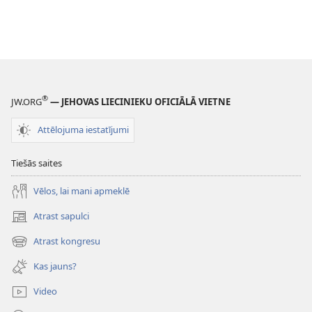
®
JW.ORG
— JEHOVAS LIECINIEKU OFICIĀLĀ VIETNE
Attēlojuma iestatījumi
Tiešās saites
Vēlos, lai mani apmeklē
Atrast sapulci
(opens
new
Atrast kongresu
(opens
window)
new
Kas jauns?
window)
Video