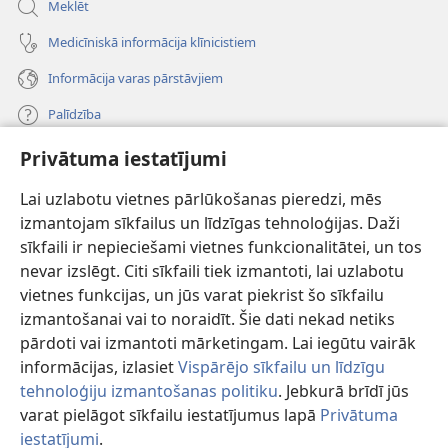
Meklēt
Medicīniskā informācija klīnicistiem
Informācija varas pārstāvjiem
Palīdzība
Privātuma iestatījumi
Ziedojumi
(opens
new
Lai uzlabotu vietnes pārlūkošanas pieredzi, mēs
window)
Sargtorņa TIEŠSAISTES BIBLIOTĒKA
izmantojam sīkfailus un līdzīgas tehnoloģijas. Daži
(opens
sīkfaili ir nepieciešami vietnes funkcionalitātei, un tos
new
®
JW Hub
window)
nevar izslēgt. Citi sīkfaili tiek izmantoti, lai uzlabotu
(opens
vietnes funkcijas, un jūs varat piekrist šo sīkfailu
new
®
JW Library
window)
izmantošanai vai to noraidīt. Šie dati nekad netiks
pārdoti vai izmantoti mārketingam. Lai iegūtu vairāk
informācijas, izlasiet
Vispārējo sīkfailu un līdzīgu
tehnoloģiju izmantošanas politiku
. Jebkurā brīdī jūs
varat pielāgot sīkfailu iestatījumus lapā
Privātuma
Copyright
© 2026 Watch Tower Bible and Tract Society of Pennsylvania.
LIETOŠANAS NOTEIKUMI
|
PRIVĀTUMA POLITIKA
|
PRIVĀTUMA
iestatījumi
.