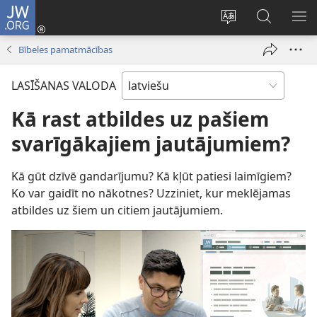
JW.ORG
Pieteikties
(opens
Mainīt
Meklēt
PA
new
vietnes
vietnē
IZV
Bībeles pamatmācības
window)
valodu
JW.ORG
LASĪŠANAS VALODA
Kā rast atbildes uz pašiem
svarīgākajiem jautājumiem?
Kā gūt dzīvē gandarījumu? Kā kļūt patiesi laimīgiem?
Ko var gaidīt no nākotnes? Uzziniet, kur meklējamas
atbildes uz šiem un citiem jautājumiem.