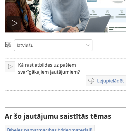
Atskaņot
video
Izvēlieties
valodu
Kā rast atbildes uz pašiem
Atskaņot
svarīgākajiem jautājumiem?
Lejupielādēt
Video
lejupielādes
iespējas
Ar šo jautājumu saistītās tēmas
Bībeles pamatmācības (videomateriāli)