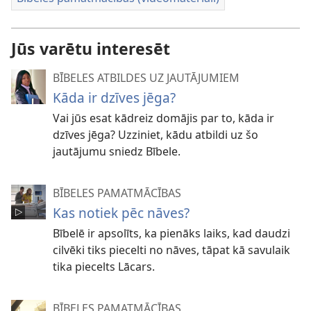
Jūs varētu interesēt
BĪBELES ATBILDES UZ JAUTĀJUMIEM
Kāda ir dzīves jēga?
Vai jūs esat kādreiz domājis par to, kāda ir
dzīves jēga? Uzziniet, kādu atbildi uz šo
jautājumu sniedz Bībele.
BĪBELES PAMATMĀCĪBAS
Kas notiek pēc nāves?
Bībelē ir apsolīts, ka pienāks laiks, kad daudzi
cilvēki tiks piecelti no nāves, tāpat kā savulaik
tika piecelts Lācars.
BĪBELES PAMATMĀCĪBAS