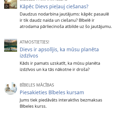
Kāpēc Dievs pieļauj ciešanas?
Daudzus nodarbina jautājums: kāpēc pasaulē
ir tik daudz naida un ciešanu? Bībelē ir
atrodama pārliecinoša atbilde uz šo jautājumu.
ATMOSTIETIES!
Dievs ir apsolījis, ka mūsu planēta
izdzīvos
Kāds ir pamats uzskatīt, ka mūsu planēta
izdzīvos un ka tās nākotne ir droša?
BĪBELES MĀCĪBAS
Piesakieties Bībeles kursam
Jums tiek piedāvāts interaktīvs bezmaksas
Bībeles kurss.