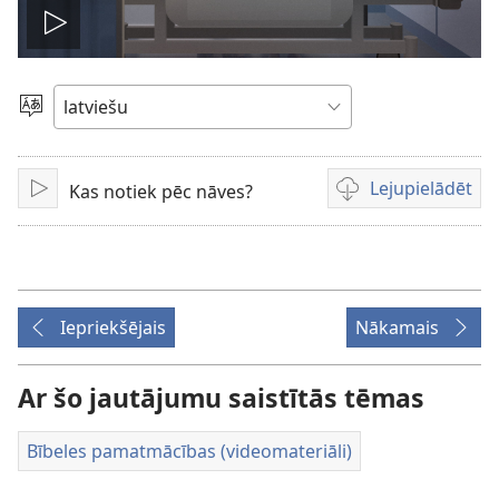
Atskaņot
video
Izvēlieties
valodu
Lejupielādēt
Kas notiek pēc nāves?
Atskaņot
Video
lejupielādes
iespējas
Iepriekšējais
Nākamais
Ar šo jautājumu saistītās tēmas
Bībeles pamatmācības (videomateriāli)