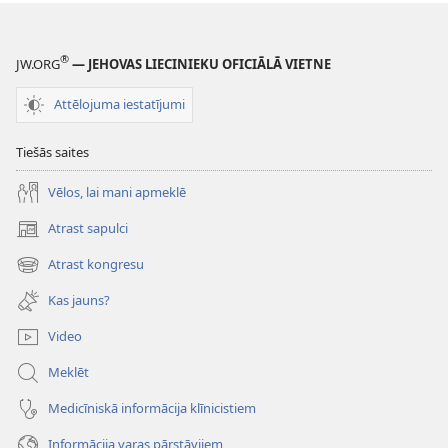
®
JW.ORG
— JEHOVAS LIECINIEKU OFICIĀLĀ VIETNE
Attēlojuma iestatījumi
Tiešās saites
Vēlos, lai mani apmeklē
Atrast sapulci
(opens
new
Atrast kongresu
(opens
window)
new
Kas jauns?
window)
Video
Meklēt
Medicīniskā informācija klīnicistiem
Informācija varas pārstāvjiem