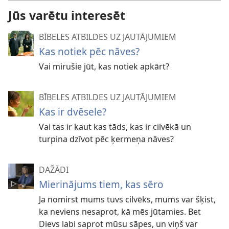
Jūs varētu interesēt
BĪBELES ATBILDES UZ JAUTĀJUMIEM
Kas notiek pēc nāves?
Vai mirušie jūt, kas notiek apkārt?
BĪBELES ATBILDES UZ JAUTĀJUMIEM
Kas ir dvēsele?
Vai tas ir kaut kas tāds, kas ir cilvēkā un
turpina dzīvot pēc ķermeņa nāves?
DAŽĀDI
Mierinājums tiem, kas sēro
Ja nomirst mums tuvs cilvēks, mums var šķist,
ka neviens nesaprot, kā mēs jūtamies. Bet
Dievs labi saprot mūsu sāpes, un viņš var