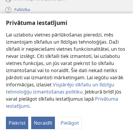
Palīdzība
Privātuma iestatījumi
Ziedojumi
(opens
new
Lai uzlabotu vietnes pārlūkošanas pieredzi, mēs
window)
Sargtorņa TIEŠSAISTES BIBLIOTĒKA
izmantojam sīkfailus un līdzīgas tehnoloģijas. Daži
(opens
sīkfaili ir nepieciešami vietnes funkcionalitātei, un tos
new
®
JW Hub
window)
nevar izslēgt. Citi sīkfaili tiek izmantoti, lai uzlabotu
(opens
vietnes funkcijas, un jūs varat piekrist šo sīkfailu
new
®
JW Library
window)
izmantošanai vai to noraidīt. Šie dati nekad netiks
pārdoti vai izmantoti mārketingam. Lai iegūtu vairāk
informācijas, izlasiet
Vispārējo sīkfailu un līdzīgu
tehnoloģiju izmantošanas politiku
. Jebkurā brīdī jūs
varat pielāgot sīkfailu iestatījumus lapā
Privātuma
Copyright
© 2026 Watch Tower Bible and Tract Society of Pennsylvania.
LIETOŠANAS NOTEIKUMI
|
PRIVĀTUMA POLITIKA
|
PRIVĀTUMA
iestatījumi
.
Pa
IESTATĪJUMI
sa
Piekrist
Noraidīt
Pielāgot