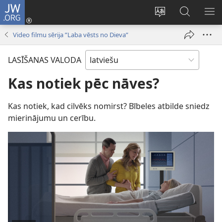
JW.ORG
Pieteikties
(opens
Mainīt
Meklēt
PA
new
vietnes
vietnē
IZV
Video filmu sērija ”Laba vēsts no Dieva”
window)
valodu
JW.ORG
LASĪŠANAS VALODA
Kas notiek pēc nāves?
Kas notiek, kad cilvēks nomirst? Bībeles atbilde sniedz
mierinājumu un cerību.