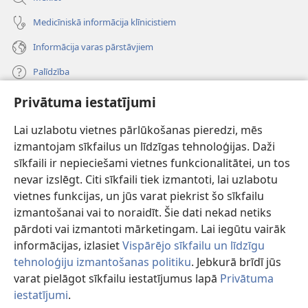
Medicīniskā informācija klīnicistiem
Informācija varas pārstāvjiem
Palīdzība
Privātuma iestatījumi
Ziedojumi
(opens
new
Lai uzlabotu vietnes pārlūkošanas pieredzi, mēs
window)
Sargtorņa TIEŠSAISTES BIBLIOTĒKA
izmantojam sīkfailus un līdzīgas tehnoloģijas. Daži
(opens
sīkfaili ir nepieciešami vietnes funkcionalitātei, un tos
new
®
JW Hub
window)
nevar izslēgt. Citi sīkfaili tiek izmantoti, lai uzlabotu
(opens
vietnes funkcijas, un jūs varat piekrist šo sīkfailu
new
®
JW Library
window)
izmantošanai vai to noraidīt. Šie dati nekad netiks
pārdoti vai izmantoti mārketingam. Lai iegūtu vairāk
informācijas, izlasiet
Vispārējo sīkfailu un līdzīgu
tehnoloģiju izmantošanas politiku
. Jebkurā brīdī jūs
varat pielāgot sīkfailu iestatījumus lapā
Privātuma
Copyright
© 2026 Watch Tower Bible and Tract Society of Pennsylvania.
LIETOŠANAS NOTEIKUMI
|
PRIVĀTUMA POLITIKA
|
PRIVĀTUMA
iestatījumi
.
Pa
IESTATĪJUMI