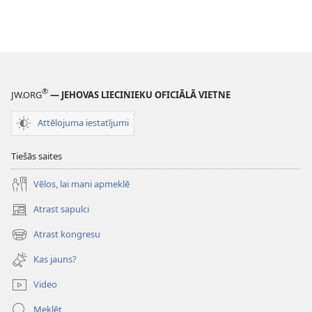
®
JW.ORG
— JEHOVAS LIECINIEKU OFICIĀLĀ VIETNE
Attēlojuma iestatījumi
Tiešās saites
Vēlos, lai mani apmeklē
Atrast sapulci
(opens
new
Atrast kongresu
(opens
window)
new
Kas jauns?
window)
Video
Meklēt