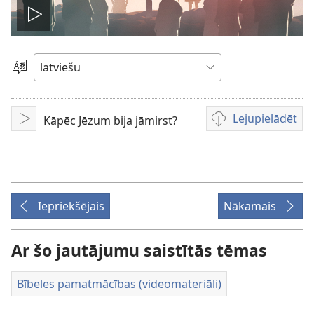
Atskaņot
video
Izvēlieties
valodu
Lejupielādēt
Kāpēc Jēzum bija jāmirst?
Atskaņot
Video
lejupielādes
iespējas
Iepriekšējais
Nākamais
Ar šo jautājumu saistītās tēmas
Bībeles pamatmācības (videomateriāli)