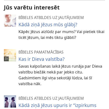
Jūs varētu interesēt
BĪBELES ATBILDES UZ JAUTĀJUMIEM
Kādā ziņā Jēzus mūs glābj?
Kāpēc Jēzus aizlūdz par mums? Vai pietiek tikai
ticēt Jēzum, lai mēs tiktu glābti?
BĪBELES PAMATMĀCĪBAS
Kas ir Dieva valstība?
Savas kalpošanas laikā Jēzus runāja par Dieva
valstību biežāk nekā par jebko citu.
Gadsimtiem ilgi viņa sekotāji lūdza, lai šī
valstība nāk.
BĪBELES ATBILDES UZ JAUTĀJUMIEM
Kādā ziņā Jēzus upuris ir ”izpirkums