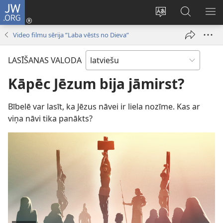
JW.ORG
Pieteikties
(opens
Mainīt
Meklēt
PA
new
vietnes
vietnē
IZV
Video filmu sērija ”Laba vēsts no Dieva”
window)
valodu
JW.ORG
LASĪŠANAS VALODA
Kāpēc Jēzum bija jāmirst?
Bībelē var lasīt, ka Jēzus nāvei ir liela nozīme. Kas ar
viņa nāvi tika panākts?