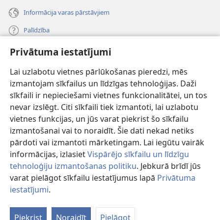
Informācija varas pārstāvjiem
Palīdzība
Privātuma iestatījumi
Ziedojumi
(opens
new
Lai uzlabotu vietnes pārlūkošanas pieredzi, mēs
window)
Sargtorņa TIEŠSAISTES BIBLIOTĒKA
izmantojam sīkfailus un līdzīgas tehnoloģijas. Daži
(opens
sīkfaili ir nepieciešami vietnes funkcionalitātei, un tos
new
®
JW Hub
window)
nevar izslēgt. Citi sīkfaili tiek izmantoti, lai uzlabotu
(opens
vietnes funkcijas, un jūs varat piekrist šo sīkfailu
new
®
JW Library
window)
izmantošanai vai to noraidīt. Šie dati nekad netiks
pārdoti vai izmantoti mārketingam. Lai iegūtu vairāk
informācijas, izlasiet
Vispārējo sīkfailu un līdzīgu
tehnoloģiju izmantošanas politiku
. Jebkurā brīdī jūs
Copyright
© 2026 Watch Tower Bible and Tract Society of Pennsylvania.
varat pielāgot sīkfailu iestatījumus lapā
Privātuma
LIETOŠANAS NOTEIKUMI
|
PRIVĀTUMA POLITIKA
|
PRIVĀTUMA
iestatījumi
.
Pa
IESTATĪJUMI
sa
Piekrist
Noraidīt
Pielāgot