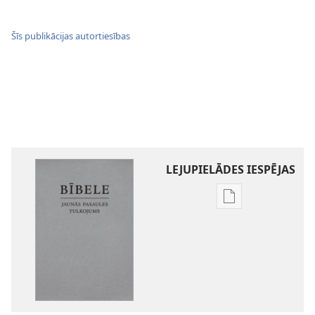
Šīs publikācijas autortiesības
LEJUPIELĀDES IESPĒJAS
Publikāciju
lejupielādes
iespējas
Bībele.
Jaunās
pasaules
tulkojums