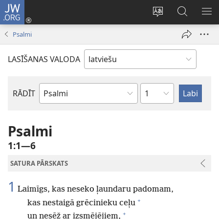
JW.ORG
Pieteikties
(opens
Mainīt
Meklēt
PA
new
vietnes
vietnē
IZV
Psalmi
window)
valodu
JW.ORG
LASĪŠANAS VALODA
Pēc
RĀDĪT
Pēc
nodaļām
Bībeles
grāmatām
Psalmi
1:1—6
SATURA PĀRSKATS
1
Laimīgs, kas neseko ļaundaru padomam,
+
kas nestaigā grēcinieku ceļu
+
un nesēž ar izsmējējiem,