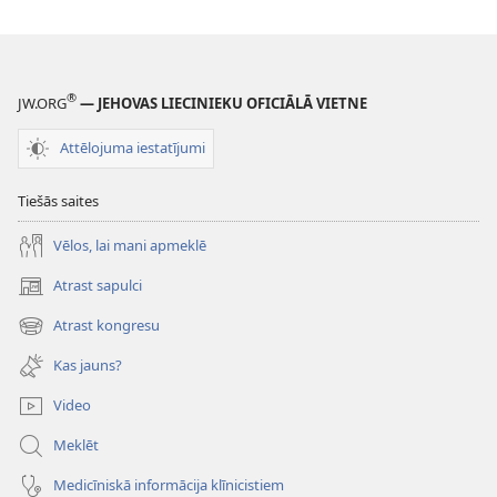
®
JW.ORG
— JEHOVAS LIECINIEKU OFICIĀLĀ VIETNE
Attēlojuma iestatījumi
Tiešās saites
Vēlos, lai mani apmeklē
Atrast sapulci
(opens
new
Atrast kongresu
(opens
window)
new
Kas jauns?
window)
Video
Meklēt
Medicīniskā informācija klīnicistiem