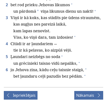
+
2
bet rod prieku Jehovas likumos
+
*
un pārdomā
viņa likumus dienu un nakti!
3
Viņš ir kā koks, kas stādīts pie ūdens straumēm,
kas augļus nes pareizā laikā,
kam lapas nenovīst.
+
Viss, ko viņš dara, tam izdosies!
4
Citādi ir ar ļaundariem —
tie ir kā pelavas, ko aizpūš vējš.
+
5
Ļaundari neizbēgs no soda
+
un grēcinieki taisno vidū nepaliks,
+
6
jo Jehova zina, kādu ceļu taisnie staigā,
+
bet ļaundaru ceļš pazudīs bez pēdām.
Iepriekšējais
Nākamais