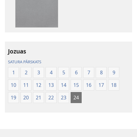
iespējas
Bībele.
Jaunās
pasaules
tulkojums
Jozuas
SATURA PĀRSKATS
1
2
3
4
5
6
7
8
9
10
11
12
13
14
15
16
17
18
19
20
21
22
23
24