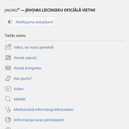
®
JW.ORG
— JEHOVAS LIECINIEKU OFICIĀLĀ VIETNE
Attēlojuma iestatījumi
Tiešās saites
Vēlos, lai mani apmeklē
Atrast sapulci
(opens
new
Atrast kongresu
(opens
window)
new
Kas jauns?
window)
Video
Meklēt
Medicīniskā informācija klīnicistiem
Informācija varas pārstāvjiem