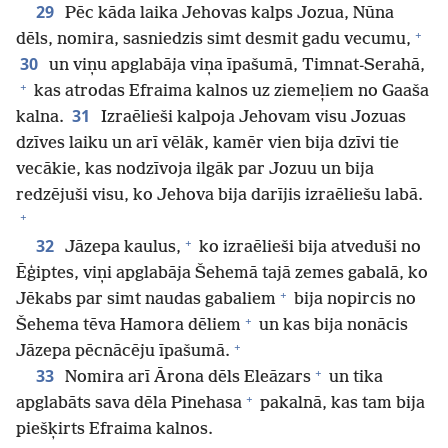
29
Pēc kāda laika Jehovas kalps Jozua, Nūna
+
dēls, nomira, sasniedzis simt desmit gadu vecumu,
30
un viņu apglabāja viņa īpašumā, Timnat-Serahā,
+
kas atrodas Efraima kalnos uz ziemeļiem no Gaaša
31
kalna.
Izraēlieši kalpoja Jehovam visu Jozuas
dzīves laiku un arī vēlāk, kamēr vien bija dzīvi tie
vecākie, kas nodzīvoja ilgāk par Jozuu un bija
redzējuši visu, ko Jehova bija darījis izraēliešu labā.
+
+
32
Jāzepa kaulus,
ko izraēlieši bija atveduši no
Ēģiptes, viņi apglabāja Šehemā tajā zemes gabalā, ko
+
Jēkabs par simt naudas gabaliem
bija nopircis no
+
Šehema tēva Hamora dēliem
un kas bija nonācis
+
Jāzepa pēcnācēju īpašumā.
+
33
Nomira arī Ārona dēls Eleāzars
un tika
+
apglabāts sava dēla Pinehasa
pakalnā, kas tam bija
piešķirts Efraima kalnos.