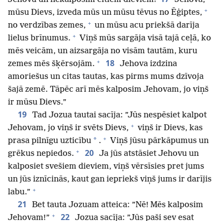
+
mūsu Dievs, izveda mūs un mūsu tēvus no Ēģiptes,
+
no verdzības zemes,
un mūsu acu priekšā darīja
+
lielus brīnumus.
Viņš mūs sargāja visā tajā ceļā, ko
mēs veicām, un aizsargāja no visām tautām, kuru
+
18
zemes mēs šķērsojām.
Jehova izdzina
amoriešus un citas tautas, kas pirms mums dzīvoja
šajā zemē. Tāpēc arī mēs kalposim Jehovam, jo viņš
ir mūsu Dievs.”
19
Tad Jozua tautai sacīja: ”Jūs nespēsiet kalpot
+
Jehovam, jo viņš ir svēts Dievs,
viņš ir Dievs, kas
+
*
prasa pilnīgu uzticību
.
Viņš jūsu pārkāpumus un
+
20
grēkus nepiedos.
Ja jūs atstāsiet Jehovu un
kalposiet svešiem dieviem, viņš vērsīsies pret jums
un jūs iznīcinās, kaut gan iepriekš viņš jums ir darījis
+
labu.”
21
Bet tauta Jozuam atteica: ”Nē! Mēs kalposim
+
22
Jehovam!”
Jozua sacīja: ”Jūs paši sev esat