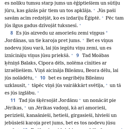
es noliku tumsu starp jums un ēģiptiešiem un sūtīju
+
jūru, kas gāzās pār tiem un tos apklāja.
Jūs paši
+
savām acīm redzējāt, ko es izdarīju Ēģiptē.
Pēc tam
+
jūs ilgus gadus dzīvojāt tuksnesī.
8
*
Es jūs aizvedu uz amoriešu zemi viņpus
+
Jordānas, un tie karoja pret jums.
Bet es viņus
nodevu jūsu varā, lai jūs iegūtu viņu zemi, un es
+
9
iznīcināju viņus jūsu priekšā.
Tad Moābas
ķēniņš Balaks, Cipora dēls, nolēma cīnīties ar
izraēliešiem. Viņš aicināja Bileāmu, Beora dēlu, lai
+
10
jūs nolādētu,
bet es negribēju Bileāmu
+
+
uzklausīt,
tāpēc viņš jūs vairākkārt svētīja,
un tā
+
es jūs izglābu.
+
11
Tad jūs šķērsojāt Jordānu
un nonācāt pie
+
Jērikas,
un Jērikas vadoņi, kā arī amorieši,
perizieši, kanaānieši, hetieši, girgasieši, hivieši un
jebūsieši karoja pret jums, bet es tos nodevu jūsu