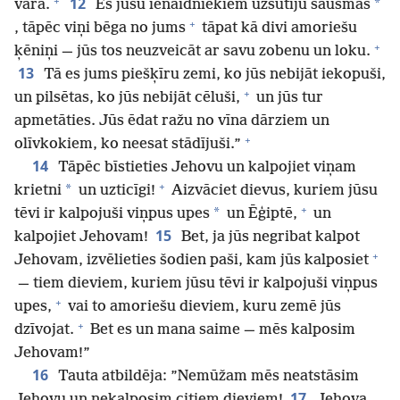
+
12
*
varā.
Es jūsu ienaidniekiem uzsūtīju šausmas
+
, tāpēc viņi bēga no jums
tāpat kā divi amoriešu
+
ķēniņi — jūs tos neuzveicāt ar savu zobenu un loku.
13
Tā es jums piešķīru zemi, ko jūs nebijāt iekopuši,
+
un pilsētas, ko jūs nebijāt cēluši,
un jūs tur
apmetāties. Jūs ēdat ražu no vīna dārziem un
+
olīvkokiem, ko neesat stādījuši.”
14
Tāpēc bīstieties Jehovu un kalpojiet viņam
+
*
krietni
un uzticīgi!
Aizvāciet dievus, kuriem jūsu
+
*
tēvi ir kalpojuši viņpus upes
un Ēģiptē,
un
15
kalpojiet Jehovam!
Bet, ja jūs negribat kalpot
+
Jehovam, izvēlieties šodien paši, kam jūs kalposiet
— tiem dieviem, kuriem jūsu tēvi ir kalpojuši viņpus
+
upes,
vai to amoriešu dieviem, kuru zemē jūs
+
dzīvojat.
Bet es un mana saime — mēs kalposim
Jehovam!”
16
Tauta atbildēja: ”Nemūžam mēs neatstāsim
17
Jehovu un nekalposim citiem dieviem!
Jehova,