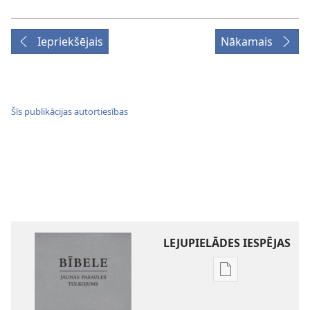
Iepriekšējais
Nākamais
Šīs publikācijas autortiesības
LEJUPIELĀDES IESPĒJAS
Publikāciju
lejupielādes