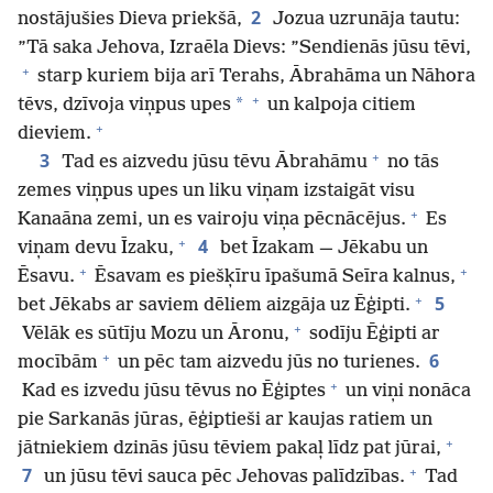
2
nostājušies Dieva priekšā,
Jozua uzrunāja tautu:
”Tā saka Jehova, Izraēla Dievs: ”Sendienās jūsu tēvi,
+
starp kuriem bija arī Terahs, Ābrahāma un Nāhora
+
*
tēvs, dzīvoja viņpus upes
un kalpoja citiem
+
dieviem.
+
3
Tad es aizvedu jūsu tēvu Ābrahāmu
no tās
zemes viņpus upes un liku viņam izstaigāt visu
+
Kanaāna zemi, un es vairoju viņa pēcnācējus.
Es
+
4
viņam devu Īzaku,
bet Īzakam — Jēkabu un
+
+
Ēsavu.
Ēsavam es piešķīru īpašumā Seīra kalnus,
+
5
bet Jēkabs ar saviem dēliem aizgāja uz Ēģipti.
+
Vēlāk es sūtīju Mozu un Āronu,
sodīju Ēģipti ar
+
6
mocībām
un pēc tam aizvedu jūs no turienes.
+
Kad es izvedu jūsu tēvus no Ēģiptes
un viņi nonāca
pie Sarkanās jūras, ēģiptieši ar kaujas ratiem un
+
jātniekiem dzinās jūsu tēviem pakaļ līdz pat jūrai,
+
7
un jūsu tēvi sauca pēc Jehovas palīdzības.
Tad