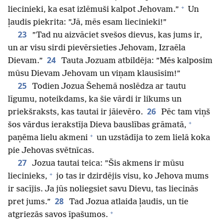
+
liecinieki, ka esat izlēmuši kalpot Jehovam.”
Un
ļaudis piekrita: ”Jā, mēs esam liecinieki!”
23
”Tad nu aizvāciet svešos dievus, kas jums ir,
un ar visu sirdi pievērsieties Jehovam, Izraēla
24
Dievam.”
Tauta Jozuam atbildēja: ”Mēs kalposim
mūsu Dievam Jehovam un viņam klausīsim!”
25
Todien Jozua Šehemā noslēdza ar tautu
līgumu, noteikdams, ka šie vārdi ir likums un
26
priekšraksts, kas tautai ir jāievēro.
Pēc tam viņš
+
šos vārdus ierakstīja Dieva bauslības grāmatā,
+
paņēma lielu akmeni
un uzstādīja to zem lielā koka
pie Jehovas svētnīcas.
27
Jozua tautai teica: ”Šis akmens ir mūsu
+
liecinieks,
jo tas ir dzirdējis visu, ko Jehova mums
ir sacījis. Ja jūs noliegsiet savu Dievu, tas liecinās
28
pret jums.”
Tad Jozua atlaida ļaudis, un tie
+
atgriezās savos īpašumos.