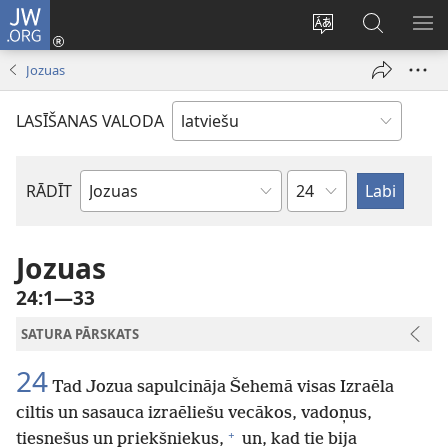
JW.ORG
Pieteikties
(opens
Mainīt
Meklēt
PA
new
vietnes
vietnē
IZV
Jozuas
window)
valodu
JW.ORG
LASĪŠANAS VALODA
Pēc
RĀDĪT
Pēc
nodaļām
Bībeles
grāmatām
Jozuas
24:1—33
SATURA PĀRSKATS
24
Tad Jozua sapulcināja Šehemā visas Izraēla
ciltis un sasauca izraēliešu vecākos, vadoņus,
+
tiesnešus un priekšniekus,
un, kad tie bija