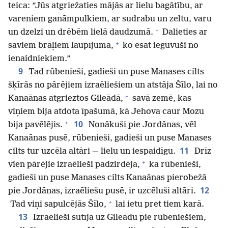
teica: ”Jūs atgriežaties mājās ar lielu bagātību, ar
vareniem ganāmpulkiem, ar sudrabu un zeltu, varu
+
un dzelzi un drēbēm lielā daudzumā.
Dalieties ar
+
saviem brāļiem laupījumā,
ko esat ieguvuši no
ienaidniekiem.”
9
Tad rūbenieši, gadieši un puse Manases cilts
šķīrās no pārējiem izraēliešiem un atstāja Šīlo, lai no
+
Kanaānas atgrieztos Gileādā,
savā zemē, kas
viņiem bija atdota īpašumā, kā Jehova caur Mozu
+
10
bija pavēlējis.
Nonākuši pie Jordānas, vēl
Kanaānas pusē, rūbenieši, gadieši un puse Manases
11
cilts tur uzcēla altāri — lielu un iespaidīgu.
Drīz
+
vien pārējie izraēlieši padzirdēja,
ka rūbenieši,
gadieši un puse Manases cilts Kanaānas pierobežā
12
pie Jordānas, izraēliešu pusē, ir uzcēluši altāri.
+
Tad viņi sapulcējās Šīlo,
lai ietu pret tiem karā.
13
Izraēlieši sūtīja uz Gileādu pie rūbeniešiem,