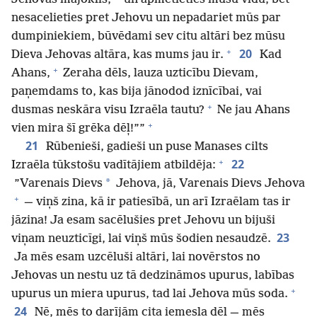
nesacelieties pret Jehovu un nepadariet mūs par
dumpiniekiem, būvēdami sev citu altāri bez mūsu
+
20
Dieva Jehovas altāra, kas mums jau ir.
Kad
+
Ahans,
Zeraha dēls, lauza uzticību Dievam,
paņemdams to, kas bija jānodod iznīcībai, vai
+
dusmas neskāra visu Izraēla tautu?
Ne jau Ahans
+
vien mira šī grēka dēļ!””
21
Rūbenieši, gadieši un puse Manases cilts
+
22
Izraēla tūkstošu vadītājiem atbildēja:
*
”Varenais Dievs
Jehova, jā, Varenais Dievs Jehova
+
— viņš zina, kā ir patiesībā, un arī Izraēlam tas ir
jāzina! Ja esam sacēlušies pret Jehovu un bijuši
23
viņam neuzticīgi, lai viņš mūs šodien nesaudzē.
Ja mēs esam uzcēluši altāri, lai novērstos no
Jehovas un nestu uz tā dedzināmos upurus, labības
+
upurus un miera upurus, tad lai Jehova mūs soda.
24
Nē, mēs to darījām cita iemesla dēļ — mēs