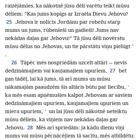
raizējāmies, ka nākotnē jūsu dēli varētu teikt mūsu
dēliem: ”Kas jums kopīgs ar Izraēla Dievu Jehovu?
25
Jehova ir nolicis Jordānu par robežu starp
mums un jums, rūbenieši un gadieši! Jums nav
nekādas daļas gar Jehovu!” Tā jūsu dēli novērstu
*
mūsu dēlus no Jehovas, un tie pārstātu viņu pielūgt
.
26
Tāpēc mēs nospriedām uzcelt altāri — nevis
27
dedzināmajiem vai kaujamajiem upuriem,
bet
gan tādēļ, lai kā jums, tā arī mums un mūsu
+
nākamajām paaudzēm šis altāris būtu par liecību,
ka mēs esam apņēmušies kalpot Jehovam ar saviem
dedzināmajiem upuriem, kaujamajiem upuriem un
+
miera upuriem,
un lai jūsu dēli nākotnē neteiktu
mūsu dēliem, ka viņiem nav nekādas daļas gar
28
Jehovu.
Mēs arī spriedām: ja kādu dienu viņi
mums vai mūsu pēcnācējiem tā sacītu, mēs atbildētu: