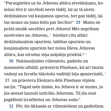
”Paraugieties uz šo Jehovas altāra atveidojumu, ko
mūsu tēvi ir uzcēluši nevis tādēļ, lai uz tā nestu
dedzināmos vai kaujamos upurus, bet gan tādēļ, lai
29
tas mums un jums būtu par liecību!”
Mums ne
prātā nenāk sacelties pret Jehovu! Mēs negribam
+
novērsties no Jehovas,
būvējot citu altāri
dedzināmajiem upuriem, labības upuriem un
kaujamajiem upuriem bez mūsu Dieva Jehovas
+
altāra, kas atrodas viņa mājokļa priekšā.”
30
Noklausījušies rūbeniešu, gadiešu un
manasiešu atbildi, priesteris Pinehass, kā arī tautas
+
vadoņi un Izraēla tūkstošu vadītāji bija apmierināti,
31
un priestera Eleāzara dēls Pinehass viņiem
sacīja: ”Tagad mēs zinām, ka Jehova ir ar mums, jo
jūs neesat lauzuši uzticību Jehovam. Tā jūs esat
paglābuši izraēliešus no Jehovas soda.”
32
Pēc šīs tikšanās ar rūbeniešiem un gadiešiem