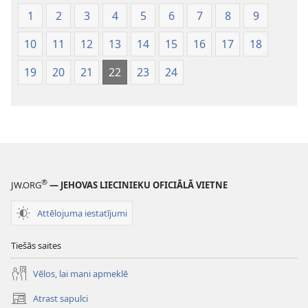
1
2
3
4
5
6
7
8
9
10
11
12
13
14
15
16
17
18
19
20
21
22
23
24
®
JW.ORG
— JEHOVAS LIECINIEKU OFICIĀLĀ VIETNE
Attēlojuma iestatījumi
Tiešās saites
Vēlos, lai mani apmeklē
Atrast sapulci
(opens