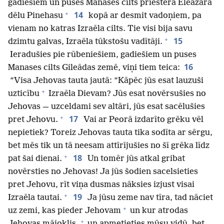
gadiešiem un puses Manases cilts priestera Eleāzara
+
14
dēlu Pinehasu
kopā ar desmit vadoņiem, pa
vienam no katras Izraēla cilts. Tie visi bija savu
+
15
dzimtu galvas, Izraēla tūkstošu vadītāji.
Ieradušies pie rūbeniešiem, gadiešiem un puses
16
Manases cilts Gileādas zemē, viņi tiem teica:
”Visa Jehovas tauta jautā: ”Kāpēc jūs esat lauzuši
+
uzticību
Izraēla Dievam? Jūs esat novērsušies no
Jehovas — uzceldami sev altāri, jūs esat sacēlušies
+
17
pret Jehovu.
Vai ar Peorā izdarīto grēku vēl
nepietiek? Toreiz Jehovas tauta tika sodīta ar sērgu,
bet mēs tik un tā neesam attīrījušies no šī grēka līdz
+
18
pat šai dienai.
Un tomēr jūs atkal gribat
novērsties no Jehovas! Ja jūs šodien sacelsieties
pret Jehovu, rīt viņa dusmas nāksies izjust visai
+
19
Izraēla tautai.
Ja jūsu zeme nav tīra, tad nāciet
+
uz zemi, kas pieder Jehovam
un kur atrodas
+
Jehovas mājoklis,
un apmetieties mūsu vidū, bet