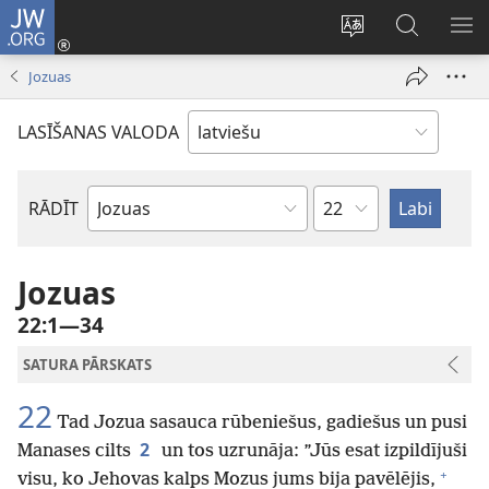
JW.ORG
Pieteikties
(opens
Mainīt
Meklēt
PA
new
vietnes
vietnē
IZV
Jozuas
window)
valodu
JW.ORG
LASĪŠANAS VALODA
Pēc
RĀDĪT
Pēc
nodaļām
Bībeles
grāmatām
Jozuas
22:1—34
SATURA PĀRSKATS
22
Tad Jozua sasauca rūbeniešus, gadiešus un pusi
2
Manases cilts
un tos uzrunāja: ”Jūs esat izpildījuši
+
visu, ko Jehovas kalps Mozus jums bija pavēlējis,