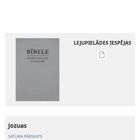
LEJUPIELĀDES IESPĒJAS
Publikāciju
lejupielādes
iespējas
Bībele.
Jaunās
pasaules
tulkojums
Jozuas
SATURA PĀRSKATS