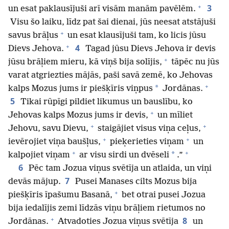
+
3
un esat paklausījuši arī visām manām pavēlēm.
Visu šo laiku, līdz pat šai dienai, jūs neesat atstājuši
+
savus brāļus
un esat klausījuši tam, ko licis jūsu
+
4
Dievs Jehova.
Tagad jūsu Dievs Jehova ir devis
+
jūsu brāļiem mieru, kā viņš bija solījis,
tāpēc nu jūs
varat atgriezties mājās, paši savā zemē, ko Jehovas
+
*
kalps Mozus jums ir piešķīris viņpus
Jordānas.
5
Tikai rūpīgi pildiet likumus un bauslību, ko
+
Jehovas kalps Mozus jums ir devis,
un mīliet
+
+
Jehovu, savu Dievu,
staigājiet visus viņa ceļus,
+
+
ievērojiet viņa baušļus,
pieķerieties viņam
un
+
+
*
kalpojiet viņam
ar visu sirdi un dvēseli
.”
6
Pēc tam Jozua viņus svētīja un atlaida, un viņi
7
devās mājup.
Pusei Manases cilts Mozus bija
+
piešķīris īpašumu Basanā,
bet otrai pusei Jozua
bija iedalījis zemi līdzās viņu brāļiem rietumos no
+
8
Jordānas.
Atvadoties Jozua viņus svētīja
un