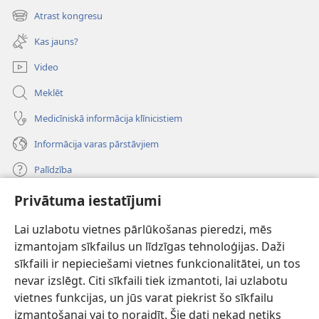
new
Atrast kongresu
(opens
window)
new
Kas jauns?
window)
Video
Meklēt
Medicīniskā informācija klīnicistiem
Informācija varas pārstāvjiem
Palīdzība
Privātuma iestatījumi
Ziedojumi
(opens
new
Lai uzlabotu vietnes pārlūkošanas pieredzi, mēs
window)
Sargtorņa TIEŠSAISTES BIBLIOTĒKA
izmantojam sīkfailus un līdzīgas tehnoloģijas. Daži
(opens
sīkfaili ir nepieciešami vietnes funkcionalitātei, un tos
new
®
JW Hub
window)
nevar izslēgt. Citi sīkfaili tiek izmantoti, lai uzlabotu
(opens
vietnes funkcijas, un jūs varat piekrist šo sīkfailu
new
®
JW Library
window)
izmantošanai vai to noraidīt. Šie dati nekad netiks