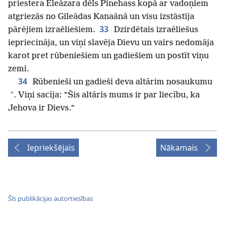
priestera Eleāzara dēls Pinehass kopā ar vadoņiem
atgriezās no Gileādas Kanaānā un visu izstāstīja
33
pārējiem izraēliešiem.
Dzirdētais izraēliešus
iepriecināja, un viņi slavēja Dievu un vairs nedomāja
karot pret rūbeniešiem un gadiešiem un postīt viņu
zemi.
34
Rūbenieši un gadieši deva altārim nosaukumu
*
. Viņi sacīja: ”Šis altāris mums ir par liecību, ka
Jehova ir Dievs.”
Iepriekšējais
Nākamais
Šīs publikācijas autortiesības