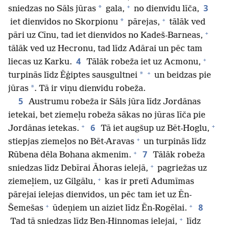
+
3
*
sniedzas no Sāls jūras
gala,
no dienvidu līča,
+
*
iet dienvidos no Skorpionu
pārejas,
tālāk ved
+
pāri uz Cīnu, tad iet dienvidos no Kadeš-Barneas,
tālāk ved uz Hecronu, tad līdz Adārai un pēc tam
+
4
liecas uz Karku.
Tālāk robeža iet uz Acmonu,
+
*
turpinās līdz Ēģiptes sausgultnei
un beidzas pie
*
jūras
. Tā ir viņu dienvidu robeža.
5
Austrumu robeža ir Sāls jūra līdz Jordānas
ietekai, bet ziemeļu robeža sākas no jūras līča pie
+
+
6
Jordānas ietekas.
Tā iet augšup uz Bēt-Hoglu,
+
stiepjas ziemeļos no Bēt-Aravas
un turpinās līdz
+
7
Rūbena dēla Bohana akmenim.
Tālāk robeža
+
sniedzas līdz Debīrai Āhoras ielejā,
pagriežas uz
+
ziemeļiem, uz Gilgālu,
kas ir pretī Adumīmas
pārejai ielejas dienvidos, un pēc tam iet uz Ēn-
+
+
8
Šemešas
ūdeņiem un aiziet līdz Ēn-Rogēlai.
+
Tad tā sniedzas līdz Ben-Hinnomas ielejai,
līdz