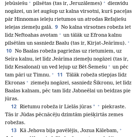
+
+
jebūsiešu
pilsētas (tas ir, Jeruzālemes)
dienvidu
nogāzei, un iet augšup uz kalna virsotni, kurš paceļas
pār Hinnomas ieleju rietumos un atrodas Refajiešu
9
ielejas ziemeļu galā.
No kalna virsotnes robeža iet
+
līdz Neftoahas avotam
un tālāk uz Efrona kalnu
+
pilsētām un sasniedz Baalu (tas ir, Kirjat-Jeārīmu).
10
No Baalas robeža pagriežas uz rietumiem, uz
Seīra kalnu, iet līdz Jeārīma ziemeļu nogāzei (tas ir,
+
līdz Kesalonai) un ved lejup uz Bēt-Šemešu
un pēc
+
11
tam pāri uz Timnu.
Tālāk robeža stiepjas līdz
+
Ekronas
ziemeļu nogāzei, sasniedz Šikronu, iet līdz
Baalas kalnam, pēc tam līdz Jabneēlai un beidzas pie
jūras.
+
12
*
Rietumu robeža ir Lielās jūras
piekraste.
Tās ir Jūdas pēcnācēju dzimtām piešķirtās zemes
robežas.
+
13
Kā Jehova bija pavēlējis, Jozua Kālebam,