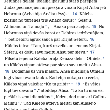
Jefunnes dēlam, iedalīja īpašumu starp pārējiem
Jūdas pēcnācējiem un piešķīra viņam Kirjat-Arbu jeb
+
14
Hebronu (Arba bija Anāka tēvs).
Kālebs
+
izdzina no turienes trīs Anāka dēlus:
Šēšaju,
+
15
*
Ahimanu un Talmaju
,
Anāka pēcnācējus.
No
Hebronas viņš devās karot ar Debīras iedzīvotājiem,
+
16
bet Debīru agrāk sauca par Kirjat-Sēferu.
Kālebs teica: ”Tam, kurš uzveiks un ieņems Kirjat-
17
Sēferu, es došu savu meitu Ahsu par sievu.”
+
+
Pilsētu ieņēma Kāleba brāļa Kenaza dēls
Otniēls,
+
un Kālebs viņam atdeva par sievu savu meitu Ahsu.
18
Dodamās uz vīra mājām, Ahsa mudināja Otniēlu
lūgt viņas tēvam lauku. Kad viņa nokāpa no ēzeļa,
+
19
Kālebs viņai vaicāja: ”Ko tu gribi?”
”Es vēlos
*
lūgt tev dāvanu
,” atbildēja Ahsa. ”Tā kā tu man esi
*
piešķīris zemi dienvidos
, lūdzu, dod man arī Gullot-
*
Maimu
.” Tad Kālebs atdeva meitai gan Augšējo
Gullotu, gan Lejas Gullotu.