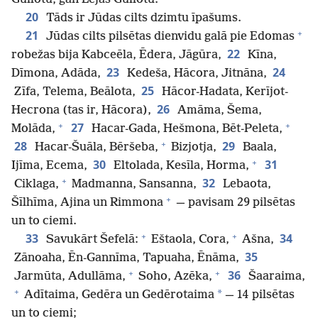
20
Tāds ir Jūdas cilts dzimtu īpašums.
+
21
Jūdas cilts pilsētas dienvidu galā pie Edomas
22
robežas bija Kabceēla, Ēdera, Jāgūra,
Kīna,
23
24
Dīmona, Adāda,
Kedeša, Hācora, Jitnāna,
25
Zīfa, Telema, Beālota,
Hācor-Hadata, Kerījot-
26
Hecrona (tas ir, Hācora),
Amāma, Šema,
+
+
27
Molāda,
Hacar-Gada, Hešmona, Bēt-Peleta,
+
28
29
Hacar-Šuāla, Bēršeba,
Bizjotja,
Baala,
+
30
31
Ijīma, Ecema,
Eltolada, Kesīla, Horma,
+
32
Ciklaga,
Madmanna, Sansanna,
Lebaota,
+
Šīlhīma, Ajina un Rimmona
— pavisam 29 pilsētas
un to ciemi.
+
+
33
34
Savukārt Šefelā:
Eštaola, Cora,
Ašna,
35
Zānoaha, Ēn-Gannīma, Tapuaha, Ēnāma,
+
+
36
Jarmūta, Adullāma,
Soho, Azēka,
Šaaraima,
+
*
Adītaima, Gedēra un Gedērotaima
— 14 pilsētas
un to ciemi;