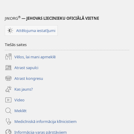
®
JW.ORG
— JEHOVAS LIECINIEKU OFICIĀLĀ VIETNE
Attēlojuma iestatījumi
Tiešās saites
Vēlos, lai mani apmeklē
Atrast sapulci
(opens
new
Atrast kongresu
(opens
window)
new
Kas jauns?
window)
Video
Meklēt
Medicīniskā informācija klīnicistiem
Informācija varas pārstāvjiem