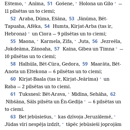
+
+
+
51
Eštemo,
Anīma,
Gošene,
Holona un Gilo
—
11 pilsētas un to ciemi;
52
53
Araba, Dūma, Ešāna,
Jānūma, Bēt-
54
Tapuaha, Afēka,
Humta, Kirjat-Arba (tas ir,
+
Hebrona)
un Ciora — 9 pilsētas un to ciemi;
+
+
55
56
Maona,
Karmela, Zīfa,
Juta,
Jezreēla,
+
57
Jokdeāma, Zānoaha,
Kaina, Gibea un Timna
—
10 pilsētas un to ciemi;
58
59
Halhūla, Bēt-Cūra, Gedora,
Maarāta, Bēt-
Anota un Eltekona — 6 pilsētas un to ciemi;
+
60
Kirjat-Baala (tas ir, Kirjat-Jeārīma)
un
Raba — 2 pilsētas un to ciemi.
+
61
62
Tuksnesī: Bēt-Arava,
Midīna, Sehāha,
+
Nibšāna, Sāls pilsēta un Ēn-Gedija
— 6 pilsētas un
to ciemi.
+
+
63
Bet jebūsiešus,
kas dzīvoja Jeruzālemē,
+
Jūdas vīri nespēja izdzīt,
tāpēc jebūsieši joprojām