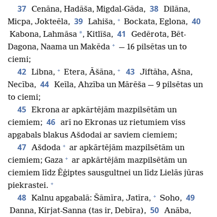
37
38
Cenāna, Hadāša, Migdal-Gāda,
Dilāna,
+
39
40
Micpa, Jokteēla,
Lahiša,
Bockata, Eglona,
41
*
Kabona, Lahmāsa
, Kitlīša,
Gedērota, Bēt-
+
Dagona, Naama un Makēda
— 16 pilsētas un to
ciemi;
+
+
42
43
Libna,
Etera, Āšāna,
Jiftāha, Ašna,
44
Necība,
Keīla, Ahzība un Mārēša — 9 pilsētas un
to ciemi;
45
Ekrona ar apkārtējām mazpilsētām un
46
ciemiem;
arī no Ekronas uz rietumiem viss
apgabals blakus Ašdodai ar saviem ciemiem;
+
47
Ašdoda
ar apkārtējām mazpilsētām un
+
ciemiem; Gaza
ar apkārtējām mazpilsētām un
ciemiem līdz Ēģiptes sausgultnei un līdz Lielās jūras
+
piekrastei.
+
48
49
Kalnu apgabalā: Šāmīra, Jatīra,
Soho,
50
Danna, Kirjat-Sanna (tas ir, Debīra),
Anāba,