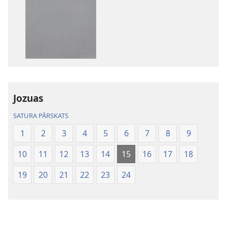
lejupielādes
iespējas
Bībele.
Jaunās
pasaules
tulkojums
Jozuas
SATURA PĀRSKATS
1
2
3
4
5
6
7
8
9
10
11
12
13
14
15
16
17
18
19
20
21
22
23
24