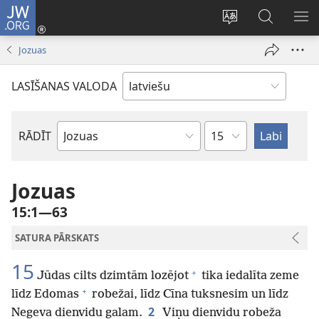
JW.ORG
Pieteikties
(opens
Mainīt
Meklēt
PA
new
vietnes
vietnē
IZV
Jozuas
window)
valodu
JW.ORG
LASĪŠANAS VALODA
Pēc
RĀDĪT
Pēc
nodaļām
Bībeles
grāmatām
Jozuas
15:1—63
SATURA PĀRSKATS
15
+
Jūdas cilts dzimtām lozējot
tika iedalīta zeme
+
līdz Edomas
robežai, līdz Cīna tuksnesim un līdz
2
Negeva dienvidu galam.
Viņu dienvidu robeža