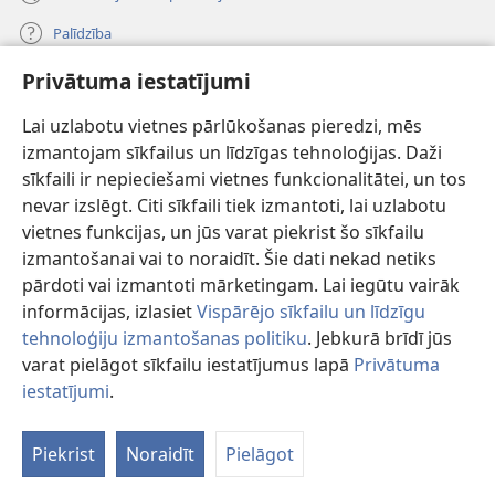
Palīdzība
Privātuma iestatījumi
Ziedojumi
(opens
new
Lai uzlabotu vietnes pārlūkošanas pieredzi, mēs
window)
Sargtorņa TIEŠSAISTES BIBLIOTĒKA
izmantojam sīkfailus un līdzīgas tehnoloģijas. Daži
(opens
sīkfaili ir nepieciešami vietnes funkcionalitātei, un tos
new
®
JW Hub
window)
nevar izslēgt. Citi sīkfaili tiek izmantoti, lai uzlabotu
(opens
vietnes funkcijas, un jūs varat piekrist šo sīkfailu
new
®
JW Library
window)
izmantošanai vai to noraidīt. Šie dati nekad netiks
pārdoti vai izmantoti mārketingam. Lai iegūtu vairāk
informācijas, izlasiet
Vispārējo sīkfailu un līdzīgu
tehnoloģiju izmantošanas politiku
. Jebkurā brīdī jūs
varat pielāgot sīkfailu iestatījumus lapā
Privātuma
Copyright
© 2026 Watch Tower Bible and Tract Society of Pennsylvania.
LIETOŠANAS NOTEIKUMI
|
PRIVĀTUMA POLITIKA
|
PRIVĀTUMA
iestatījumi
.
Pa
IESTATĪJUMI
sa
Piekrist
Noraidīt
Pielāgot