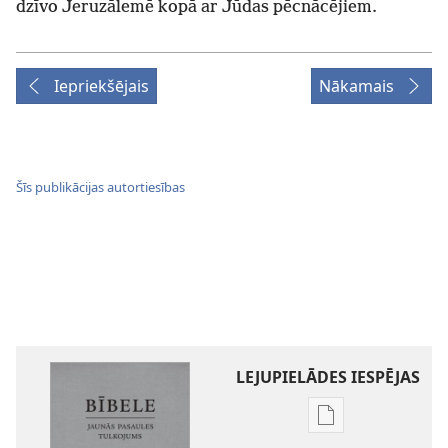
dzīvo Jeruzālemē kopā ar Jūdas pēcnācējiem.
Iepriekšējais
Nākamais
Šīs publikācijas autortiesības
LEJUPIELĀDES IESPĒJAS
Publikāciju