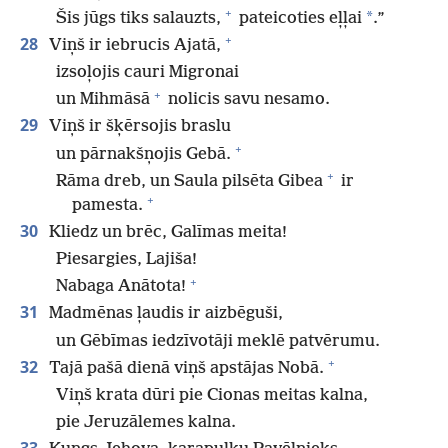
+
*
Šis jūgs tiks salauzts,
pateicoties eļļai
.”
+
28
Viņš ir iebrucis Ajatā,
izsoļojis cauri Migronai
+
un Mihmāsā
nolicis savu nesamo.
29
Viņš ir šķērsojis braslu
+
un pārnakšņojis Gebā.
+
Rāma dreb, un Saula pilsēta Gibea
ir
+
pamesta.
30
Kliedz un brēc, Galīmas meita!
Piesargies, Lajiša!
+
Nabaga Anātota!
31
Madmēnas ļaudis ir aizbēguši,
un Gēbīmas iedzīvotāji meklē patvērumu.
+
32
Tajā pašā dienā viņš apstājas Nobā.
Viņš krata dūri pie Cionas meitas kalna,
pie Jeruzālemes kalna.