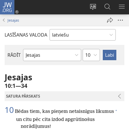
JW.ORG
Pieteikties
(opens
Mainīt
Meklēt
PA
new
vietnes
vietnē
IZV
Jesajas
window)
valodu
JW.ORG
LASĪŠANAS VALODA
Pēc
RĀDĪT
Pēc
nodaļām
Bībeles
grāmatām
Jesajas
10:1—34
SATURA PĀRSKATS
10
+
Bēdas tiem, kas pieņem netaisnīgus likumus
un citu pēc cita izdod apgrūtinošus
norādījumus!