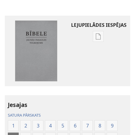
LEJUPIELĀDES IESPĒJAS
Publikāciju
lejupielādes
iespējas
Bībele.
Jaunās
pasaules
tulkojums
Jesajas
SATURA PĀRSKATS
1
2
3
4
5
6
7
8
9