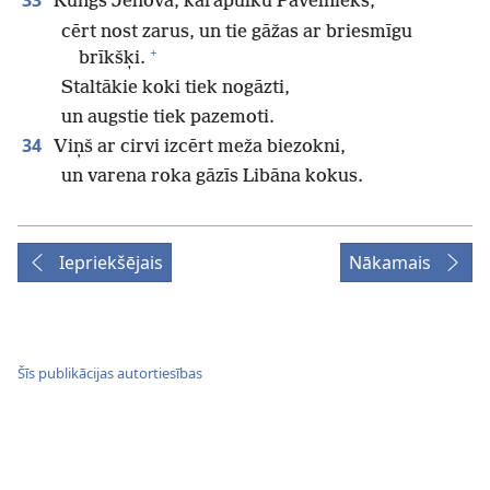
33
Kungs Jehova, karapulku Pavēlnieks,
cērt nost zarus, un tie gāžas ar briesmīgu
+
brīkšķi.
Staltākie koki tiek nogāzti,
un augstie tiek pazemoti.
34
Viņš ar cirvi izcērt meža biezokni,
un varena roka gāzīs Libāna kokus.
Iepriekšējais
Nākamais
Šīs publikācijas autortiesības