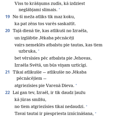
Viss to krāšņums zudīs, kā izdziest
+
neglābjami slimais.
19
No šī meža atliks tik maz koku,
ka pat zēns tos varēs saskaitīt.
20
Tajā dienā tie, kas atlikuši no Izraēla,
un izglābtie Jēkaba pēcnācēji
vairs nemeklēs atbalstu pie tautas, kas tiem
+
uzbruka,
bet vērsīsies pēc atbalsta pie Jehovas,
Izraēla Svētā, un būs viņam uzticīgi.
21
Tikai atlikušie — atlikušie no Jēkaba
pēcnācējiem —
+
atgriezīsies pie Varenā Dieva.
22
Lai gan tev, Izraēl, ir tik daudz ļaužu
kā jūras smilšu,
+
no tiem atgriezīsies tikai nedaudzi.
+
Tavai tautai ir piespriesta iznīcināšana,