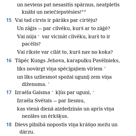
un neviens pat nesasitīs spārnus, neatpletīs
knābi un neiečiepstēsies!””
15
Vai tad cirvis ir pārāks par cirtēju?
Un zāģis — par cilvēku, kurš ar to zāģē?
+
Vai nūja
var vicināt cilvēku, kurš to ir
pacēlis?
Vai rīkste var cilāt to, kurš nav no koka?
16
Tāpēc Kungs Jehova, karapulku Pavēlnieks,
+
liks novārgt viņa spēcīgajiem vīriem
un liks uzliesmot spožai ugunij zem viņa
+
diženuma.
+
+
17
Izraēla Gaisma
kļūs par uguni,
Izraēla Svētais — par liesmu,
kas vienā dienā aizdedzinās un aprīs viņa
nezāles un ērkšķus.
18
Dievs pilnībā nopostīs viņa krāšņo mežu un
dārzu.