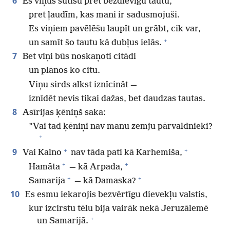
6
Es viņus sūtīšu pret bezdievīgu tautu,
pret ļaudīm, kas mani ir sadusmojuši.
Es viņiem pavēlēšu laupīt un grābt, cik var,
+
un samīt šo tautu kā dubļus ielās.
7
Bet viņi būs noskaņoti citādi
un plānos ko citu.
Viņu sirds alkst iznīcināt —
iznīdēt nevis tikai dažas, bet daudzas tautas.
8
Asīrijas ķēniņš saka:
”Vai tad ķēniņi nav manu zemju pārvaldnieki?
+
+
+
9
Vai Kalno
nav tāda pati kā Karhemiša,
+
+
Hamāta
— kā Arpada,
+
+
Samarija
— kā Damaska?
10
Es esmu iekarojis bezvērtīgu dievekļu valstis,
kur izcirstu tēlu bija vairāk nekā Jeruzālemē
+
un Samarijā.