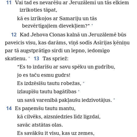
11
Vai tad es nevarēšu ar Jeruzālemi un tās elkiem
izrīkoties tāpat,
kā es izrīkojos ar Samariju un tās
+
bezvērtīgajiem dievekļiem?”
12
Kad Jehova Cionas kalnā un Jeruzālemē būs
paveicis visu, kas darāms, viņš sodīs Asīrijas ķēniņu
par tā augstprātīgo sirdi un lepno, iedomīgo
+
13
skatienu.
Tas spriež:
”Es to izdarīšu ar savu spēku un gudrību,
jo es taču esmu gudrs!
+
Es izdzēsīšu tautu robežas,
+
izlaupīšu tautu bagātības
+
un savā varenībā pakļaušu iedzīvotājus.
14
Es paņemšu tautu mantu,
kā cilvēks, aizsniedzies līdz ligzdai,
savāc atstātas olas.
Es savākšu it visu, kas uz zemes,