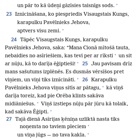
+
un pār to kā ūdeņi gāzīsies taisnīgs sods.
23
Iznīcināšana, ko piespriedis Visaugstais Kungs,
karapulku Pavēlnieks Jehova,
+
aptvers visu zemi.
24
Tāpēc Visaugstais Kungs, karapulku
Pavēlnieks Jehova, saka: ”Mana Cionā mītošā tauta,
+
nebaidies no asīriešiem, kas tevi per ar rīksti
un sit
+
25
ar nūju, kā to darīja ēģiptieši!
Jau pavisam drīz
mans sašutums izplēnēs. Es dusmās vērsīšos pret
+
26
viņiem, un viņi tiks iznīcināti.
Karapulku
+
Pavēlnieks Jehova viņus sitīs ar pātagu,
kā viņš
darīja toreiz, kad pie Orēba klints sakāva
+
midiāniešus.
Viņš izstieps nūju pār jūru kā tolaik,
+
kad sakāva Ēģipti.
27
Tajā dienā Asīrijas ķēniņa uzliktā nasta tiks
+
noņemta no taviem pleciem
+
un viņa jūgs — no tava kakla.