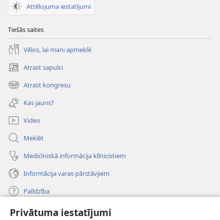
Attēlojuma iestatījumi
Tiešās saites
Vēlos, lai mani apmeklē
Atrast sapulci
(opens
new
Atrast kongresu
(opens
window)
new
Kas jauns?
window)
Video
Meklēt
Medicīniskā informācija klīnicistiem
Informācija varas pārstāvjiem
Palīdzība
Privātuma iestatījumi
Ziedojumi
(opens