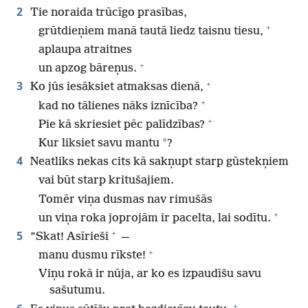
2
Tie noraida trūcīgo prasības,
+
grūtdieņiem manā tautā liedz taisnu tiesu,
aplaupa atraitnes
+
un apzog bāreņus.
+
3
Ko jūs iesāksiet atmaksas dienā,
+
kad no tālienes nāks iznīcība?
+
Pie kā skriesiet pēc palīdzības?
*
Kur liksiet savu mantu
?
4
Neatliks nekas cits kā sakņupt starp gūstekņiem
vai būt starp kritušajiem.
Tomēr viņa dusmas nav rimušās
+
un viņa roka joprojām ir pacelta, lai sodītu.
+
5
”Skat! Asīrieši
—
+
manu dusmu rīkste!
Viņu rokā ir nūja, ar ko es izpaudīšu savu
sašutumu.
+