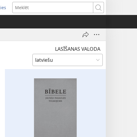
ties
ens
Meklēt
dow)
LASĪŠANAS VALODA