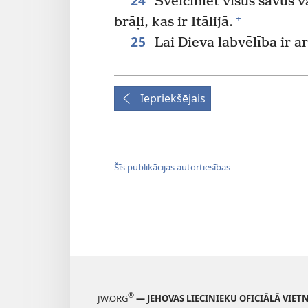
24
Sveiciniet visus savus v
+
brāļi, kas ir Itālijā.
25
Lai Dieva labvēlība ir a
Iepriekšējais
Šīs publikācijas autortiesības
®
JW.ORG
— JEHOVAS LIECINIEKU OFICIĀLĀ VIET