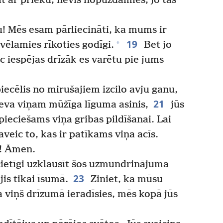
īt ar prieku, nevis nopūzdamies, jo tas
 Mēs esam pārliecināti, ka mums ir
19
+
 vēlamies rīkoties godīgi.
Bet jo
ēc iespējas drīzāk es varētu pie jums
piecēlis no mirušajiem izcilo avju ganu,
21
va viņam mūžīga līguma asinis,
jūs
pieciešams viņa gribas pildīšanai. Lai
veic to, kas ir patīkams viņa acīs.
s! Āmen.
cietīgi uzklausīt šos uzmundrinājuma
23
jis tikai īsumā.
Ziniet, ka mūsu
Ja viņš drīzumā ieradīsies, mēs kopā jūs