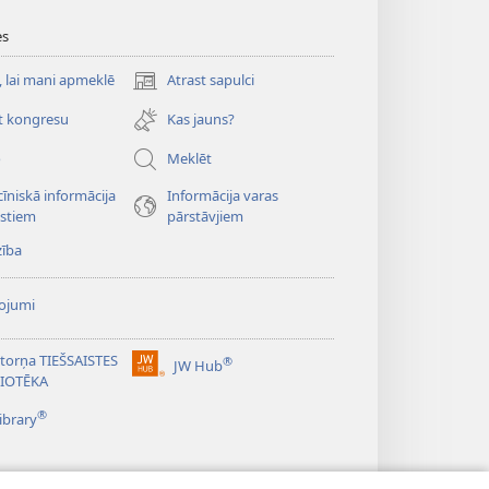
es
, lai mani apmeklē
Atrast sapulci
(opens
new
t kongresu
Kas jauns?
window)
o
Meklēt
īniskā informācija
Informācija varas
istiem
pārstāvjiem
zība
ojumi
torņa TIEŠSAISTES
®
JW Hub
(opens
LIOTĒKA
new
®
window)
ibrary