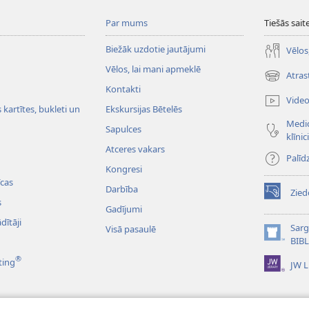
Par mums
Tiešās sait
Biežāk uzdotie jautājumi
Vēlos
Vēlos, lai mani apmeklē
Atras
(opens
Kontakti
new
Vide
window)
kartītes, bukleti un
Ekskursijas Bētelēs
Medic
Sapulces
klīnic
Atceres vakars
Palīd
Kongresi
cas
Darbība
Zied
(opens
s
Gadījumi
new
dītāji
window)
Sarg
Visā pasaulē
(opens
BIB
new
®
ting
JW L
window)