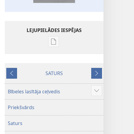
LEJUPIELĀDES IESPĒJAS
Publikāciju
lejupielādes
iespējas
Bībele.
SATURS
Jaunās
Iepriekšējais
Nākamais
pasaules
tulkojums
Bībeles lasītāja ceļvedis
Parādīt
vairāk
Priekšvārds
Saturs