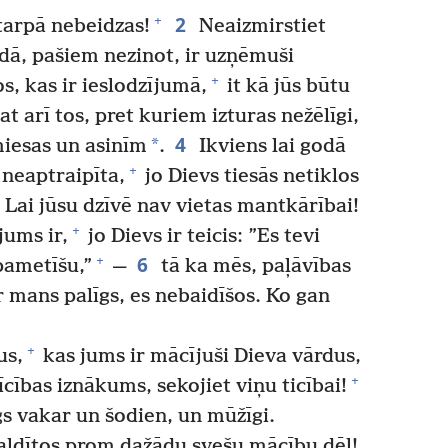
2
+
tarpā nebeidzas!
Neaizmirstiet
idā, pašiem nezinot, ir uzņēmuši
+
s, kas ir ieslodzījumā,
it kā jūs būtu
t arī tos, pret kuriem izturas nežēlīgi,
4
*
 miesas un asinīm
.
Ikviens lai godā
+
r neaptraipīta,
jo Dievs tiesās netiklos
Lai jūsu dzīvē nav vietas mantkārībai!
+
jums ir,
jo Dievs ir teicis: ”Es tevi
6
+
pametīšu,”
—
tā ka mēs, paļāvības
r mans palīgs, es nebaidīšos. Ko gan
+
us,
kas jums ir mācījuši Dieva vārdus,
+
īcības iznākums, sekojiet viņu ticībai!
s vakar un šodien, un mūžīgi.
maldītos prom dažādu svešu mācību dēļ!