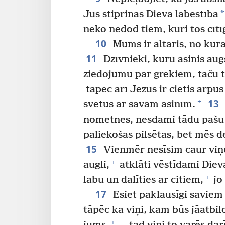
*
Jūs stiprinās Dieva labestība
neko nedod tiem, kuri tos cītī
10
Mums ir altāris, no kura 
11
Dzīvnieki, kuru asinis augs
ziedojumu par grēkiem, taču 
tāpēc arī Jēzus ir cietis ārpus
13
+
svētus ar savām asinīm.
nometnes, nesdami tādu pašu 
paliekošas pilsētas, bet mēs de
15
Vienmēr nesīsim caur viņ
+
augli,
atklāti vēstīdami Diev
+
labu un dalīties ar citiem,
jo
17
Esiet paklausīgi saviem
tāpēc ka viņi, kam būs jāatbil
+