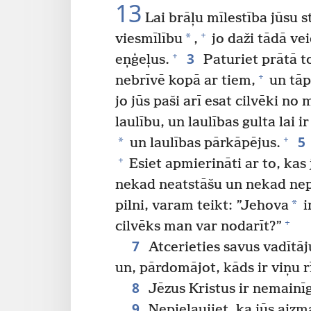
13
Lai brāļu mīlestība jūsu s
+
*
viesmīlību
,
jo daži tādā ve
3
+
eņģeļus.
Paturiet prātā to
+
nebrīvē kopā ar tiem,
un tāpa
jo jūs paši arī esat cilvēki no
laulību, un laulības gulta lai i
5
+
*
un laulības pārkāpējus.
+
Esiet apmierināti ar to, kas 
nekad neatstāšu un nekad ne
*
pilni, varam teikt: ”Jehova
i
+
cilvēks man var nodarīt?”
7
Atcerieties savus vadītāj
un, pārdomājot, kāds ir viņu r
8
Jēzus Kristus ir nemainīg
9
Nepieļaujiet, ka jūs aiz