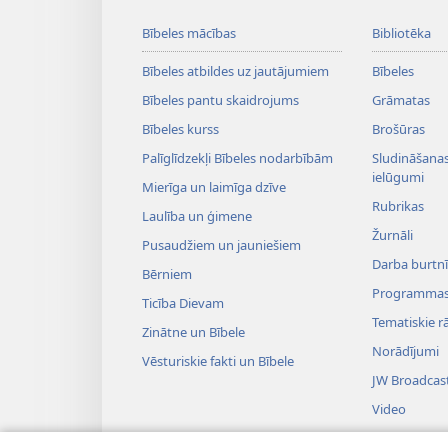
Bībeles mācības
Bibliotēka
Bībeles atbildes uz jautājumiem
Bībeles
Bībeles pantu skaidrojums
Grāmatas
Bībeles kurss
Brošūras
Palīglīdzekļi Bībeles nodarbībām
Sludināšanas 
ielūgumi
Mierīga un laimīga dzīve
Rubrikas
Laulība un ģimene
Žurnāli
Pusaudžiem un jauniešiem
Darba burtnī
Bērniem
Programma
Ticība Dievam
Tematiskie rā
Zinātne un Bībele
Norādījumi
Vēsturiskie fakti un Bībele
JW Broadcas
Video
Mūzika