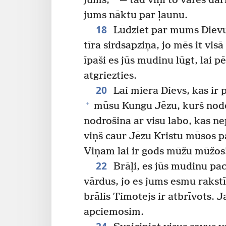
jums,
— tad viņi to varēs dar
jums nāktu par ļaunu.
18
Lūdziet par mums Dievu!
tīra sirdsapziņa, jo mēs it visā
īpaši es jūs mudinu lūgt, lai p
atgriezties.
20
Lai miera Dievs, kas ir 
+
mūsu Kungu Jēzu, kurš node
nodrošina ar visu labo, kas ne
viņš caur Jēzu Kristu mūsos pa
Viņam lai ir gods mūžu mūžo
22
Brāļi, es jūs mudinu pa
vārdus, jo es jums esmu rakstī
brālis Timotejs ir atbrīvots. 
apciemosim.