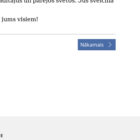
adītājus un pārējos svētos. Jūs sveicina
r jums visiem!
Nākamais
NE