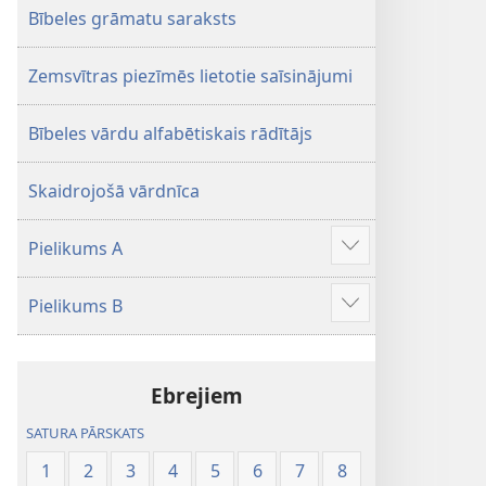
Bībeles grāmatu saraksts
Zemsvītras piezīmēs lietotie saīsinājumi
Bībeles vārdu alfabētiskais rādītājs
Skaidrojošā vārdnīca
Pielikums A
Parādīt
vairāk
Pielikums B
Parādīt
vairāk
Ebrejiem
SATURA PĀRSKATS
1
2
3
4
5
6
7
8