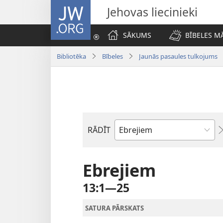
JW.ORG
Jehovas liecinieki
SĀKUMS
BĪBELES M
Bibliotēka
Bībeles
Jaunās pasaules tulkojums
RĀDĪT
Pēc
Bībeles
grāmatām
Ebrejiem
13:1—25
SATURA PĀRSKATS