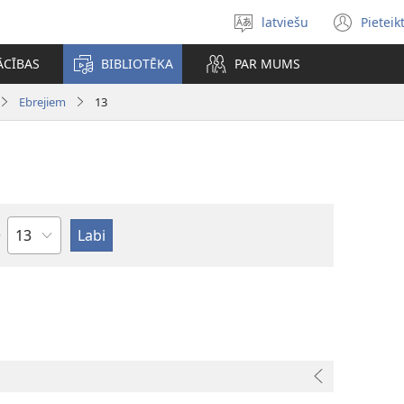
latviešu
Pieteik
Izvēlieties
(op
valodu
new
ĀCĪBAS
BIBLIOTĒKA
PAR MUMS
win
Ebrejiem
13
Pēc
nodaļām