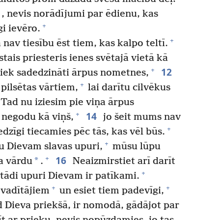
, nevis norādījumi par ēdienu, kas
+
gi ievēro.
+
nav tiesību ēst tiem, kas kalpo teltī.
tais priesteris ienes svētajā vietā kā
12
+
tiek sadedzināti ārpus nometnes,
+
 pilsētas vārtiem,
lai darītu cilvēkus
Tad nu iziesim pie viņa ārpus
14
+
negodu kā viņš,
jo šeit mums nav
+
dzīgi tiecamies pēc tās, kas vēl būs.
+
u Dievam slavas upuri,
mūsu lūpu
16
+
*
a vārdu
.
Neaizmirstiet arī darīt
+
 tādi upuri Dievam ir patīkami.
+
+
 vadītājiem
un esiet tiem padevīgi,
d Dieva priekšā, ir nomodā, gādājot par