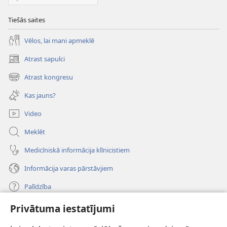
Tiešās saites
Vēlos, lai mani apmeklē
Atrast sapulci
(opens
new
Atrast kongresu
(opens
window)
new
Kas jauns?
window)
Video
Meklēt
Medicīniskā informācija klīnicistiem
Informācija varas pārstāvjiem
Palīdzība
Privātuma iestatījumi
Ziedojumi
(opens
new