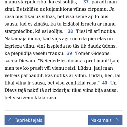
+
37
manu starpniecību, kā esi solījis,
parādi man
zīmi. Es izklāšu uz kuļamklona vilnas cirpumu. Ja
rasa būs tikai uz vilnas, bet visa zeme ap to būs
sausa, tad es zināšu, ka tu izglābsi Izraēlu ar manu
38
starpniecību, kā esi solījis.”
Tieši tā arī notika.
Nākamajā dienā, kad viņš agri no rīta piecēlās un
izgrieza vilnu, viņš izspieda no tās tik daudz ūdens,
39
ka piepildīja veselu trauku.
Tomēr Gideons
sacīja Dievam: ”Neiededzies dusmās pret mani! Ļauj
man tev ko prasīt vēl vienu reizi. Lūdzu, ļauj man
vēlreiz pārbaudīt, kas notiks ar vilnu. Lūdzu, liec, lai
40
tikai vilna ir sausa, bet visu zemi klāj rasa.”
Un
Dievs tajā naktī tā arī izdarīja: tikai vilna bija sausa,
bet visu zemi klāja rasa.
Iepriekšējais
Nākamais