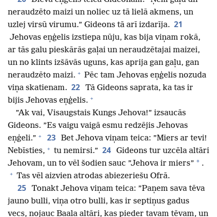
neraudzēto maizi un noliec uz tā lielā akmens, un
21
uzlej virsū virumu.” Gideons tā arī izdarīja.
Jehovas eņģelis izstiepa nūju, kas bija viņam rokā,
ar tās galu pieskārās gaļai un neraudzētajai maizei,
un no klints izšāvās uguns, kas aprija gan gaļu, gan
+
neraudzēto maizi.
Pēc tam Jehovas eņģelis nozuda
22
viņa skatienam.
Tā Gideons saprata, ka tas ir
+
bijis Jehovas eņģelis.
”Ak vai, Visaugstais Kungs Jehova!” izsaucās
Gideons. ”Es vaigu vaigā esmu redzējis Jehovas
+
23
eņģeli.”
Bet Jehova viņam teica: ”Miers ar tevi!
+
24
Nebīsties,
tu nemirsi.”
Gideons tur uzcēla altāri
*
Jehovam, un to vēl šodien sauc ”Jehova ir miers”
.
+
Tas vēl aizvien atrodas abiezeriešu Ofrā.
25
Tonakt Jehova viņam teica: ”Paņem sava tēva
jauno bulli, viņa otro bulli, kas ir septiņus gadus
vecs, nojauc Baala altāri, kas pieder tavam tēvam, un