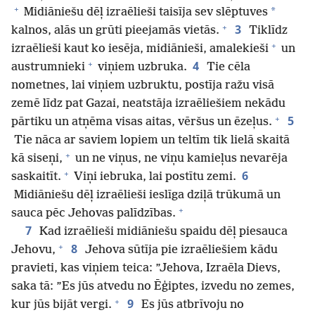
+
*
Midiāniešu dēļ izraēlieši taisīja sev slēptuves
+
3
kalnos, alās un grūti pieejamās vietās.
Tiklīdz
+
izraēlieši kaut ko iesēja, midiānieši, amalekieši
un
+
4
austrumnieki
viņiem uzbruka.
Tie cēla
nometnes, lai viņiem uzbruktu, postīja ražu visā
zemē līdz pat Gazai, neatstāja izraēliešiem nekādu
+
5
pārtiku un atņēma visas aitas, vēršus un ēzeļus.
Tie nāca ar saviem lopiem un teltīm tik lielā skaitā
+
kā siseņi,
un ne viņus, ne viņu kamieļus nevarēja
+
6
saskaitīt.
Viņi iebruka, lai postītu zemi.
Midiāniešu dēļ izraēlieši ieslīga dziļā trūkumā un
+
sauca pēc Jehovas palīdzības.
7
Kad izraēlieši midiāniešu spaidu dēļ piesauca
+
8
Jehovu,
Jehova sūtīja pie izraēliešiem kādu
pravieti, kas viņiem teica: ”Jehova, Izraēla Dievs,
saka tā: ”Es jūs atvedu no Ēģiptes, izvedu no zemes,
+
9
kur jūs bijāt vergi.
Es jūs atbrīvoju no