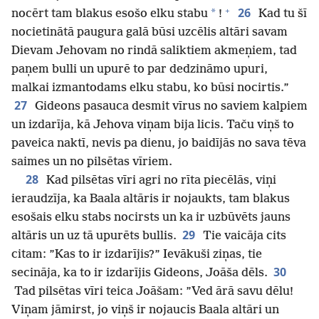
+
26
*
nocērt tam blakus esošo elku stabu
!
Kad tu šī
nocietinātā paugura galā būsi uzcēlis altāri savam
Dievam Jehovam no rindā saliktiem akmeņiem, tad
paņem bulli un upurē to par dedzināmo upuri,
malkai izmantodams elku stabu, ko būsi nocirtis.”
27
Gideons pasauca desmit vīrus no saviem kalpiem
un izdarīja, kā Jehova viņam bija licis. Taču viņš to
paveica naktī, nevis pa dienu, jo baidījās no sava tēva
saimes un no pilsētas vīriem.
28
Kad pilsētas vīri agri no rīta piecēlās, viņi
ieraudzīja, ka Baala altāris ir nojaukts, tam blakus
esošais elku stabs nocirsts un ka ir uzbūvēts jauns
29
altāris un uz tā upurēts bullis.
Tie vaicāja cits
citam: ”Kas to ir izdarījis?” Ievākuši ziņas, tie
30
secināja, ka to ir izdarījis Gideons, Joāša dēls.
Tad pilsētas vīri teica Joāšam: ”Ved ārā savu dēlu!
Viņam jāmirst, jo viņš ir nojaucis Baala altāri un