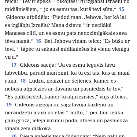
teica: ”Tev ir spēks — rīkojies! Tu izglābsi Izraēlu no
+
15
midiāniešiem,
jo es esmu tas, kurš tevi sūta.”
Gideons atbildēja: ”Piedod man, Jehova, bet kā lai
*
es izglābju Izraēlu? Mana dzimta
ir necilākā
Manases ciltī, un es esmu pats nenozīmīgākais sava
16
tēva namā.”
Bet Jehova viņam teica: ”Es būšu ar
+
tevi,
tāpēc tu sakausi midiāniešus kā vienu vienīgu
vīru.”
17
Gideons sacīja: ”Ja es esmu ieguvis tavu
labvēlību, parādi man zīmi, ka tu esi tas, kas ar mani
18
runā.
Lūdzu, neaizej no šejienes, kamēr es
+
nebūšu atgriezies ar dāvanu un pasniedzis to tev.”
”Es palikšu šeit, kamēr tu atgriezīsies,” viņš atteica.
19
Gideons aizgāja un sagatavoja kazlēnu un
+
*
neraudzētu maizi no ēfas
miltu,
pēc tam ielika
gaļu grozā, ielēja virumu podā, atnesa un pasniedza
viņam zem dižkoka.
20
Dieva eņģelis teica Gideonam: ”Ņem gaļu un