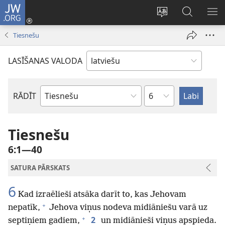
JW.ORG
Pieteikties
(opens
Mainīt
Meklēt
PA
new
vietnes
vietnē
IZV
Tiesnešu
window)
valodu
JW.ORG
LASĪŠANAS VALODA
Pēc
RĀDĪT
Pēc
nodaļām
Bībeles
grāmatām
Tiesnešu
6:1—40
SATURA PĀRSKATS
6
Kad izraēlieši atsāka darīt to, kas Jehovam
+
nepatīk,
Jehova viņus nodeva midiāniešu varā uz
+
2
septiņiem gadiem,
un midiānieši viņus apspieda.