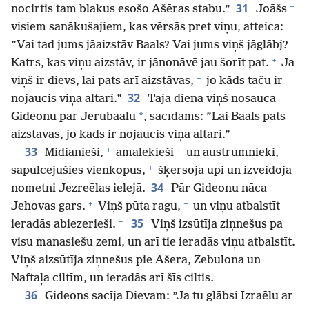
+
31
nocirtis tam blakus esošo Ašēras stabu.”
Joāšs
visiem sanākušajiem, kas vērsās pret viņu, atteica:
”Vai tad jums jāaizstāv Baals? Vai jums viņš jāglābj?
+
Katrs, kas viņu aizstāv, ir jānonāvē jau šorīt pat.
Ja
+
viņš ir dievs, lai pats arī aizstāvas,
jo kāds taču ir
32
nojaucis viņa altāri.”
Tajā dienā viņš nosauca
*
Gideonu par Jerubaalu
, sacīdams: ”Lai Baals pats
aizstāvas, jo kāds ir nojaucis viņa altāri.”
+
+
33
Midiānieši,
amalekieši
un austrumnieki,
+
sapulcējušies vienkopus,
šķērsoja upi un izveidoja
34
nometni Jezreēlas ielejā.
Pār Gideonu nāca
+
+
Jehovas gars.
Viņš pūta ragu,
un viņu atbalstīt
+
35
ieradās abiezerieši.
Viņš izsūtīja ziņnešus pa
visu manasiešu zemi, un arī tie ieradās viņu atbalstīt.
Viņš aizsūtīja ziņnešus pie Ašera, Zebulona un
Naftaļa ciltīm, un ieradās arī šīs ciltis.
36
Gideons sacīja Dievam: ”Ja tu glābsi Izraēlu ar