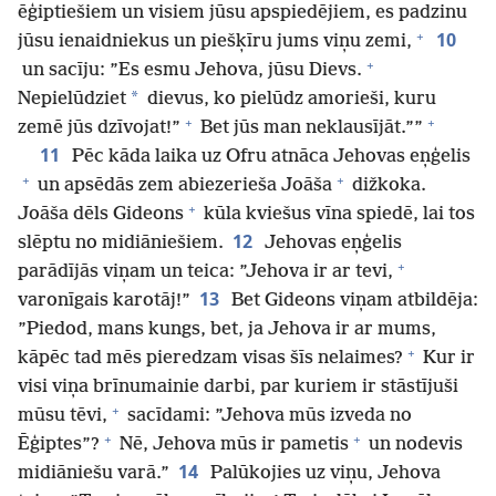
ēģiptiešiem un visiem jūsu apspiedējiem, es padzinu
+
10
jūsu ienaidniekus un piešķīru jums viņu zemi,
+
un sacīju: ”Es esmu Jehova, jūsu Dievs.
*
Nepielūdziet
dievus, ko pielūdz amorieši, kuru
+
+
zemē jūs dzīvojat!”
Bet jūs man neklausījāt.””
11
Pēc kāda laika uz Ofru atnāca Jehovas eņģelis
+
+
un apsēdās zem abiezerieša Joāša
dižkoka.
+
Joāša dēls Gideons
kūla kviešus vīna spiedē, lai tos
12
slēptu no midiāniešiem.
Jehovas eņģelis
+
parādījās viņam un teica: ”Jehova ir ar tevi,
13
varonīgais karotāj!”
Bet Gideons viņam atbildēja:
”Piedod, mans kungs, bet, ja Jehova ir ar mums,
+
kāpēc tad mēs pieredzam visas šīs nelaimes?
Kur ir
visi viņa brīnumainie darbi, par kuriem ir stāstījuši
+
mūsu tēvi,
sacīdami: ”Jehova mūs izveda no
+
+
Ēģiptes”?
Nē, Jehova mūs ir pametis
un nodevis
14
midiāniešu varā.”
Palūkojies uz viņu, Jehova