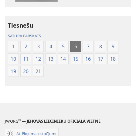
tulkojums
Tiesnešu
SATURA PĀRSKATS
1
2
3
4
5
6
7
8
9
10
11
12
13
14
15
16
17
18
19
20
21
®
JW.ORG
— JEHOVAS LIECINIEKU OFICIĀLĀ VIETNE
Attēlojuma iestatījumi