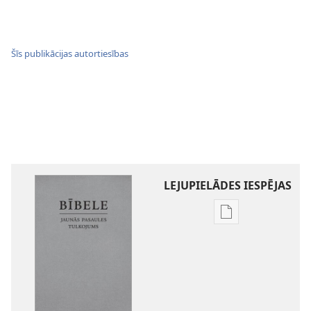
Šīs publikācijas autortiesības
LEJUPIELĀDES IESPĒJAS
Publikāciju
lejupielādes
iespējas
Bībele.
Jaunās
pasaules