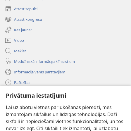
Atrast sapulci
(opens
new
Atrast kongresu
(opens
window)
new
Kas jauns?
window)
Video
Meklēt
Medicīniskā informācija klīnicistiem
Informācija varas pārstāvjiem
Palīdzība
Privātuma iestatījumi
Ziedojumi
(opens
new
Lai uzlabotu vietnes pārlūkošanas pieredzi, mēs
window)
Sargtorņa TIEŠSAISTES BIBLIOTĒKA
izmantojam sīkfailus un līdzīgas tehnoloģijas. Daži
(opens
sīkfaili ir nepieciešami vietnes funkcionalitātei, un tos
new
®
JW Hub
window)
nevar izslēgt. Citi sīkfaili tiek izmantoti, lai uzlabotu
(opens