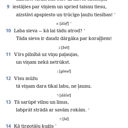
9
iestājies par viņiem un spried taisnu tiesu,
+
aizstāvi apspiesto un trūcīgo ļaužu tiesības!
*
א [
ālef
]
+
10
Laba sieva — kā lai tādu atrod?
Tāda sieva ir daudz dārgāka par koraļļiem!
ב [
bēt
]
11
Vīrs pilnībā uz viņu paļaujas,
un viņam nekā netrūkst.
ג [
gīmel
]
12
Visu mūžu
tā viņam dara tikai labu, ne ļaunu.
ד [
dālet
]
13
Tā sarūpē vilnu un linus,
+
labprāt strādā ar savām rokām.
ה [
hē
]
+
14
Kā tirgotāju kuģis