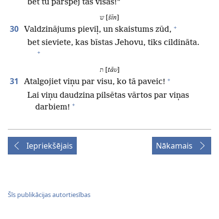
bet tu pārspēj tās visas!”
ש [
šīn
]
+
30
Valdzinājums pieviļ, un skaistums zūd,
bet sieviete, kas bīstas Jehovu, tiks cildināta.
+
ת [
tāv
]
+
31
Atalgojiet viņu par visu, ko tā paveic!
Lai viņu daudzina pilsētas vārtos par viņas
+
darbiem!
Iepriekšējais
Nākamais
Šīs publikācijas autortiesības