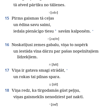
tā atved pārtiku no tālienes.
ו [
vāv
]
15
Pirms gaismas tā ceļas
un ēdina savu saimi,
+
*
iedala pienācīgo tiesu
savām kalponēm.
ז [
zajin
]
16
Noskatījusi zemes gabalu, viņa to nopērk
un iestāda vīna dārzu par pašas nopelnītajiem
līdzekļiem.
ח [
hēt
]
+
17
Viņa ir gatava smagi strādāt,
un rokas tai pilnas spara.
ט [
tēt
]
18
Viņa redz, ka tirgodamās gūst peļņu,
viņas gaismeklis nenodziest pat naktī.
י [
jod
]