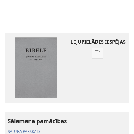
LEJUPIELĀDES IESPĒJAS
Publikāciju
lejupielādes
iespējas
Bībele.
Jaunās
pasaules
tulkojums
Sālamana pamācības
SATURA PĀRSKATS