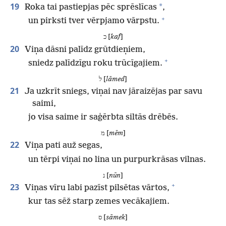
19
*
Roka tai pastiepjas pēc sprēslīcas
,
+
un pirksti tver vērpjamo vārpstu.
כ [
kaf
]
20
Viņa dāsni palīdz grūtdieņiem,
+
sniedz palīdzīgu roku trūcīgajiem.
ל [
lāmed
]
21
Ja uzkrīt sniegs, viņai nav jāraizējas par savu
saimi,
jo visa saime ir saģērbta siltās drēbēs.
מ [
mēm
]
22
Viņa pati auž segas,
un tērpi viņai no lina un purpurkrāsas vilnas.
נ [
nūn
]
+
23
Viņas vīru labi pazīst pilsētas vārtos,
kur tas sēž starp zemes vecākajiem.
ס [
sāmek
]