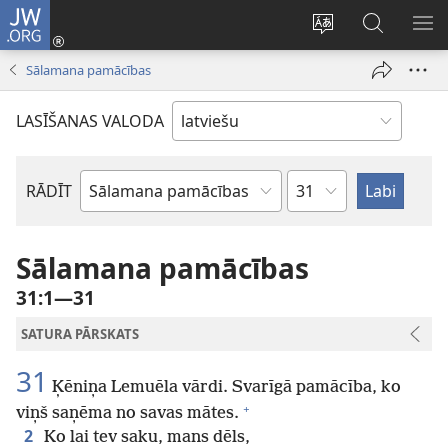
JW.ORG
Pieteikties
(opens
Mainīt
Meklēt
PA
new
vietnes
vietnē
IZV
Sālamana pamācības
window)
valodu
JW.ORG
LASĪŠANAS VALODA
Pēc
RĀDĪT
Pēc
nodaļām
Bībeles
grāmatām
Sālamana pamācības
31:1—31
SATURA PĀRSKATS
31
Ķēniņa Lemuēla vārdi. Svarīgā pamācība, ko
+
viņš saņēma no savas mātes.
2
Ko lai tev saku, mans dēls,