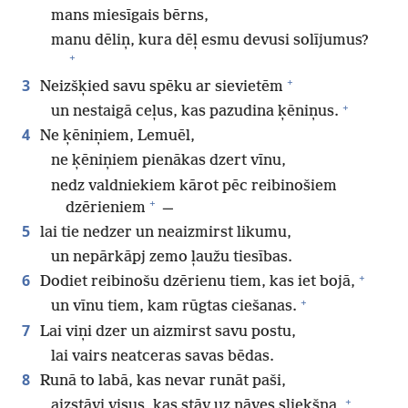
mans miesīgais bērns,
manu dēliņ, kura dēļ esmu devusi solījumus?
+
+
3
Neizšķied savu spēku ar sievietēm
+
un nestaigā ceļus, kas pazudina ķēniņus.
4
Ne ķēniņiem, Lemuēl,
ne ķēniņiem pienākas dzert vīnu,
nedz valdniekiem kārot pēc reibinošiem
+
dzērieniem
—
5
lai tie nedzer un neaizmirst likumu,
un nepārkāpj zemo ļaužu tiesības.
+
6
Dodiet reibinošu dzērienu tiem, kas iet bojā,
+
un vīnu tiem, kam rūgtas ciešanas.
7
Lai viņi dzer un aizmirst savu postu,
lai vairs neatceras savas bēdas.
8
Runā to labā, kas nevar runāt paši,
+
aizstāvi visus, kas stāv uz nāves sliekšņa,