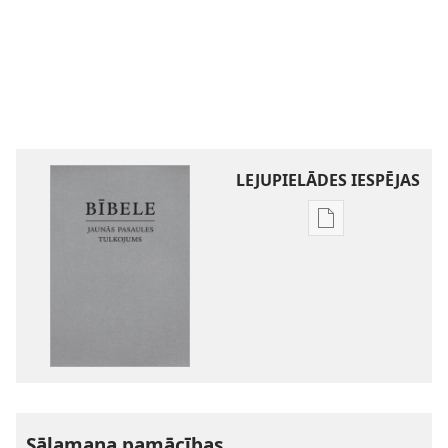
LEJUPIELĀDES IESPĒJAS
Publikāciju
lejupielādes
iespējas
Bībele.
Jaunās
pasaules
tulkojums
Sālamana pamācības