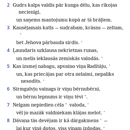
2
Gudrs kalps valdīs pār kunga dēlu, kas rīkojas
necienīgi,
un saņems mantojumu kopā ar tā brāļiem.
3
Kausējamais katls — sudrabam, krāsns — zeltam,
+
+
bet Jehova pārbauda sirdis.
4
Ļaundaris uzklausa nekrietnas runas,
+
un melis ieklausās zemiskās valodās.
+
5
Kas izsmej nabagu, apvaino viņa Radītāju,
un, kas priecājas par otra nelaimi, nepaliks
+
nesodīts.
6
Sirmgalvju vainags ir viņu bērnubērni,
*
un bērnu lepnums ir viņu tēvi
.
+
7
*
Nelgam nepiedien cēla
valoda,
+
vēl jo mazāk valdniekam klājas melot.
+
8
Dāvana tās devējam ir kā dārgakmens
—
+
lai kur viņš dotos, viss viņam izdodas.