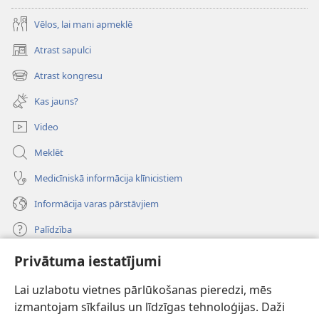
Vēlos, lai mani apmeklē
Atrast sapulci
(opens
new
Atrast kongresu
(opens
window)
new
Kas jauns?
window)
Video
Meklēt
Medicīniskā informācija klīnicistiem
Informācija varas pārstāvjiem
Palīdzība
Privātuma iestatījumi
Ziedojumi
(opens
new
Lai uzlabotu vietnes pārlūkošanas pieredzi, mēs
window)
Sargtorņa TIEŠSAISTES BIBLIOTĒKA
izmantojam sīkfailus un līdzīgas tehnoloģijas. Daži
(opens