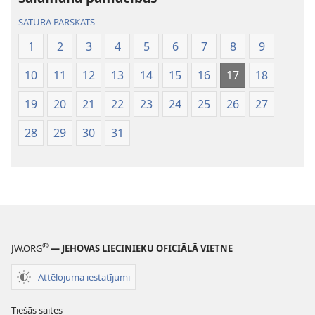
SATURA PĀRSKATS
1
2
3
4
5
6
7
8
9
10
11
12
13
14
15
16
17
18
19
20
21
22
23
24
25
26
27
28
29
30
31
®
JW.ORG
— JEHOVAS LIECINIEKU OFICIĀLĀ VIETNE
Attēlojuma iestatījumi
Tiešās saites