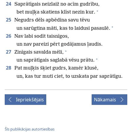
24
Saprātīgais neizlaiž no acīm gudrību,
+
bet muļķa skatiens klīst nezin kur.
25
Negudrs dēls apbēdina savu tēvu
+
un sarūgtina māti, kas to laidusi pasaulē.
26
Nav labi sodīt taisnīgos,
un nav pareizi pērt godājamus ļaudis.
+
27
Zinīgais savalda mēli,
+
un saprātīgais saglabā vēsu prātu.
28
Pat muļķis šķiet gudrs, kamēr klusē,
un, kas tur muti ciet, to uzskata par saprātīgu.
Iepriekšējais
Nākamais
Šīs publikācijas autortiesības