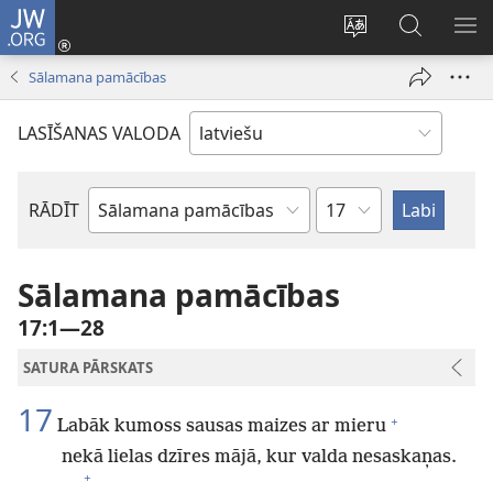
JW.ORG
Pieteikties
(opens
Mainīt
Meklēt
PA
new
vietnes
vietnē
IZV
Sālamana pamācības
window)
valodu
JW.ORG
LASĪŠANAS VALODA
Pēc
RĀDĪT
Pēc
nodaļām
Bībeles
grāmatām
Sālamana pamācības
17:1—28
SATURA PĀRSKATS
17
+
Labāk kumoss sausas maizes ar mieru
nekā lielas dzīres mājā, kur valda nesaskaņas.
+