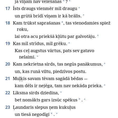
+
*
ja viņam nav vēlēšanās
?
+
17
Īsts draugs vienmēr mīl draugu
+
un grūtā brīdī viņam ir kā brālis.
18
*
Kam trūkst saprašanas
, tas vienodamies spiež
roku,
+
lai otra acu priekšā kļūtu par galvotāju.
+
19
Kas mīl strīdus, mīl grēku.
Kas ceļ augstus vārtus, pats sev gatavo
+
nelaimi.
+
20
Kam nekrietna sirds, tas negūs panākumus,
un, kas runā viltu, piedzīvos postu.
21
Muļķis savam tēvam sagādā bēdas —
+
kam dēls ir nejēga, tam nav nekāda prieka.
+
22
Līksma sirds dziedina,
+
*
bet nomākts gars izsūc spēkus
.
23
Ļaundaris slepus ņem kukuļus
+
*
un tiesā negodīgi
.