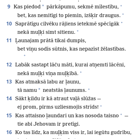
+
9
*
Kas piedod
pārkāpumu, sekmē mīlestību,
+
bet, kas nemitīgi to piemin, izšķir draugus.
+
10
Saprātīgu cilvēku rājiens ietekmē spēcīgāk
+
nekā muļķi simt sitienu.
11
Ļaunajam prātā tikai dumpis,
bet viņu sodīs sūtnis, kas nepazīst žēlastības.
+
12
Labāk sastapt lāču māti, kurai atņemti lācēni,
+
nekā muļķi viņa muļķībā.
13
Kas atmaksā labu ar ļaunu,
+
*
tā namu
neatstās ļaunums.
14
Sākt ķildu ir kā atraut vaļā slūžas —
+
ej prom, pirms uzliesmojis strīds!
+
15
Kas attaisno ļaundari un kas nosoda taisno
—
tie abi Jehovam ir pretīgi.
16
Ko tas līdz, ka muļķim viss ir, lai iegūtu gudrību,