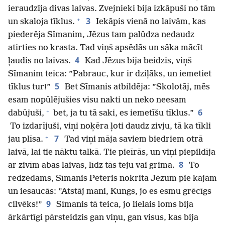
ieraudzīja divas laivas. Zvejnieki bija izkāpuši no tām
+
3
un skaloja tīklus.
Iekāpis vienā no laivām, kas
piederēja Sīmanim, Jēzus tam palūdza nedaudz
atirties no krasta. Tad viņš apsēdās un sāka mācīt
4
ļaudis no laivas.
Kad Jēzus bija beidzis, viņš
Sīmanim teica: ”Pabrauc, kur ir dziļāks, un iemetiet
5
tīklus tur!”
Bet Sīmanis atbildēja: ”Skolotāj, mēs
esam nopūlējušies visu nakti un neko neesam
+
6
dabūjuši,
bet, ja tu tā saki, es iemetīšu tīklus.”
To izdarījuši, viņi noķēra ļoti daudz zivju, tā ka tīkli
+
7
jau plīsa.
Tad viņi māja saviem biedriem otrā
laivā, lai tie nāktu talkā. Tie pieīrās, un viņi piepildīja
8
ar zivīm abas laivas, līdz tās teju vai grima.
To
redzēdams, Sīmanis Pēteris nokrita Jēzum pie kājām
un iesaucās: ”Atstāj mani, Kungs, jo es esmu grēcīgs
9
cilvēks!”
Sīmanis tā teica, jo lielais loms bija
ārkārtīgi pārsteidzis gan viņu, gan visus, kas bija