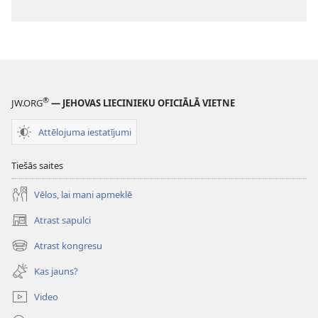
®
JW.ORG
— JEHOVAS LIECINIEKU OFICIĀLĀ VIETNE
Attēlojuma iestatījumi
Tiešās saites
Vēlos, lai mani apmeklē
Atrast sapulci
(opens
new
Atrast kongresu
(opens
window)
new
Kas jauns?
window)
Video