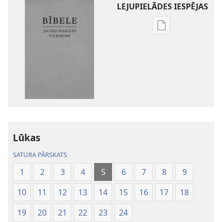
LEJUPIELĀDES IESPĒJAS
Publikāciju
lejupielādes
iespējas
Bībele.
Jaunās
pasaules
tulkojums
Lūkas
SATURA PĀRSKATS
1
2
3
4
5
6
7
8
9
10
11
12
13
14
15
16
17
18
19
20
21
22
23
24