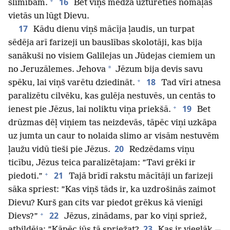
+
16
slimībām.
Bet viņš mēdza uzturēties nomaļās
vietās un lūgt Dievu.
17
Kādu dienu viņš mācīja ļaudis, un turpat
sēdēja arī farizeji un bauslības skolotāji, kas bija
sanākuši no visiem Galilejas un Jūdejas ciemiem un
*
no Jeruzālemes. Jehova
Jēzum bija devis savu
+
18
spēku, lai viņš varētu dziedināt.
Tad vīri atnesa
paralizētu cilvēku, kas gulēja nestuvēs, un centās to
+
19
ienest pie Jēzus, lai noliktu viņa priekšā.
Bet
drūzmas dēļ viņiem tas neizdevās, tāpēc viņi uzkāpa
uz jumta un caur to nolaida slimo ar visām nestuvēm
20
ļaužu vidū tieši pie Jēzus.
Redzēdams viņu
ticību, Jēzus teica paralizētajam: ”Tavi grēki ir
+
21
piedoti.”
Tajā brīdī rakstu mācītāji un farizeji
sāka spriest: ”Kas viņš tāds ir, ka uzdrošinās zaimot
Dievu? Kurš gan cits var piedot grēkus kā vienīgi
+
22
Dievs?”
Jēzus, zinādams, par ko viņi spriež,
23
atbildēja: ”Kāpēc jūs tā spriežat?
Kas ir vieglāk —