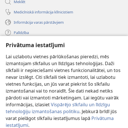
Meklēt
Medicīniskā informācija klīnicistiem
Informācija varas pārstāvjiem
Palīdzība
Privātuma iestatījumi
Ziedojumi
(opens
new
Lai uzlabotu vietnes pārlūkošanas pieredzi, mēs
window)
Sargtorņa TIEŠSAISTES BIBLIOTĒKA
izmantojam sīkfailus un līdzīgas tehnoloģijas. Daži
(opens
sīkfaili ir nepieciešami vietnes funkcionalitātei, un tos
new
®
JW Hub
window)
nevar izslēgt. Citi sīkfaili tiek izmantoti, lai uzlabotu
(opens
vietnes funkcijas, un jūs varat piekrist šo sīkfailu
new
®
JW Library
window)
izmantošanai vai to noraidīt. Šie dati nekad netiks
pārdoti vai izmantoti mārketingam. Lai iegūtu vairāk
informācijas, izlasiet
Vispārējo sīkfailu un līdzīgu
tehnoloģiju izmantošanas politiku
. Jebkurā brīdī jūs
varat pielāgot sīkfailu iestatījumus lapā
Privātuma
Copyright
© 2026 Watch Tower Bible and Tract Society of Pennsylvania.
LIETOŠANAS NOTEIKUMI
|
PRIVĀTUMA POLITIKA
|
PRIVĀTUMA
iestatījumi
.