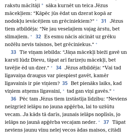
*
rakstu mācītāji
sāka kurnēt un teica Jēzus
mācekļiem: ”Kāpēc jūs ēdat un dzerat kopā ar
+
31
nodokļu ievācējiem un grēciniekiem?”
Jēzus
tiem atbildēja: ”Ne jau veselajiem vajag ārstu, bet
+
32
slimajiem.
Es esmu nācis aicināt uz grēku
+
nožēlu nevis taisnos, bet grēciniekus.”
33
Tie viņam iebilda: ”Jāņa mācekļi bieži gavē un
karsti lūdz Dievu, tāpat arī farizeju mācekļi, bet
+
34
tavējie ēd un dzer.”
Jēzus atbildēja: ”Vai tad
līgavaiņa draugus var piespiest gavēt, kamēr
35
līgavainis ir pie viņiem?
Bet pienāks laiks, kad
+
+
viņiem atņems līgavaini,
tad gan viņi gavēs.”
36
Pēc tam Jēzus tiem izstāstīja līdzību: ”Neviens
neizgriež ielāpu no jauna apģērba, lai to uzšūtu
vecam. Ja kāds tā darīs, jaunais ielāps noplīsīs, jo
+
37
ielāps no jaunā apģērba vecajam neder.
Tāpat
neviens jaunu vīnu nelej vecos ādas maisos, citādi