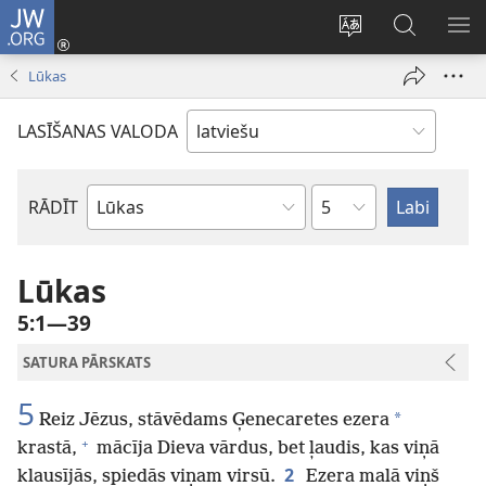
JW.ORG
Pieteikties
(opens
Mainīt
Meklēt
PA
new
vietnes
vietnē
IZV
Lūkas
window)
valodu
JW.ORG
LASĪŠANAS VALODA
Pēc
RĀDĪT
Pēc
nodaļām
Bībeles
grāmatām
Lūkas
5:1—39
SATURA PĀRSKATS
5
*
Reiz Jēzus, stāvēdams Ģenecaretes ezera
+
krastā,
mācīja Dieva vārdus, bet ļaudis, kas viņā
2
klausījās, spiedās viņam virsū.
Ezera malā viņš