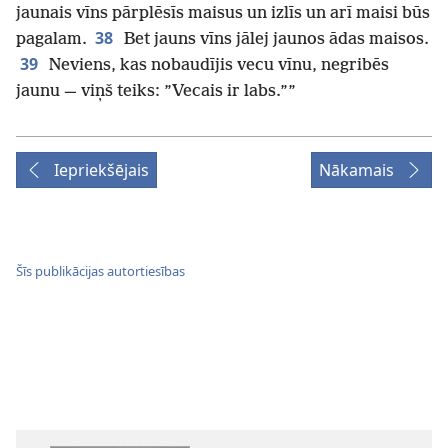
jaunais vīns pārplēsīs maisus un izlīs un arī maisi būs
38
pagalam.
Bet jauns vīns jālej jaunos ādas maisos.
39
Neviens, kas nobaudījis vecu vīnu, negribēs
jaunu — viņš teiks: ”Vecais ir labs.””
Iepriekšējais
Nākamais
Šīs publikācijas autortiesības