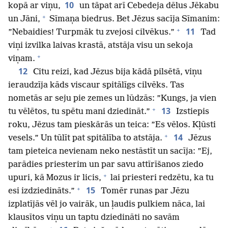
10
kopā ar viņu,
un tāpat arī Cebedeja dēlus Jēkabu
+
un Jāni,
Sīmaņa biedrus. Bet Jēzus sacīja Sīmanim:
+
11
”Nebaidies! Turpmāk tu zvejosi cilvēkus.”
Tad
viņi izvilka laivas krastā, atstāja visu un sekoja
+
viņam.
12
Citu reizi, kad Jēzus bija kādā pilsētā, viņu
ieraudzīja kāds viscaur spitālīgs cilvēks. Tas
nometās ar seju pie zemes un lūdzās: ”Kungs, ja vien
+
13
tu vēlētos, tu spētu mani dziedināt.”
Izstiepis
roku, Jēzus tam pieskārās un teica: ”Es vēlos. Kļūsti
+
14
vesels.” Un tūlīt pat spitālība to atstāja.
Jēzus
tam pieteica nevienam neko nestāstīt un sacīja: ”Ej,
parādies priesterim un par savu attīrīšanos ziedo
+
upuri, kā Mozus ir licis,
lai priesteri redzētu, ka tu
+
15
esi izdziedināts.”
Tomēr runas par Jēzu
izplatījās vēl jo vairāk, un ļaudis pulkiem nāca, lai
klausītos viņu un taptu dziedināti no savām