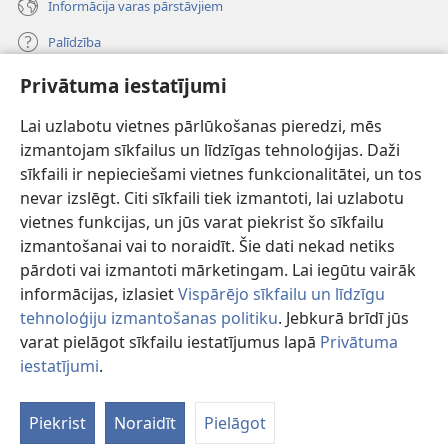
Informācija varas pārstāvjiem
Palīdzība
Privātuma iestatījumi
Ziedojumi
(opens
new
Lai uzlabotu vietnes pārlūkošanas pieredzi, mēs
window)
Sargtorņa TIEŠSAISTES BIBLIOTĒKA
izmantojam sīkfailus un līdzīgas tehnoloģijas. Daži
(opens
sīkfaili ir nepieciešami vietnes funkcionalitātei, un tos
new
®
JW Hub
window)
nevar izslēgt. Citi sīkfaili tiek izmantoti, lai uzlabotu
(opens
vietnes funkcijas, un jūs varat piekrist šo sīkfailu
new
®
JW Library
window)
izmantošanai vai to noraidīt. Šie dati nekad netiks
pārdoti vai izmantoti mārketingam. Lai iegūtu vairāk
informācijas, izlasiet
Vispārējo sīkfailu un līdzīgu
tehnoloģiju izmantošanas politiku
. Jebkurā brīdī jūs
varat pielāgot sīkfailu iestatījumus lapā
Privātuma
Copyright
© 2026 Watch Tower Bible and Tract Society of Pennsylvania.
LIETOŠANAS NOTEIKUMI
|
PRIVĀTUMA POLITIKA
|
PRIVĀTUMA
iestatījumi
.
Pa
IESTATĪJUMI
sa
Piekrist
Noraidīt
Pielāgot