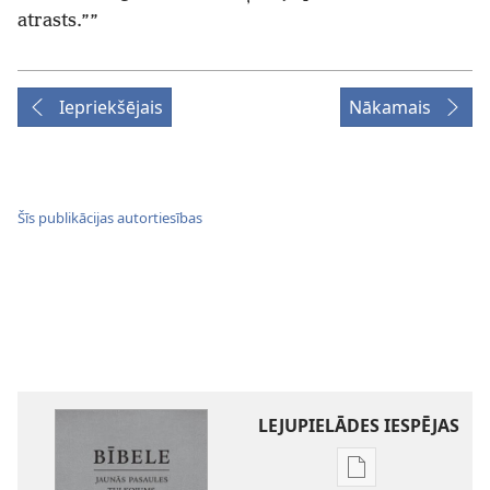
atrasts.””
Iepriekšējais
Nākamais
Šīs publikācijas autortiesības
LEJUPIELĀDES IESPĒJAS
Publikāciju