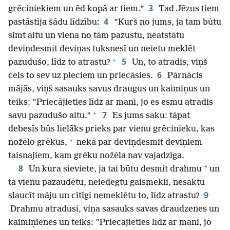
3
grēciniekiem un ēd kopā ar tiem.”
Tad Jēzus tiem
4
pastāstīja šādu līdzību:
”Kurš no jums, ja tam būtu
simt aitu un viena no tām pazustu, neatstātu
deviņdesmit deviņas tuksnesī un neietu meklēt
+
5
pazudušo, līdz to atrastu?
Un, to atradis, viņš
6
cels to sev uz pleciem un priecāsies.
Pārnācis
mājās, viņš sasauks savus draugus un kaimiņus un
teiks: ”Priecājieties līdz ar mani, jo es esmu atradis
+
7
savu pazudušo aitu.”
Es jums saku: tāpat
debesīs būs lielāks prieks par vienu grēcinieku, kas
+
nožēlo grēkus,
nekā par deviņdesmit deviņiem
taisnajiem, kam grēku nožēla nav vajadzīga.
8
*
Un kura sieviete, ja tai būtu desmit drahmu
un
tā vienu pazaudētu, neiedegtu gaismekli, nesāktu
9
slaucīt māju un cītīgi nemeklētu to, līdz atrastu?
Drahmu atradusi, viņa sasauks savas draudzenes un
kaimiņienes un teiks: ”Priecājieties līdz ar mani, jo