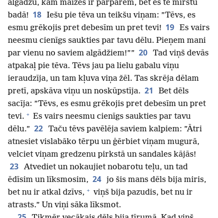
algādžu, kam maizes ir pārpārēm, bet es te mirstu
18
badā!
Iešu pie tēva un teikšu viņam: ”Tēvs, es
19
esmu grēkojis pret debesīm un pret tevi!
Es vairs
neesmu cienīgs saukties par tavu dēlu. Pieņem mani
20
par vienu no saviem algādžiem!””
Tad viņš devās
atpakaļ pie tēva. Tēvs jau pa lielu gabalu viņu
ieraudzīja, un tam kļuva viņa žēl. Tas skrēja dēlam
21
pretī, apskāva viņu un noskūpstīja.
Bet dēls
sacīja: ”Tēvs, es esmu grēkojis pret debesīm un pret
+
tevi.
Es vairs neesmu cienīgs saukties par tavu
22
dēlu.”
Taču tēvs pavēlēja saviem kalpiem: ”Ātri
atnesiet vislabāko tērpu un ģērbiet viņam mugurā,
velciet viņam gredzenu pirkstā un sandales kājās!
23
Atvediet un nokaujiet nobarotu teļu, un tad
24
ēdīsim un līksmosim,
jo šis mans dēls bija miris,
+
bet nu ir atkal dzīvs,
viņš bija pazudis, bet nu ir
atrasts.” Un viņi sāka līksmot.
25
Tikmēr vecākais dēls bija tīrumā. Kad viņš