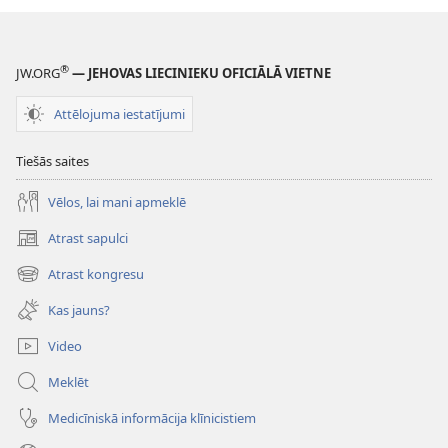
®
JW.ORG
— JEHOVAS LIECINIEKU OFICIĀLĀ VIETNE
Attēlojuma iestatījumi
Tiešās saites
Vēlos, lai mani apmeklē
Atrast sapulci
(opens
new
Atrast kongresu
(opens
window)
new
Kas jauns?
window)
Video
Meklēt
Medicīniskā informācija klīnicistiem