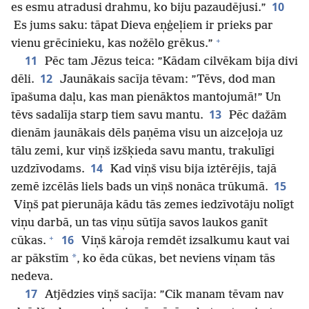
10
es esmu atradusi drahmu, ko biju pazaudējusi.”
Es jums saku: tāpat Dieva eņģeļiem ir prieks par
+
vienu grēcinieku, kas nožēlo grēkus.”
11
Pēc tam Jēzus teica: ”Kādam cilvēkam bija divi
12
dēli.
Jaunākais sacīja tēvam: ”Tēvs, dod man
īpašuma daļu, kas man pienāktos mantojumā!” Un
13
tēvs sadalīja starp tiem savu mantu.
Pēc dažām
dienām jaunākais dēls paņēma visu un aizceļoja uz
tālu zemi, kur viņš izšķieda savu mantu, trakulīgi
14
uzdzīvodams.
Kad viņš visu bija iztērējis, tajā
15
zemē izcēlās liels bads un viņš nonāca trūkumā.
Viņš pat pierunāja kādu tās zemes iedzīvotāju nolīgt
viņu darbā, un tas viņu sūtīja savos laukos ganīt
+
16
cūkas.
Viņš kāroja remdēt izsalkumu kaut vai
*
ar pākstīm
, ko ēda cūkas, bet neviens viņam tās
nedeva.
17
Atjēdzies viņš sacīja: ”Cik manam tēvam nav