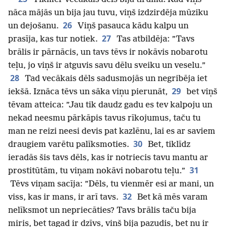
nāca mājās un bija jau tuvu, viņš izdzirdēja mūziku
26
un dejošanu.
Viņš pasauca kādu kalpu un
27
prasīja, kas tur notiek.
Tas atbildēja: ”Tavs
brālis ir pārnācis, un tavs tēvs ir nokāvis nobarotu
teļu, jo viņš ir atguvis savu dēlu sveiku un veselu.”
28
Tad vecākais dēls sadusmojās un negribēja iet
29
iekšā. Iznāca tēvs un sāka viņu pierunāt,
bet viņš
tēvam atteica: ”Jau tik daudz gadu es tev kalpoju un
nekad neesmu pārkāpis tavus rīkojumus, taču tu
man ne reizi neesi devis pat kazlēnu, lai es ar saviem
30
draugiem varētu palīksmoties.
Bet, tiklīdz
ieradās šis tavs dēls, kas ir notriecis tavu mantu ar
31
prostitūtām, tu viņam nokāvi nobarotu teļu.”
Tēvs viņam sacīja: ”Dēls, tu vienmēr esi ar mani, un
32
viss, kas ir mans, ir arī tavs.
Bet kā mēs varam
nelīksmot un nepriecāties? Tavs brālis taču bija
miris, bet tagad ir dzīvs, viņš bija pazudis, bet nu ir