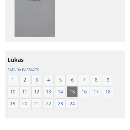
lejupielādes
iespējas
Bībele.
Jaunās
pasaules
tulkojums
Lūkas
SATURA PĀRSKATS
1
2
3
4
5
6
7
8
9
10
11
12
13
14
15
16
17
18
19
20
21
22
23
24