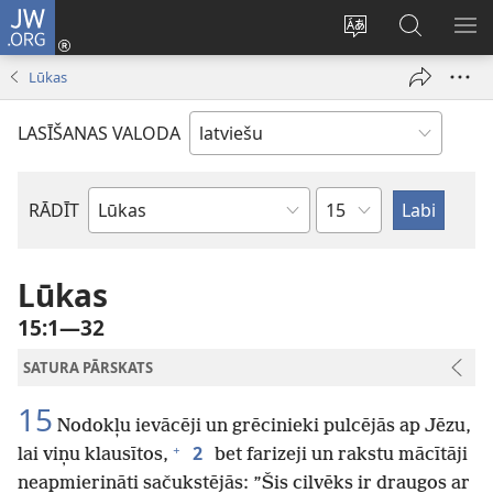
JW.ORG
Pieteikties
(opens
Mainīt
Meklēt
PA
new
vietnes
vietnē
IZV
Lūkas
window)
valodu
JW.ORG
LASĪŠANAS VALODA
Pēc
RĀDĪT
Pēc
nodaļām
Bībeles
grāmatām
Lūkas
15:1—32
SATURA PĀRSKATS
15
Nodokļu ievācēji un grēcinieki pulcējās ap Jēzu,
+
2
lai viņu klausītos,
bet farizeji un rakstu mācītāji
neapmierināti sačukstējās: ”Šis cilvēks ir draugos ar