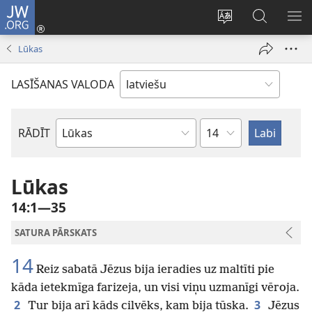
JW.ORG
Pieteikties
(opens
Mainīt
Meklēt
PA
new
vietnes
vietnē
IZV
Lūkas
window)
valodu
JW.ORG
LASĪŠANAS VALODA
Pēc
RĀDĪT
Pēc
nodaļām
Bībeles
grāmatām
Lūkas
14:1—35
SATURA PĀRSKATS
14
Reiz sabatā Jēzus bija ieradies uz maltīti pie
kāda ietekmīga farizeja, un visi viņu uzmanīgi vēroja.
2
3
Tur bija arī kāds cilvēks, kam bija tūska.
Jēzus