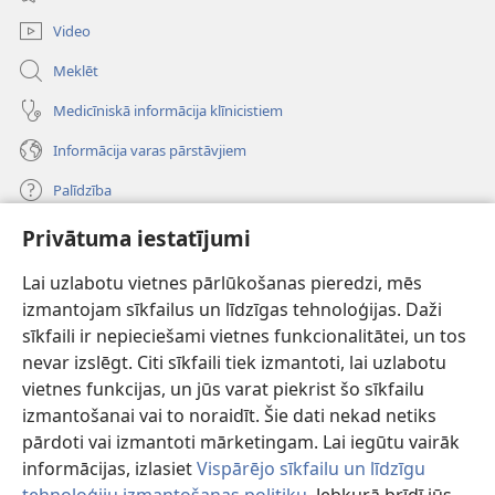
window)
Video
Meklēt
Medicīniskā informācija klīnicistiem
Informācija varas pārstāvjiem
Palīdzība
Privātuma iestatījumi
Ziedojumi
(opens
new
Lai uzlabotu vietnes pārlūkošanas pieredzi, mēs
window)
Sargtorņa TIEŠSAISTES BIBLIOTĒKA
izmantojam sīkfailus un līdzīgas tehnoloģijas. Daži
(opens
sīkfaili ir nepieciešami vietnes funkcionalitātei, un tos
new
®
JW Hub
window)
nevar izslēgt. Citi sīkfaili tiek izmantoti, lai uzlabotu
(opens
vietnes funkcijas, un jūs varat piekrist šo sīkfailu
new
®
JW Library
window)
izmantošanai vai to noraidīt. Šie dati nekad netiks
pārdoti vai izmantoti mārketingam. Lai iegūtu vairāk
informācijas, izlasiet
Vispārējo sīkfailu un līdzīgu