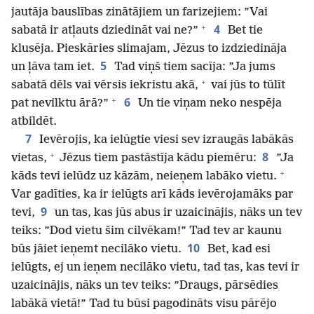
jautāja bauslības zinātājiem un farizejiem: ”Vai
+
4
sabatā ir atļauts dziedināt vai ne?”
Bet tie
klusēja. Pieskāries slimajam, Jēzus to izdziedināja
5
un ļāva tam iet.
Tad viņš tiem sacīja: ”Ja jums
+
sabatā dēls vai vērsis iekristu akā,
vai jūs to tūlīt
+
6
pat nevilktu ārā?”
Un tie viņam neko nespēja
atbildēt.
7
Ievērojis, ka ielūgtie viesi sev izraugās labākās
+
8
vietas,
Jēzus tiem pastāstīja kādu piemēru:
”Ja
+
kāds tevi ielūdz uz kāzām, neieņem labāko vietu.
Var gadīties, ka ir ielūgts arī kāds ievērojamāks par
9
tevi,
un tas, kas jūs abus ir uzaicinājis, nāks un tev
teiks: ”Dod vietu šim cilvēkam!” Tad tev ar kaunu
10
būs jāiet ieņemt necilāko vietu.
Bet, kad esi
ielūgts, ej un ieņem necilāko vietu, tad tas, kas tevi ir
uzaicinājis, nāks un tev teiks: ”Draugs, pārsēdies
labākā vietā!” Tad tu būsi pagodināts visu pārējo