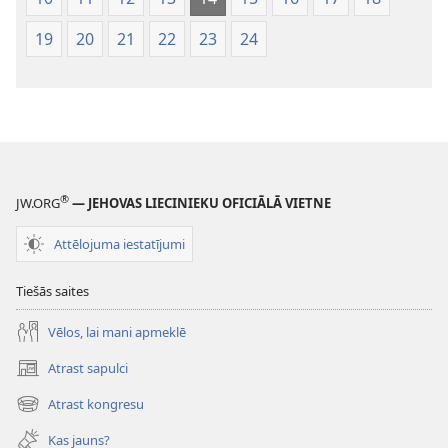
19
20
21
22
23
24
®
JW.ORG
— JEHOVAS LIECINIEKU OFICIĀLĀ VIETNE
Attēlojuma iestatījumi
Tiešās saites
Vēlos, lai mani apmeklē
Atrast sapulci
(opens
new
Atrast kongresu
(opens
window)
new
Kas jauns?