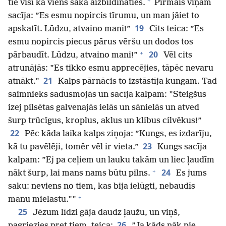
+
tie visi kā viens sāka aizbildināties.
Pirmais viņam
sacīja: ”Es esmu nopircis tīrumu, un man jāiet to
19
apskatīt. Lūdzu, atvaino mani!”
Cits teica: ”Es
esmu nopircis piecus pārus vēršu un dodos tos
+
20
pārbaudīt. Lūdzu, atvaino mani!”
Vēl cits
atrunājās: ”Es tikko esmu apprecējies, tāpēc nevaru
21
atnākt.”
Kalps pārnācis to izstāstīja kungam. Tad
saimnieks sadusmojās un sacīja kalpam: ”Steigšus
izej pilsētas galvenajās ielās un sānielās un atved
šurp trūcīgus, kroplus, aklus un klibus cilvēkus!”
22
Pēc kāda laika kalps ziņoja: ”Kungs, es izdarīju,
23
kā tu pavēlēji, tomēr vēl ir vieta.”
Kungs sacīja
kalpam: ”Ej pa ceļiem un lauku takām un liec ļaudīm
+
24
nākt šurp, lai mans nams būtu pilns.
Es jums
saku: neviens no tiem, kas bija ielūgti, nebaudīs
+
manu mielastu.””
25
Jēzum līdzi gāja daudz ļaužu, un viņš,
26
pagriezies pret tiem, teica:
”Ja kāds nāk pie