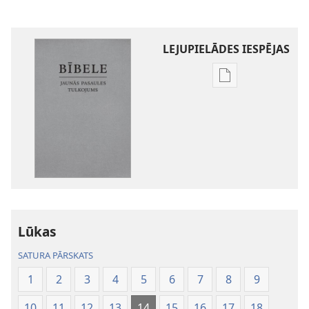
LEJUPIELĀDES IESPĒJAS
Publikāciju
lejupielādes
iespējas
Bībele.
Jaunās
pasaules
tulkojums
Lūkas
SATURA PĀRSKATS
1
2
3
4
5
6
7
8
9
10
11
12
13
14
15
16
17
18