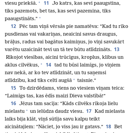
+
11
viesu priekšā.
Jo katrs, kas sevi paaugstina,
tiks pazemots, bet tas, kas sevi pazemina, tiks
+
paaugstināts.”
12
Pēc tam viņš vērsās pie namatēva: ”Kad tu rīko
pusdienas vai vakariņas, neaicini savus draugus,
brāļus, radus vai bagātus kaimiņus, jo viņi savukārt
13
varētu uzaicināt tevi un tā tev būtu atlīdzināts.
Rīkojot viesības, aicini trūcīgus, kroplus, klibus un
+
14
aklus cilvēkus,
tad tu būsi laimīgs, jo viņiem
nav nekā, ar ko tev atlīdzināt, un tu saņemsi
+
atlīdzību, kad tiks celti augšā
taisnie.”
15
To dzirdēdams, viens no viesiem viņam teica:
”Laimīgs tas, kas ēdīs maizi Dieva valstībā!”
16
Jēzus tam sacīja: ”Kāds cilvēks rīkoja lielu
+
17
mielastu
un ielūdza daudz viesu.
Kad mielasta
laiks bija klāt, viņš sūtīja savu kalpu teikt
18
aicinātajiem: ”Nāciet, jo viss jau ir gatavs.”
Bet