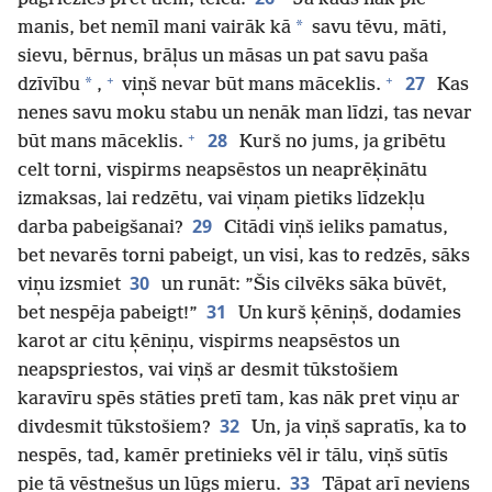
*
manis, bet nemīl mani vairāk kā
savu tēvu, māti,
sievu, bērnus, brāļus un māsas un pat savu paša
+
+
27
*
dzīvību
,
viņš nevar būt mans māceklis.
Kas
nenes savu moku stabu un nenāk man līdzi, tas nevar
+
28
būt mans māceklis.
Kurš no jums, ja gribētu
celt torni, vispirms neapsēstos un neaprēķinātu
izmaksas, lai redzētu, vai viņam pietiks līdzekļu
29
darba pabeigšanai?
Citādi viņš ieliks pamatus,
bet nevarēs torni pabeigt, un visi, kas to redzēs, sāks
30
viņu izsmiet
un runāt: ”Šis cilvēks sāka būvēt,
31
bet nespēja pabeigt!”
Un kurš ķēniņš, dodamies
karot ar citu ķēniņu, vispirms neapsēstos un
neapspriestos, vai viņš ar desmit tūkstošiem
karavīru spēs stāties pretī tam, kas nāk pret viņu ar
32
divdesmit tūkstošiem?
Un, ja viņš sapratīs, ka to
nespēs, tad, kamēr pretinieks vēl ir tālu, viņš sūtīs
33
pie tā vēstnešus un lūgs mieru.
Tāpat arī neviens