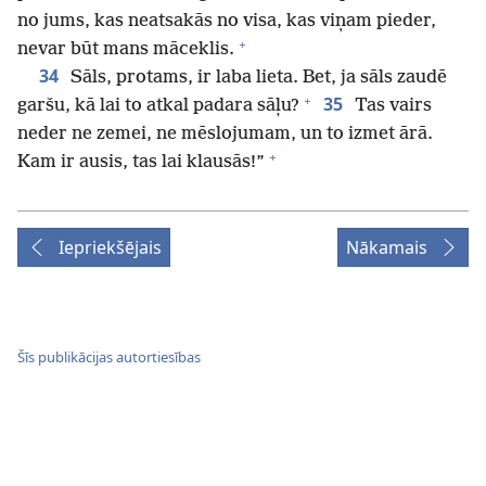
no jums, kas neatsakās no visa, kas viņam pieder,
+
nevar būt mans māceklis.
34
Sāls, protams, ir laba lieta. Bet, ja sāls zaudē
+
35
garšu, kā lai to atkal padara sāļu?
Tas vairs
neder ne zemei, ne mēslojumam, un to izmet ārā.
+
Kam ir ausis, tas lai klausās!”
Iepriekšējais
Nākamais
Šīs publikācijas autortiesības