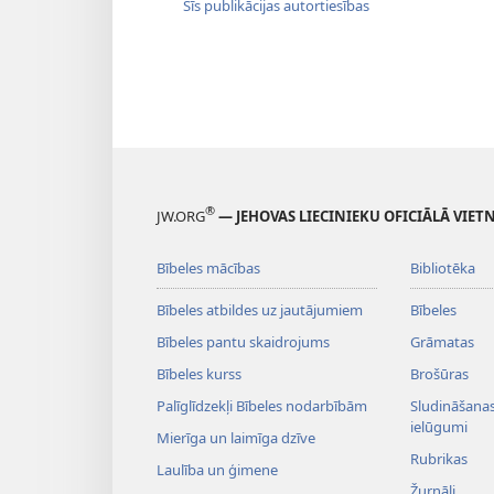
Šīs publikācijas autortiesības
®
JW.ORG
— JEHOVAS LIECINIEKU OFICIĀLĀ VIET
Bībeles mācības
Bibliotēka
Bībeles atbildes uz jautājumiem
Bībeles
Bībeles pantu skaidrojums
Grāmatas
Bībeles kurss
Brošūras
Palīglīdzekļi Bībeles nodarbībām
Sludināšanas 
ielūgumi
Mierīga un laimīga dzīve
Rubrikas
Laulība un ģimene
Žurnāli