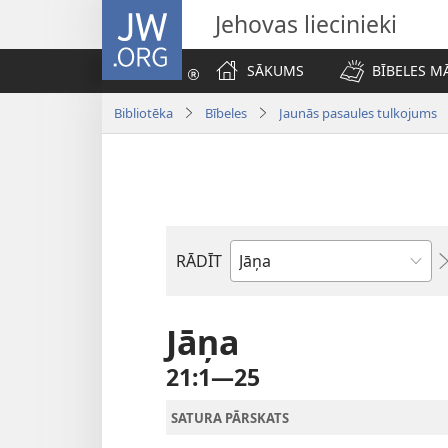
JW.ORG
Jehovas liecinieki
SĀKUMS
BĪBELES M
Bibliotēka
Bībeles
Jaunās pasaules tulkojums
RĀDĪT
Pēc
Bībeles
grāmatām
Jāņa
21:1—25
SATURA PĀRSKATS