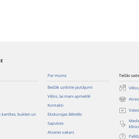
NE
Par mums
Tiešās sait
Biežāk uzdotie jautājumi
Vēlos
Vēlos, lai mani apmeklē
Atras
(opens
Kontakti
new
Vide
window)
kartītes, bukleti un
Ekskursijas Bētelēs
Medic
Sapulces
klīnic
Atceres vakars
Palīd