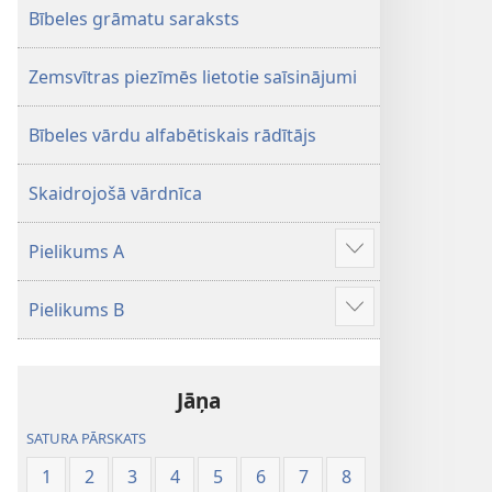
Bībeles grāmatu saraksts
Zemsvītras piezīmēs lietotie saīsinājumi
Bībeles vārdu alfabētiskais rādītājs
Skaidrojošā vārdnīca
Pielikums A
Parādīt
vairāk
Pielikums B
Parādīt
vairāk
Jāņa
SATURA PĀRSKATS
1
2
3
4
5
6
7
8