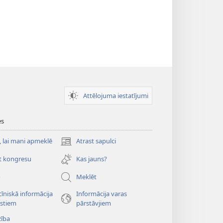
Attēlojuma iestatījumi
es
, lai mani apmeklē
Atrast sapulci
(opens
new
t kongresu
Kas jauns?
window)
o
Meklēt
īniskā informācija
Informācija varas
istiem
pārstāvjiem
zība