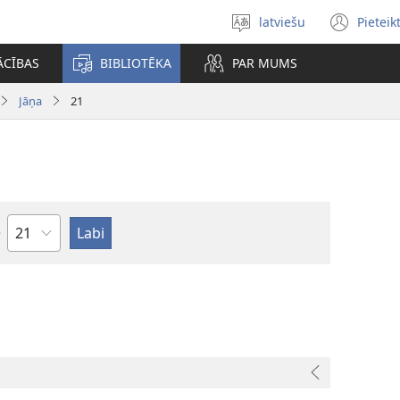
latviešu
Pieteik
Izvēlieties
(op
valodu
new
ĀCĪBAS
BIBLIOTĒKA
PAR MUMS
win
Jāņa
21
Pēc
nodaļām