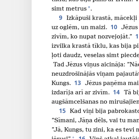
*
simt metrus
.
9
Izkāpuši krastā, mācekļi 
10
uz oglēm, un maizi.
Jēzus 
zivīm, ko nupat nozvejojāt.”
izvilka krastā tīklu, kas bija p
ļoti daudz, veselas simt piecde
Tad Jēzus viņus aicināja: ”N
neuzdrošinājās viņam pajautāt: 
13
Kungs.
Jēzus paņēma maizi
14
izdarīja arī ar zivīm.
Tā bij
augšāmcelšanas no mirušajie
15
Kad viņi bija pabrokast
”Sīmani, Jāņa dēls, vai tu man
”Jā, Kungs, tu zini, ka es tevi 
16
+