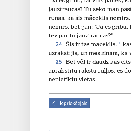
”Ja es gribu, lai viņš paliek, 
jāuztraucas? Tu seko man past
runas, ka šis māceklis nemirs.
nemirs, bet gan: ”Ja es gribu,
tev par to jāuztraucas?”
24
+
Šis ir tas māceklis,
kas
uzrakstījis, un mēs zinām, ka v
25
Bet vēl ir daudz kas cits,
aprakstītu rakstu ruļļos, es d
+
nepietiktu vietas.
Iepriekšējais