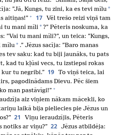
, nu jau otru reizi: ”Sīmani, Jāņa dēls,
*
cīja: ”Jā, Kungs, tu zini, ka es tevi mīlu
17
+
s aitiņas!”
Vēl trešo reizi viņš tam
*
i tu mani mīli
?” Pēteris noskuma, ka
is: ”Vai tu mani mīli?”, un teica: ”Kungs,
*
i mīlu
.” Jēzus sacīja: ”Baro manas
es tev saku: kad tu biji jaunāks, tu pats
t, kad tu kļūsi vecs, tu izstiepsi rokas
19
 kur tu negribi.”
To viņš teica, lai
mirs, pagodinādams Dievu. Pēc šiem
+
ko man pastāvīgi!”
raudzīja aiz viņiem nākam mācekli, ko
riņu laikā bija pieliecies pie Jēzus un
21
dos?”
Viņu ieraudzījis, Pēteris
22
 notiks ar viņu?”
Jēzus atbildēja: