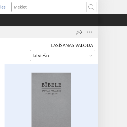
ties
ens
Meklēt
dow)
LASĪŠANAS VALODA