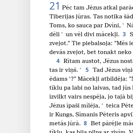
21
Pēc tam Jēzus atkal parād
Tiberijas jūras. Tas notika šād
+
Toms, ko sauca par Dvīni,
Nā
3
+
dēli
un vēl divi mācekļi.
S
zvejot.” Tie piebalsoja: ”Mēs i
devās zvejot, bet tonakt neko
4
Rītam austot, Jēzus nost
5
+
tas ir viņš.
Tad Jēzus viņie
*
ēdams
?” Mācekļi atbildēja: ”
tīklu pa labi no laivas, tad jū
izvilkt vairs nespēja, jo tajā b
+
Jēzus īpaši mīlēja,
teica Pēte
ir Kungs, Sīmanis Pēteris apvil
8
metās jūrā.
Bet pārējie māc
tīklu, kas bija pilns ar zivīm. 