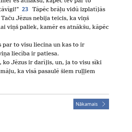
kamēr es atnākšu, kāpēc tev par to
23
āvīgi!”
Tāpēc brāļu vidū izplatījās
 Taču Jēzus nebija teicis, ka viņš
 lai viņš paliek, kamēr es atnākšu, kāpēc
 par to visu liecina un kas to ir
iņa liecība ir patiesa.
 ko Jēzus ir darījis, un, ja to visu sīki
omāju, ka visā pasaulē šiem ruļļiem
Nākamais