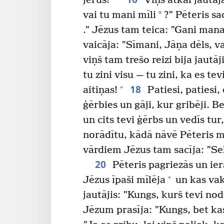
jērus!”
Viņš atkal jautāja
*
vai tu mani mīli
?” Pēteris sa
.” Jēzus tam teica: ”Gani mana
vaicāja: ”Sīmani, Jāņa dēls, va
viņš tam trešo reizi bija jautāj
tu zini visu — tu zini, ka es tev
18
+
aitiņas!
Patiesi, patiesi, 
ģērbies un gāji, kur gribēji. Be
un cits tevi ģērbs un vedīs tur,
norādītu, kādā nāvē Pēteris 
vārdiem Jēzus tam sacīja: ”Se
20
Pēteris pagriezās un ie
+
Jēzus īpaši mīlēja
un kas vaka
jautājis: ”Kungs, kurš tevi no
Jēzum prasīja: ”Kungs, bet kas