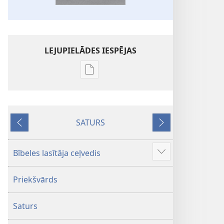
LEJUPIELĀDES IESPĒJAS
Publikāciju
lejupielādes
iespējas
Bībele.
SATURS
Jaunās
Iepriekšējais
Nākamais
pasaules
tulkojums
Bībeles lasītāja ceļvedis
Parādīt
vairāk
Priekšvārds
Saturs