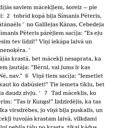
ījās saviem mācekļiem, šoreiz — pie
2
i:
tobrīd kopā bija Sīmanis Pēteris,
+
tānaēls
no Galilejas Kānas, Cebedeja
īmanis Pēteris pārējiem sacīja: ”Es eju
esim tev līdzi!” Viņi iekāpa laivā un
+
 nenoķēra.
ājās krastā, bet mācekļi nesaprata, ka
m jautāja: ”Bērni, vai jums ir kas
6
Nē, nav.”
Viņš tiem sacīja: ”Iemetiet
s kaut ko dabūsiet!” Tie iemeta tīklu, bet
7
+
ija daudz zivju.
Tad māceklis, ko
rim: ”Tas ir Kungs!” Izdzirdējis, ka tas
ka virsdrēbes, jo viņš bija puskails, un
ekļi tuvojās krastam laivā, vilkdami
Viņi nebija tālu no krasta, tikai kādus