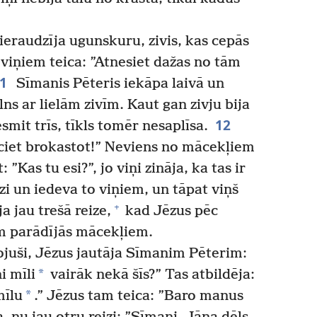
ieraudzīja ugunskuru, zivis, kas cepās
viņiem teica: ”Atnesiet dažas no tām
11
Sīmanis Pēteris iekāpa laivā un
ilns ar lielām zivīm. Kaut gan zivju bija
12
smit trīs, tīkls tomēr nesaplīsa.
āciet brokastot!” Neviens no mācekļiem
”Kas tu esi?”, jo viņi zināja, ka tas ir
 un iedeva to viņiem, un tāpat viņš
+
a jau trešā reize,
kad Jēzus pēc
m parādījās mācekļiem.
ojuši, Jēzus jautāja Sīmanim Pēterim:
*
i mīli
vairāk nekā šīs?” Tas atbildēja:
*
mīlu
.” Jēzus tam teica: ”Baro manus