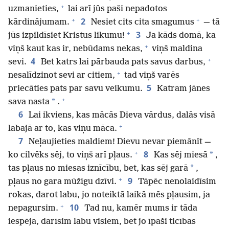
+
uzmanieties,
lai arī jūs paši nepadotos
+
+
2
kārdinājumam.
Nesiet cits cita smagumus
— tā
+
3
jūs izpildīsiet Kristus likumu!
Ja kāds domā, ka
+
viņš kaut kas ir, nebūdams nekas,
viņš maldina
+
4
sevi.
Bet katrs lai pārbauda pats savus darbus,
+
nesalīdzinot sevi ar citiem,
tad viņš varēs
5
priecāties pats par savu veikumu.
Katram jānes
+
*
sava nasta
.
6
Lai ikviens, kas mācās Dieva vārdus, dalās visā
+
labajā ar to, kas viņu māca.
7
Neļaujieties maldiem! Dievu nevar piemānīt —
+
8
*
ko cilvēks sēj, to viņš arī pļaus.
Kas sēj miesā
,
*
tas pļaus no miesas iznīcību, bet, kas sēj garā
,
+
9
pļaus no gara mūžīgu dzīvi.
Tāpēc nenolaidīsim
rokas, darot labu, jo noteiktā laikā mēs pļausim, ja
+
10
nepagursim.
Tad nu, kamēr mums ir tāda
iespēja, darīsim labu visiem, bet jo īpaši ticības