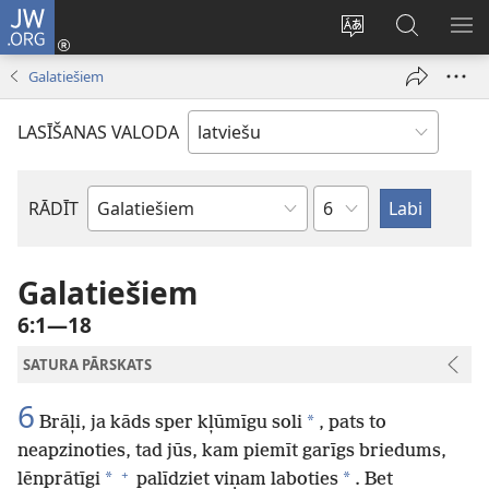
JW.ORG
Pieteikties
(opens
Mainīt
Meklēt
PA
new
vietnes
vietnē
IZV
Galatiešiem
window)
valodu
JW.ORG
LASĪŠANAS VALODA
Pēc
RĀDĪT
Pēc
nodaļām
Bībeles
grāmatām
Galatiešiem
6:1—18
SATURA PĀRSKATS
6
*
Brāļi, ja kāds sper kļūmīgu soli
, pats to
neapzinoties, tad jūs, kam piemīt garīgs briedums,
+
*
*
lēnprātīgi
palīdziet viņam laboties
. Bet