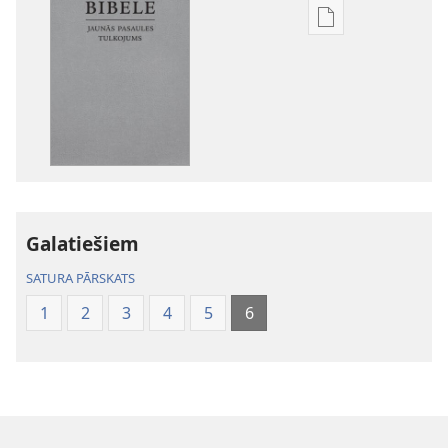
Publikāciju
lejupielādes
iespējas
Bībele.
Jaunās
pasaules
tulkojums
Galatiešiem
SATURA PĀRSKATS
1
2
3
4
5
6