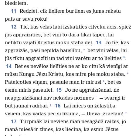
biedriem.
11
Redziet, cik lieliem burtiem es jums rakstu
pats ar savu roku!
12
Tie, kas vēlas labi izskatīties cilvēku acīs, spiež
jūs apgraizīties, bet viņi to dara tikai tāpēc, lai
13
netiktu vajāti Kristus moku staba dēļ.
Jo tie, kas
+
apgraizās, paši nepilda bauslību,
bet viņi vēlas, lai
*
jūs tiktu apgraizīti un tad viņi varētu ar to lielīties
.
14
Bet es nevēlos lielīties ne ar ko citu kā vienīgi ar
+
mūsu Kungu Jēzu Kristu, kas mira pie moku staba.
*
Pateicoties viņam, pasaule man ir mirusi
, bet es
15
esmu miris pasaulei.
Jo ne apgraizīšanai, ne
+
neapgraizīšanai nav nekādas nozīmes
— svarīgi ir
+
16
būt jaunai radībai.
Lai miers un žēlastība
+
visiem, kas vadās pēc šī likuma, — Dieva Izraēlam!
17
Turpmāk lai neviens man nesagādā raizes, jo
manā miesā ir zīmes, kas liecina, ka esmu Jēzus