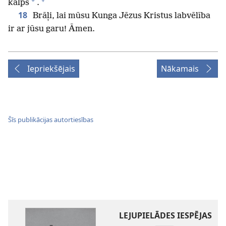
+
*
kalps
.
18
Brāļi, lai mūsu Kunga Jēzus Kristus labvēlība
ir ar jūsu garu! Āmen.
Iepriekšējais
Nākamais
Šīs publikācijas autortiesības
LEJUPIELĀDES IESPĒJAS