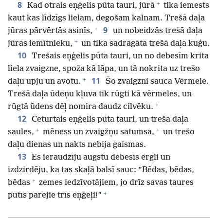
+
8
Kad otrais eņģelis pūta tauri, jūrā
tika iemests
kaut kas līdzīgs lielam, degošam kalnam. Trešā daļa
+
9
jūras pārvērtās asinīs,
un nobeidzās trešā daļa
+
jūras iemītnieku,
un tika sadragāta trešā daļa kuģu.
10
Trešais eņģelis pūta tauri, un no debesīm krita
liela zvaigzne, spoža kā lāpa, un tā nokrita uz trešo
+
11
daļu upju un avotu.
Šo zvaigzni sauca Vērmele.
Trešā daļa ūdeņu kļuva tik rūgti kā vērmeles, un
+
rūgtā ūdens dēļ nomira daudz cilvēku.
12
Ceturtais eņģelis pūta tauri, un trešā daļa
+
+
saules,
mēness un zvaigžņu satumsa,
un trešo
daļu dienas un nakts nebija gaismas.
13
Es ieraudzīju augstu debesīs ērgli un
izdzirdēju, ka tas skaļā balsī sauc: ”Bēdas, bēdas,
+
bēdas
zemes iedzīvotājiem, jo drīz savas taures
+
pūtīs pārējie trīs eņģeļi!”