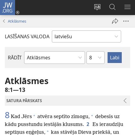
JW.ORG
Pieteikties
(opens
Mainīt
Meklēt
PA
new
vietnes
vietnē
IZV
Atklāsmes
window)
valodu
JW.ORG
LASĪŠANAS VALODA
Pēc
RĀDĪT
Pēc
nodaļām
Bībeles
grāmatām
Atklāsmes
8:1—13
SATURA PĀRSKATS
8
+
+
Kad Jērs
atvēra septīto zīmogu,
debesīs uz
2
kādu pusstundu iestājās klusums.
Es ieraudzīju
+
septiņus eņģeļus,
kas stāvēja Dieva priekšā, un