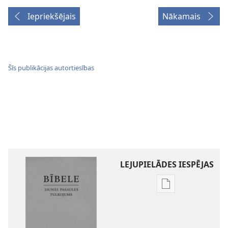
Iepriekšējais
Nākamais
Šīs publikācijas autortiesības
LEJUPIELĀDES IESPĒJAS
Publikāciju
lejupielādes
iespējas
Bībele.