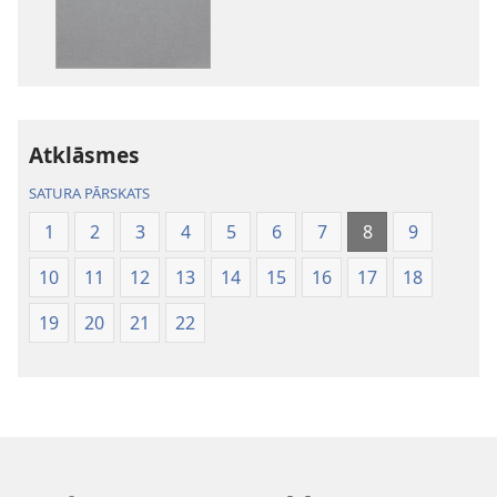
Jaunās
pasaules
tulkojums
Atklāsmes
SATURA PĀRSKATS
1
2
3
4
5
6
7
8
9
10
11
12
13
14
15
16
17
18
19
20
21
22