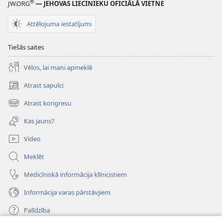
®
JW.ORG
— JEHOVAS LIECINIEKU OFICIĀLĀ VIETNE
Attēlojuma iestatījumi
Tiešās saites
Vēlos, lai mani apmeklē
Atrast sapulci
(opens
new
Atrast kongresu
(opens
window)
new
Kas jauns?
window)
Video
Meklēt
Medicīniskā informācija klīnicistiem
Informācija varas pārstāvjiem
Palīdzība