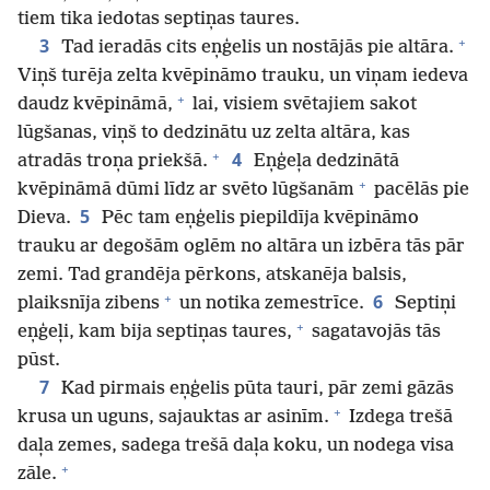
tiem tika iedotas septiņas taures.
+
3
Tad ieradās cits eņģelis un nostājās pie altāra.
Viņš turēja zelta kvēpināmo trauku, un viņam iedeva
+
daudz kvēpināmā,
lai, visiem svētajiem sakot
lūgšanas, viņš to dedzinātu uz zelta altāra, kas
+
4
atradās troņa priekšā.
Eņģeļa dedzinātā
+
kvēpināmā dūmi līdz ar svēto lūgšanām
pacēlās pie
5
Dieva.
Pēc tam eņģelis piepildīja kvēpināmo
trauku ar degošām oglēm no altāra un izbēra tās pār
zemi. Tad grandēja pērkons, atskanēja balsis,
+
6
plaiksnīja zibens
un notika zemestrīce.
Septiņi
+
eņģeļi, kam bija septiņas taures,
sagatavojās tās
pūst.
7
Kad pirmais eņģelis pūta tauri, pār zemi gāzās
+
krusa un uguns, sajauktas ar asinīm.
Izdega trešā
daļa zemes, sadega trešā daļa koku, un nodega visa
+
zāle.