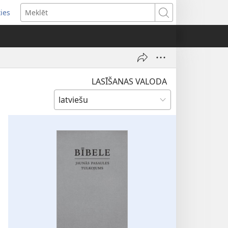
ties
ens
Meklēt
dow)
LASĪŠANAS VALODA