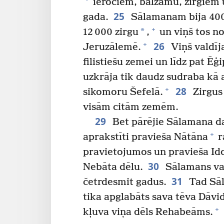
ieročiem, balzamu, zirgiem 
25
gada.
Sālamanam bija 4000
+
*
12 000 zirgu
,
un viņš tos no
26
+
Jeruzālemē.
Viņš valdīj
filistiešu zemei un līdz pat Ēģ
uzkrāja tik daudz sudraba kā
28
+
sikomoru Šefelā.
Zirgus
visām citām zemēm.
29
Bet pārējie Sālamana d
+
aprakstīti pravieša Nātāna
r
pravietojumos un pravieša Id
30
Nebāta dēlu.
Sālamans val
31
četrdesmit gadus.
Tad Sāl
tika apglabāts sava tēva Dāvid
+
kļuva viņa dēls Rehabeāms.