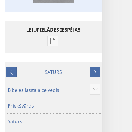
LEJUPIELĀDES IESPĒJAS
Publikāciju
lejupielādes
iespējas
Bībele.
SATURS
Jaunās
Iepriekšējais
Nākamais
pasaules
tulkojums
Bībeles lasītāja ceļvedis
Parādīt
vairāk
Priekšvārds
Saturs