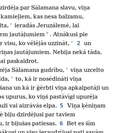
zirdēja par Sālamana slavu, viņa
r kamieļiem, kas nesa balzamu,
+
ta,
ieradās Jeruzālemē, lai
*
iem jautājumiem
. Atnākusi pie
2
+
 visu, ko vēlējās uzzināt,
un
viņas jautājumiem. Nebija nekā tāda,
ai paskaidrot.
+
zēja Sālamana gudrību,
viņa uzcelto
+
lda,
to, kā ir nosēdināti viņa
ana un kā ir ģērbti viņa apkalpotāji un
s upurus, ko viņš pastāvīgi upurēja
5
uži vai aizrāvās elpa.
Viņa ķēniņam
ē biju dzirdējusi par taviem
6
 ir bijušas patiesas.
Bet es šīm
nākusi un visu ieraudzījusi pati savām