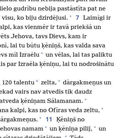
ielo gudrību nebija pastāstīta pat ne
7
+
isu, ko biju dzirdējusi.
Laimīgi ir
 kalpi, kas vienmēr ir tavā priekšā un
vēts Jehova, tavs Dievs, kam ir
onī, lai tu būtu ķēniņš, kas valda sava
+
vs mīl Izraēlu
un vēlas, lai tas paliktu
is par Izraēla ķēniņu, lai tu nodrošinātu
+
*
 120 talentu
zelta,
dārgakmeņus un
ekad vairs nav atvedis tik daudz
+
e atveda ķēniņam Sālamanam.
+
a kalpi, kas no Ofīras veda zeltu,
11
+
 dārgakmeņus.
Ķēniņš no
+
+
 Jehovas namam
un ķēniņa pilij,
un
+