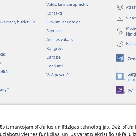
Vēlos, lai mani apmeklē
Atras
(opens
Kontakti
new
Vide
window)
kartītes, bukleti un
Ekskursijas Bētelēs
Medic
Sapulces
klīnic
Atceres vakars
Palīd
Kongresi
cas
Darbība
Zied
(opens
s
Gadījumi
new
dītāji
window)
Sarg
Visā pasaulē
(opens
BIB
new
®
ting
JW L
window)
dioieraksti
ībeles lasījumi
 izmantojam sīkfailus un līdzīgas tehnoloģijas. Daži sīkfaili
lai uzlabotu vietnes funkcijas, un jūs varat piekrist šo sīkfail