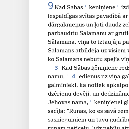
9
+
*
Kad Sābas
ķēniņiene
izd
iespaidīgas svītas pavadībā a
dārgakmeņus un ļoti daudz zel
pārbaudītu Sālamanu ar grūt
Sālamana, viņa to iztaujāja par
Sālamans atbildēja uz visiem 
ko Sālamans nebūtu spējis viņ
3
Kad Sābas ķēniņiene red
4
+
namu,
ēdienus uz viņa ga
galminieki, kā notiek apkalpoš
dzērienu devēji, un dedzināmo
+
Jehovas namā,
ķēniņienei gl
sacīja: ”Runas, ko es savā zem
sasniegumiem un tavu gudrību,
runām neticēju, līdz nebiju at