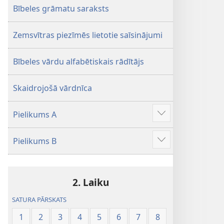
Bībeles grāmatu saraksts
Zemsvītras piezīmēs lietotie saīsinājumi
Bībeles vārdu alfabētiskais rādītājs
Skaidrojošā vārdnīca
Pielikums A
Parādīt
vairāk
Pielikums B
Parādīt
vairāk
2. Laiku
SATURA PĀRSKATS
1
2
3
4
5
6
7
8