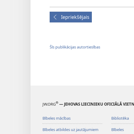
Iepriekšējais
Šīs publikācijas autortiesības
®
JW.ORG
— JEHOVAS LIECINIEKU OFICIĀLĀ VIET
Bībeles mācības
Bibliotēka
Bībeles atbildes uz jautājumiem
Bībeles