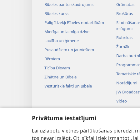
Bībeles pantu skaidrojums
Grāmatas
Bībeles kurss
Brošūras
Palīglīdzekļi Bībeles nodarbībām
Sludināšanas 
ielūgumi
Mierīga un laimīga dzīve
Rubrikas
Laulība un ģimene
Žurnāli
Pusaudžiem un jauniešiem
Darba burtnī
Bērniem
Programma
Ticība Dievam
Tematiskie rā
Zinātne un Bībele
Norādījumi
Vēsturiskie fakti un Bībele
JW Broadcas
Video
Mūzika
Privātuma iestatījumi
Uzvedumu au
Teatralizēti B
Lai uzlabotu vietnes pārlūkošanas pieredzi, mēs
tos nevar izslēgt. Citi sīkfaili tiek izmantoti, 