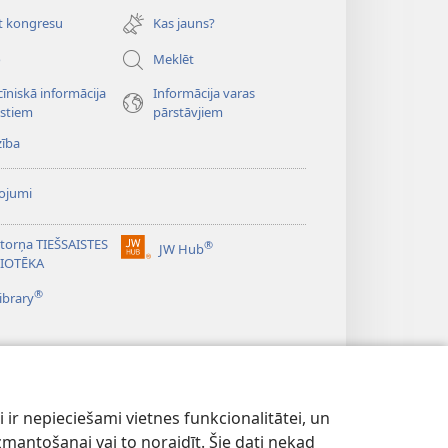
new
t kongresu
Kas jauns?
window)
o
Meklēt
īniskā informācija
Informācija varas
istiem
pārstāvjiem
zība
ojumi
torņa TIEŠSAISTES
®
JW Hub
(opens
LIOTĒKA
new
®
window)
ibrary
 ir nepieciešami vietnes funkcionalitātei, un
u izmantošanai vai to noraidīt. Šie dati nekad