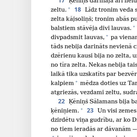
17
Ķēniņš darināja arī lielu
18
+
zeltu.
Līdz tronim veda s
zelta kājsoliņš; tronim abās p
+
balstiem stāvēja divi lauvas.
+
divpadsmit lauvas,
pa vienam
tāds nebija darināts nevienā ci
dzērienu kausi bija no zelta, 
no tīra zelta. Nekas nebija ta
laikā tika uzskatīts par bezvēr
+
kalpiem
mēdza doties uz Tar
atgriezās, vezdami zeltu, sudr
22
Ķēniņš Sālamans bija b
23
+
ķēniņiem.
Un visi zemes 
dzirdētu viņa gudrību, ar ko Di
no tiem ieradās ar dāvanām — 
+