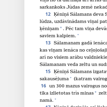
viņš no tā darināja arī arfas u
sarkankoks Jūdas zemē nekad 
12
Ķēniņš Sālamans deva Sā
lūdza, uzdāvinādams viņai pat
*
ķēniņam
. Pēc tam viņa devā
+
saviem kalpiem.
13
Sālamanam gadā ienāca 
kas viņam ienāca no ceļojošaj
arī no visiem arābu valdniek
Sālamanam veda zeltu un sud
15
Ķēniņš Sālamans izgatav
+
sakausējuma
(katram vairoga
16
un 300 mazus vairogus no
*
tika izlietotas trīs minas
zelt
+
namā.