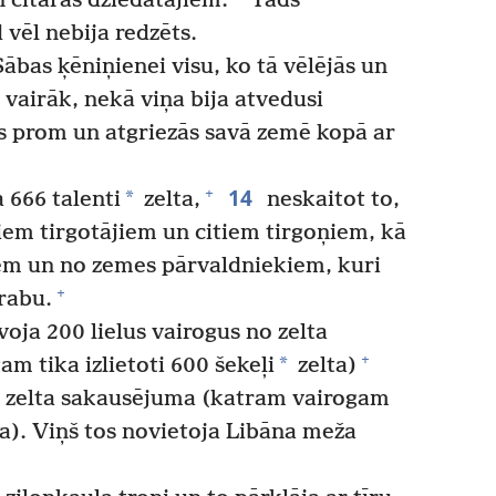
n cītaras dziedātājiem.
Tāds
vēl nebija redzēts.
bas ķēniņienei visu, ko tā vēlējās un
 vairāk, nekā viņa bija atvedusi
s prom un atgriezās savā zemē kopā ar
14
+
*
666 talenti
zelta,
neskaitot to,
iem tirgotājiem un citiem tirgoņiem, kā
iem un no zemes pārvaldniekiem, kuri
+
rabu.
oja 200 lielus vairogus no zelta
+
*
m tika izlietoti 600 šekeļi
zelta)
 zelta sakausējuma (katram vairogam
a). Viņš tos novietoja Libāna meža