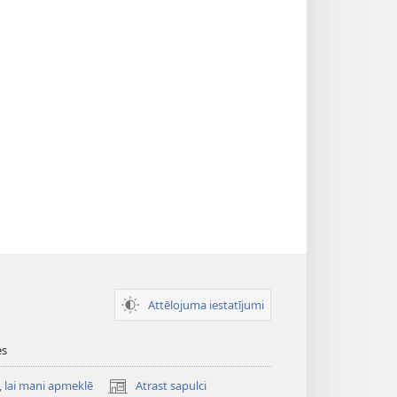
Attēlojuma iestatījumi
es
, lai mani apmeklē
Atrast sapulci
(opens