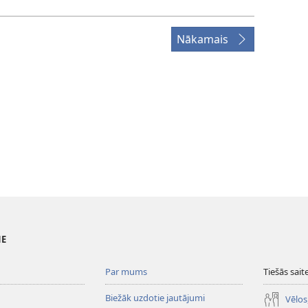
Nākamais
NE
Par mums
Tiešās sait
Biežāk uzdotie jautājumi
Vēlos