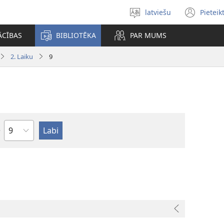
latviešu
Pieteik
Izvēlieties
(op
valodu
new
ĀCĪBAS
BIBLIOTĒKA
PAR MUMS
win
2. Laiku
9
Pēc
nodaļām