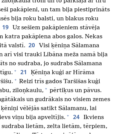
 ziloņkaula troni un to pārklāja ar tīru
eši pakāpieni, un tam bija piestiprināts
usēs bija roku balsti, un blakus roku
19
Uz sešiem pakāpieniem stāvēja
 katra pakāpiena abos galos. Nekas
20
tā valstī.
Visi ķēniņa Sālamana
un arī visi trauki Libāna meža namā bija
isīts no sudraba, jo sudrabs Sālamana
21
+
tīgu.
Ķēniņa kuģi ar Hīrāma
+
šišu.
Reizi trīs gados Taršišas kuģi
+
abu, ziloņkaulu,
pērtiķus un pāvus.
agātākais un gudrākais no visiem zemes
ķēniņi vēlējās satikt Sālamanu, lai
24
+
evs viņu bija apveltījis.
Ikviens
sudraba lietām, zelta lietām, tērpiem,