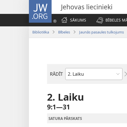
JW.ORG
Jehovas liecinieki
SĀKUMS
BĪBELES M
Bibliotēka
Bībeles
Jaunās pasaules tulkojums
RĀDĪT
Pēc
Bībeles
grāmatām
2. Laiku
9:1—31
SATURA PĀRSKATS