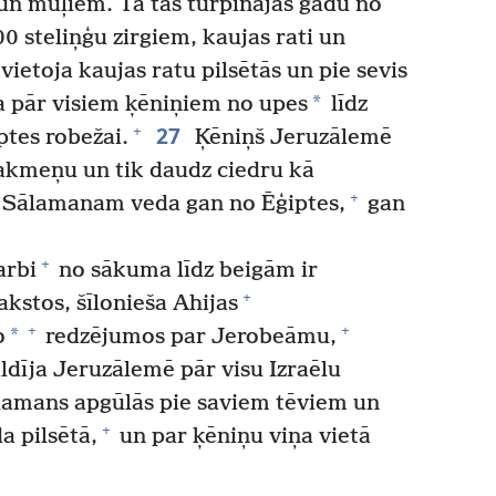
un mūļiem. Tā tas turpinājās gadu no
 steliņģu zirgiem, kaujas rati un
vietoja kaujas ratu pilsētās un pie sevis
*
a pār visiem ķēniņiem no upes
līdz
27
+
iptes robežai.
Ķēniņš Jeruzālemē
 akmeņu un tik daudz ciedru kā
+
 Sālamanam veda gan no Ēģiptes,
gan
+
arbi
no sākuma līdz beigām ir
+
akstos, šīlonieša Ahijas
+
+
*
o
redzējumos par Jerobeāmu,
dīja Jeruzālemē pār visu Izraēlu
amans apgūlās pie saviem tēviem un
+
a pilsētā,
un par ķēniņu viņa vietā