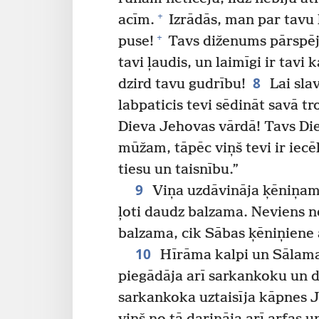
+
acīm.
Izrādās, man par tavu l
+
puse!
Tavs diženums pārspēj v
tavi ļaudis, un laimīgi ir tavi
8
dzird tavu gudrību!
Lai sla
labpaticis tevi sēdināt savā tr
Dieva Jehovas vārdā! Tavs Die
mūžam, tāpēc viņš tevi ir iecēl
tiesu un taisnību.”
9
Viņa uzdāvināja ķēniņam
ļoti daudz balzama. Neviens n
balzama, cik Sābas ķēniņien
10
Hīrāma kalpi un Sālaman
piegādāja arī sarkankoku un
sarkankoka uztaisīja kāpnes