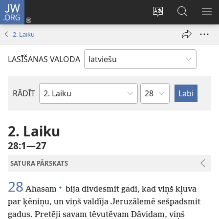
JW.ORG
Pieteikties
(opens
Mainīt
Meklēt
PA
new
vietnes
vietnē
IZV
2. Laiku
window)
valodu
JW.ORG
LASĪŠANAS VALODA
Pēc
RĀDĪT
Pēc
nodaļām
Bībeles
grāmatām
2. Laiku
28:1—27
SATURA PĀRSKATS
28
+
Ahasam
bija divdesmit gadi, kad viņš kļuva
par ķēniņu, un viņš valdīja Jeruzālemē sešpadsmit
gadus. Pretēji savam tēvutēvam Dāvidam, viņš