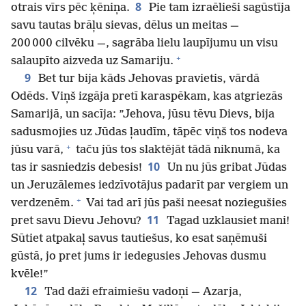
8
otrais vīrs pēc ķēniņa.
Pie tam izraēlieši sagūstīja
savu tautas brāļu sievas, dēlus un meitas —
200 000 cilvēku —, sagrāba lielu laupījumu un visu
+
salaupīto aizveda uz Samariju.
9
Bet tur bija kāds Jehovas pravietis, vārdā
Odēds. Viņš izgāja pretī karaspēkam, kas atgriezās
Samarijā, un sacīja: ”Jehova, jūsu tēvu Dievs, bija
sadusmojies uz Jūdas ļaudīm, tāpēc viņš tos nodeva
+
jūsu varā,
taču jūs tos slaktējāt tādā niknumā, ka
10
tas ir sasniedzis debesis!
Un nu jūs gribat Jūdas
un Jeruzālemes iedzīvotājus padarīt par vergiem un
+
verdzenēm.
Vai tad arī jūs paši neesat noziegušies
11
pret savu Dievu Jehovu?
Tagad uzklausiet mani!
Sūtiet atpakaļ savus tautiešus, ko esat saņēmuši
gūstā, jo pret jums ir iedegusies Jehovas dusmu
kvēle!”
12
Tad daži efraimiešu vadoņi — Azarja,