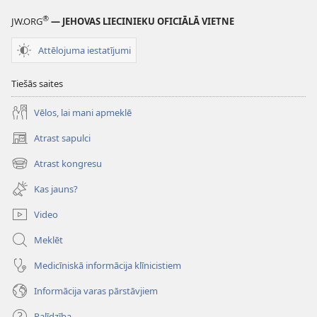
®
JW.ORG
— JEHOVAS LIECINIEKU OFICIĀLĀ VIETNE
Attēlojuma iestatījumi
Tiešās saites
Vēlos, lai mani apmeklē
Atrast sapulci
(opens
new
Atrast kongresu
(opens
window)
new
Kas jauns?
window)
Video
Meklēt
Medicīniskā informācija klīnicistiem
Informācija varas pārstāvjiem
Palīdzība