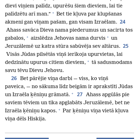
dievi viņiem palīdz, upurēšu šiem dieviem, lai tie
+
palīdzētu arī man.”
Bet tie kļuva par klupšanas
24
akmeni gan viņam pašam, gan visam Izraēlam.
Ahass savāca Dieva nama piederumus un sacirta tos
+
+
gabalos,
aizslēdza Jehovas nama durvis
un
25
Jeruzālemē uz katra stūra sabūvēja sev altārus.
Visās Jūdas pilsētās viņš ierīkoja upurvietas, lai
+
dedzinātu upurus citiem dieviem,
tā sadusmodams
savu tēvu Dievu Jehovu.
26
Bet pārējie viņa darbi — viss, ko viņš
paveica, — no sākuma līdz beigām ir aprakstīti Jūdas
+
27
un Izraēla ķēniņu grāmatā.
Ahass apgūlās pie
saviem tēviem un tika apglabāts Jeruzālemē, bet ne
+
Izraēla ķēniņu kapos.
Par ķēniņu viņa vietā kļuva
viņa dēls Hiskija.