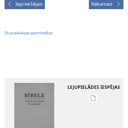
Iepriekšējais
Nākamais
Šīs publikācijas autortiesības
LEJUPIELĀDES IESPĒJAS
Publikāciju
lejupielādes
iespējas
Bībele.