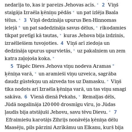
+
2
nedarīja to, kas ir pareizs Jehovas acīs.
Viņš
+
staigāja Izraēla ķēniņu pēdās
un pat izlēja Baala
+
3
tēlus.
Viņš dedzināja upurus Ben-Hinnomas
+
*
ielejā
un pat sadedzināja savus dēlus,
rīkodamies
+
tikpat pretīgi kā tautas,
kuras Jehova bija izdzinis,
4
izraēliešiem tuvojoties.
Viņš arī ziedoja un
+
dedzināja upurus upurvietās,
uz pakalniem un zem
+
katra zaļojoša koka.
5
*
Tāpēc Dievs Jehova viņu nodeva Aramas
+
ķēniņa varā,
un aramieši viņu uzveica, sagrāba
+
daudz gūstekņu un aizveda tos uz Damasku.
Viņš
tika nodots arī Izraēla ķēniņa varā, un tas viņu smagi
+
6
sakāva.
Vienā dienā Pekahs,
Remaljas dēls,
Jūdā nogalināja 120 000 drosmīgu vīru, jo Jūdas
+
7
ļaudis bija atstājuši Jehovu, savu tēvu Dievu.
Efraimiešu karotājs Zihrijs nonāvēja ķēniņa dēlu
Maasēju, pils pārzini Azrīkāmu un Elkanu, kurš bija