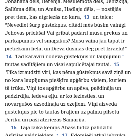
Johānāna dēls, Berehja, Mešillēmota dēls, Jehizkija,
Šallūma dēls, un Amāsa, Hadlaja dēls, — nostājās
13
pret tiem, kas atgriezās no kara,
un teica:
”Nevediet šurp gūstekņus, citādi mēs būsim vainīgi
Jehovas priekšā! Vai gribat padarīt mūsu grēkus un
pārkāpumus vēl smagākus? Mūsu vaina jau tāpat ir
pietiekami liela, un Dieva dusmas deg pret Izraēlu!”
+
14
Tad karavīri nodeva gūstekņus un laupījumu
15
tautas vadītājiem un visai sapulcētajai tautai.
Tika izraudzīti vīri, kas ņēma gūstekņus savā ziņā un
no kara laupījuma piešķīra apģērbu visiem, kuriem
tā trūka. Viņi tos apģērba un apāva, paēdināja un
padzirdīja, iedeva eļļu, ar ko ieziesties, un
novārgušos uzsēdināja uz ēzeļiem. Viņi aizveda
gūstekņus pie to tautas brāļiem uz palmu pilsētu
Jēriku un paši atgriezās Samarijā.
16
Tajā laikā ķēniņš Ahass lūdza palīdzību
+
17
Asīrijas valdniekiem.
Edomieši atkal iebruka