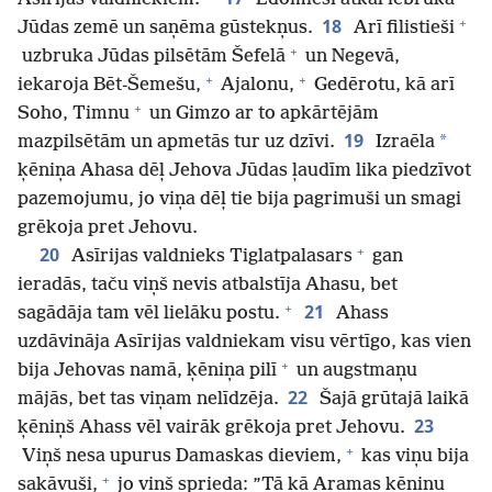
+
18
Jūdas zemē un saņēma gūstekņus.
Arī filistieši
+
uzbruka Jūdas pilsētām Šefelā
un Negevā,
+
+
iekaroja Bēt-Šemešu,
Ajalonu,
Gedērotu, kā arī
+
Soho, Timnu
un Gimzo ar to apkārtējām
19
*
mazpilsētām un apmetās tur uz dzīvi.
Izraēla
ķēniņa Ahasa dēļ Jehova Jūdas ļaudīm lika piedzīvot
pazemojumu, jo viņa dēļ tie bija pagrimuši un smagi
grēkoja pret Jehovu.
+
20
Asīrijas valdnieks Tiglatpalasars
gan
ieradās, taču viņš nevis atbalstīja Ahasu, bet
+
21
sagādāja tam vēl lielāku postu.
Ahass
uzdāvināja Asīrijas valdniekam visu vērtīgo, kas vien
+
bija Jehovas namā, ķēniņa pilī
un augstmaņu
22
mājās, bet tas viņam nelīdzēja.
Šajā grūtajā laikā
23
ķēniņš Ahass vēl vairāk grēkoja pret Jehovu.
+
Viņš nesa upurus Damaskas dieviem,
kas viņu bija
+
sakāvuši,
jo viņš sprieda: ”Tā kā Aramas ķēniņu