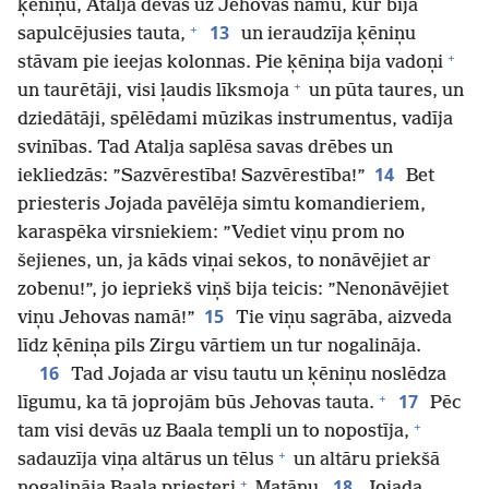
ķēniņu, Atalja devās uz Jehovas namu, kur bija
+
13
sapulcējusies tauta,
un ieraudzīja ķēniņu
+
stāvam pie ieejas kolonnas. Pie ķēniņa bija vadoņi
+
un taurētāji, visi ļaudis līksmoja
un pūta taures, un
dziedātāji, spēlēdami mūzikas instrumentus, vadīja
svinības. Tad Atalja saplēsa savas drēbes un
14
iekliedzās: ”Sazvērestība! Sazvērestība!”
Bet
priesteris Jojada pavēlēja simtu komandieriem,
karaspēka virsniekiem: ”Vediet viņu prom no
šejienes, un, ja kāds viņai sekos, to nonāvējiet ar
zobenu!”, jo iepriekš viņš bija teicis: ”Nenonāvējiet
15
viņu Jehovas namā!”
Tie viņu sagrāba, aizveda
līdz ķēniņa pils Zirgu vārtiem un tur nogalināja.
16
Tad Jojada ar visu tautu un ķēniņu noslēdza
+
17
līgumu, ka tā joprojām būs Jehovas tauta.
Pēc
+
tam visi devās uz Baala templi un to nopostīja,
+
sadauzīja viņa altārus un tēlus
un altāru priekšā
+
18
nogalināja Baala priesteri
Matānu.
Jojada