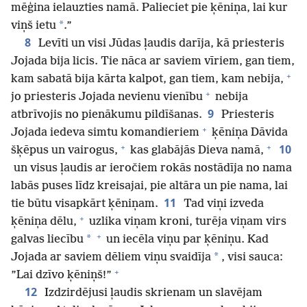
mēģina ielauzties namā. Palieciet pie ķēniņa, lai kur
*
viņš ietu
.”
8
Levīti un visi Jūdas ļaudis darīja, kā priesteris
Jojada bija licis. Tie nāca ar saviem vīriem, gan tiem,
+
kam sabatā bija kārta kalpot, gan tiem, kam nebija,
+
jo priesteris Jojada nevienu vienību
nebija
9
atbrīvojis no pienākumu pildīšanas.
Priesteris
+
Jojada iedeva simtu komandieriem
ķēniņa Dāvida
+
+
10
šķēpus un vairogus,
kas glabājās Dieva namā,
un visus ļaudis ar ieročiem rokās nostādīja no nama
labās puses līdz kreisajai, pie altāra un pie nama, lai
11
tie būtu visapkārt ķēniņam.
Tad viņi izveda
+
ķēniņa dēlu,
uzlika viņam kroni, turēja viņam virs
+
*
galvas liecību
un iecēla viņu par ķēniņu. Kad
*
Jojada ar saviem dēliem viņu svaidīja
, visi sauca:
+
”Lai dzīvo ķēniņš!”
12
Izdzirdējusi ļaudis skrienam un slavējam