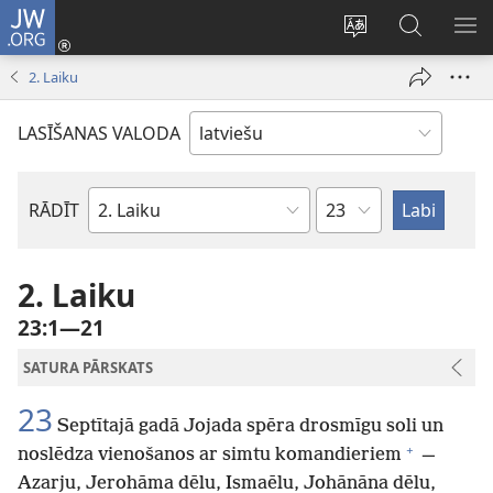
JW.ORG
Pieteikties
(opens
Mainīt
Meklēt
PA
new
vietnes
vietnē
IZV
2. Laiku
window)
valodu
JW.ORG
LASĪŠANAS VALODA
Pēc
RĀDĪT
Pēc
nodaļām
Bībeles
grāmatām
2. Laiku
23:1—21
SATURA PĀRSKATS
23
Septītajā gadā Jojada spēra drosmīgu soli un
+
noslēdza vienošanos ar simtu komandieriem
—
Azarju, Jerohāma dēlu, Ismaēlu, Johānāna dēlu,