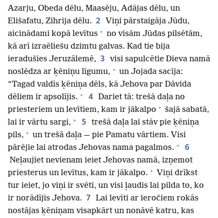
Azarju, Obeda dēlu, Maasēju, Adājas dēlu, un
2
Elišafatu, Zihrija dēlu.
Viņi pārstaigāja Jūdu,
+
aicinādami kopā levītus
no visām Jūdas pilsētām,
kā arī izraēliešu dzimtu galvas. Kad tie bija
3
ieradušies Jeruzālemē,
visi sapulcētie Dieva namā
+
noslēdza ar ķēniņu līgumu,
un Jojada sacīja:
”Tagad valdīs ķēniņa dēls, kā Jehova par Dāvida
+
4
dēliem ir apsolījis.
Dariet tā: trešā daļa no
+
priesteriem un levītiem, kam ir jākalpo
šajā sabatā,
+
5
lai ir vārtu sargi,
trešā daļa lai stāv pie ķēniņa
+
pils,
un trešā daļa — pie Pamatu vārtiem. Visi
+
6
pārējie lai atrodas Jehovas nama pagalmos.
Neļaujiet nevienam ieiet Jehovas namā, izņemot
+
priesterus un levītus, kam ir jākalpo.
Viņi drīkst
tur ieiet, jo viņi ir svēti, un visi ļaudis lai pilda to, ko
7
ir norādījis Jehova.
Lai levīti ar ieročiem rokās
nostājas ķēniņam visapkārt un nonāvē katru, kas