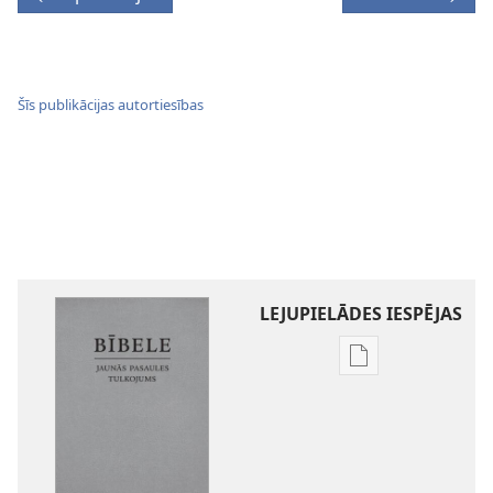
Šīs publikācijas autortiesības
LEJUPIELĀDES IESPĒJAS
Publikāciju
lejupielādes
iespējas
Bībele.
Jaunās