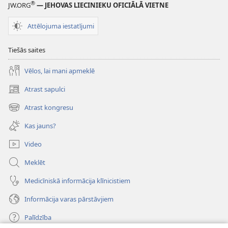
®
JW.ORG
— JEHOVAS LIECINIEKU OFICIĀLĀ VIETNE
Attēlojuma iestatījumi
Tiešās saites
Vēlos, lai mani apmeklē
Atrast sapulci
(opens
new
Atrast kongresu
(opens
window)
new
Kas jauns?
window)
Video
Meklēt
Medicīniskā informācija klīnicistiem
Informācija varas pārstāvjiem
Palīdzība