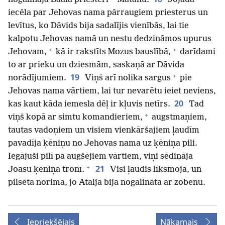
iecēla par Jehovas nama pārraugiem priesterus un
levītus, ko Dāvids bija sadalījis vienībās, lai tie
kalpotu Jehovas namā un nestu dedzināmos upurus
+
+
Jehovam,
kā ir rakstīts Mozus bauslībā,
darīdami
to ar prieku un dziesmām, saskaņā ar Dāvida
+
19
norādījumiem.
Viņš arī nolika sargus
pie
Jehovas nama vārtiem, lai tur nevarētu ieiet neviens,
20
kas kaut kāda iemesla dēļ ir kļuvis netīrs.
Tad
+
viņš kopā ar simtu komandieriem,
augstmaņiem,
tautas vadoņiem un visiem vienkāršajiem ļaudīm
pavadīja ķēniņu no Jehovas nama uz ķēniņa pili.
Iegājuši pilī pa augšējiem vārtiem, viņi sēdināja
+
21
Joasu ķēniņa tronī.
Visi ļaudis līksmoja, un
pilsēta norima, jo Atalja bija nogalināta ar zobenu.
Iepriekšējais
Nākamais