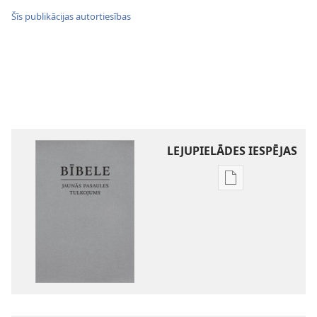
Šīs publikācijas autortiesības
LEJUPIELĀDES IESPĒJAS
Publikāciju
lejupielādes
iespējas
Bībele.
Jaunās
pasaules
tulkojums