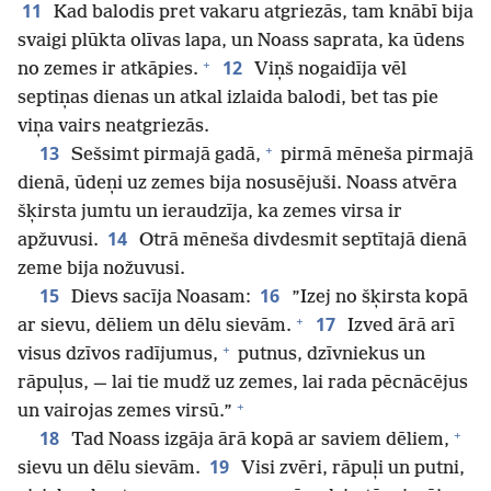
11
Kad balodis pret vakaru atgriezās, tam knābī bija
svaigi plūkta olīvas lapa, un Noass saprata, ka ūdens
+
12
no zemes ir atkāpies.
Viņš nogaidīja vēl
septiņas dienas un atkal izlaida balodi, bet tas pie
viņa vairs neatgriezās.
+
13
Sešsimt pirmajā gadā,
pirmā mēneša pirmajā
dienā, ūdeņi uz zemes bija nosusējuši. Noass atvēra
šķirsta jumtu un ieraudzīja, ka zemes virsa ir
14
apžuvusi.
Otrā mēneša divdesmit septītajā dienā
zeme bija nožuvusi.
15
16
Dievs sacīja Noasam:
”Izej no šķirsta kopā
+
17
ar sievu, dēliem un dēlu sievām.
Izved ārā arī
+
visus dzīvos radījumus,
putnus, dzīvniekus un
rāpuļus, — lai tie mudž uz zemes, lai rada pēcnācējus
+
un vairojas zemes virsū.”
+
18
Tad Noass izgāja ārā kopā ar saviem dēliem,
19
sievu un dēlu sievām.
Visi zvēri, rāpuļi un putni,