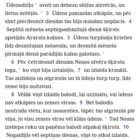
*
Ūdensdzīļu
avoti un debesu slūžas aizvērās, un
+
3
lietus mitējās.
Ūdens pamazām atkāpās, un pēc
4
simt piecdesmit dienām tas bija manāmi noplacis.
Septītā mēneša septiņpadsmitajā dienā šķirsts
5
apstājās Ararata kalnos.
Ūdens turpināja kristies
līdz desmitajam mēnesim, un desmitā mēneša
+
pirmajā dienā parādījās kalnu galotnes.
6
Pēc četrdesmit dienām Noass atvēra šķirsta
+
7
logu,
ko viņš bija uztaisījis,
un izlaida kraukli.
Tas aizlidoja un atgriezās un tā lidoja šurp turp, līdz
zeme bija nožuvusi.
8
Vēlāk viņš izlaida balodi, lai uzzinātu, vai ūdens
9
nav atkāpies no zemes virsas.
Bet balodis
neatrada vietu, kur nomesties, tāpēc tas atgriezās pie
+
viņa, jo visu zemes virsu vēl klāja ūdens.
Tad Noass
10
izstiepa roku un paņēma balodi atpakaļ šķirstā.
Nogaidījis vēl septiņas dienas, viņš to atkal izlaida.