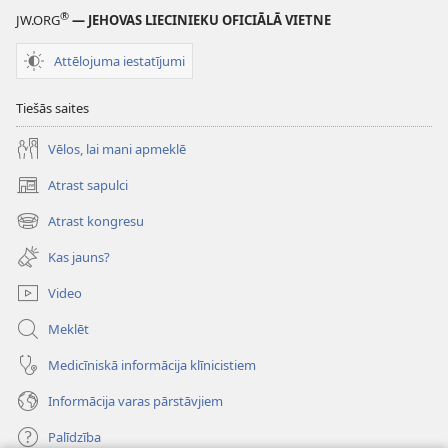
®
JW.ORG
— JEHOVAS LIECINIEKU OFICIĀLĀ VIETNE
Attēlojuma iestatījumi
Tiešās saites
Vēlos, lai mani apmeklē
Atrast sapulci
(opens
new
Atrast kongresu
(opens
window)
new
Kas jauns?
window)
Video
Meklēt
Medicīniskā informācija klīnicistiem
Informācija varas pārstāvjiem
Palīdzība