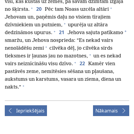
visi, kas kustas uz zemes, pa savām dzimtām izgāja
+
+
20
no šķirsta.
Pēc tam Noass uzcēla altāri
Jehovam un, paņēmis daļu no visiem tīrajiem
+
dzīvniekiem un putniem,
upurēja uz altāra
+
21
*
dedzināmos upurus.
Jehova sajuta patīkamo
smaržu, un Jehova nosprieda: ”Es nekad vairs
+
nenolādēšu zemi
cilvēka dēļ, jo cilvēka sirds
+
tieksmes ir ļaunas jau no mazotnes,
un es nekad
+
22
vairs neiznīcināšu visu dzīvo.
Kamēr vien
pastāvēs zeme, nemitēsies sēšana un pļaušana,
aukstums un karstums, vasara un ziema, diena un
+
nakts.”
Iepriekšējais
Nākamais