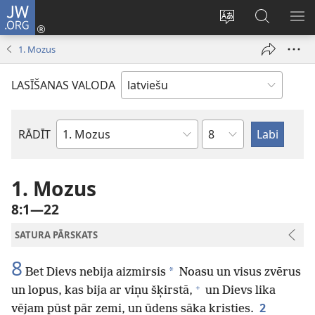
JW.ORG
Pieteikties
(opens
Mainīt
Meklēt
PA
new
vietnes
vietnē
IZV
1. Mozus
window)
valodu
JW.ORG
LASĪŠANAS VALODA
Pēc
RĀDĪT
Pēc
nodaļām
Bībeles
grāmatām
1. Mozus
8:1—22
SATURA PĀRSKATS
8
*
Bet Dievs nebija aizmirsis
Noasu un visus zvērus
+
un lopus, kas bija ar viņu šķirstā,
un Dievs lika
2
vējam pūst pār zemi, un ūdens sāka kristies.