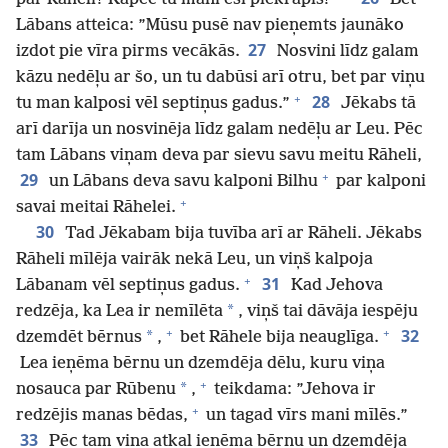
Lābans atteica: ”Mūsu pusē nav pieņemts jaunāko
27
izdot pie vīra pirms vecākās.
Nosvini līdz galam
kāzu nedēļu ar šo, un tu dabūsi arī otru, bet par viņu
+
28
tu man kalposi vēl septiņus gadus.”
Jēkabs tā
arī darīja un nosvinēja līdz galam nedēļu ar Leu. Pēc
tam Lābans viņam deva par sievu savu meitu Rāheli,
+
29
un Lābans deva savu kalponi Bilhu
par kalponi
+
savai meitai Rāhelei.
30
Tad Jēkabam bija tuvība arī ar Rāheli. Jēkabs
Rāheli mīlēja vairāk nekā Leu, un viņš kalpoja
+
31
Lābanam vēl septiņus gadus.
Kad Jehova
*
redzēja, ka Lea ir nemīlēta
, viņš tai dāvāja iespēju
+
+
32
*
dzemdēt bērnus
,
bet Rāhele bija neauglīga.
Lea ieņēma bērnu un dzemdēja dēlu, kuru viņa
+
*
nosauca par Rūbenu
,
teikdama: ”Jehova ir
+
redzējis manas bēdas,
un tagad vīrs mani mīlēs.”
33
Pēc tam viņa atkal ieņēma bērnu un dzemdēja