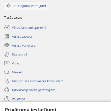
Attēlojuma iestatījumi
Tiešās saites
Vēlos, lai mani apmeklē
Atrast sapulci
(opens
new
Atrast kongresu
(opens
window)
new
Kas jauns?
window)
Video
Meklēt
Medicīniskā informācija klīnicistiem
Informācija varas pārstāvjiem
Palīdzība
Privātuma iestatījumi