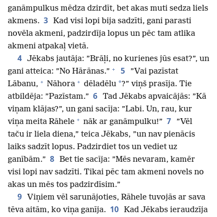
ganāmpulkus mēdza dzirdīt, bet akas muti sedza liels
3
akmens.
Kad visi lopi bija sadzīti, gani parasti
novēla akmeni, padzirdīja lopus un pēc tam atlika
akmeni atpakaļ vietā.
4
Jēkabs jautāja: ”Brāļi, no kurienes jūs esat?”, un
+
5
gani atteica: ”No Hārānas.”
”Vai pazīstat
+
+
*
Lābanu,
Nāhora
dēladēlu
?” viņš prasīja. Tie
6
atbildēja: ”Pazīstam.”
Tad Jēkabs apvaicājās: ”Kā
viņam klājas?”, un gani sacīja: ”Labi. Un, rau, kur
+
7
viņa meita Rāhele
nāk ar ganāmpulku!”
”Vēl
taču ir liela diena,” teica Jēkabs, ”un nav pienācis
laiks sadzīt lopus. Padzirdiet tos un vediet uz
8
ganībām.”
Bet tie sacīja: ”Mēs nevaram, kamēr
visi lopi nav sadzīti. Tikai pēc tam akmeni novels no
akas un mēs tos padzirdīsim.”
9
Viņiem vēl sarunājoties, Rāhele tuvojās ar sava
10
tēva aitām, ko viņa ganīja.
Kad Jēkabs ieraudzīja