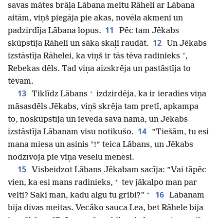
savas mātes brāļa Lābana meitu Rāheli ar Lābana
aitām, viņš piegāja pie akas, novēla akmeni un
11
padzirdīja Lābana lopus.
Pēc tam Jēkabs
12
skūpstīja Rāheli un sāka skaļi raudāt.
Un Jēkabs
*
izstāstīja Rāhelei, ka viņš ir tās tēva radinieks
,
Rebekas dēls. Tad viņa aizskrēja un pastāstīja to
tēvam.
+
13
Tiklīdz Lābans
izdzirdēja, ka ir ieradies viņa
māsasdēls Jēkabs, viņš skrēja tam pretī, apkampa
to, noskūpstīja un ieveda savā namā, un Jēkabs
14
izstāstīja Lābanam visu notikušo.
”Tiešām, tu esi
*
mana miesa un asinis
!” teica Lābans, un Jēkabs
nodzīvoja pie viņa veselu mēnesi.
15
Visbeidzot Lābans Jēkabam sacīja: ”Vai tāpēc
+
vien, ka esi mans radinieks,
tev jākalpo man par
+
16
velti? Saki man, kādu algu tu gribi?”
Lābanam
bija divas meitas. Vecāko sauca Lea, bet Rāhele bija