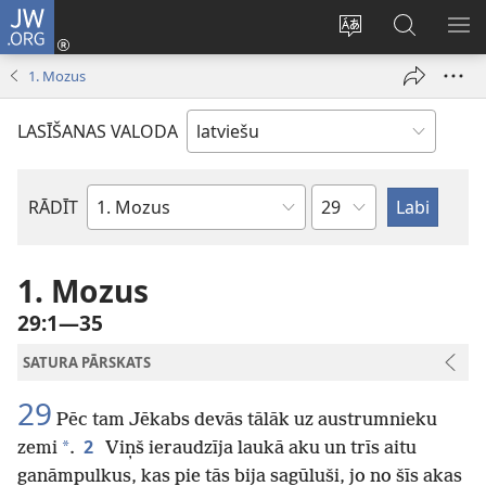
JW.ORG
Pieteikties
(opens
Mainīt
Meklēt
PA
new
vietnes
vietnē
IZV
1. Mozus
window)
valodu
JW.ORG
LASĪŠANAS VALODA
Pēc
RĀDĪT
Pēc
nodaļām
Bībeles
grāmatām
1. Mozus
29:1—35
SATURA PĀRSKATS
29
Pēc tam Jēkabs devās tālāk uz austrumnieku
2
*
zemi
.
Viņš ieraudzīja laukā aku un trīs aitu
ganāmpulkus, kas pie tās bija sagūluši, jo no šīs akas