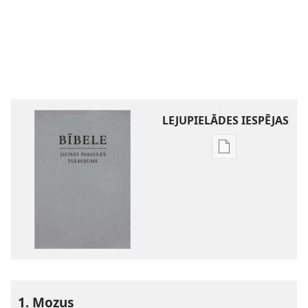
LEJUPIELĀDES IESPĒJAS
Publikāciju
lejupielādes
iespējas
Bībele.
Jaunās
pasaules
tulkojums
1. Mozus