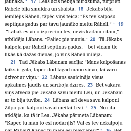
+
17
jaunākā.
Leas acīs nebija mirdzuma, turpretī
18
Rāhele bija smuidra un skaista.
Jēkabs bija
iemīlējis Rāheli, tāpēc viņš teica: ”Es tev kalpošu
+
19
septiņus gadus par tavu jaunāko meitu Rāheli.”
”Labāk es viņu izprecinu tev, nevis kādam citam,”
20
atbildēja Lābans. ”Paliec pie manis.”
Tā Jēkabs
+
kalpoja par Rāheli septiņus gadus,
bet viņam tie
likās kā dažas dienas, jo viņš Rāheli mīlēja.
21
Tad Jēkabs Lābanam sacīja: ”Mans kalpošanas
laiks ir galā, tāpēc dod tagad manu sievu, lai varu
22
dzīvot ar viņu.”
Lābans saaicināja visus
23
apkaimes ļaudis un sarīkoja dzīres.
Bet vakarā
viņš atveda pie Jēkaba savu meitu Leu, un Jēkabam
24
ar to bija tuvība.
Lābans arī deva savu kalponi
+
25
Zilpu par kalponi savai meitai Leai.
No rīta
atklājis, ka tā ir Lea, Jēkabs pārmeta Lābanam:
”Kāpēc tu man to esi nodarījis? Vai es tev nekalpoju
+
26
par Rāheli? Kāpēc tu mani esi piekrāpis?”
Bet