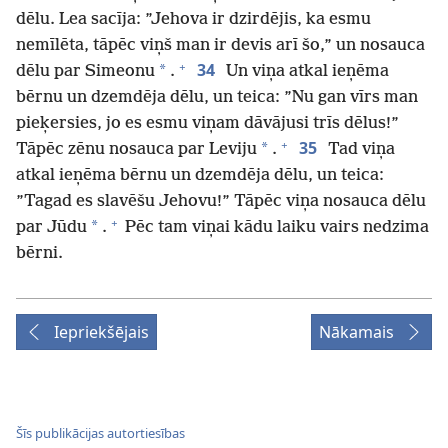
dēlu. Lea sacīja: ”Jehova ir dzirdējis, ka esmu
nemīlēta, tāpēc viņš man ir devis arī šo,” un nosauca
+
34
*
dēlu par Simeonu
.
Un viņa atkal ieņēma
bērnu un dzemdēja dēlu, un teica: ”Nu gan vīrs man
pieķersies, jo es esmu viņam dāvājusi trīs dēlus!”
+
35
*
Tāpēc zēnu nosauca par Leviju
.
Tad viņa
atkal ieņēma bērnu un dzemdēja dēlu, un teica:
”Tagad es slavēšu Jehovu!” Tāpēc viņa nosauca dēlu
+
*
par Jūdu
.
Pēc tam viņai kādu laiku vairs nedzima
bērni.
Iepriekšējais
Nākamais
Šīs publikācijas autortiesības